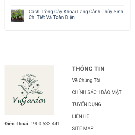
Bạc
Hướng
Bộ
Không
Tinh
Dẫn
Cách
có
Tế
Chi
Trồng
Cách Trồng Cây Khoai Lang Cảnh Thủy Sinh
bình
Tiết
Nho
luận
Chi Tiết Và Toàn Diện
Trồng
Ngón
ở
Và
Tay
Cách
Không
Chăm
Ngọt
Trồng
có
Sóc
Sắc
Lan
bình
A-
Và
Cẩm
luận
Z
Sai
Cù
ở
Trái
Ra
Cách
Nhất
Hoa:
Trồng
Kỹ
Cây
Thuật
Khoai
Chăm
Lang
Sóc
Cảnh
Toàn
Thủy
THÔNG TIN
Diện
Sinh
Cho
Chi
Người
Tiết
Về Chúng Tôi
Mới
Và
Bắt
Toàn
Đầu
Diện
CHÍNH SÁCH BẢO MẬT
TUYỂN DỤNG
LIÊN HỆ
Điện Thoại
: 1900 633 441
SITE MAP