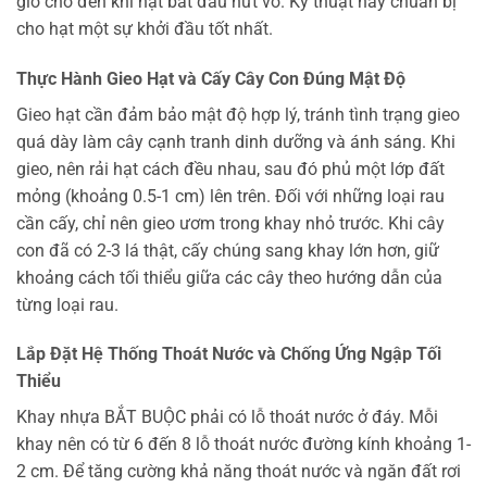
giờ cho đến khi hạt bắt đầu nứt vỏ. Kỹ thuật này chuẩn bị
cho hạt một sự khởi đầu tốt nhất.
Thực Hành Gieo Hạt và Cấy Cây Con Đúng Mật Độ
Gieo hạt cần đảm bảo mật độ hợp lý, tránh tình trạng gieo
quá dày làm cây cạnh tranh dinh dưỡng và ánh sáng. Khi
gieo, nên rải hạt cách đều nhau, sau đó phủ một lớp đất
mỏng (khoảng 0.5-1 cm) lên trên. Đối với những loại rau
cần cấy, chỉ nên gieo ươm trong khay nhỏ trước. Khi cây
con đã có 2-3 lá thật, cấy chúng sang khay lớn hơn, giữ
khoảng cách tối thiểu giữa các cây theo hướng dẫn của
từng loại rau.
Lắp Đặt Hệ Thống Thoát Nước và Chống Ứng Ngập Tối
Thiểu
Khay nhựa BẮT BUỘC phải có lỗ thoát nước ở đáy. Mỗi
khay nên có từ 6 đến 8 lỗ thoát nước đường kính khoảng 1-
2 cm. Để tăng cường khả năng thoát nước và ngăn đất rơi