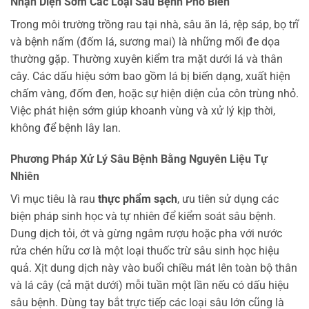
Nhận Diện Sớm Các Loại Sâu Bệnh Phổ Biến
Trong môi trường trồng rau tại nhà, sâu ăn lá, rệp sáp, bọ trĩ
và bệnh nấm (đốm lá, sương mai) là những mối đe dọa
thường gặp. Thường xuyên kiểm tra mặt dưới lá và thân
cây. Các dấu hiệu sớm bao gồm lá bị biến dạng, xuất hiện
chấm vàng, đốm đen, hoặc sự hiện diện của côn trùng nhỏ.
Việc phát hiện sớm giúp khoanh vùng và xử lý kịp thời,
không để bệnh lây lan.
Phương Pháp Xử Lý Sâu Bệnh Bằng Nguyên Liệu Tự
Nhiên
Vì mục tiêu là rau
thực phẩm sạch
, ưu tiên sử dụng các
biện pháp sinh học và tự nhiên để kiểm soát sâu bệnh.
Dung dịch tỏi, ớt và gừng ngâm rượu hoặc pha với nước
rửa chén hữu cơ là một loại thuốc trừ sâu sinh học hiệu
quả. Xịt dung dịch này vào buổi chiều mát lên toàn bộ thân
và lá cây (cả mặt dưới) mỗi tuần một lần nếu có dấu hiệu
sâu bệnh. Dùng tay bắt trực tiếp các loại sâu lớn cũng là