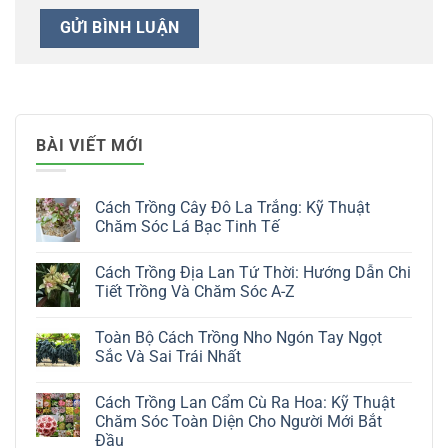
BÀI VIẾT MỚI
Cách Trồng Cây Đô La Trắng: Kỹ Thuật
Chăm Sóc Lá Bạc Tinh Tế
Không
có
Cách Trồng Địa Lan Tứ Thời: Hướng Dẫn Chi
bình
luận
Tiết Trồng Và Chăm Sóc A-Z
ở
Cách
Không
Trồng
có
Toàn Bộ Cách Trồng Nho Ngón Tay Ngọt
Cây
bình
Đô
luận
Sắc Và Sai Trái Nhất
La
ở
Trắng:
Cách
Không
Kỹ
Trồng
có
Cách Trồng Lan Cẩm Cù Ra Hoa: Kỹ Thuật
Thuật
Địa
bình
Chăm
Lan
luận
Chăm Sóc Toàn Diện Cho Người Mới Bắt
Sóc
Tứ
ở
Đầu
Lá
Thời:
Toàn