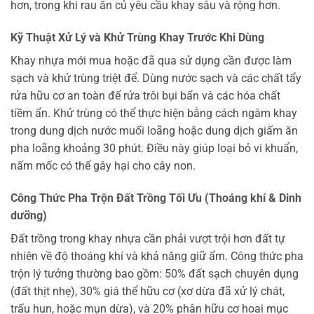
hơn, trong khi rau ăn củ yêu cầu khay sâu và rộng hơn.
Kỹ Thuật Xử Lý và Khử Trùng Khay Trước Khi Dùng
Khay nhựa mới mua hoặc đã qua sử dụng cần được làm
sạch và khử trùng triệt để. Dùng nước sạch và các chất tẩy
rửa hữu cơ an toàn để rửa trôi bụi bẩn và các hóa chất
tiềm ẩn. Khử trùng có thể thực hiện bằng cách ngâm khay
trong dung dịch nước muối loãng hoặc dung dịch giấm ăn
pha loãng khoảng 30 phút. Điều này giúp loại bỏ vi khuẩn,
nấm mốc có thể gây hại cho cây non.
Công Thức Pha Trộn Đất Trồng Tối Ưu (Thoáng khí & Dinh
dưỡng)
Đất trồng trong khay nhựa cần phải vượt trội hơn đất tự
nhiên về độ thoáng khí và khả năng giữ ẩm. Công thức pha
trộn lý tưởng thường bao gồm: 50% đất sạch chuyên dụng
(đất thịt nhẹ), 30% giá thể hữu cơ (xơ dừa đã xử lý chát,
trấu hun, hoặc mụn dừa), và 20% phân hữu cơ hoai mục