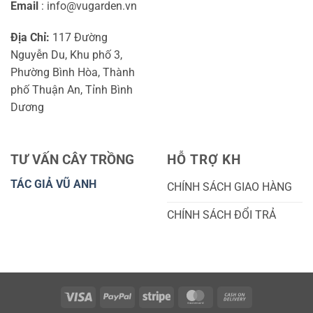
Email
: info@vugarden.vn
Địa Chỉ:
117 Đường
Nguyễn Du, Khu phố 3,
Phường Bình Hòa, Thành
phố Thuận An, Tỉnh Bình
Dương
TƯ VẤN CÂY TRỒNG
HỖ TRỢ KH
TÁC GIẢ VŨ ANH
CHÍNH SÁCH GIAO HÀNG
CHÍNH SÁCH ĐỔI TRẢ
Visa
PayPal
Stripe
MasterCard
Cash
On