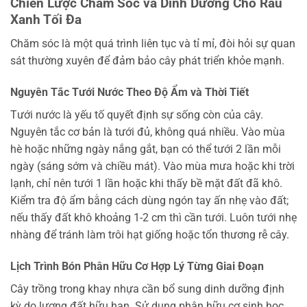
Chiến Lược Chăm Sóc và Dinh Dưỡng Cho Rau
Xanh Tối Đa
Chăm sóc là một quá trình liên tục và tỉ mỉ, đòi hỏi sự quan
sát thường xuyên để đảm bảo cây phát triển khỏe mạnh.
Nguyên Tắc Tưới Nước Theo Độ Ẩm và Thời Tiết
Tưới nước là yếu tố quyết định sự sống còn của cây.
Nguyên tắc cơ bản là tưới đủ, không quá nhiều. Vào mùa
hè hoặc những ngày nắng gắt, bạn có thể tưới 2 lần mỗi
ngày (sáng sớm và chiều mát). Vào mùa mưa hoặc khi trời
lạnh, chỉ nên tưới 1 lần hoặc khi thấy bề mặt đất đã khô.
Kiểm tra độ ẩm bằng cách dùng ngón tay ấn nhẹ vào đất;
nếu thấy đất khô khoảng 1-2 cm thì cần tưới. Luôn tưới nhẹ
nhàng để tránh làm trôi hạt giống hoặc tổn thương rễ cây.
Lịch Trình Bón Phân Hữu Cơ Hợp Lý Từng Giai Đoạn
Cây trồng trong khay nhựa cần bổ sung dinh dưỡng định
kỳ do lượng đất hữu hạn. Sử dụng phân hữu cơ sinh học