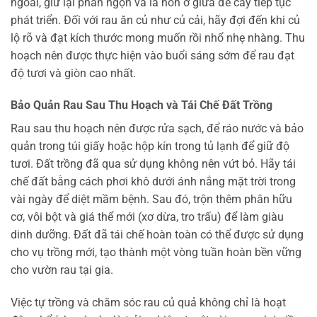
ngoài, giữ lại phần ngọn và lá non ở giữa để cây tiếp tục
phát triển. Đối với rau ăn củ như củ cải, hãy đợi đến khi củ
lộ rõ và đạt kích thước mong muốn rồi nhổ nhẹ nhàng. Thu
hoạch nên được thực hiện vào buổi sáng sớm để rau đạt
độ tươi và giòn cao nhất.
Bảo Quản Rau Sau Thu Hoạch và Tái Chế Đất Trồng
Rau sau thu hoạch nên được rửa sạch, để ráo nước và bảo
quản trong túi giấy hoặc hộp kín trong tủ lạnh để giữ độ
tươi. Đất trồng đã qua sử dụng không nên vứt bỏ. Hãy tái
chế đất bằng cách phơi khô dưới ánh nắng mặt trời trong
vài ngày để diệt mầm bệnh. Sau đó, trộn thêm phân hữu
cơ, vôi bột và giá thể mới (xơ dừa, tro trấu) để làm giàu
dinh dưỡng. Đất đã tái chế hoàn toàn có thể được sử dụng
cho vụ trồng mới, tạo thành một vòng tuần hoàn bền vững
cho vườn rau tại gia.
Việc tự trồng và chăm sóc rau củ quả không chỉ là hoạt