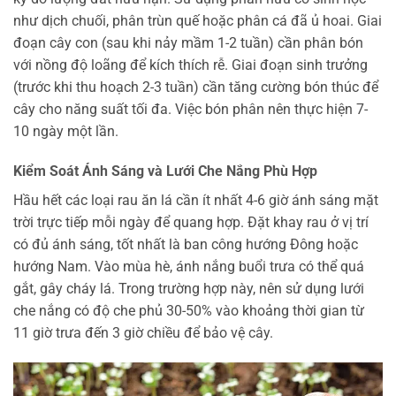
như dịch chuối, phân trùn quế hoặc phân cá đã ủ hoai. Giai
đoạn cây con (sau khi nảy mầm 1-2 tuần) cần phân bón
với nồng độ loãng để kích thích rễ. Giai đoạn sinh trưởng
(trước khi thu hoạch 2-3 tuần) cần tăng cường bón thúc để
cây cho năng suất tối đa. Việc bón phân nên thực hiện 7-
10 ngày một lần.
Kiểm Soát Ánh Sáng và Lưới Che Nắng Phù Hợp
Hầu hết các loại rau ăn lá cần ít nhất 4-6 giờ ánh sáng mặt
trời trực tiếp mỗi ngày để quang hợp. Đặt khay rau ở vị trí
có đủ ánh sáng, tốt nhất là ban công hướng Đông hoặc
hướng Nam. Vào mùa hè, ánh nắng buổi trưa có thể quá
gắt, gây cháy lá. Trong trường hợp này, nên sử dụng lưới
che nắng có độ che phủ 30-50% vào khoảng thời gian từ
11 giờ trưa đến 3 giờ chiều để bảo vệ cây.