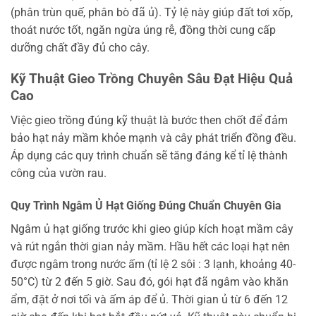
(phân trùn quế, phân bò đã ủ). Tỷ lệ này giúp đất tơi xốp,
thoát nước tốt, ngăn ngừa úng rễ, đồng thời cung cấp
dưỡng chất đầy đủ cho cây.
Kỹ Thuật Gieo Trồng Chuyên Sâu Đạt Hiệu Quả
Cao
Việc gieo trồng đúng kỹ thuật là bước then chốt để đảm
bảo hạt nảy mầm khỏe mạnh và cây phát triển đồng đều.
Áp dụng các quy trình chuẩn sẽ tăng đáng kể tỉ lệ thành
công của vườn rau.
Quy Trình Ngâm Ủ Hạt Giống Đúng Chuẩn Chuyên Gia
Ngâm ủ hạt giống trước khi gieo giúp kích hoạt mầm cây
và rút ngắn thời gian nảy mầm. Hầu hết các loại hạt nên
được ngâm trong nước ấm (tỉ lệ 2 sôi : 3 lạnh, khoảng 40-
50°C) từ 2 đến 5 giờ. Sau đó, gói hạt đã ngâm vào khăn
ẩm, đặt ở nơi tối và ấm áp để ủ. Thời gian ủ từ 6 đến 12