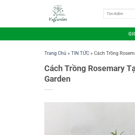
Bỏ
qua
Tìm
kiếm:
nội
dung
GI
Trang Chủ
»
TIN TỨC
»
Cách Trồng Rosema
Cách Trồng Rosemary Tạ
Garden