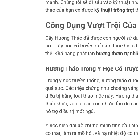
mạnh. Chúng tôi sẽ đi sâu vào kỹ thuật n
thảo của bạn có được
kỹ thuật trồng trọt
t
Công Dụng Vượt Trội Của
Cây Hương Thảo đã được con người sử dụ
nó. Từ y học cổ truyền đến ẩm thực hiện đ
thế. Khả năng phát tán
hương thơm tự nhi
Hương Thảo Trong Y Học Cổ Truyề
Trong y học truyền thống, hương thảo được
quá sức. Các triệu chứng như choáng ván
điều trị bằng loại thảo mộc này. Hương thả
thấp khớp, và dịu các cơn nhức đầu do căn
hỗ trợ điều trị mất ngủ.
Y học hiện đại đã chứng minh tinh dầu hư
co thắt, làm ra mồ hôi, và hạ nhiệt độ cơ 