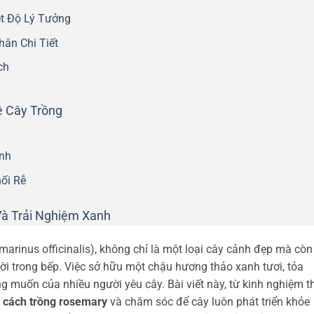
t Độ Lý Tưởng
ân Chi Tiết
ch
ệ Cây Trồng
ệnh
ối Rễ
Và Trải Nghiệm Xanh
arinus officinalis), không chỉ là một loại cây cảnh đẹp mà còn
 vời trong bếp. Việc sở hữu một chậu hương thảo xanh tươi, tỏa
 muốn của nhiều người yêu cây. Bài viết này, từ kinh nghiệm t
ề
cách trồng rosemary
và chăm sóc để cây luôn phát triển khỏe