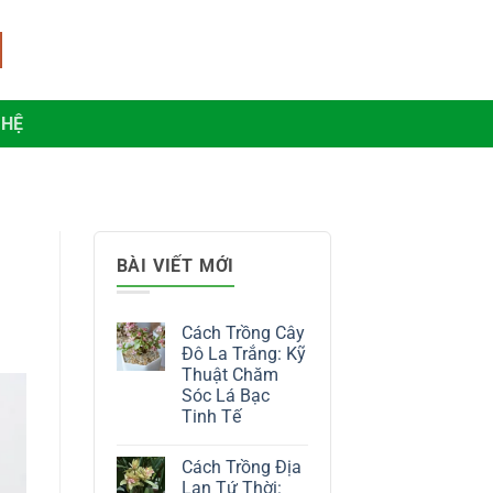
 HỆ
BÀI VIẾT MỚI
Cách Trồng Cây
Đô La Trắng: Kỹ
Thuật Chăm
Sóc Lá Bạc
Tinh Tế
Không
có
Cách Trồng Địa
bình
luận
Lan Tứ Thời: