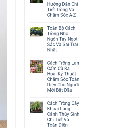
ở
Hướng Dẫn Chi
Cách
Trồng
Tiết Trồng Và
Cây
Chăm Sóc A-Z
Đô
La
Không
Trắng:
có
Kỹ
Toàn Bộ Cách
bình
Thuật
luận
Trồng Nho
Chăm
ở
Sóc
Ngón Tay Ngọt
Cách
Lá
Trồng
Sắc Và Sai Trái
Bạc
Địa
Tinh
Nhất
Lan
Tế
Tứ
Không
Thời:
có
Hướng
Cách Trồng Lan
bình
Dẫn
luận
Cẩm Cù Ra
Chi
ở
Tiết
Hoa: Kỹ Thuật
Toàn
Trồng
Bộ
Chăm Sóc Toàn
Và
Cách
Chăm
Diện Cho Người
Trồng
Sóc
Nho
Mới Bắt Đầu
A-
Ngón
Z
Không
Tay
có
Ngọt
Cách Trồng Cây
bình
Sắc
luận
Và
Khoai Lang
ở
Sai
Cảnh Thủy Sinh
Cách
Trái
Trồng
Nhất
Chi Tiết Và
Lan
Toàn Diện
Cẩm