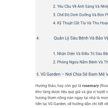
Yêu Cầu Về Ánh Sáng Và Nhiệ
Chế Độ Dinh Dưỡng Và Bón Ph
Kỹ Thuật Cắt Tỉa Và Thu Hoạ
Quản Lý Sâu Bệnh Và Bảo V
Nhận Diện Và Điều Trị Sâu B
Phòng Ngừa Nấm Bệnh Và Th
Vũ Garden – Nơi Chia Sẻ Đam Mê 
Hương thảo, hay còn gọi là
rosemary
(Rosm
kho tàng dược liệu quý giá và gia vị tuyệt
hương thơm nồng nàn ngay tại nhà là mong
tiễn tại Vũ Garden, sẽ hướng dẫn chi tiết v