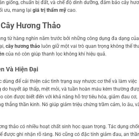
hân giống, chuẩn bị đất, và chế độ dinh dưỡng, đảm bảo cây hư
ối ưu, mang lại
giá trị thẩm mỹ
cao.
 Cây Hương Thảo
ng từ hàng nghìn năm trước bởi những công dụng đa dạng của
ại,
cây hương thảo
luôn giữ một vai trò quan trọng không thể th
ên
của nó còn giúp thanh lọc không khí hiệu quả.
n Và Hiện Đại
 dùng để cải thiện các tình trạng suy nhược cơ thể và làm việc
g do huyết áp thấp, mệt mỏi, và tuần hoàn máu kém thường đư
o còn được biết đến với khả năng hỗ trợ tiêu hóa, giảm đau cơ,
g thẳng thần kinh. Nó giúp giảm triệu chứng trầm cảm, lo âu, v
ơng thảo có nhiều hoạt chất sinh học quan trọng. Tác dụng chố
thể được ghi nhận rõ ràng. Nó cũng có đặc tính giảm đau, an thần