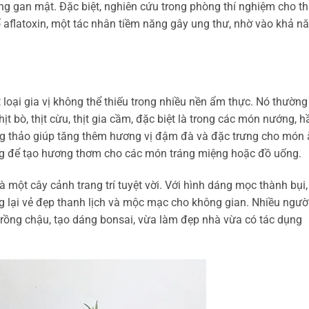
ăng gan mật. Đặc biệt, nghiên cứu trong phòng thí nghiệm cho t
ố aflatoxin, một tác nhân tiềm năng gây ung thư, nhờ vào khả n
 loại gia vị không thể thiếu trong nhiều nền ẩm thực. Nó thường
t bò, thịt cừu, thịt gia cầm, đặc biệt là trong các món nướng, h
g thảo giúp tăng thêm hương vị đậm đà và đặc trưng cho món 
g để tạo hương thơm cho các món tráng miệng hoặc đồ uống.
à một cây cảnh trang trí tuyệt vời. Với hình dáng mọc thành bụi,
 lại vẻ đẹp thanh lịch và mộc mạc cho không gian. Nhiều ngườ
trồng chậu, tạo dáng bonsai, vừa làm đẹp nhà vừa có tác dụng