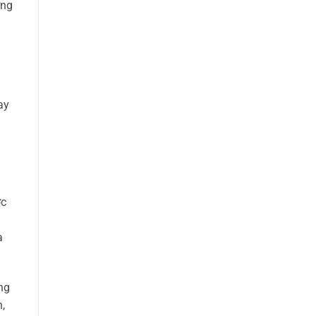
ơng
ay
ợc
à
ng
,