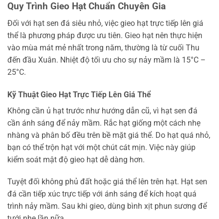
Quy Trình Gieo Hạt Chuẩn Chuyên Gia
Đối với hạt sen đá siêu nhỏ, việc gieo hạt trực tiếp lên giá
thể là phương pháp được ưu tiên. Gieo hạt nên thực hiện
vào mùa mát mẻ nhất trong năm, thường là từ cuối Thu
đến đầu Xuân. Nhiệt độ tối ưu cho sự nảy mầm là 15°C –
25°C.
Kỹ Thuật Gieo Hạt Trực Tiếp Lên Giá Thể
Không cần ủ hạt trước như hướng dẫn cũ, vì hạt sen đá
cần ánh sáng để nảy mầm. Rắc hạt giống một cách nhẹ
nhàng và phân bố đều trên bề mặt giá thể. Do hạt quá nhỏ,
bạn có thể trộn hạt với một chút cát mịn. Việc này giúp
kiểm soát mật độ gieo hạt dễ dàng hơn.
Tuyệt đối không phủ đất hoặc giá thể lên trên hạt. Hạt sen
đá cần tiếp xúc trực tiếp với ánh sáng để kích hoạt quá
trình nảy mầm. Sau khi gieo, dùng bình xịt phun sương để
tưới nhẹ lần nữa.