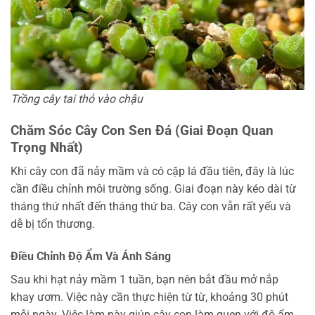
Trồng cây tai thỏ vào chậu
Chăm Sóc Cây Con Sen Đá (Giai Đoạn Quan
Trọng Nhất)
Khi cây con đã nảy mầm và có cặp lá đầu tiên, đây là lúc
cần điều chỉnh môi trường sống. Giai đoạn này kéo dài từ
tháng thứ nhất đến tháng thứ ba. Cây con vẫn rất yếu và
dễ bị tổn thương.
Điều Chỉnh Độ Ẩm Và Ánh Sáng
Sau khi hạt nảy mầm 1 tuần, bạn nên bắt đầu mở nắp
khay ươm. Việc này cần thực hiện từ từ, khoảng 30 phút
mỗi ngày. Việc làm này giúp cây con làm quen với độ ẩm