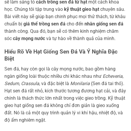
sẽ làm sáng tỏ
cách trồng sen đá từ hạt
một cách khoa
học. Chúng tôi tập trung vào
kỹ thuật gieo hạt
chuyên sâu.
Bài viết này sẽ giúp bạn chinh phục mọi thử thách, từ khâu
chuẩn bị
giá thể trồng sen đá
cho đến
nhân giống sen đá
thành công. Qua đó, bạn sẽ có thêm kinh nghiệm chăm
sóc
cây mọng nước
và tự hào về thành quả của mình.
Hiểu Rõ Về Hạt Giống Sen Đá Và Ý Nghĩa Đặc
Biệt
Sen đá, hay còn gọi là cây mọng nước, bao gồm hàng
ngàn giống loài thuộc nhiều chi khác nhau như
Echeveria
,
Sedum
,
Crassula
, và đặc biệt là
Monilaria
(Sen đá tai thỏ).
Hạt sen đá rất nhỏ, kích thước tương đương hạt cải, và đây
chính là thách thức lớn nhất trong việc gieo trồng. Kỹ thuật
gieo hạt giống sen đá không chỉ đơn giản là gieo xuống
đất. Nó là cả một quy trình quản lý vi khí hậu, nhiệt độ, và
độ ẩm nghiêm ngặt.