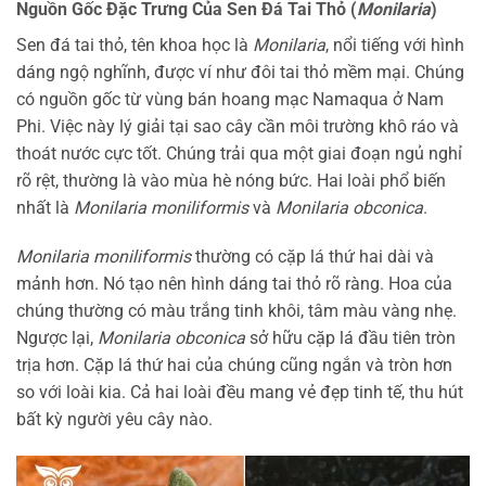
Nguồn Gốc Đặc Trưng Của Sen Đá Tai Thỏ (
Monilaria
)
Sen đá tai thỏ, tên khoa học là
Monilaria
, nổi tiếng với hình
dáng ngộ nghĩnh, được ví như đôi tai thỏ mềm mại. Chúng
có nguồn gốc từ vùng bán hoang mạc Namaqua ở Nam
Phi. Việc này lý giải tại sao cây cần môi trường khô ráo và
thoát nước cực tốt. Chúng trải qua một giai đoạn ngủ nghỉ
rõ rệt, thường là vào mùa hè nóng bức. Hai loài phổ biến
nhất là
Monilaria moniliformis
và
Monilaria obconica
.
Monilaria moniliformis
thường có cặp lá thứ hai dài và
mảnh hơn. Nó tạo nên hình dáng tai thỏ rõ ràng. Hoa của
chúng thường có màu trắng tinh khôi, tâm màu vàng nhẹ.
Ngược lại,
Monilaria obconica
sở hữu cặp lá đầu tiên tròn
trịa hơn. Cặp lá thứ hai của chúng cũng ngắn và tròn hơn
so với loài kia. Cả hai loài đều mang vẻ đẹp tinh tế, thu hút
bất kỳ người yêu cây nào.