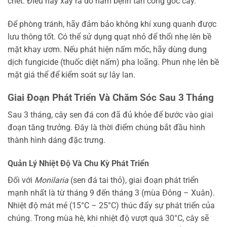
chết. Điều này xảy ra do nấm bệnh tấn công gốc cây.
Để phòng tránh, hãy đảm bảo không khí xung quanh được
lưu thông tốt. Có thể sử dụng quạt nhỏ để thổi nhẹ lên bề
mặt khay ươm. Nếu phát hiện nấm mốc, hãy dùng dung
dịch fungicide (thuốc diệt nấm) pha loãng. Phun nhẹ lên bề
mặt giá thể để kiểm soát sự lây lan.
Giai Đoạn Phát Triển Và Chăm Sóc Sau 3 Tháng
Sau 3 tháng, cây sen đá con đã đủ khỏe để bước vào giai
đoạn tăng trưởng. Đây là thời điểm chúng bắt đầu hình
thành hình dáng đặc trưng.
Quản Lý Nhiệt Độ Và Chu Kỳ Phát Triển
Đối với
Monilaria
(sen đá tai thỏ), giai đoạn phát triển
mạnh nhất là từ tháng 9 đến tháng 3 (mùa Đông – Xuân).
Nhiệt độ mát mẻ (15°C – 25°C) thúc đẩy sự phát triển của
chúng. Trong mùa hè, khi nhiệt độ vượt quá 30°C, cây sẽ