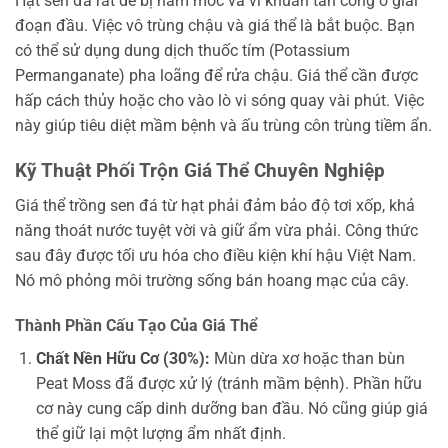
Hạt sen đá rất dễ bị nấm mốc và vi khuẩn tấn công ở giai
đoạn đầu. Việc vô trùng chậu và giá thể là bắt buộc. Bạn
có thể sử dụng dung dịch thuốc tím (Potassium
Permanganate) pha loãng để rửa chậu. Giá thể cần được
hấp cách thủy hoặc cho vào lò vi sóng quay vài phút. Việc
này giúp tiêu diệt mầm bệnh và ấu trùng côn trùng tiềm ẩn.
Kỹ Thuật Phối Trộn Giá Thể Chuyên Nghiệp
Giá thể trồng sen đá từ hạt phải đảm bảo độ tơi xốp, khả
năng thoát nước tuyệt vời và giữ ẩm vừa phải. Công thức
sau đây được tối ưu hóa cho điều kiện khí hậu Việt Nam.
Nó mô phỏng môi trường sống bán hoang mạc của cây.
Thành Phần Cấu Tạo Của Giá Thể
Chất Nền Hữu Cơ (30%):
Mùn dừa xơ hoặc than bùn
Peat Moss đã được xử lý (tránh mầm bệnh). Phần hữu
cơ này cung cấp dinh dưỡng ban đầu. Nó cũng giúp giá
thể giữ lại một lượng ẩm nhất định.