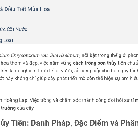
à Điều Tiết Mùa Hoa
hức Cắt Nước
g Loạt
ium Chrysotoxum var. Suavissimum
, nổi bật trong thế giới pho
a hoa thơm và đẹp, việc nắm vững
cách trồng sơn thủy tiên
chuẩ
ựa trên kinh nghiệm thực tế tại vườn, sẽ cung cấp cho bạn quy trìn
uật này không chỉ giúp cây phát triển mà còn thể hiện sự am hiể
lan Hoàng Lạp. Việc trồng và chăm sóc thành công đòi hỏi sự
tỉ 
 trưởng
của cây.
ủy Tiên: Danh Pháp, Đặc Điểm và Phâ