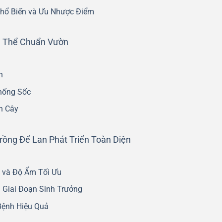
Phổ Biến và Ưu Nhược Điểm
iá Thể Chuẩn Vườn
h
hống Sốc
h Cây
rồng Để Lan Phát Triển Toàn Diện
g và Độ Ẩm Tối Ưu
 Giai Đoạn Sinh Trưởng
Bệnh Hiệu Quả