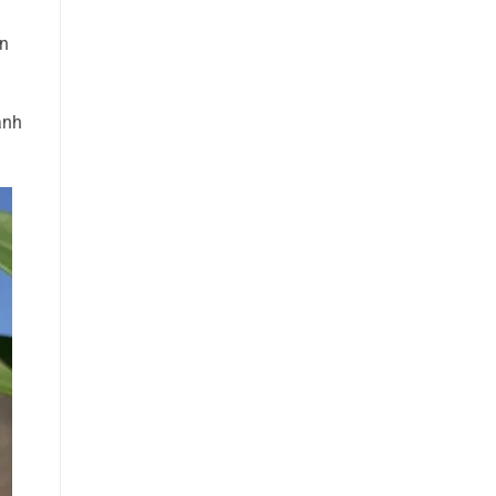
ạn
ảnh