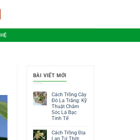
 HỆ
BÀI VIẾT MỚI
Cách Trồng Cây
Đô La Trắng: Kỹ
Thuật Chăm
Sóc Lá Bạc
Tinh Tế
Không
có
Cách Trồng Địa
bình
luận
Lan Tứ Thời: