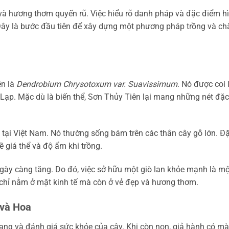
à hương thơm quyến rũ. Việc hiểu rõ danh pháp và đặc điểm h
. Đây là bước đầu tiên để xây dựng một phương pháp trồng và c
ên là
Dendrobium Chrysotoxum var. Suavissimum
. Nó được coi 
 Lạp. Mặc dù là biến thể, Sơn Thủy Tiên lại mang những nét đặc
 tại Việt Nam. Nó thường sống bám trên các thân cây gỗ lớn. Đ
ề giá thể và độ ẩm khi trồng.
gày càng tăng. Do đó, việc sở hữu một giò lan khỏe mạnh là mộ
g chỉ nằm ở mặt kinh tế mà còn ở vẻ đẹp và hương thơm.
 và Hoa
ạng và đánh giá sức khỏe của cây. Khi còn non, giả hành có m