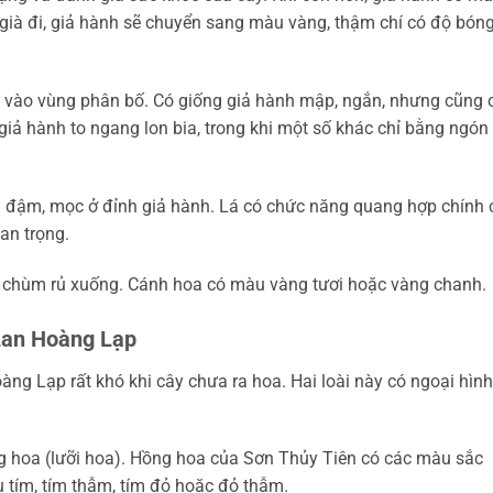
à già đi, giả hành sẽ chuyển sang màu vàng, thậm chí có độ bón
ộc vào vùng phân bố. Có giống giả hành mập, ngắn, nhưng cũng 
iả hành to ngang lon bia, trong khi một số khác chỉ bằng ngón
 đậm, mọc ở đỉnh giả hành. Lá có chức năng quang hợp chính 
an trọng.
h chùm rủ xuống. Cánh hoa có màu vàng tươi hoặc vàng chanh.
 Lan Hoàng Lạp
ng Lạp rất khó khi cây chưa ra hoa. Hai loài này có ngoại hình
g hoa (lưỡi hoa). Hồng hoa của Sơn Thủy Tiên có các màu sắc
 tím, tím thẫm, tím đỏ hoặc đỏ thẫm.