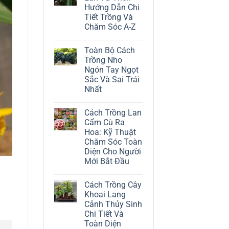
ở
Hướng Dẫn Chi
Cách
Trồng
Tiết Trồng Và
Cây
Chăm Sóc A-Z
Đô
La
Không
Trắng:
có
Kỹ
Toàn Bộ Cách
bình
Thuật
luận
Trồng Nho
Chăm
ở
Sóc
Ngón Tay Ngọt
Cách
Lá
Trồng
Sắc Và Sai Trái
Bạc
Địa
Tinh
Nhất
Lan
Tế
Tứ
Không
Thời:
có
Hướng
Cách Trồng Lan
bình
Dẫn
luận
Cẩm Cù Ra
Chi
ở
Tiết
Hoa: Kỹ Thuật
Toàn
Trồng
Bộ
Chăm Sóc Toàn
Và
Cách
Chăm
Diện Cho Người
Trồng
Sóc
Nho
Mới Bắt Đầu
A-
Ngón
Z
Không
Tay
có
Ngọt
Cách Trồng Cây
bình
Sắc
luận
Và
Khoai Lang
ở
Sai
Cảnh Thủy Sinh
Cách
Trái
Trồng
Nhất
Chi Tiết Và
Lan
Toàn Diện
Cẩm