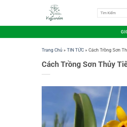
Bỏ
qua
Tìm
kiếm:
nội
dung
GI
Trang Chủ
»
TIN TỨC
»
Cách Trồng Sơn Th
Cách Trồng Sơn Thủy Ti