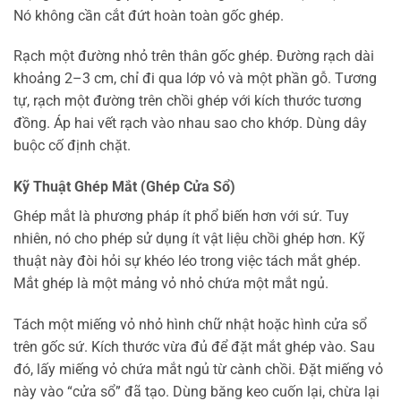
Nó không cần cắt đứt hoàn toàn gốc ghép.
Rạch một đường nhỏ trên thân gốc ghép. Đường rạch dài
khoảng 2–3 cm, chỉ đi qua lớp vỏ và một phần gỗ. Tương
tự, rạch một đường trên chồi ghép với kích thước tương
đồng. Áp hai vết rạch vào nhau sao cho khớp. Dùng dây
buộc cố định chặt.
Kỹ Thuật Ghép Mắt (Ghép Cửa Sổ)
Ghép mắt là phương pháp ít phổ biến hơn với sứ. Tuy
nhiên, nó cho phép sử dụng ít vật liệu chồi ghép hơn. Kỹ
thuật này đòi hỏi sự khéo léo trong việc tách mắt ghép.
Mắt ghép là một mảng vỏ nhỏ chứa một mắt ngủ.
Tách một miếng vỏ nhỏ hình chữ nhật hoặc hình cửa sổ
trên gốc sứ. Kích thước vừa đủ để đặt mắt ghép vào. Sau
đó, lấy miếng vỏ chứa mắt ngủ từ cành chồi. Đặt miếng vỏ
này vào “cửa sổ” đã tạo. Dùng băng keo cuốn lại, chừa lại