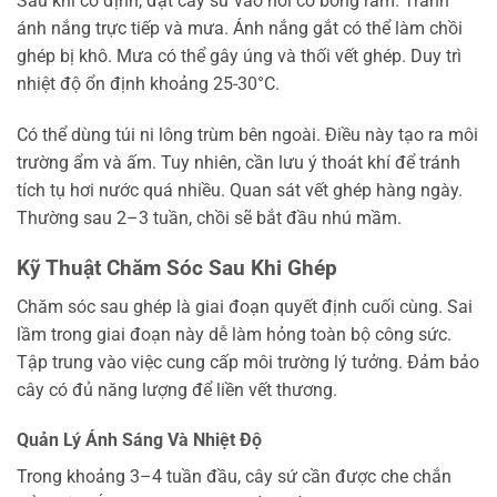
Sau khi cố định, đặt cây sứ vào nơi có bóng râm. Tránh
ánh nắng trực tiếp và mưa. Ánh nắng gắt có thể làm chồi
ghép bị khô. Mưa có thể gây úng và thối vết ghép. Duy trì
nhiệt độ ổn định khoảng 25-30°C.
Có thể dùng túi ni lông trùm bên ngoài. Điều này tạo ra môi
trường ẩm và ấm. Tuy nhiên, cần lưu ý thoát khí để tránh
tích tụ hơi nước quá nhiều. Quan sát vết ghép hàng ngày.
Thường sau 2–3 tuần, chồi sẽ bắt đầu nhú mầm.
Kỹ Thuật Chăm Sóc Sau Khi Ghép
Chăm sóc sau ghép là giai đoạn quyết định cuối cùng. Sai
lầm trong giai đoạn này dễ làm hỏng toàn bộ công sức.
Tập trung vào việc cung cấp môi trường lý tưởng. Đảm bảo
cây có đủ năng lượng để liền vết thương.
Quản Lý Ánh Sáng Và Nhiệt Độ
Trong khoảng 3–4 tuần đầu, cây sứ cần được che chắn