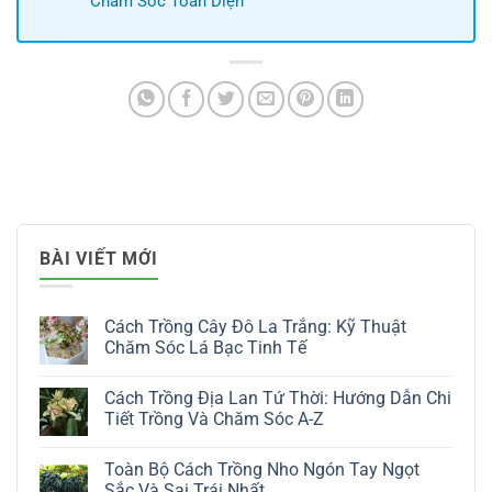
Chăm Sóc Toàn Diện
BÀI VIẾT MỚI
Cách Trồng Cây Đô La Trắng: Kỹ Thuật
Chăm Sóc Lá Bạc Tinh Tế
Không
có
Cách Trồng Địa Lan Tứ Thời: Hướng Dẫn Chi
bình
luận
Tiết Trồng Và Chăm Sóc A-Z
ở
Cách
Không
Trồng
có
Toàn Bộ Cách Trồng Nho Ngón Tay Ngọt
Cây
bình
Đô
luận
Sắc Và Sai Trái Nhất