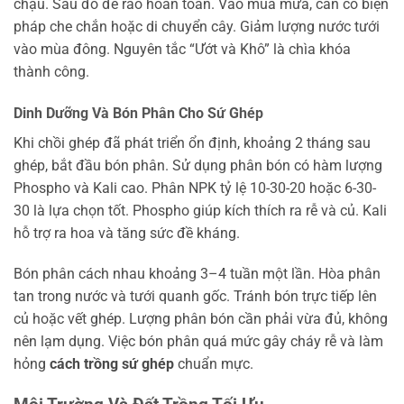
chậu. Sau đó để ráo hoàn toàn. Vào mùa mưa, cần có biện
pháp che chắn hoặc di chuyển cây. Giảm lượng nước tưới
vào mùa đông. Nguyên tắc “Ướt và Khô” là chìa khóa
thành công.
Dinh Dưỡng Và Bón Phân Cho Sứ Ghép
Khi chồi ghép đã phát triển ổn định, khoảng 2 tháng sau
ghép, bắt đầu bón phân. Sử dụng phân bón có hàm lượng
Phospho và Kali cao. Phân NPK tỷ lệ 10-30-20 hoặc 6-30-
30 là lựa chọn tốt. Phospho giúp kích thích ra rễ và củ. Kali
hỗ trợ ra hoa và tăng sức đề kháng.
Bón phân cách nhau khoảng 3–4 tuần một lần. Hòa phân
tan trong nước và tưới quanh gốc. Tránh bón trực tiếp lên
củ hoặc vết ghép. Lượng phân bón cần phải vừa đủ, không
nên lạm dụng. Việc bón phân quá mức gây cháy rễ và làm
hỏng
cách trồng sứ ghép
chuẩn mực.