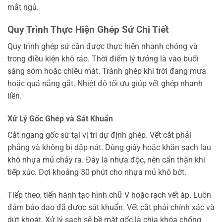
mắt ngủ.
Quy Trình Thực Hiện Ghép Sứ Chi Tiết
Quy trình ghép sứ cần được thực hiện nhanh chóng và
trong điều kiện khô ráo. Thời điểm lý tưởng là vào buổi
sáng sớm hoặc chiều mát. Tránh ghép khi trời đang mưa
hoặc quá nắng gắt. Nhiệt độ tối ưu giúp vết ghép nhanh
liền.
Xử Lý Gốc Ghép và Sát Khuẩn
Cắt ngang gốc sứ tại vị trí dự định ghép. Vết cắt phải
phẳng và không bị dập nát. Dùng giấy hoặc khăn sạch lau
khô nhựa mủ chảy ra. Đây là nhựa độc, nên cẩn thận khi
tiếp xúc. Đợi khoảng 30 phút cho nhựa mủ khô bớt.
Tiếp theo, tiến hành tạo hình chữ V hoặc rạch vết áp. Luôn
đảm bảo dao đã được sát khuẩn. Vết cắt phải chính xác và
dứt khoát. Xử lý sạch sẽ bề mặt gốc là chìa khóa chống