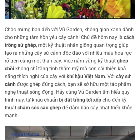
Chào mừng bạn đến với Vũ Garden, không gian xanh dành
cho những tâm hồn yêu cây cảnh! Chủ đề hôm nay là
cách
trồng sứ ghép
, một kỹ thuật nhân giống quan trọng giúp
tạo ra những cây sứ cảnh độc đáo với nhiều màu hoa rực
rỡ trên cùng một thân cây. Việc nắm vững kỹ thuật
ghép
chồi
không chỉ tăng tính thẩm mỹ mà còn cải thiện khả
năng thích nghi của cây với
khí hậu Việt Nam
. Với
cây sứ
cảnh
được ghép đúng cách, bạn sẽ sở hữu một tác phẩm
nghệ thuật sống động. Hãy cùng Vũ Garden tìm hiểu quy
trình này, từ khâu chuẩn bị
đất trồng tơi xốp
cho đến kỹ
thuật
chăm sóc sau ghép
để đảm bảo cây phát triển khỏe
mạnh.