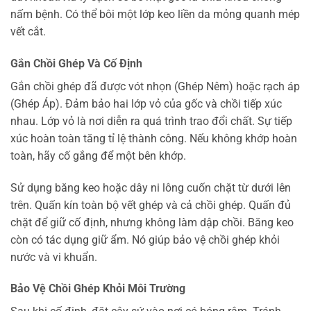
nấm bệnh. Có thể bôi một lớp keo liền da mỏng quanh mép
vết cắt.
Gắn Chồi Ghép Và Cố Định
Gắn chồi ghép đã được vót nhọn (Ghép Nêm) hoặc rạch áp
(Ghép Áp). Đảm bảo hai lớp vỏ của gốc và chồi tiếp xúc
nhau. Lớp vỏ là nơi diễn ra quá trình trao đổi chất. Sự tiếp
xúc hoàn toàn tăng tỉ lệ thành công. Nếu không khớp hoàn
toàn, hãy cố gắng để một bên khớp.
Sử dụng băng keo hoặc dây ni lông cuốn chặt từ dưới lên
trên. Quấn kín toàn bộ vết ghép và cả chồi ghép. Quấn đủ
chặt để giữ cố định, nhưng không làm dập chồi. Băng keo
còn có tác dụng giữ ẩm. Nó giúp bảo vệ chồi ghép khỏi
nước và vi khuẩn.
Bảo Vệ Chồi Ghép Khỏi Môi Trường