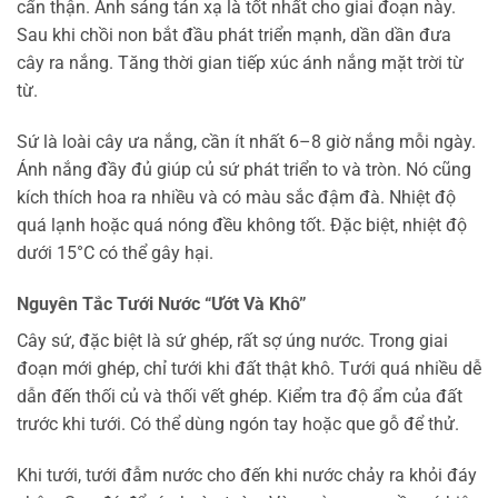
cẩn thận. Ánh sáng tán xạ là tốt nhất cho giai đoạn này.
Sau khi chồi non bắt đầu phát triển mạnh, dần dần đưa
cây ra nắng. Tăng thời gian tiếp xúc ánh nắng mặt trời từ
từ.
Sứ là loài cây ưa nắng, cần ít nhất 6–8 giờ nắng mỗi ngày.
Ánh nắng đầy đủ giúp củ sứ phát triển to và tròn. Nó cũng
kích thích hoa ra nhiều và có màu sắc đậm đà. Nhiệt độ
quá lạnh hoặc quá nóng đều không tốt. Đặc biệt, nhiệt độ
dưới 15°C có thể gây hại.
Nguyên Tắc Tưới Nước “Ướt Và Khô”
Cây sứ, đặc biệt là sứ ghép, rất sợ úng nước. Trong giai
đoạn mới ghép, chỉ tưới khi đất thật khô. Tưới quá nhiều dễ
dẫn đến thối củ và thối vết ghép. Kiểm tra độ ẩm của đất
trước khi tưới. Có thể dùng ngón tay hoặc que gỗ để thử.
Khi tưới, tưới đẫm nước cho đến khi nước chảy ra khỏi đáy