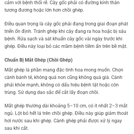
cảm với bệnh thối rễ. Cây gốc phải có đường kính thân
tương đương hoặc lớn hơn chồi ghép.
Điều quan trọng là cây gốc phải đang trong giai đoạn phát
triển ổn định. Tránh ghép khi cây đang ra hoa hoặc bị sâu
bệnh. Rửa sạch và sát khuẩn cây gốc vài ngày trước khi
ghép. Điều này loại bỏ các mầm bệnh tiềm ẩn trên bề mặt.
Chuẩn Bị Mắt Ghép (Chồi Ghép)
Mắt ghép là phần mang đặc tính hoa mong muốn. Chọn
cành bánh tẻ, không quá non cũng không quá già. Cành
phải khỏe mạnh, không có dấu hiệu bệnh tật hoặc côn
trùng. Sử dụng dao sắc để cắt lấy đoạn chồi.
Mắt ghép thường dài khoảng 5–10 cm, có ít nhất 2–3 mắt
ngủ. Lột bỏ hết lá trên chồi ghép. Điều này giúp giảm thoát
hơi nước sau khi ghép. Cành ghép phải được xử lý ngay
sau khi cắt.