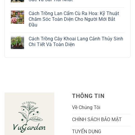
La
ở
Trắng:
Cách
Không
Kỹ
Trồng
có
Cách Trồng Lan Cẩm Cù Ra Hoa: Kỹ Thuật
Thuật
Địa
bình
Chăm
Lan
luận
Chăm Sóc Toàn Diện Cho Người Mới Bắt
Sóc
Tứ
ở
Đầu
Lá
Thời:
Toàn
Bạc
Hướng
Bộ
Không
Tinh
Dẫn
Cách
có
Tế
Chi
Trồng
Cách Trồng Cây Khoai Lang Cảnh Thủy Sinh
bình
Tiết
Nho
luận
Chi Tiết Và Toàn Diện
Trồng
Ngón
ở
Và
Tay
Cách
Không
Chăm
Ngọt
Trồng
có
Sóc
Sắc
Lan
bình
A-
Và
Cẩm
luận
Z
Sai
Cù
ở
Trái
Ra
Cách
Nhất
Hoa:
Trồng
Kỹ
Cây
Thuật
Khoai
Chăm
Lang
Sóc
Cảnh
Toàn
Thủy
THÔNG TIN
Diện
Sinh
Cho
Chi
Người
Tiết
Về Chúng Tôi
Mới
Và
Bắt
Toàn
Đầu
Diện
CHÍNH SÁCH BẢO MẬT
TUYỂN DỤNG