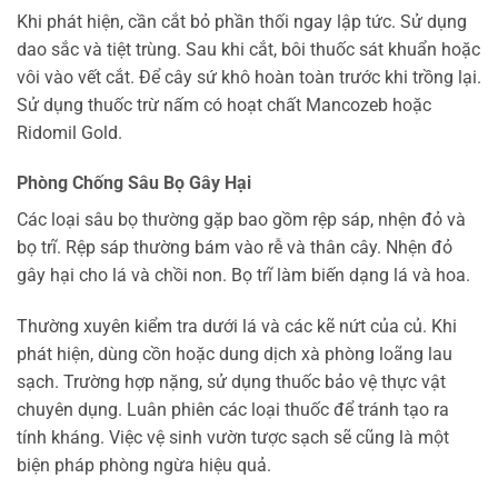
Khi phát hiện, cần cắt bỏ phần thối ngay lập tức. Sử dụng
dao sắc và tiệt trùng. Sau khi cắt, bôi thuốc sát khuẩn hoặc
vôi vào vết cắt. Để cây sứ khô hoàn toàn trước khi trồng lại.
Sử dụng thuốc trừ nấm có hoạt chất Mancozeb hoặc
Ridomil Gold.
Phòng Chống Sâu Bọ Gây Hại
Các loại sâu bọ thường gặp bao gồm rệp sáp, nhện đỏ và
bọ trĩ. Rệp sáp thường bám vào rễ và thân cây. Nhện đỏ
gây hại cho lá và chồi non. Bọ trĩ làm biến dạng lá và hoa.
Thường xuyên kiểm tra dưới lá và các kẽ nứt của củ. Khi
phát hiện, dùng cồn hoặc dung dịch xà phòng loãng lau
sạch. Trường hợp nặng, sử dụng thuốc bảo vệ thực vật
chuyên dụng. Luân phiên các loại thuốc để tránh tạo ra
tính kháng. Việc vệ sinh vườn tược sạch sẽ cũng là một
biện pháp phòng ngừa hiệu quả.