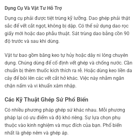
Dụng Cụ Và Vật Tư Hỗ Trợ
Dụng cụ phải được tiệt trùng kỹ lưỡng. Dao ghép phải thật
sắc để vết cắt ngọt, không bị dập. Có thể sử dụng dao rọc
giấy mới hoặc dao phẫu thuật. Sát trùng dao bằng cồn 90
độ trước và sau khi dùng.
Vật tư bao gồm băng keo tự hủy hoặc dây ni lông chuyên
dụng. Chúng dùng để cố định vết ghép và chống nước. Cần
chuẩn bị thêm thuốc kích thích ra rễ. Hoặc dùng keo liền da
cây để bôi lên các vết cắt hở khác. Việc này nhằm ngăn
chặn nấm và vi khuẩn xâm nhập.
Các Kỹ Thuật Ghép Sứ Phổ Biến
Có nhiều phương pháp ghép sứ khác nhau. Mỗi phương
pháp lại có ưu điểm và độ khó riêng. Sự lựa chọn phụ
thuộc vào kinh nghiệm và mục đích của bạn. Phổ biến
nhất là ghép nêm và ghép áp.