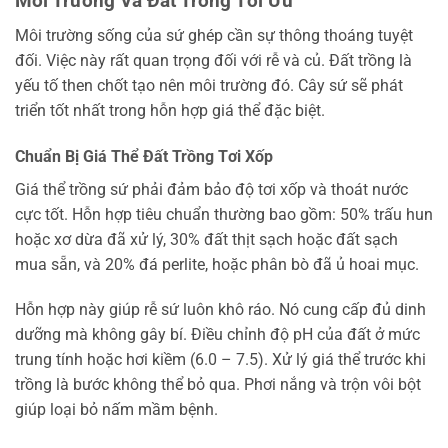
Môi Trường Và Đất Trồng Tối Ưu
Môi trường sống của sứ ghép cần sự thông thoáng tuyệt
đối. Việc này rất quan trọng đối với rễ và củ. Đất trồng là
yếu tố then chốt tạo nên môi trường đó. Cây sứ sẽ phát
triển tốt nhất trong hỗn hợp giá thể đặc biệt.
Chuẩn Bị Giá Thể Đất Trồng Tơi Xốp
Giá thể trồng sứ phải đảm bảo độ tơi xốp và thoát nước
cực tốt. Hỗn hợp tiêu chuẩn thường bao gồm: 50% trấu hun
hoặc xơ dừa đã xử lý, 30% đất thịt sạch hoặc đất sạch
mua sẵn, và 20% đá perlite, hoặc phân bò đã ủ hoai mục.
Hỗn hợp này giúp rễ sứ luôn khô ráo. Nó cung cấp đủ dinh
dưỡng mà không gây bí. Điều chỉnh độ pH của đất ở mức
trung tính hoặc hơi kiềm (6.0 – 7.5). Xử lý giá thể trước khi
trồng là bước không thể bỏ qua. Phơi nắng và trộn vôi bột
giúp loại bỏ nấm mầm bệnh.