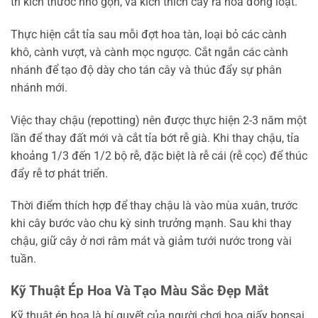
trì kích thước nhỏ gọn, và kích thích cây ra hoa đồng loạt.
Thực hiện cắt tỉa sau mỗi đợt hoa tàn, loại bỏ các cành
khô, cành vượt, và cành mọc ngược. Cắt ngắn các cành
nhánh để tạo độ dày cho tán cây và thúc đẩy sự phân
nhánh mới.
Việc thay chậu (repotting) nên được thực hiện 2-3 năm một
lần để thay đất mới và cắt tỉa bớt rễ già. Khi thay chậu, tỉa
khoảng 1/3 đến 1/2 bộ rễ, đặc biệt là rễ cái (rễ cọc) để thúc
đẩy rễ tơ phát triển.
Thời điểm thích hợp để thay chậu là vào mùa xuân, trước
khi cây bước vào chu kỳ sinh trưởng mạnh. Sau khi thay
chậu, giữ cây ở nơi râm mát và giảm tưới nước trong vài
tuần.
Kỹ Thuật Ép Hoa Và Tạo Màu Sắc Đẹp Mắt
Kỹ thuật ép hoa là bí quyết của người chơi hoa giấy bonsai