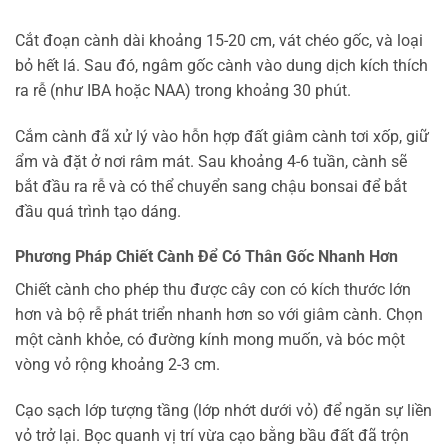
Cắt đoạn cành dài khoảng 15-20 cm, vát chéo gốc, và loại
bỏ hết lá. Sau đó, ngâm gốc cành vào dung dịch kích thích
ra rễ (như IBA hoặc NAA) trong khoảng 30 phút.
Cắm cành đã xử lý vào hỗn hợp đất giâm cành tơi xốp, giữ
ẩm và đặt ở nơi râm mát. Sau khoảng 4-6 tuần, cành sẽ
bắt đầu ra rễ và có thể chuyển sang chậu bonsai để bắt
đầu quá trình tạo dáng.
Phương Pháp Chiết Cành Để Có Thân Gốc Nhanh Hơn
Chiết cành cho phép thu được cây con có kích thước lớn
hơn và bộ rễ phát triển nhanh hơn so với giâm cành. Chọn
một cành khỏe, có đường kính mong muốn, và bóc một
vòng vỏ rộng khoảng 2-3 cm.
Cạo sạch lớp tượng tầng (lớp nhớt dưới vỏ) để ngăn sự liền
vỏ trở lại. Bọc quanh vị trí vừa cạo bằng bầu đất đã trộn