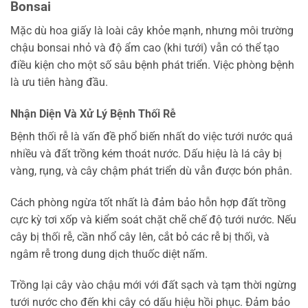
Bonsai
Mặc dù hoa giấy là loài cây khỏe mạnh, nhưng môi trường
chậu bonsai nhỏ và độ ẩm cao (khi tưới) vẫn có thể tạo
điều kiện cho một số sâu bệnh phát triển. Việc phòng bệnh
là ưu tiên hàng đầu.
Nhận Diện Và Xử Lý Bệnh Thối Rễ
Bệnh thối rễ là vấn đề phổ biến nhất do việc tưới nước quá
nhiều và đất trồng kém thoát nước. Dấu hiệu là lá cây bị
vàng, rụng, và cây chậm phát triển dù vẫn được bón phân.
Cách phòng ngừa tốt nhất là đảm bảo hỗn hợp đất trồng
cực kỳ tơi xốp và kiểm soát chặt chẽ chế độ tưới nước. Nếu
cây bị thối rễ, cần nhổ cây lên, cắt bỏ các rễ bị thối, và
ngâm rễ trong dung dịch thuốc diệt nấm.
Trồng lại cây vào chậu mới với đất sạch và tạm thời ngừng
tưới nước cho đến khi cây có dấu hiệu hồi phục. Đảm bảo