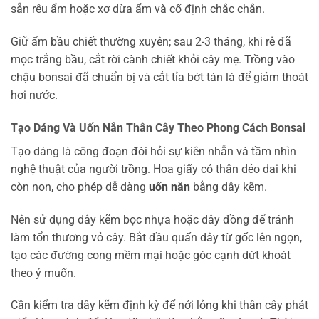
sẵn rêu ẩm hoặc xơ dừa ẩm và cố định chắc chắn.
Giữ ẩm bầu chiết thường xuyên; sau 2-3 tháng, khi rễ đã
mọc trắng bầu, cắt rời cành chiết khỏi cây mẹ. Trồng vào
chậu bonsai đã chuẩn bị và cắt tỉa bớt tán lá để giảm thoát
hơi nước.
Tạo Dáng Và Uốn Nắn Thân Cây Theo Phong Cách Bonsai
Tạo dáng là công đoạn đòi hỏi sự kiên nhẫn và tầm nhìn
nghệ thuật của người trồng. Hoa giấy có thân dẻo dai khi
còn non, cho phép dễ dàng
uốn nắn
bằng dây kẽm.
Nên sử dụng dây kẽm bọc nhựa hoặc dây đồng để tránh
làm tổn thương vỏ cây. Bắt đầu quấn dây từ gốc lên ngọn,
tạo các đường cong mềm mại hoặc góc cạnh dứt khoát
theo ý muốn.
Cần kiểm tra dây kẽm định kỳ để nới lỏng khi thân cây phát