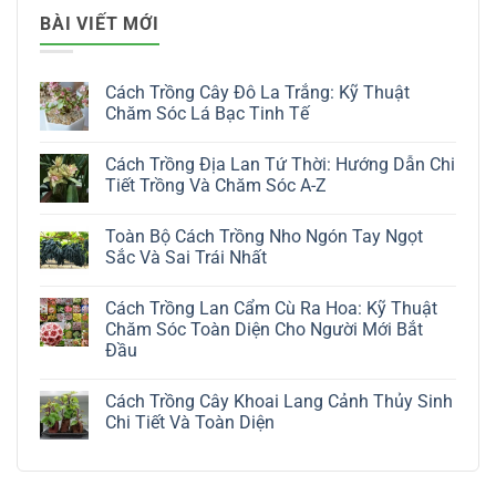
BÀI VIẾT MỚI
Cách Trồng Cây Đô La Trắng: Kỹ Thuật
Chăm Sóc Lá Bạc Tinh Tế
Không
có
Cách Trồng Địa Lan Tứ Thời: Hướng Dẫn Chi
bình
luận
Tiết Trồng Và Chăm Sóc A-Z
ở
Cách
Không
Trồng
có
Toàn Bộ Cách Trồng Nho Ngón Tay Ngọt
Cây
bình
Đô
luận
Sắc Và Sai Trái Nhất
La
ở
Trắng:
Cách
Không
Kỹ
Trồng
có
Cách Trồng Lan Cẩm Cù Ra Hoa: Kỹ Thuật
Thuật
Địa
bình
Chăm
Lan
luận
Chăm Sóc Toàn Diện Cho Người Mới Bắt
Sóc
Tứ
ở
Đầu
Lá
Thời:
Toàn
Bạc
Hướng
Bộ
Không
Tinh
Dẫn
Cách
có
Tế
Chi
Trồng
Cách Trồng Cây Khoai Lang Cảnh Thủy Sinh
bình
Tiết
Nho
luận
Chi Tiết Và Toàn Diện
Trồng
Ngón
ở
Và
Tay
Cách
Không
Chăm
Ngọt
Trồng
có
Sóc
Sắc
Lan
bình
A-
Và
Cẩm
luận
Z
Sai