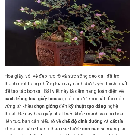
Hoa giấy, với vẻ đẹp rực rỡ và sức sống dẻo dai, đã trở
thành một trong những loài cây cảnh được yêu thích nhất
để tạo tác bonsai. Bài viết này là cẩm nang toàn diện về
cách trồng hoa giấy bonsai
, giúp người mới bắt đầu nắm
vững từ khâu
chọn giống
đến
kỹ thuật tạo dáng
nghệ
thuật. Để cây hoa giấy phát triển khỏe mạnh và cho hoa
liên tục, bạn cần hiểu rõ về
chế độ dinh dưỡng
và
cắt tỉa
khoa học. Việc thành thạo các bước
uốn nắn
sẽ mang lại