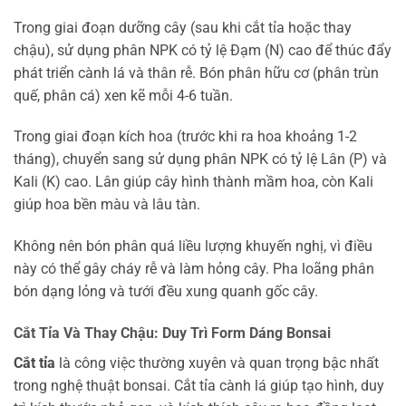
Trong giai đoạn dưỡng cây (sau khi cắt tỉa hoặc thay
chậu), sử dụng phân NPK có tỷ lệ Đạm (N) cao để thúc đẩy
phát triển cành lá và thân rễ. Bón phân hữu cơ (phân trùn
quế, phân cá) xen kẽ mỗi 4-6 tuần.
Trong giai đoạn kích hoa (trước khi ra hoa khoảng 1-2
tháng), chuyển sang sử dụng phân NPK có tỷ lệ Lân (P) và
Kali (K) cao. Lân giúp cây hình thành mầm hoa, còn Kali
giúp hoa bền màu và lâu tàn.
Không nên bón phân quá liều lượng khuyến nghị, vì điều
này có thể gây cháy rễ và làm hỏng cây. Pha loãng phân
bón dạng lỏng và tưới đều xung quanh gốc cây.
Cắt Tỉa Và Thay Chậu: Duy Trì Form Dáng Bonsai
Cắt tỉa
là công việc thường xuyên và quan trọng bậc nhất
trong nghệ thuật bonsai. Cắt tỉa cành lá giúp tạo hình, duy