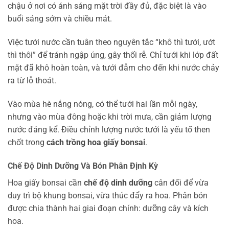
chậu ở nơi có ánh sáng mặt trời đầy đủ, đặc biệt là vào
buổi sáng sớm và chiều mát.
Việc tưới nước cần tuân theo nguyên tắc “khô thì tưới, ướt
thì thôi” để tránh ngập úng, gây thối rễ. Chỉ tưới khi lớp đất
mặt đã khô hoàn toàn, và tưới đẫm cho đến khi nước chảy
ra từ lỗ thoát.
Vào mùa hè nắng nóng, có thể tưới hai lần mỗi ngày,
nhưng vào mùa đông hoặc khi trời mưa, cần giảm lượng
nước đáng kể. Điều chỉnh lượng nước tưới là yếu tố then
chốt trong
cách trồng hoa giấy bonsai
.
Chế Độ Dinh Dưỡng Và Bón Phân Định Kỳ
Hoa giấy bonsai cần
chế độ dinh dưỡng
cân đối để vừa
duy trì bộ khung bonsai, vừa thúc đẩy ra hoa. Phân bón
được chia thành hai giai đoạn chính: dưỡng cây và kích
hoa.