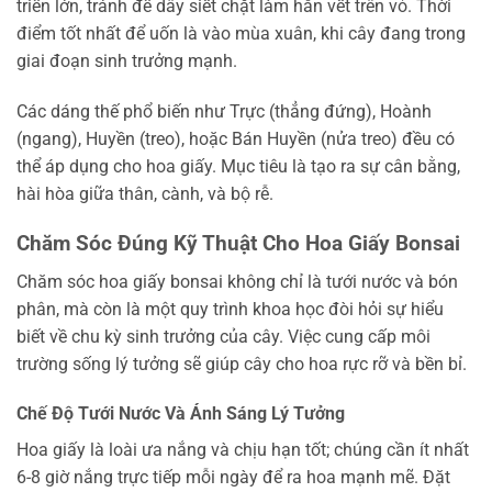
triển lớn, tránh để dây siết chặt làm hằn vết trên vỏ. Thời
điểm tốt nhất để uốn là vào mùa xuân, khi cây đang trong
giai đoạn sinh trưởng mạnh.
Các dáng thế phổ biến như Trực (thẳng đứng), Hoành
(ngang), Huyền (treo), hoặc Bán Huyền (nửa treo) đều có
thể áp dụng cho hoa giấy. Mục tiêu là tạo ra sự cân bằng,
hài hòa giữa thân, cành, và bộ rễ.
Chăm Sóc Đúng Kỹ Thuật Cho Hoa Giấy Bonsai
Chăm sóc hoa giấy bonsai không chỉ là tưới nước và bón
phân, mà còn là một quy trình khoa học đòi hỏi sự hiểu
biết về chu kỳ sinh trưởng của cây. Việc cung cấp môi
trường sống lý tưởng sẽ giúp cây cho hoa rực rỡ và bền bỉ.
Chế Độ Tưới Nước Và Ánh Sáng Lý Tưởng
Hoa giấy là loài ưa nắng và chịu hạn tốt; chúng cần ít nhất
6-8 giờ nắng trực tiếp mỗi ngày để ra hoa mạnh mẽ. Đặt