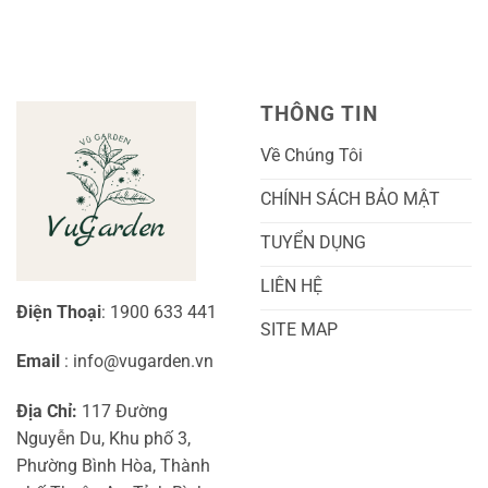
Cù
ở
Trái
Ra
Cách
Nhất
Hoa:
Trồng
Kỹ
Cây
Thuật
Khoai
Chăm
Lang
Sóc
Cảnh
Toàn
Thủy
THÔNG TIN
Diện
Sinh
Cho
Chi
Người
Tiết
Về Chúng Tôi
Mới
Và
Bắt
Toàn
Đầu
Diện
CHÍNH SÁCH BẢO MẬT
TUYỂN DỤNG
LIÊN HỆ
Điện Thoại
: 1900 633 441
SITE MAP
Email
: info@vugarden.vn
Địa Chỉ:
117 Đường
Nguyễn Du, Khu phố 3,
Phường Bình Hòa, Thành