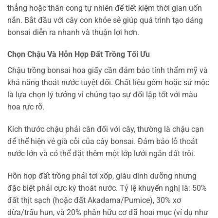
thẳng hoặc thân cong tự nhiên để tiết kiệm thời gian uốn
nắn. Bắt đầu với cây con khỏe sẽ giúp quá trình tạo dáng
bonsai diễn ra nhanh và thuận lợi hơn.
Chọn Chậu Và Hỗn Hợp Đất Trồng Tối Ưu
Chậu trồng bonsai hoa giấy cần đảm bảo tính thẩm mỹ và
khả năng thoát nước tuyệt đối. Chất liệu gốm hoặc sứ mộc
là lựa chọn lý tưởng vì chúng tạo sự đối lập tốt với màu
hoa rực rỡ.
Kích thước chậu phải cân đối với cây, thường là chậu cạn
để thể hiện vẻ già cỗi của cây bonsai. Đảm bảo lỗ thoát
nước lớn và có thể đặt thêm một lớp lưới ngăn đất trôi.
Hỗn hợp đất trồng phải tơi xốp, giàu dinh dưỡng nhưng
đặc biệt phải cực kỳ thoát nước. Tỷ lệ khuyến nghị là: 50%
đất thịt sạch (hoặc đất Akadama/Pumice), 30% xơ
dừa/trấu hun, và 20% phân hữu cơ đã hoai mục (ví dụ như