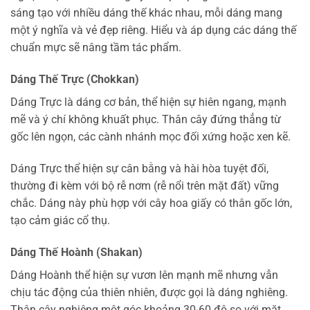
sáng tạo với nhiều dáng thế khác nhau, mỗi dáng mang
một ý nghĩa và vẻ đẹp riêng. Hiểu và áp dụng các dáng thế
chuẩn mực sẽ nâng tầm tác phẩm.
Dáng Thế Trực (Chokkan)
Dáng Trực là dáng cơ bản, thể hiện sự hiên ngang, mạnh
mẽ và ý chí không khuất phục. Thân cây đứng thẳng từ
gốc lên ngọn, các cành nhánh mọc đối xứng hoặc xen kẽ.
Dáng Trực thể hiện sự cân bằng và hài hòa tuyệt đối,
thường đi kèm với bộ rễ nơm (rễ nổi trên mặt đất) vững
chắc. Dáng này phù hợp với cây hoa giấy có thân gốc lớn,
tạo cảm giác cổ thụ.
Dáng Thế Hoành (Shakan)
Dáng Hoành thể hiện sự vươn lên mạnh mẽ nhưng vẫn
chịu tác động của thiên nhiên, được gọi là dáng nghiêng.
Thân cây nghiêng một góc khoảng 30-60 độ so với mặt