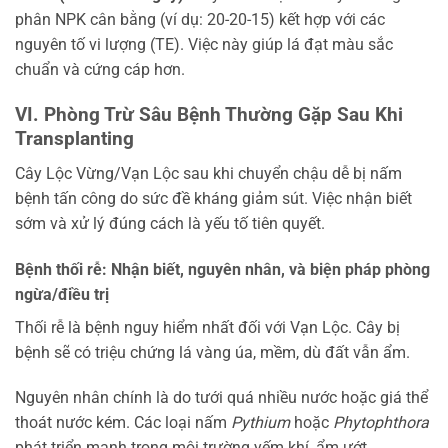
phân NPK cân bằng (ví dụ: 20-20-15) kết hợp với các
nguyên tố vi lượng (TE). Việc này giúp lá đạt màu sắc
chuẩn và cứng cáp hơn.
VI. Phòng Trừ Sâu Bệnh Thường Gặp Sau Khi
Transplanting
Cây Lộc Vừng/Vạn Lộc sau khi chuyển chậu dễ bị nấm
bệnh tấn công do sức đề kháng giảm sút. Việc nhận biết
sớm và xử lý đúng cách là yếu tố tiên quyết.
Bệnh thối rễ: Nhận biết, nguyên nhân, và biện pháp phòng
ngừa/điều trị
Thối rễ là bệnh nguy hiểm nhất đối với Vạn Lộc. Cây bị
bệnh sẽ có triệu chứng lá vàng úa, mềm, dù đất vẫn ẩm.
Nguyên nhân chính là do tưới quá nhiều nước hoặc giá thể
thoát nước kém. Các loại nấm
Pythium
hoặc
Phytophthora
phát triển mạnh trong môi trường yếm khí, ẩm ướt.