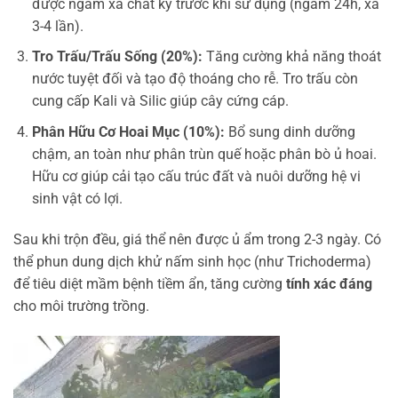
được ngâm xả chát kỹ trước khi sử dụng (ngâm 24h, xả
3-4 lần).
Tro Trấu/Trấu Sống (20%):
Tăng cường khả năng thoát
nước tuyệt đối và tạo độ thoáng cho rễ. Tro trấu còn
cung cấp Kali và Silic giúp cây cứng cáp.
Phân Hữu Cơ Hoai Mục (10%):
Bổ sung dinh dưỡng
chậm, an toàn như phân trùn quế hoặc phân bò ủ hoai.
Hữu cơ giúp cải tạo cấu trúc đất và nuôi dưỡng hệ vi
sinh vật có lợi.
Sau khi trộn đều, giá thể nên được ủ ẩm trong 2-3 ngày. Có
thể phun dung dịch khử nấm sinh học (như Trichoderma)
để tiêu diệt mầm bệnh tiềm ẩn, tăng cường
tính xác đáng
cho môi trường trồng.