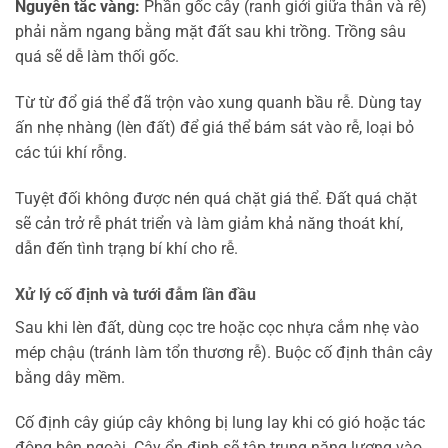
Nguyên tắc vàng:
Phần gốc cây (ranh giới giữa thân và rễ)
phải nằm ngang bằng mặt đất sau khi trồng. Trồng sâu
quá sẽ dễ làm thối gốc.
Từ từ đổ giá thể đã trộn vào xung quanh bầu rễ. Dùng tay
ấn nhẹ nhàng (lèn đất) để giá thể bám sát vào rễ, loại bỏ
các túi khí rỗng.
Tuyệt đối không được nén quá chặt giá thể. Đất quá chặt
sẽ cản trở rễ phát triển và làm giảm khả năng thoát khí,
dẫn đến tình trạng bí khí cho rễ.
Xử lý cố định và tưới đẫm lần đầu
Sau khi lèn đất, dùng cọc tre hoặc cọc nhựa cắm nhẹ vào
mép chậu (tránh làm tổn thương rễ). Buộc cố định thân cây
bằng dây mềm.
Cố định cây giúp cây không bị lung lay khi có gió hoặc tác
động bên ngoài. Cây ổn định sẽ tập trung năng lượng vào