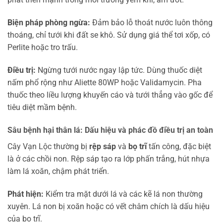
Biện pháp phòng ngừa:
Đảm bảo lỗ thoát nước luôn thông
thoáng, chỉ tưới khi đất se khô. Sử dụng giá thể tơi xốp, có
Perlite hoặc tro trấu.
Điều trị:
Ngừng tưới nước ngay lập tức. Dùng thuốc diệt
nấm phổ rộng như Aliette 80WP hoặc Validamycin. Pha
thuốc theo liều lượng khuyến cáo và tưới thẳng vào gốc để
tiêu diệt mầm bệnh.
Sâu bệnh hại thân lá: Dấu hiệu và phác đồ điều trị an toàn
Cây Vạn Lộc thường bị
rệp sáp
và
bọ trĩ
tấn công, đặc biệt
là ở các chồi non. Rệp sáp tạo ra lớp phấn trắng, hút nhựa
làm lá xoăn, chậm phát triển.
Phát hiện:
Kiểm tra mặt dưới lá và các kẽ lá non thường
xuyên. Lá non bị xoăn hoặc có vết châm chích là dấu hiệu
của bọ trĩ.