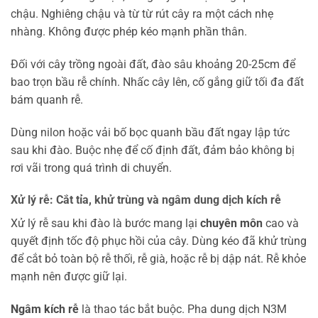
chậu. Nghiêng chậu và từ từ rút cây ra một cách nhẹ
nhàng. Không được phép kéo mạnh phần thân.
Đối với cây trồng ngoài đất, đào sâu khoảng 20-25cm để
bao trọn bầu rễ chính. Nhấc cây lên, cố gắng giữ tối đa đất
bám quanh rễ.
Dùng nilon hoặc vải bố bọc quanh bầu đất ngay lập tức
sau khi đào. Buộc nhẹ để cố định đất, đảm bảo không bị
rơi vãi trong quá trình di chuyển.
Xử lý rễ: Cắt tỉa, khử trùng và ngâm dung dịch kích rễ
Xử lý rễ sau khi đào là bước mang lại
chuyên môn
cao và
quyết định tốc độ phục hồi của cây. Dùng kéo đã khử trùng
để cắt bỏ toàn bộ rễ thối, rễ già, hoặc rễ bị dập nát. Rễ khỏe
mạnh nên được giữ lại.
Ngâm kích rễ
là thao tác bắt buộc. Pha dung dịch N3M