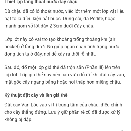
Thiết lập tầng thoát nước đáy chậu
Dù chậu đã có lỗ thoát nước, việc lót thêm một lớp vật liệu
hạt to là điều kiện bắt buộc. Dùng sỏi, đá Perlite, hoặc
mảnh gốm vỡ lót dày 2-3cm dưới đáy chậu.
Lớp lót này có vai trò tạo khoảng trống thoáng khí (air
pocket) ở tầng dưới. Nó giúp ngăn chặn tình trạng nước
đọng tích tụ ở đáy, nơi dễ xảy ra thối rễ nhất.
Sau đó, đổ một lớp giá thể đã trộn sẵn (Phần III) lên trên
lớp lót. Lớp giá thể này nên cao vừa đủ để khi đặt cây vào,
mặt gốc cây ngang bằng hoặc hơi thấp hơn miệng chậu.
Kỹ thuật đặt cây và lèn giá thể
Đặt cây Vạn Lộc vào vị trí trung tâm của chậu, điều chỉnh
cho cây thẳng đứng. Lưu ý giữ phần rễ cũ đã được xử lý
không bị dập.