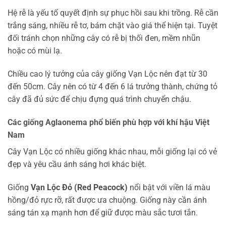
Hệ rễ là yếu tố quyết định sự phục hồi sau khi trồng. Rễ cần
trắng sáng, nhiều rễ tơ, bám chặt vào giá thể hiện tại. Tuyệt
đối tránh chọn những cây có rễ bị thối đen, mềm nhũn
hoặc có mùi lạ.
Chiều cao lý tưởng của cây giống Vạn Lộc nên đạt từ 30
đến 50cm. Cây nên có từ 4 đến 6 lá trưởng thành, chứng tỏ
cây đã đủ sức để chịu đựng quá trình chuyển chậu.
Các giống Aglaonema phổ biến phù hợp với khí hậu Việt
Nam
Cây Vạn Lộc có nhiều giống khác nhau, mỗi giống lại có vẻ
đẹp và yêu cầu ánh sáng hơi khác biệt.
Giống
Vạn Lộc Đỏ (Red Peacock)
nổi bật với viền lá màu
hồng/đỏ rực rỡ, rất được ưa chuộng. Giống này cần ánh
sáng tán xạ mạnh hơn để giữ được màu sắc tươi tắn.