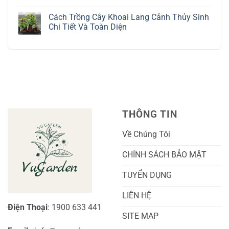
Bạc
Hướng
Bộ
Không
Tinh
Dẫn
Cách
có
Tế
Chi
Trồng
Cách Trồng Cây Khoai Lang Cảnh Thủy Sinh
bình
Tiết
Nho
luận
Chi Tiết Và Toàn Diện
Trồng
Ngón
ở
Và
Tay
Cách
Không
Chăm
Ngọt
Trồng
có
Sóc
Sắc
Lan
bình
A-
Và
Cẩm
luận
Z
Sai
Cù
ở
Trái
Ra
Cách
Nhất
Hoa:
Trồng
Kỹ
Cây
Thuật
Khoai
Chăm
Lang
Sóc
Cảnh
Toàn
Thủy
THÔNG TIN
Diện
Sinh
Cho
Chi
Người
Tiết
Về Chúng Tôi
Mới
Và
Bắt
Toàn
Đầu
Diện
CHÍNH SÁCH BẢO MẬT
TUYỂN DỤNG
LIÊN HỆ
Điện Thoại
: 1900 633 441
SITE MAP