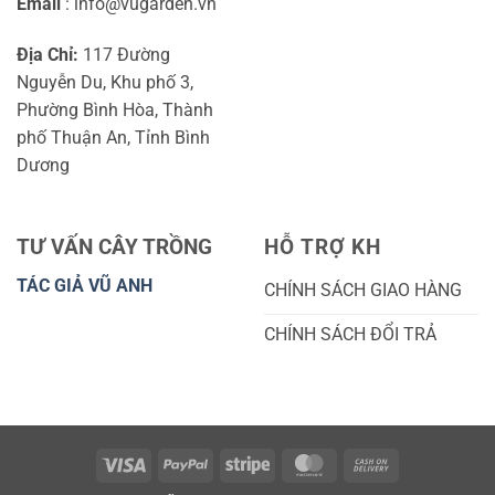
Email
: info@vugarden.vn
Địa Chỉ:
117 Đường
Nguyễn Du, Khu phố 3,
Phường Bình Hòa, Thành
phố Thuận An, Tỉnh Bình
Dương
TƯ VẤN CÂY TRỒNG
HỖ TRỢ KH
TÁC GIẢ VŨ ANH
CHÍNH SÁCH GIAO HÀNG
CHÍNH SÁCH ĐỔI TRẢ
Visa
PayPal
Stripe
MasterCard
Cash
On