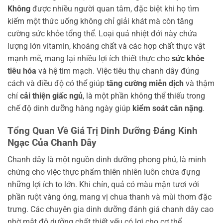
Không
được nhiều người quan tâm, đặc biệt khi họ tìm
kiếm một thức uống không chỉ giải khát mà còn tăng
cường sức khỏe tổng thể. Loại quả nhiệt đới này chứa
lượng lớn vitamin, khoáng chất và các hợp chất thực vật
mạnh mẽ, mang lại nhiều lợi ích thiết thực cho
sức khỏe
tiêu hóa
và hệ tim mạch. Việc tiêu thụ chanh dây đúng
cách và điều độ có thể giúp
tăng cường miễn dịch
và thậm
chí
cải thiện giấc ngủ
, là một phần không thể thiếu trong
chế độ dinh dưỡng hàng ngày giúp
kiểm soát cân nặng
.
Tổng Quan Về Giá Trị Dinh Dưỡng Đáng Kinh
Ngạc Của Chanh Dây
Chanh dây là một nguồn dinh dưỡng phong phú, là minh
chứng cho việc thực phẩm thiên nhiên luôn chứa đựng
những lợi ích to lớn. Khi chín, quả có màu mận tươi với
phần ruột vàng óng, mang vị chua thanh và mùi thơm đặc
trưng. Các chuyên gia dinh dưỡng đánh giá chanh dây cao
nhờ mật độ dưỡng chất thiết yếu có lợi cho cơ thể.