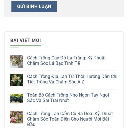
BÀI VIẾT MỚI
Cách Trồng Cây Đô La Trắng: Kỹ Thuật
Chăm Sóc Lá Bạc Tinh Tế
Không
có
Cách Trồng Địa Lan Tứ Thời: Hướng Dẫn Chi
bình
luận
Tiết Trồng Và Chăm Sóc A-Z
ở
Cách
Không
Trồng
có
Toàn Bộ Cách Trồng Nho Ngón Tay Ngọt
Cây
bình
Đô
luận
Sắc Và Sai Trái Nhất
La
ở
Trắng:
Cách
Không
Kỹ
Trồng
có
Cách Trồng Lan Cẩm Cù Ra Hoa: Kỹ Thuật
Thuật
Địa
bình
Chăm
Lan
luận
Chăm Sóc Toàn Diện Cho Người Mới Bắt
Sóc
Tứ
ở
Đầu
Lá
Thời:
Toàn