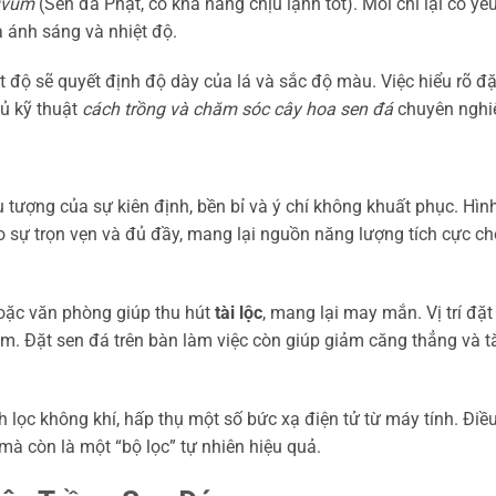
ivum
(Sen đá Phật, có khả năng chịu lạnh tốt). Mỗi chi lại có yê
à ánh sáng và nhiệt độ.
t độ sẽ quyết định độ dày của lá và sắc độ màu. Việc hiểu rõ đ
hủ kỹ thuật
cách trồng và chăm sóc cây hoa sen đá
chuyên nghi
 tượng của sự kiên định, bền bỉ và ý chí không khuất phục. Hìn
 sự trọn vẹn và đủ đầy, mang lại nguồn năng lượng tích cực ch
hoặc văn phòng giúp thu hút
tài lộc
, mang lại may mắn. Vị trí đặt
. Đặt sen đá trên bàn làm việc còn giúp giảm căng thẳng và t
lọc không khí, hấp thụ một số bức xạ điện tử từ máy tính. Điề
 mà còn là một “bộ lọc” tự nhiên hiệu quả.