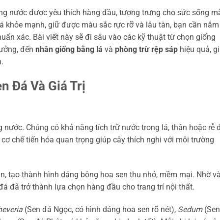
ọng nước được yêu thích hàng đầu, tượng trưng cho sức sống 
đá khỏe mạnh, giữ được màu sắc rực rỡ và lâu tàn, bạn cần nắm
uẩn xác. Bài viết này sẽ đi sâu vào các kỹ thuật từ chọn giống
tưởng, đến
nhân giống bằng lá
và
phòng trừ rệp sáp
hiệu quả, g
.
 Đá Và Giá Trị
nước. Chúng có khả năng tích trữ nước trong lá, thân hoặc rễ 
t cơ chế tiến hóa quan trọng giúp cây thích nghi với môi trường
n, tạo thành hình dáng bông hoa sen thu nhỏ, mềm mại. Nhờ v
á đã trở thành lựa chọn hàng đầu cho trang trí nội thất.
heveria
(Sen đá Ngọc, có hình dáng hoa sen rõ nét),
Sedum
(Sen