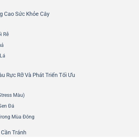
g Cao Sức Khỏe Cây
i Rễ
uả
 Lá
u Rực Rỡ Và Phát Triển Tối Ưu
Stress Màu)
 Sen Đá
Trong Mùa Đông
 Cần Tránh