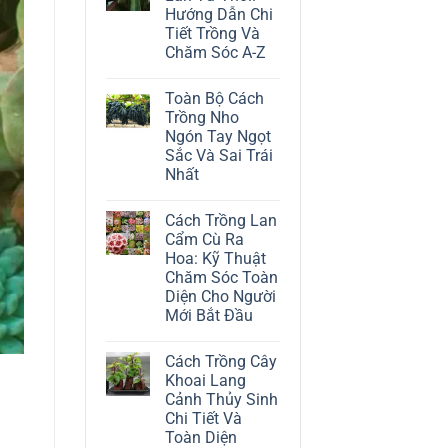
ở
Hướng Dẫn Chi
Cách
Trồng
Tiết Trồng Và
Cây
Chăm Sóc A-Z
Đô
La
Không
Trắng:
có
Kỹ
Toàn Bộ Cách
bình
Thuật
luận
Trồng Nho
Chăm
ở
Sóc
Ngón Tay Ngọt
Cách
Lá
Trồng
Sắc Và Sai Trái
Bạc
Địa
Tinh
Nhất
Lan
Tế
Tứ
Không
Thời:
có
Hướng
Cách Trồng Lan
bình
Dẫn
luận
Cẩm Cù Ra
Chi
ở
Tiết
Hoa: Kỹ Thuật
Toàn
Trồng
Bộ
Chăm Sóc Toàn
Và
Cách
Chăm
Diện Cho Người
Trồng
Sóc
Nho
Mới Bắt Đầu
A-
Ngón
Z
Không
Tay
có
Ngọt
Cách Trồng Cây
bình
Sắc
luận
Và
Khoai Lang
ở
Sai
Cảnh Thủy Sinh
Cách
Trái
Trồng
Nhất
Chi Tiết Và
Lan
Toàn Diện
Cẩm