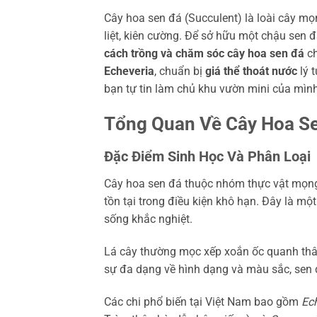
Cây hoa sen đá (Succulent) là loài cây m
liệt, kiên cường. Để sở hữu một chậu sen 
cách trồng và chăm sóc cây hoa sen đá
ch
Echeveria
, chuẩn bị
giá thể thoát nước
lý 
bạn tự tin làm chủ khu vườn mini của mình
Tổng Quan Về Cây Hoa Sen
Đặc Điểm Sinh Học Và Phân Loại
Cây hoa sen đá thuộc nhóm thực vật mọng 
tồn tại trong điều kiện khô hạn. Đây là mộ
sống khắc nghiệt.
Lá cây thường mọc xếp xoắn ốc quanh thâ
sự đa dạng về hình dạng và màu sắc, sen đ
Các chi phổ biến tại Việt Nam bao gồm
Ec