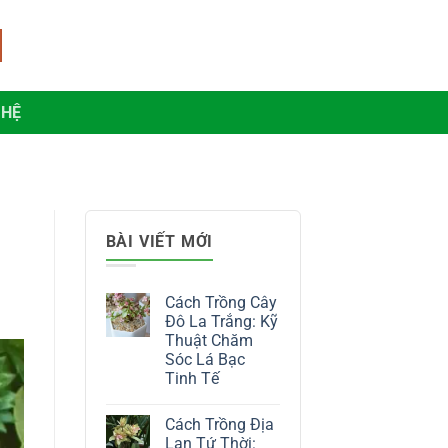
 HỆ
BÀI VIẾT MỚI
Cách Trồng Cây
Đô La Trắng: Kỹ
Thuật Chăm
Sóc Lá Bạc
Tinh Tế
Không
có
Cách Trồng Địa
bình
luận
Lan Tứ Thời: