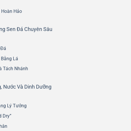
c Hoàn Hảo
ống Sen Đá Chuyên Sâu
 Đá
g Bằng Lá
à Tách Nhánh
, Nước Và Dinh Dưỡng
áng Lý Tưởng
d Dry”
Phân