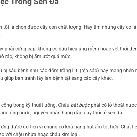
iệc Trồng Sen Đá
ển tốt là chọn được cây con chất lượng. Hãy tìm những cây có lá
.
ây phải cứng cáp, không có dấu hiệu úng mềm hoặc vết thối đen
hô ráo, không bị ẩm ướt quá mức.
 bị sâu bệnh như các đốm trắng li ti (rệp sáp) hay mạng nhện 
ầu giúp bạn tránh lây lan bệnh tật sang các cây khác.
 công trong kỹ thuật trồng. Chậu
bắt buộc
phải có lỗ thoát nước
trạng úng nước, nguyên nhân hàng đầu gây thối rễ sen đá.
ng được ưu tiên vì chúng có khả năng hút ẩm tốt hơn. Chất li
so với chậu nhựa hoặc chậu kim loại.