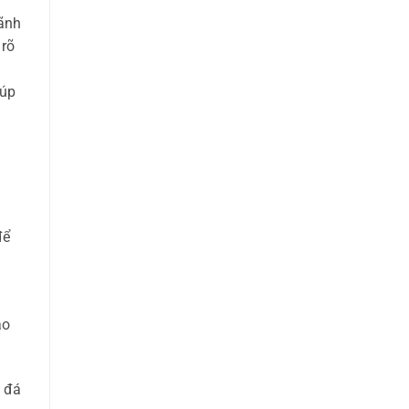
mãnh
 rõ
iúp
để
ào
 đá