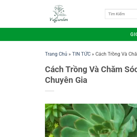
Bỏ
qua
Tìm
kiếm:
nội
dung
GI
Trang Chủ
»
TIN TỨC
»
Cách Trồng Và Chă
Cách Trồng Và Chăm Sóc
Chuyên Gia