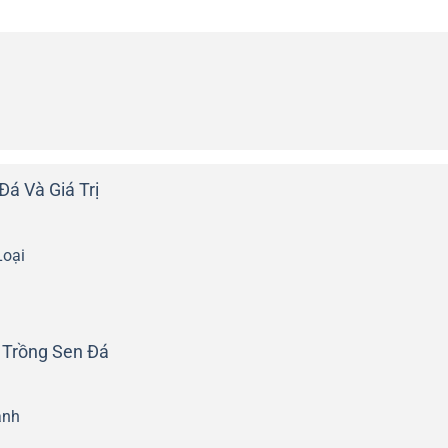
á Và Giá Trị
Loại
 Trồng Sen Đá
ạnh