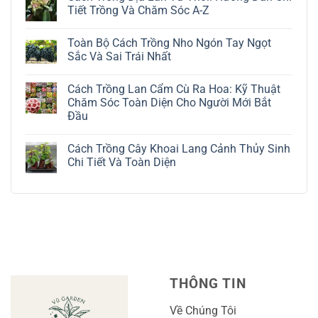
luận
Tiết Trồng Và Chăm Sóc A-Z
ở
Cách
Không
Trồng
có
Toàn Bộ Cách Trồng Nho Ngón Tay Ngọt
Cây
bình
Đô
luận
Sắc Và Sai Trái Nhất
La
ở
Trắng:
Cách
Không
Kỹ
Trồng
có
Cách Trồng Lan Cẩm Cù Ra Hoa: Kỹ Thuật
Thuật
Địa
bình
Chăm
Lan
luận
Chăm Sóc Toàn Diện Cho Người Mới Bắt
Sóc
Tứ
ở
Đầu
Lá
Thời:
Toàn
Bạc
Hướng
Bộ
Không
Tinh
Dẫn
Cách
có
Tế
Chi
Trồng
Cách Trồng Cây Khoai Lang Cảnh Thủy Sinh
bình
Tiết
Nho
luận
Chi Tiết Và Toàn Diện
Trồng
Ngón
ở
Và
Tay
Cách
Không
Chăm
Ngọt
Trồng
có
Sóc
Sắc
Lan
bình
A-
Và
Cẩm
luận
Z
Sai
Cù
ở
Trái
Ra
Cách
Nhất
Hoa:
Trồng
Kỹ
Cây
Thuật
Khoai
Chăm
Lang
Sóc
Cảnh
Toàn
Thủy
THÔNG TIN
Diện
Sinh
Cho
Chi
Người
Tiết
Về Chúng Tôi
Mới
Và