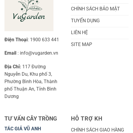
Bắt
Toàn
Đầu
Diện
CHÍNH SÁCH BẢO MẬT
TUYỂN DỤNG
LIÊN HỆ
Điện Thoại
: 1900 633 441
SITE MAP
Email
: info@vugarden.vn
Địa Chỉ:
117 Đường
Nguyễn Du, Khu phố 3,
Phường Bình Hòa, Thành
phố Thuận An, Tỉnh Bình
Dương
TƯ VẤN CÂY TRỒNG
HỖ TRỢ KH
TÁC GIẢ VŨ ANH
CHÍNH SÁCH GIAO HÀNG