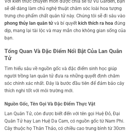
Với kiến thức chuyên môn được chia sẻ từ Vũ Garden, bạn
sẽ dễ dàng làm chủ nghệ thuật chăm sóc loài hoa tượng
trưng cho phẩm chất quân tử này. Chúng tôi sẽ đi sâu vào
phong thủy lan quân tử
và bí quyết
kích thích ra hoa
đúng
dịp, mang lại tài lộc và may mắn cho không gian sống của
bạn.
Tổng Quan Và Đặc Điểm Nổi Bật Của Lan Quân
Tử
Tìm hiểu sâu về nguồn gốc và đặc điểm sinh học giúp
người trồng lan quân tử đưa ra những quyết định chăm
sóc chính xác nhất. Đây là bước đầu tiên để đảm bảo cây
thích nghi tốt với môi trường mới.
Nguồn Gốc, Tên Gọi Và Đặc Điểm Thực Vật
Lan Quân Tử, còn được biết đến với tên gọi Huệ Đỏ, Đại
Quân Tử hay Lan Huệ Da Cam, có nguồn gốc từ Nam Phi.
Cây thuộc họ Thân Thảo, có chiều cao trung bình từ 30cm