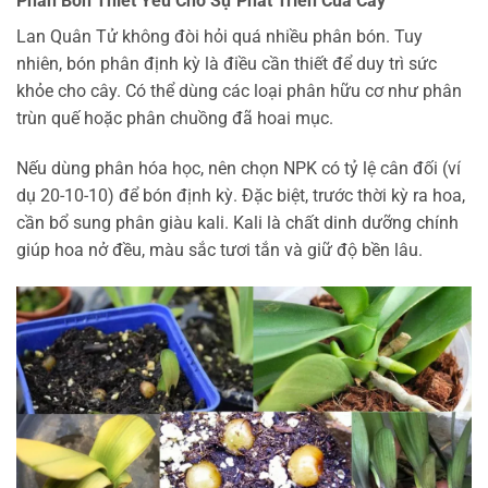
Phân Bón Thiết Yếu Cho Sự Phát Triển Của Cây
Lan Quân Tử không đòi hỏi quá nhiều phân bón. Tuy
nhiên, bón phân định kỳ là điều cần thiết để duy trì sức
khỏe cho cây. Có thể dùng các loại phân hữu cơ như phân
trùn quế hoặc phân chuồng đã hoai mục.
Nếu dùng phân hóa học, nên chọn NPK có tỷ lệ cân đối (ví
dụ 20-10-10) để bón định kỳ. Đặc biệt, trước thời kỳ ra hoa,
cần bổ sung phân giàu kali. Kali là chất dinh dưỡng chính
giúp hoa nở đều, màu sắc tươi tắn và giữ độ bền lâu.