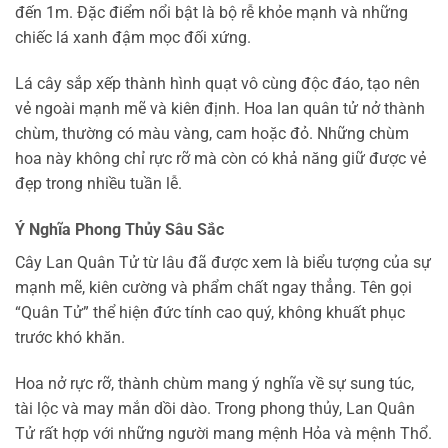
đến 1m. Đặc điểm nổi bật là bộ rễ khỏe mạnh và những
chiếc lá xanh đậm mọc đối xứng.
Lá cây sắp xếp thành hình quạt vô cùng độc đáo, tạo nên
vẻ ngoài mạnh mẽ và kiên định. Hoa lan quân tử nở thành
chùm, thường có màu vàng, cam hoặc đỏ. Những chùm
hoa này không chỉ rực rỡ mà còn có khả năng giữ được vẻ
đẹp trong nhiều tuần lễ.
Ý Nghĩa Phong Thủy Sâu Sắc
Cây Lan Quân Tử từ lâu đã được xem là biểu tượng của sự
mạnh mẽ, kiên cường và phẩm chất ngay thẳng. Tên gọi
“Quân Tử” thể hiện đức tính cao quý, không khuất phục
trước khó khăn.
Hoa nở rực rỡ, thành chùm mang ý nghĩa về sự sung túc,
tài lộc và may mắn dồi dào. Trong phong thủy, Lan Quân
Tử rất hợp với những người mang mệnh Hỏa và mệnh Thổ.