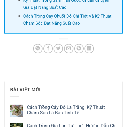
Kỹ Thuật Trồng Sâm Hàn Quốc Chuẩn Chuyên
Gia Đạt Năng Suất Cao
Cách Trồng Cây Chuối Đỏ Chi Tiết Và Kỹ Thuật
Chăm Sóc Đạt Năng Suất Cao
BÀI VIẾT MỚI
Cách Trồng Cây Đô La Trắng: Kỹ Thuật
Chăm Sóc Lá Bạc Tinh Tế
Không
có
Cách Trồng Địa Lan Tứ Thời: Hướng Dẫn Chi
bình