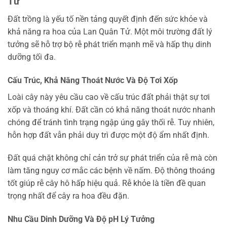
Tử
Đất trồng là yếu tố nền tảng quyết định đến sức khỏe và
khả năng ra hoa của Lan Quân Tử. Một môi trường đất lý
tưởng sẽ hỗ trợ bộ rễ phát triển mạnh mẽ và hấp thụ dinh
dưỡng tối đa.
Cấu Trúc, Khả Năng Thoát Nước Và Độ Tơi Xốp
Loài cây này yêu cầu cao về cấu trúc đất phải thật sự tơi
xốp và thoáng khí. Đất cần có khả năng thoát nước nhanh
chóng để tránh tình trạng ngập úng gây thối rễ. Tuy nhiên,
hỗn hợp đất vẫn phải duy trì được một độ ẩm nhất định.
Đất quá chặt không chỉ cản trở sự phát triển của rễ mà còn
làm tăng nguy cơ mắc các bệnh về nấm. Độ thông thoáng
tốt giúp rễ cây hô hấp hiệu quả. Rễ khỏe là tiền đề quan
trọng nhất để cây ra hoa đều đặn.
Nhu Cầu Dinh Dưỡng Và Độ pH Lý Tưởng