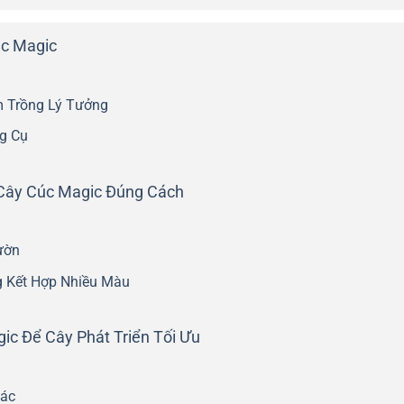
úc Magic
m Trồng Lý Tưởng
g Cụ
Cây Cúc Magic Đúng Cách
ườn
g Kết Hợp Nhiều Màu
c Để Cây Phát Triển Tối Ưu
Xác