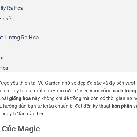
Đẩy Ra Hoa
Bộ Rễ
ất Lượng Ra Hoa
oa
 Hoa
ược yêu thích tại Vũ Garden nhờ vẻ đẹp đa sắc và độ bền vượt
n tự tay tạo ra một góc vườn rực rỡ, việc nắm vững
cách trồng
 Loài
giống hoa
này không chỉ dễ trồng mà còn có thời gian nở 
iết, hướng dẫn bạn từ khâu chuẩn bị đất đến kỹ thuật
bón phân
v
ngay từ lần đầu tiên.
g Cúc Magic