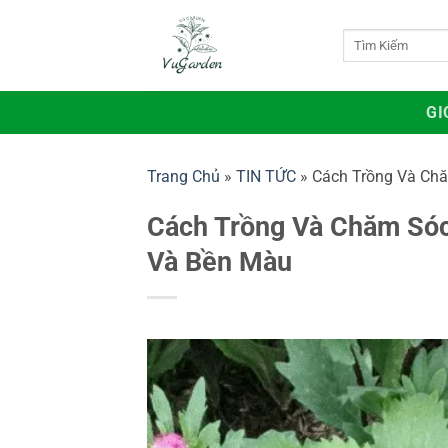
Bỏ
qua
Tìm
kiếm:
nội
dung
GI
Trang Chủ
»
TIN TỨC
»
Cách Trồng Và Chă
Cách Trồng Và Chăm Sóc
Và Bền Màu