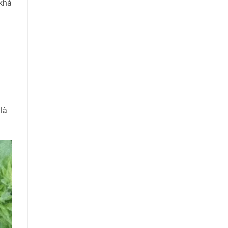
 khả
là