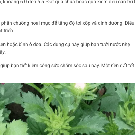
h, khoảng 6.0 đến 6.5. Đất quá chua hoặc quá kiềm đều cản trở
c phân chuồng hoai mục để tăng độ tơi xốp và dinh dưỡng. Điều
 triển.
 sen hoặc bình ô doa. Các dụng cụ này giúp bạn tưới nước nhẹ
ây.
 giúp bạn tiết kiệm công sức chăm sóc sau này. Một nền đất tốt 