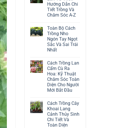
ở
Hướng Dẫn Chi
Cách
Trồng
Tiết Trồng Và
Cây
Chăm Sóc A-Z
Đô
La
Không
Trắng:
có
Kỹ
Toàn Bộ Cách
bình
Thuật
luận
Trồng Nho
Chăm
ở
Sóc
Ngón Tay Ngọt
Cách
Lá
Trồng
Sắc Và Sai Trái
Bạc
Địa
Tinh
Nhất
Lan
Tế
Tứ
Không
Thời:
có
Hướng
Cách Trồng Lan
bình
Dẫn
luận
Cẩm Cù Ra
Chi
ở
Tiết
Hoa: Kỹ Thuật
Toàn
Trồng
Bộ
Chăm Sóc Toàn
Và
Cách
Chăm
Diện Cho Người
Trồng
Sóc
Nho
Mới Bắt Đầu
A-
Ngón
Z
Không
Tay
có
Ngọt
Cách Trồng Cây
bình
Sắc
luận
Và
Khoai Lang
ở
Sai
Cảnh Thủy Sinh
Cách
Trái
Trồng
Nhất
Chi Tiết Và
Lan
Toàn Diện
Cẩm