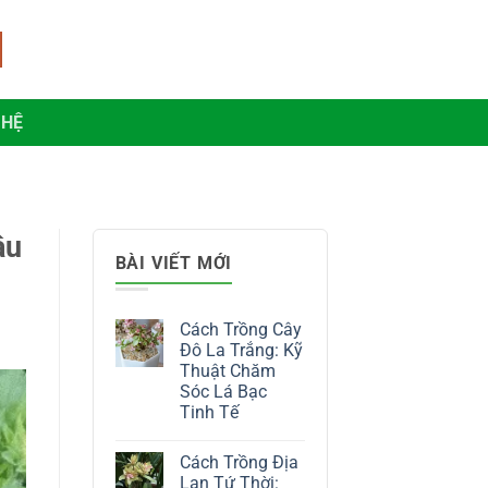
 HỆ
âu
BÀI VIẾT MỚI
Cách Trồng Cây
Đô La Trắng: Kỹ
Thuật Chăm
Sóc Lá Bạc
Tinh Tế
Không
có
Cách Trồng Địa
bình
luận
Lan Tứ Thời: