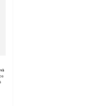
 và
hoa
à