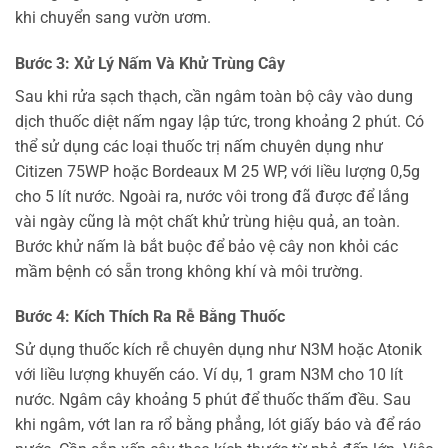
khi chuyển sang vườn ươm.
Bước 3: Xử Lý Nấm Và Khử Trùng Cây
Sau khi rửa sạch thạch, cần ngâm toàn bộ cây vào dung
dịch thuốc diệt nấm ngay lập tức, trong khoảng 2 phút. Có
thể sử dụng các loại thuốc trị nấm chuyên dụng như
Citizen 75WP hoặc Bordeaux M 25 WP, với liều lượng 0,5g
cho 5 lít nước. Ngoài ra, nước vôi trong đã được để lắng
vài ngày cũng là một chất khử trùng hiệu quả, an toàn.
Bước khử nấm là bắt buộc để bảo vệ cây non khỏi các
mầm bệnh có sẵn trong không khí và môi trường.
Bước 4: Kích Thích Ra Rễ Bằng Thuốc
Sử dụng thuốc kích rễ chuyên dụng như N3M hoặc Atonik
với liều lượng khuyến cáo. Ví dụ, 1 gram N3M cho 10 lít
nước. Ngâm cây khoảng 5 phút để thuốc thấm đều. Sau
khi ngâm, vớt lan ra rổ bằng phẳng, lót giấy báo và để ráo