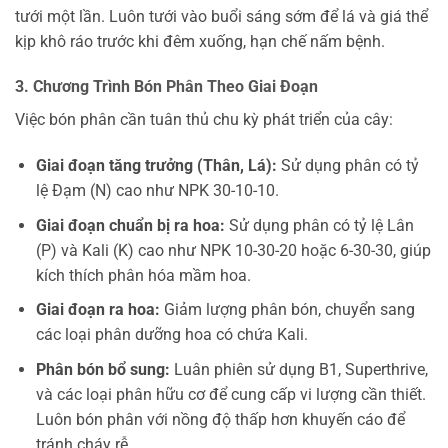
tưới một lần. Luôn tưới vào buổi sáng sớm để lá và giá thể
kịp khô ráo trước khi đêm xuống, hạn chế nấm bệnh.
3. Chương Trình Bón Phân Theo Giai Đoạn
Việc bón phân cần tuân thủ chu kỳ phát triển của cây:
Giai đoạn tăng trưởng (Thân, Lá):
Sử dụng phân có tỷ
lệ Đạm (N) cao như NPK 30-10-10.
Giai đoạn chuẩn bị ra hoa:
Sử dụng phân có tỷ lệ Lân
(P) và Kali (K) cao như NPK 10-30-20 hoặc 6-30-30, giúp
kích thích phân hóa mầm hoa.
Giai đoạn ra hoa:
Giảm lượng phân bón, chuyển sang
các loại phân dưỡng hoa có chứa Kali.
Phân bón bổ sung:
Luân phiên sử dụng B1, Superthrive,
và các loại phân hữu cơ để cung cấp vi lượng cần thiết.
Luôn bón phân với nồng độ thấp hơn khuyến cáo để
tránh cháy rễ.