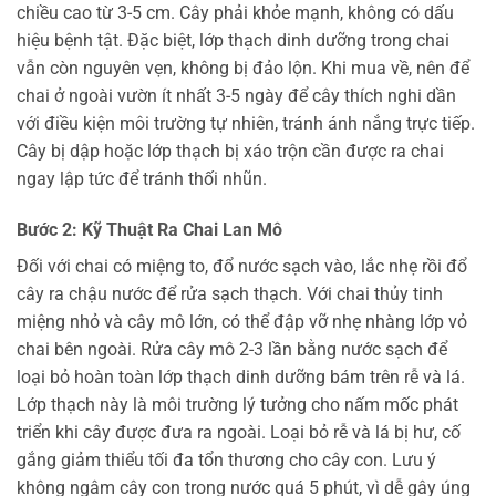
chiều cao từ 3-5 cm. Cây phải khỏe mạnh, không có dấu
hiệu bệnh tật. Đặc biệt, lớp thạch dinh dưỡng trong chai
vẫn còn nguyên vẹn, không bị đảo lộn. Khi mua về, nên để
chai ở ngoài vườn ít nhất 3-5 ngày để cây thích nghi dần
với điều kiện môi trường tự nhiên, tránh ánh nắng trực tiếp.
Cây bị dập hoặc lớp thạch bị xáo trộn cần được ra chai
ngay lập tức để tránh thối nhũn.
Bước 2: Kỹ Thuật Ra Chai Lan Mô
Đối với chai có miệng to, đổ nước sạch vào, lắc nhẹ rồi đổ
cây ra chậu nước để rửa sạch thạch. Với chai thủy tinh
miệng nhỏ và cây mô lớn, có thể đập vỡ nhẹ nhàng lớp vỏ
chai bên ngoài. Rửa cây mô 2-3 lần bằng nước sạch để
loại bỏ hoàn toàn lớp thạch dinh dưỡng bám trên rễ và lá.
Lớp thạch này là môi trường lý tưởng cho nấm mốc phát
triển khi cây được đưa ra ngoài. Loại bỏ rễ và lá bị hư, cố
gắng giảm thiểu tối đa tổn thương cho cây con. Lưu ý
không ngâm cây con trong nước quá 5 phút, vì dễ gây úng