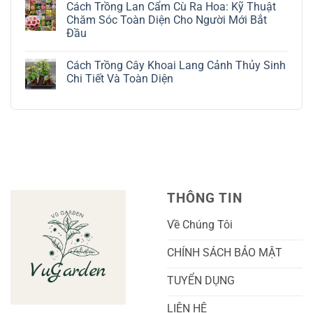
Cách Trồng Lan Cẩm Cù Ra Hoa: Kỹ Thuật
Thuật
Địa
bình
Chăm
Lan
luận
Chăm Sóc Toàn Diện Cho Người Mới Bắt
Sóc
Tứ
ở
Đầu
Lá
Thời:
Toàn
Bạc
Hướng
Bộ
Không
Tinh
Dẫn
Cách
có
Tế
Chi
Trồng
Cách Trồng Cây Khoai Lang Cảnh Thủy Sinh
bình
Tiết
Nho
luận
Chi Tiết Và Toàn Diện
Trồng
Ngón
ở
Và
Tay
Cách
Không
Chăm
Ngọt
Trồng
có
Sóc
Sắc
Lan
bình
A-
Và
Cẩm
luận
Z
Sai
Cù
ở
Trái
Ra
Cách
Nhất
Hoa:
Trồng
Kỹ
Cây
Thuật
Khoai
Chăm
Lang
Sóc
Cảnh
Toàn
Thủy
THÔNG TIN
Diện
Sinh
Cho
Chi
Người
Tiết
Về Chúng Tôi
Mới
Và
Bắt
Toàn
Đầu
Diện
CHÍNH SÁCH BẢO MẬT
TUYỂN DỤNG
LIÊN HỆ