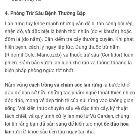
4. Phòng Trừ Sâu Bệnh Thường Gặp
Lan rừng tuy khỏe mạnh nhưng vẫn dễ bị tấn công bởi rệp,
nhện đỏ, và đặc biệt là bệnh thối nhũn (do vi khuẩn) hoặc
đốm lá (do nấm). Cần kiểm tra cây thường xuyên. Khi phát
hiện bệnh, cách ly ngay lập tức. Dùng thuốc trừ nấm
(Ridomil Gold, Mancozeb) và thuốc trừ sâu (Confidor) luân
phiên. Đảm bảo vườn lan luôn khô ráo và thông thoáng là
biện pháp phòng ngừa tốt nhất.
Nắm vững
cách trồng và chăm sóc lan rừng
là bước khởi
đầu để bạn sở hữu những tác phẩm nghệ thuật thiên nhiên
độc đáo, mang vẻ đẹp tinh tế của núi rừng vào không gian
sống. Với kiến thức chuyên sâu về đặc tính cây, kỹ thuật
tách chiết, và quy trình xử lý lan mô từ Vũ Garden, chúng
tôi tin rằng bạn đã sẵn sàng để kiến tạo một
ốc đảo hoa
lan
rực rỡ, khoe sắc bền lâu ngay tại nhà.