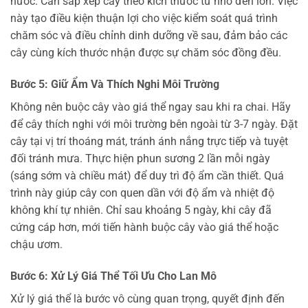
nước. Cần sắp xếp cây theo kích thước từ nhỏ đến lớn. Việc
này tạo điều kiện thuận lợi cho việc kiểm soát quá trình
chăm sóc và điều chỉnh dinh dưỡng về sau, đảm bảo các
cây cùng kích thước nhận được sự chăm sóc đồng đều.
Bước 5: Giữ Ẩm Và Thích Nghi Môi Trường
Không nên buộc cây vào giá thể ngay sau khi ra chai. Hãy
để cây thích nghi với môi trường bên ngoài từ 3-7 ngày. Đặt
cây tại vị trí thoáng mát, tránh ánh nắng trực tiếp và tuyệt
đối tránh mưa. Thực hiện phun sương 2 lần mỗi ngày
(sáng sớm và chiều mát) để duy trì độ ẩm cần thiết. Quá
trình này giúp cây con quen dần với độ ẩm và nhiệt độ
không khí tự nhiên. Chỉ sau khoảng 5 ngày, khi cây đã
cứng cáp hơn, mới tiến hành buộc cây vào giá thể hoặc
chậu ươm.
Bước 6: Xử Lý Giá Thể Tối Ưu Cho Lan Mô
Xử lý giá thể là bước vô cùng quan trọng, quyết định đến