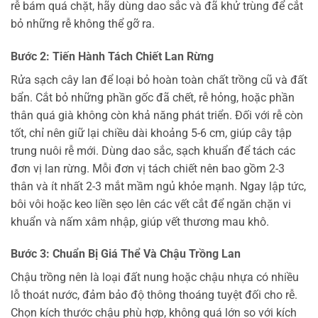
rễ bám quá chặt, hãy dùng dao sắc và đã khử trùng để cắt
bỏ những rễ không thể gỡ ra.
Bước 2: Tiến Hành Tách Chiết Lan Rừng
Rửa sạch cây lan để loại bỏ hoàn toàn chất trồng cũ và đất
bẩn. Cắt bỏ những phần gốc đã chết, rễ hỏng, hoặc phần
thân quá già không còn khả năng phát triển. Đối với rễ còn
tốt, chỉ nên giữ lại chiều dài khoảng 5-6 cm, giúp cây tập
trung nuôi rễ mới. Dùng dao sắc, sạch khuẩn để tách các
đơn vị lan rừng. Mỗi đơn vị tách chiết nên bao gồm 2-3
thân và ít nhất 2-3 mắt mầm ngủ khỏe mạnh. Ngay lập tức,
bôi vôi hoặc keo liền sẹo lên các vết cắt để ngăn chặn vi
khuẩn và nấm xâm nhập, giúp vết thương mau khô.
Bước 3: Chuẩn Bị Giá Thể Và Chậu Trồng Lan
Chậu trồng nên là loại đất nung hoặc chậu nhựa có nhiều
lỗ thoát nước, đảm bảo độ thông thoáng tuyệt đối cho rễ.
Chọn kích thước chậu phù hợp, không quá lớn so với kích