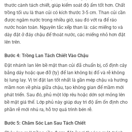
thước cành tách chiết, giúp kiểm soát độ ẩm tốt hơn. Chất
trồng tối ưu là than củi có kích thước 3-5 cm. Than củi cần
được ngâm nước trong nhiều giờ, sau đó vớt ra để ráo
nước hoàn toàn. Nguyên tắc xếp than là: các miếng to và
dày đặt ở đáy chậu để thoát nước, các miếng nhỏ hơn đặt
lên trên.
Bước 4: Trồng Lan Tách Chiết Vào Chậu
Đặt nhánh lan lên bề mặt than củi đã chuẩn bị, cố định cây
bằng dây hoặc que đỡ (ty) để lan không bị đổ và rễ không
bị lung lay. Vị trí đặt lan tốt nhất là gần mép chậu và hướng
mầm non về phía giữa chậu, tạo không gian để mầm mới
phát triển. Sau đó, phủ một lớp rêu hoặc dớn sợi mỏng lên
bề mặt giá thể. Lớp phủ này giúp duy trì độ ẩm ổn định cho
phần rễ mới nhú ra, hỗ trợ quá trình bén rễ.
Bước 5: Chăm Sóc Lan Sau Tách Chiết