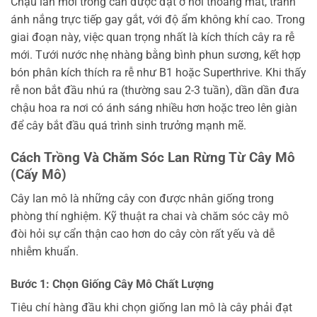
Chậu lan mới trồng cần được đặt ở nơi thoáng mát, tránh
ánh nắng trực tiếp gay gắt, với độ ẩm không khí cao. Trong
giai đoạn này, việc quan trọng nhất là kích thích cây ra rễ
mới. Tưới nước nhẹ nhàng bằng bình phun sương, kết hợp
bón phân kích thích ra rễ như B1 hoặc Superthrive. Khi thấy
rễ non bắt đầu nhú ra (thường sau 2-3 tuần), dần dần đưa
chậu hoa ra nơi có ánh sáng nhiều hơn hoặc treo lên giàn
để cây bắt đầu quá trình sinh trưởng mạnh mẽ.
Cách Trồng Và Chăm Sóc Lan Rừng Từ Cây Mô
(Cấy Mô)
Cây lan mô là những cây con được nhân giống trong
phòng thí nghiệm. Kỹ thuật ra chai và chăm sóc cây mô
đòi hỏi sự cẩn thận cao hơn do cây còn rất yếu và dễ
nhiễm khuẩn.
Bước 1: Chọn Giống Cây Mô Chất Lượng
Tiêu chí hàng đầu khi chọn giống lan mô là cây phải đạt