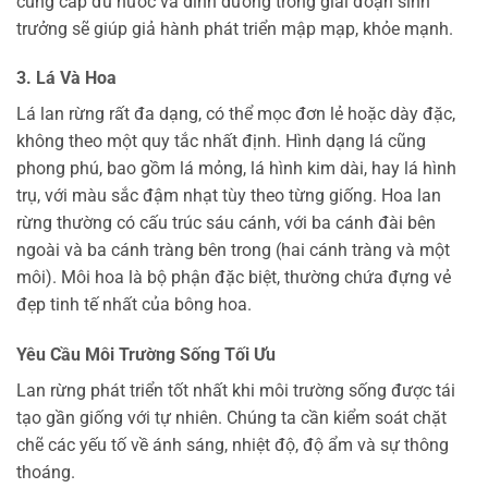
cung cấp đủ nước và dinh dưỡng trong giai đoạn sinh
trưởng sẽ giúp giả hành phát triển mập mạp, khỏe mạnh.
3. Lá Và Hoa
Lá lan rừng rất đa dạng, có thể mọc đơn lẻ hoặc dày đặc,
không theo một quy tắc nhất định. Hình dạng lá cũng
phong phú, bao gồm lá mỏng, lá hình kim dài, hay lá hình
trụ, với màu sắc đậm nhạt tùy theo từng giống. Hoa lan
rừng thường có cấu trúc sáu cánh, với ba cánh đài bên
ngoài và ba cánh tràng bên trong (hai cánh tràng và một
môi). Môi hoa là bộ phận đặc biệt, thường chứa đựng vẻ
đẹp tinh tế nhất của bông hoa.
Yêu Cầu Môi Trường Sống Tối Ưu
Lan rừng phát triển tốt nhất khi môi trường sống được tái
tạo gần giống với tự nhiên. Chúng ta cần kiểm soát chặt
chẽ các yếu tố về ánh sáng, nhiệt độ, độ ẩm và sự thông
thoáng.