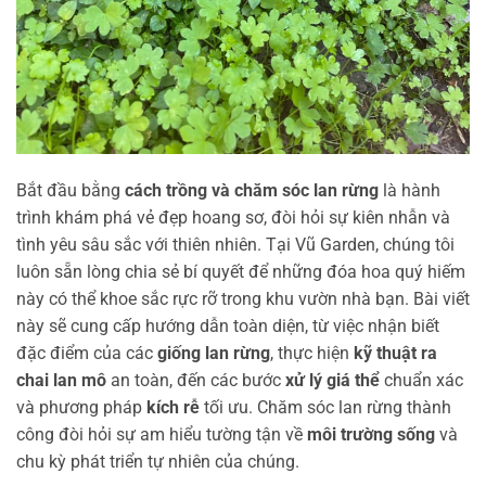
Bắt đầu bằng
cách trồng và chăm sóc lan rừng
là hành
trình khám phá vẻ đẹp hoang sơ, đòi hỏi sự kiên nhẫn và
tình yêu sâu sắc với thiên nhiên. Tại Vũ Garden, chúng tôi
luôn sẵn lòng chia sẻ bí quyết để những đóa hoa quý hiếm
này có thể khoe sắc rực rỡ trong khu vườn nhà bạn. Bài viết
này sẽ cung cấp hướng dẫn toàn diện, từ việc nhận biết
đặc điểm của các
giống lan rừng
, thực hiện
kỹ thuật ra
chai lan mô
an toàn, đến các bước
xử lý giá thể
chuẩn xác
và phương pháp
kích rễ
tối ưu. Chăm sóc lan rừng thành
công đòi hỏi sự am hiểu tường tận về
môi trường sống
và
chu kỳ phát triển tự nhiên của chúng.