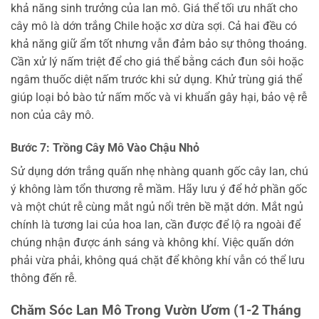
khả năng sinh trưởng của lan mô. Giá thể tối ưu nhất cho
cây mô là dớn trắng Chile hoặc xơ dừa sợi. Cả hai đều có
khả năng giữ ẩm tốt nhưng vẫn đảm bảo sự thông thoáng.
Cần xử lý nấm triệt để cho giá thể bằng cách đun sôi hoặc
ngâm thuốc diệt nấm trước khi sử dụng. Khử trùng giá thể
giúp loại bỏ bào tử nấm mốc và vi khuẩn gây hại, bảo vệ rễ
non của cây mô.
Bước 7: Trồng Cây Mô Vào Chậu Nhỏ
Sử dụng dớn trắng quấn nhẹ nhàng quanh gốc cây lan, chú
ý không làm tổn thương rễ mầm. Hãy lưu ý để hở phần gốc
và một chút rễ cùng mắt ngủ nổi trên bề mặt dớn. Mắt ngủ
chính là tương lai của hoa lan, cần được để lộ ra ngoài để
chúng nhận được ánh sáng và không khí. Việc quấn dớn
phải vừa phải, không quá chặt để không khí vẫn có thể lưu
thông đến rễ.
Chăm Sóc Lan Mô Trong Vườn Ươm (1-2 Tháng