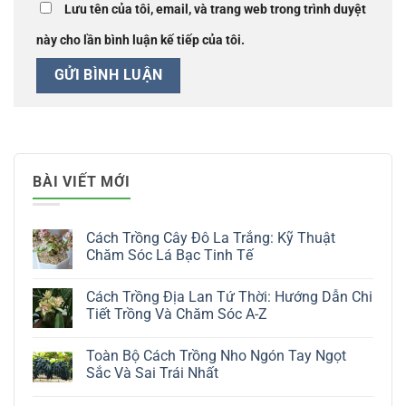
Lưu tên của tôi, email, và trang web trong trình duyệt
này cho lần bình luận kế tiếp của tôi.
BÀI VIẾT MỚI
Cách Trồng Cây Đô La Trắng: Kỹ Thuật
Chăm Sóc Lá Bạc Tinh Tế
Không
có
Cách Trồng Địa Lan Tứ Thời: Hướng Dẫn Chi
bình
luận
Tiết Trồng Và Chăm Sóc A-Z
ở
Cách
Không
Trồng
có
Toàn Bộ Cách Trồng Nho Ngón Tay Ngọt
Cây
bình
Đô
luận
Sắc Và Sai Trái Nhất
La
ở
Trắng:
Cách
Không
Kỹ
Trồng
có