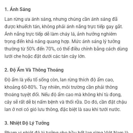
1. Ánh Sáng
Lan rừng ưa ánh sáng, nhưng chúng cần ánh sáng đã
được khuếch tán, không phải ánh nắng trực tiếp gay gắt.
Ánh nắng trực tiếp dễ làm cháy lá, ảnh hưởng nghiêm
trọng đến khả năng quang hợp. Mức ánh sáng lý tưởng
thường từ 50% đến 70%, có thể điều chỉnh bằng cách dùng
lưới che hoặc đặt dưới các tán cây lớn.
2. Độ Ẩm Và Thông Thoáng
Độ ẩm là yếu tố sống còn, lan rừng thích độ ẩm cao,
khoảng 60-80%. Tuy nhiên, môi trường cần phải thông
thoáng tuyệt đối. Nếu độ ẩm cao mà không khí tù đọng,
cây sẽ rất dễ bị nấm bệnh và thối rữa. Do đó, cần đặt chậu
lan ở nơi có gió lưu thông, đặc biệt là sau khi tưới nước.
3. Nhiệt Độ Lý Tưởng
Phạm vi nhiệt độ lý tưởng cho hầu hết lan rừng Việt Nam là