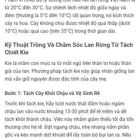
từ 20°C đến 30°C. Sự chênh lệch nhiệt độ giữa ngày và
đêm (thường là 5°C đến 10°C) rất quan trọng, nó kích thích
cây ra hoa. Cây không chịu được nhiệt độ quá thấp (dưới
10°C) hoặc quá cao (trên 35°C) trong thời gian dài.
Kỹ Thuật Trồng Và Chăm Sóc Lan Rừng Từ Tách
Chiết Kie
Kie là mầm con mọc ra từ mắt ngủ trên thân tơ hoặc thân
già của lan. Phương pháp tách kie này giúp nhân giống lan
mà vẫn giữ nguyên được đặc tính của cây mẹ.
Bước 1: Tách Cây Khỏi Chậu và Vệ Sinh Rễ
Trước khi tách kie, hãy tưới nước thật đẫm hoặc ngâm
chậu lan vào nước khoảng 15-30 phút để rễ mềm và dễ
tách khỏi thành chậu. Việc này nhằm giảm thiểu tối đa tổn
thương cho hệ rễ. Đặt ngang chậu, nhẹ nhàng nắm phần
gốc và kéo mạnh dứt khoát để lấy toàn bộ bụi lan ra. Nếu