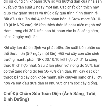
độ sử dụng chỉ khoảng 30% so với hướng dẫn của nhà sản
xuất, với tần suất 2 ngày một lần. Các chất kích thích này
giúp cây giảm stress và thúc đẩy quá trình hình thành rễ.
Bắt đầu từ tuần thứ 4, thêm phân bón lá Grow more 30-10-
10 (tỉ lệ NPK cao) để kích thích thân lá phát triển mạnh mẽ.
Hàm lượng chỉ 30% trên bao bì, phun vào buổi sáng sớm,
cách 2 ngày một lần.
Khi cây lan đã ổn định và phát triển, tần suất bón phân có
thể thưa hơn (5-7 ngày một lần). Đối với cây con cần sinh
trưởng mạnh, phân NPK 30.10.10 kết hợp với B1 là công
thức thích hợp nhất. Sau 2 lần phun với nồng độ 30%, bạn
có thể tăng nồng độ lên 50-70% dần dần. Khi cây đạt kích
thước bằng cây con khỏe mạnh, hãy chuyển sang chậu lớn
hơn và bắt đầu đưa dần ra khu vực chăm sóc cây giống.
Chế Độ Chăm Sóc Toàn Diện (Ánh Sáng, Tưới,
Dinh Dưỡng)