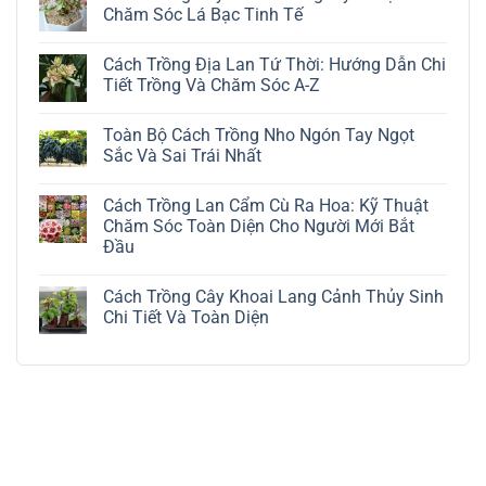
Chăm Sóc Lá Bạc Tinh Tế
Không
có
Cách Trồng Địa Lan Tứ Thời: Hướng Dẫn Chi
bình
luận
Tiết Trồng Và Chăm Sóc A-Z
ở
Cách
Không
Trồng
có
Toàn Bộ Cách Trồng Nho Ngón Tay Ngọt
Cây
bình
Đô
luận
Sắc Và Sai Trái Nhất
La
ở
Trắng:
Cách
Không
Kỹ
Trồng
có
Cách Trồng Lan Cẩm Cù Ra Hoa: Kỹ Thuật
Thuật
Địa
bình
Chăm
Lan
luận
Chăm Sóc Toàn Diện Cho Người Mới Bắt
Sóc
Tứ
ở
Đầu
Lá
Thời:
Toàn
Bạc
Hướng
Bộ
Không
Tinh
Dẫn
Cách
có
Tế
Chi
Trồng
Cách Trồng Cây Khoai Lang Cảnh Thủy Sinh
bình
Tiết
Nho
luận
Chi Tiết Và Toàn Diện
Trồng
Ngón
ở
Và
Tay
Cách
Không
Chăm
Ngọt
Trồng
có
Sóc
Sắc
Lan
bình
A-
Và
Cẩm
luận
Z
Sai
Cù
ở
Trái
Ra
Cách
Nhất
Hoa:
Trồng
Kỹ
Cây
Thuật
Khoai
Chăm
Lang
Sóc
Cảnh