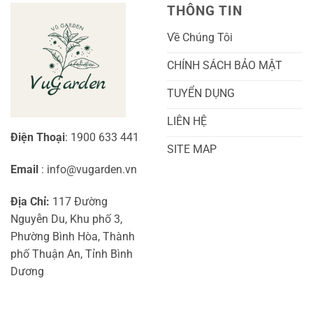
Toàn
Thủy
THÔNG TIN
Diện
Sinh
Cho
Chi
Người
Tiết
Về Chúng Tôi
Mới
Và
Bắt
Toàn
Đầu
Diện
CHÍNH SÁCH BẢO MẬT
TUYỂN DỤNG
LIÊN HỆ
Điện Thoại
: 1900 633 441
SITE MAP
Email
: info@vugarden.vn
Địa Chỉ:
117 Đường
Nguyễn Du, Khu phố 3,
Phường Bình Hòa, Thành
phố Thuận An, Tỉnh Bình
Dương