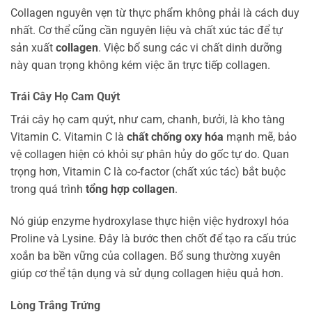
Collagen nguyên vẹn từ thực phẩm không phải là cách duy
nhất. Cơ thể cũng cần nguyên liệu và chất xúc tác để tự
sản xuất
collagen
. Việc bổ sung các vi chất dinh dưỡng
này quan trọng không kém việc ăn trực tiếp collagen.
Trái Cây Họ Cam Quýt
Trái cây họ cam quýt, như cam, chanh, bưởi, là kho tàng
Vitamin C. Vitamin C là
chất chống oxy hóa
mạnh mẽ, bảo
vệ collagen hiện có khỏi sự phân hủy do gốc tự do. Quan
trọng hơn, Vitamin C là co-factor (chất xúc tác) bắt buộc
trong quá trình
tổng hợp collagen
.
Nó giúp enzyme hydroxylase thực hiện việc hydroxyl hóa
Proline và Lysine. Đây là bước then chốt để tạo ra cấu trúc
xoắn ba bền vững của collagen. Bổ sung thường xuyên
giúp cơ thể tận dụng và sử dụng collagen hiệu quả hơn.
Lòng Trắng Trứng