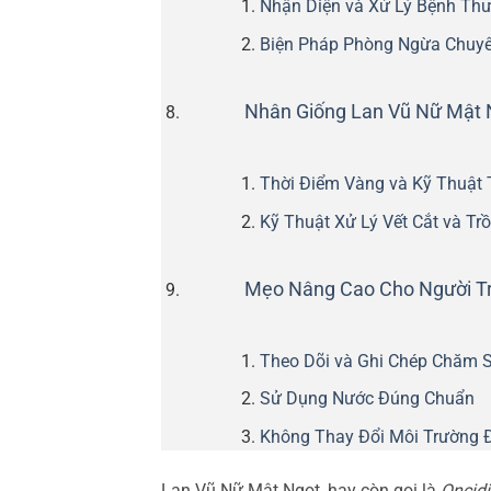
Nhận Diện và Xử Lý Bệnh Th
Biện Pháp Phòng Ngừa Chuyê
Nhân Giống Lan Vũ Nữ Mật 
Thời Điểm Vàng và Kỹ Thuật 
Kỹ Thuật Xử Lý Vết Cắt và Trồ
Mẹo Nâng Cao Cho Người T
Theo Dõi và Ghi Chép Chăm 
Sử Dụng Nước Đúng Chuẩn
Không Thay Đổi Môi Trường 
Lan Vũ Nữ Mật Ngọt, hay còn gọi là
Oncid