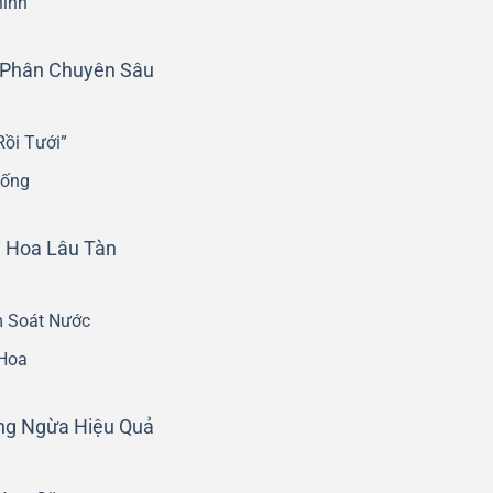
hỉnh
n Phân Chuyên Sâu
ồi Tưới”
Sống
ì Hoa Lâu Tàn
m Soát Nước
 Hoa
ng Ngừa Hiệu Quả