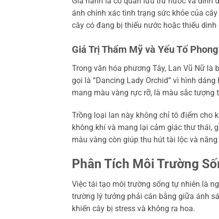
Giả hành là cơ quan lưu trữ nước và dinh
ánh chính xác tình trạng sức khỏe của cây
cây có đang bị thiếu nước hoặc thiếu din
Giá Trị Thẩm Mỹ và Yếu Tố Phong
Trong văn hóa phương Tây, Lan Vũ Nữ là b
gọi là “Dancing Lady Orchid” vì hình dá
mang màu vàng rực rỡ, là màu sắc tượng t
Trồng loại lan này không chỉ tô điểm cho
không khí và mang lại cảm giác thư thái, 
màu vàng còn giúp thu hút tài lộc và năng 
Phân Tích Môi Trường Số
Việc tái tạo môi trường sống tự nhiên là ng
trường lý tưởng phải cân bằng giữa ánh sá
khiến cây bị stress và không ra hoa.