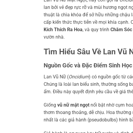
lan bởi vẻ đẹp rực rỡ và mùi hương ngọt 
thuật là chìa khóa để sở hữu những chậu 
cấp kiến thức thực tiễn về mọi khía cạnh. 
Kích Thích Ra Hoa
, và quy trình
Chăm Sóc 
vườn nhà.
Tìm Hiểu Sâu Về Lan Vũ N
Nguồn Gốc và Đặc Điểm Sinh Học
Lan Vũ Nữ (
Oncidium
) có nguồn gốc từ cá
Chúng là loài lan biểu sinh, thường sống 
ẩm. Điều này quyết định yêu cầu về giá th
Giống
vũ nữ mật ngọt
nổi bật nhờ cụm hoa
thơm thoang thoảng, dễ chịu. Hoa thường
nhất là các giả hành (pseudobulbs) hình b