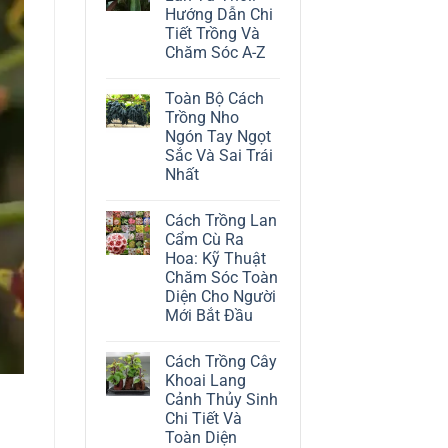
ở
Hướng Dẫn Chi
Cách
Trồng
Tiết Trồng Và
Cây
Chăm Sóc A-Z
Đô
La
Không
Trắng:
có
Kỹ
Toàn Bộ Cách
bình
Thuật
luận
Trồng Nho
Chăm
ở
Sóc
Ngón Tay Ngọt
Cách
Lá
Trồng
Sắc Và Sai Trái
Bạc
Địa
Tinh
Nhất
Lan
Tế
Tứ
Không
Thời:
có
Hướng
Cách Trồng Lan
bình
Dẫn
luận
Cẩm Cù Ra
Chi
ở
Tiết
Hoa: Kỹ Thuật
Toàn
Trồng
Bộ
Chăm Sóc Toàn
Và
Cách
Chăm
Diện Cho Người
Trồng
Sóc
Nho
Mới Bắt Đầu
A-
Ngón
Z
Không
Tay
có
Ngọt
Cách Trồng Cây
bình
Sắc
luận
Và
Khoai Lang
ở
Sai
Cảnh Thủy Sinh
Cách
Trái
Trồng
Nhất
Chi Tiết Và
Lan
Toàn Diện
Cẩm