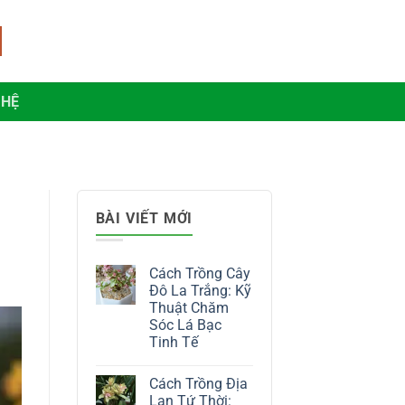
 HỆ
BÀI VIẾT MỚI
Cách Trồng Cây
Đô La Trắng: Kỹ
Thuật Chăm
Sóc Lá Bạc
Tinh Tế
Không
có
Cách Trồng Địa
bình
luận
Lan Tứ Thời: