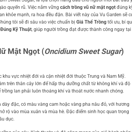
ngào quyến rũ. Việc nắm vững
cách trồng vũ nữ mật ngọt
đúng k
lan khỏe mạnh, ra hoa đều đặn. Bài viết này của Vu Garden sẽ 
Chúng tôi sẽ đi sâu vào việc chuẩn bị
Giá Thể Trồng
tối ưu, bí q
Đúng Kỹ Thuật
, giúp người trồng đạt được thành công ngay tại
ữ Mật Ngọt (
Oncidium Sweet Sugar
)
c khu vực nhiệt đới và cận nhiệt đới thuộc Trung và Nam Mỹ.
bám trên thân cây lớn để hấp thụ dưỡng chất từ không khí và độ
ể trồng lan phải luôn thoáng khí và thoát nước nhanh chóng.
 dày đặc, có màu vàng cam hoặc vàng pha nâu đỏ, với hương
 nở rộ vào mùa xuân và mùa hè. Đặc điểm sinh học quan trọng
ầu dục.