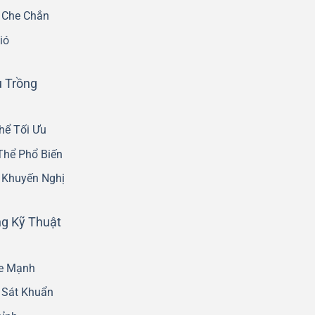
 Che Chắn
ió
u Trồng
hể Tối Ưu
Thể Phổ Biến
 Khuyến Nghị
g Kỹ Thuật
ỏe Mạnh
ý Sát Khuẩn