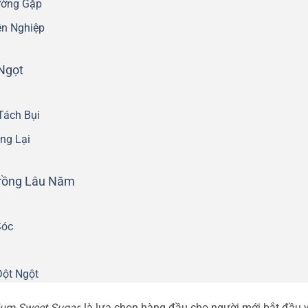
ường Gặp
n Nghiệp
Ngọt
Tách Bụi
ng Lại
rồng Lâu Năm
Sóc
Đột Ngột
ium Sweet Sugar
, là lựa chọn hàng đầu cho người mới bắt đầu 