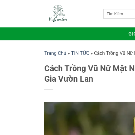
Bỏ
qua
Tìm
kiếm:
nội
dung
GI
Trang Chủ
»
TIN TỨC
»
Cách Trồng Vũ Nữ 
Cách Trồng Vũ Nữ Mật N
Gia Vườn Lan