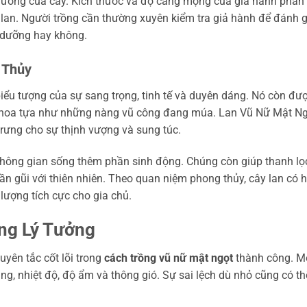
 dưỡng của cây. Kích thước và độ căng mọng của giả hành phản
 lan. Người trồng cần thường xuyên kiểm tra giả hành để đánh g
h dưỡng hay không.
 Thủy
iểu tượng của sự sang trọng, tinh tế và duyên dáng. Nó còn đư
ng hoa tựa như những nàng vũ công đang múa. Lan Vũ Nữ Mật N
rưng cho sự thịnh vượng và sung túc.
 không gian sống thêm phần sinh động. Chúng còn giúp thanh lọ
gần gũi với thiên nhiên. Theo quan niệm phong thủy, cây lan có 
lượng tích cực cho gia chủ.
ng Lý Tưởng
uyên tắc cốt lõi trong
cách trồng vũ nữ mật ngọt
thành công. M
ng, nhiệt độ, độ ẩm và thông gió. Sự sai lệch dù nhỏ cũng có th