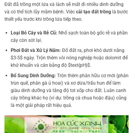
Đất đã trồng một lứa xà lách sẽ mất đi nhiều dinh dưỡng
và có thể tích lũy mầm bệnh. Việc
cải tạo đất trồng
là bước
thiết yếu trước khi trồng lứa tiếp theo.
Loại Bỏ Cây và Rễ Cũ:
Nhổ sạch toàn bộ gốc rễ và phần
cây còn sót lại.
Phơi Đất và Xử Lý Nấm:
Đổ đất ra, phơi khô dưới nắng
$3-5$ ngày. Trộn thêm vôi nông nghiệp hoặc dolomit để
khử khuẩn và cân bằng độ $text{pH}$.
Bổ Sung Dinh Dưỡng:
Trộn thêm phân hữu cơ mới (phân
trùn quế, phân gà ủ hoai) và xơ dừa/trấu hun để làm
giàu dinh dưỡng và tăng độ tơi xốp cho đất. Luân canh
cây trồng khác họ (ví dụ: trồng cà chua hoặc đậu) cũng
là một giải pháp rất hiệu quả.