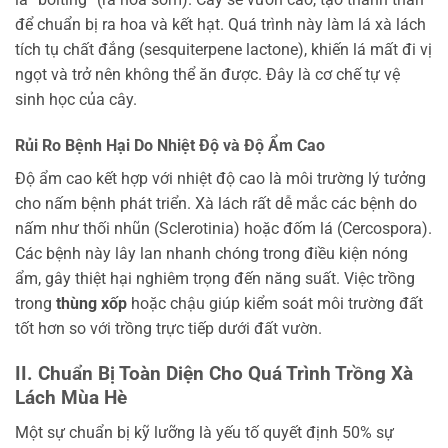
để chuẩn bị ra hoa và kết hạt. Quá trình này làm lá xà lách
tích tụ chất đắng (sesquiterpene lactone), khiến lá mất đi vị
ngọt và trở nên không thể ăn được. Đây là cơ chế tự vệ
sinh học của cây.
Rủi Ro Bệnh Hại Do Nhiệt Độ và Độ Ẩm Cao
Độ ẩm cao kết hợp với nhiệt độ cao là môi trường lý tưởng
cho nấm bệnh phát triển. Xà lách rất dễ mắc các bệnh do
nấm như thối nhũn (Sclerotinia) hoặc đốm lá (Cercospora).
Các bệnh này lây lan nhanh chóng trong điều kiện nóng
ẩm, gây thiệt hại nghiêm trọng đến năng suất. Việc trồng
trong
thùng xốp
hoặc chậu giúp kiểm soát môi trường đất
tốt hơn so với trồng trực tiếp dưới đất vườn.
II. Chuẩn Bị Toàn Diện Cho Quá Trình Trồng Xà
Lách Mùa Hè
Một sự chuẩn bị kỹ lưỡng là yếu tố quyết định 50% sự