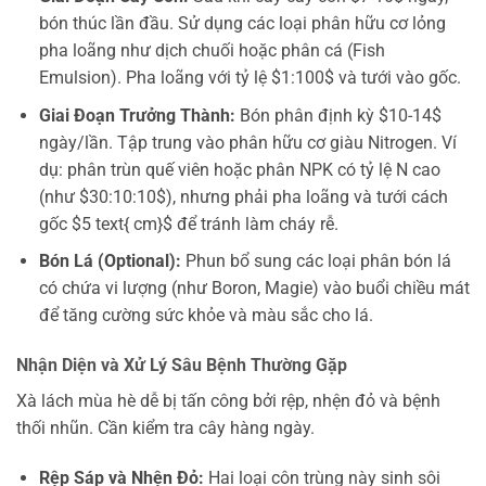
bón thúc lần đầu. Sử dụng các loại phân hữu cơ lỏng
pha loãng như dịch chuối hoặc phân cá (Fish
Emulsion). Pha loãng với tỷ lệ $1:100$ và tưới vào gốc.
Giai Đoạn Trưởng Thành:
Bón phân định kỳ $10-14$
ngày/lần. Tập trung vào phân hữu cơ giàu Nitrogen. Ví
dụ: phân trùn quế viên hoặc phân NPK có tỷ lệ N cao
(như $30:10:10$), nhưng phải pha loãng và tưới cách
gốc $5 text{ cm}$ để tránh làm cháy rễ.
Bón Lá (Optional):
Phun bổ sung các loại phân bón lá
có chứa vi lượng (như Boron, Magie) vào buổi chiều mát
để tăng cường sức khỏe và màu sắc cho lá.
Nhận Diện và Xử Lý Sâu Bệnh Thường Gặp
Xà lách mùa hè dễ bị tấn công bởi rệp, nhện đỏ và bệnh
thối nhũn. Cần kiểm tra cây hàng ngày.
Rệp Sáp và Nhện Đỏ:
Hai loại côn trùng này sinh sôi