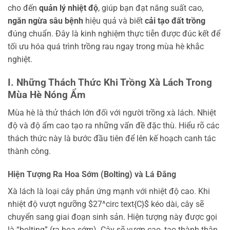
cho đến
quản lý nhiệt độ
, giúp bạn đạt năng suất cao,
ngăn ngừa sâu bệnh
hiệu quả và biết
cải tạo đất trồng
đúng chuẩn. Đây là kinh nghiệm thực tiễn được đúc kết để
tối ưu hóa quá trình trồng rau ngay trong mùa hè khắc
nghiệt.
I. Những Thách Thức Khi Trồng Xà Lách Trong
Mùa Hè Nóng Ẩm
Mùa hè là thử thách lớn đối với người trồng xà lách. Nhiệt
độ và độ ẩm cao tạo ra những vấn đề đặc thù. Hiểu rõ các
thách thức này là bước đầu tiên để lên kế hoạch canh tác
thành công.
Hiện Tượng Ra Hoa Sớm (Bolting) và Lá Đắng
Xà lách là loại cây phản ứng mạnh với nhiệt độ cao. Khi
nhiệt độ vượt ngưỡng $27^circ text{C}$ kéo dài, cây sẽ
chuyển sang giai đoạn sinh sản. Hiện tượng này được gọi
là “bolting” (ra hoa sớm). Cây sẽ vươn cao, tạo thành thân