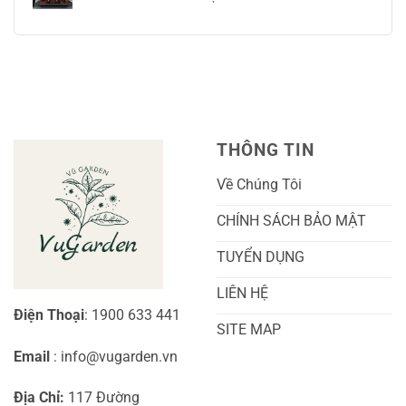
ở
Và
Tay
Cách
Không
Chăm
Ngọt
Trồng
có
Sóc
Sắc
Lan
bình
A-
Và
Cẩm
luận
Z
Sai
Cù
ở
Trái
Ra
Cách
Nhất
Hoa:
Trồng
Kỹ
Cây
Thuật
Khoai
Chăm
Lang
Sóc
Cảnh
Toàn
Thủy
THÔNG TIN
Diện
Sinh
Cho
Chi
Người
Tiết
Về Chúng Tôi
Mới
Và
Bắt
Toàn
Đầu
Diện
CHÍNH SÁCH BẢO MẬT
TUYỂN DỤNG
LIÊN HỆ
Điện Thoại
: 1900 633 441
SITE MAP
Email
: info@vugarden.vn
Địa Chỉ:
117 Đường