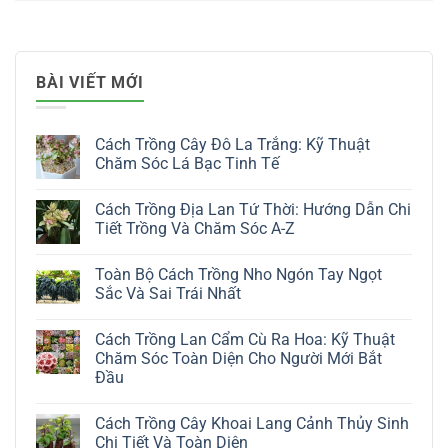
BÀI VIẾT MỚI
Cách Trồng Cây Đô La Trắng: Kỹ Thuật
Chăm Sóc Lá Bạc Tinh Tế
Không
có
Cách Trồng Địa Lan Tứ Thời: Hướng Dẫn Chi
bình
luận
Tiết Trồng Và Chăm Sóc A-Z
ở
Cách
Không
Trồng
có
Toàn Bộ Cách Trồng Nho Ngón Tay Ngọt
Cây
bình
Đô
luận
Sắc Và Sai Trái Nhất
La
ở
Trắng:
Cách
Không
Kỹ
Trồng
có
Cách Trồng Lan Cẩm Cù Ra Hoa: Kỹ Thuật
Thuật
Địa
bình
Chăm
Lan
luận
Chăm Sóc Toàn Diện Cho Người Mới Bắt
Sóc
Tứ
ở
Đầu
Lá
Thời:
Toàn
Bạc
Hướng
Bộ
Không
Tinh
Dẫn
Cách
có
Tế
Chi
Trồng
Cách Trồng Cây Khoai Lang Cảnh Thủy Sinh
bình
Tiết
Nho
luận
Chi Tiết Và Toàn Diện
Trồng
Ngón