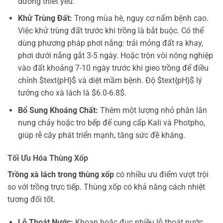
dưỡng thiết yếu.
Khử Trùng Đất:
Trong mùa hè, nguy cơ nấm bệnh cao.
Việc khử trùng đất trước khi trồng là bắt buộc. Có thể
dùng phương pháp phơi nắng: trải mỏng đất ra khay,
phơi dưới nắng gắt 3-5 ngày. Hoặc trộn vôi nông nghiệp
vào đất khoảng 7-10 ngày trước khi gieo trồng để điều
chỉnh $text{pH}$ và diệt mầm bệnh. Độ $text{pH}$ lý
tưởng cho xà lách là $6.0-6.8$.
Bổ Sung Khoáng Chất:
Thêm một lượng nhỏ phân lân
nung chảy hoặc tro bếp để cung cấp Kali và Photpho,
giúp rễ cây phát triển mạnh, tăng sức đề kháng.
Tối Ưu Hóa Thùng Xốp
Trồng xà lách trong thùng xốp
có nhiều ưu điểm vượt trội
so với trồng trực tiếp. Thùng xốp có khả năng cách nhiệt
tương đối tốt.
Lỗ Thoát Nước:
Khoan hoặc đục nhiều lỗ thoát nước