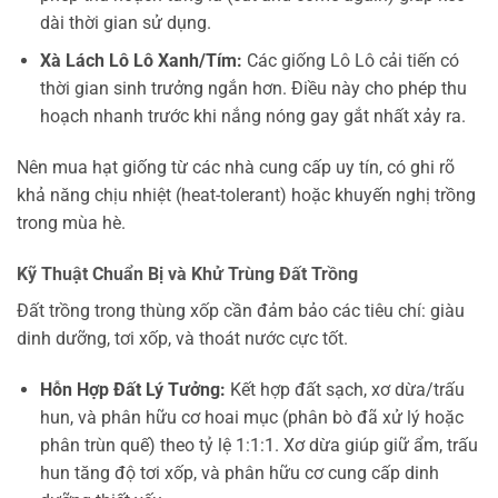
dài thời gian sử dụng.
Xà Lách Lô Lô Xanh/Tím:
Các giống Lô Lô cải tiến có
thời gian sinh trưởng ngắn hơn. Điều này cho phép thu
hoạch nhanh trước khi nắng nóng gay gắt nhất xảy ra.
Nên mua hạt giống từ các nhà cung cấp uy tín, có ghi rõ
khả năng chịu nhiệt (heat-tolerant) hoặc khuyến nghị trồng
trong mùa hè.
Kỹ Thuật Chuẩn Bị và Khử Trùng Đất Trồng
Đất trồng trong thùng xốp cần đảm bảo các tiêu chí: giàu
dinh dưỡng, tơi xốp, và thoát nước cực tốt.
Hỗn Hợp Đất Lý Tưởng:
Kết hợp đất sạch, xơ dừa/trấu
hun, và phân hữu cơ hoai mục (phân bò đã xử lý hoặc
phân trùn quế) theo tỷ lệ 1:1:1. Xơ dừa giúp giữ ẩm, trấu
hun tăng độ tơi xốp, và phân hữu cơ cung cấp dinh