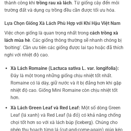
thành công khi
trồng rau xà lách
. Từ giống cây đến môi
trường đất và dụng cụ trồng đều cần được tối ưu hóa.
Lựa Chọn Giống Xà Lách Phù Hợp với Khí Hậu Việt Nam
Việc chọn giống là quan trọng nhất trong
cách trồng xà
lách mùa hè
. Các giống thông thường sẽ nhanh chóng bị
‘bolting’. Cần ưu tiên các giống được lai tạo hoặc đã thích
nghi với nhiệt độ cao.
Xà Lách Romaine (Lactuca sativa L. var. longifolia):
Đây là một trong những giống chịu nhiệt tốt nhất.
Romaine có lá dày, giữ nước và ít bị đắng hơn khi gặp
nhiệt độ cao. Giống Mini Romaine còn chịu nhiệt tốt
hơn.
Xà Lách Green Leaf và Red Leaf:
Một số dòng Green
Leaf (lá xanh) và Red Leaf (lá đỏ) có khả năng chống
chọi tốt hơn so với xà lách búp (Iceberg). Chúng cho
phép thu hoạch từng lá (cut-and-come-again) giúp kéo