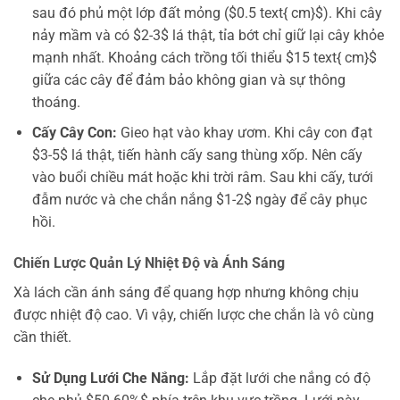
sau đó phủ một lớp đất mỏng ($0.5 text{ cm}$). Khi cây
nảy mầm và có $2-3$ lá thật, tỉa bớt chỉ giữ lại cây khỏe
mạnh nhất. Khoảng cách trồng tối thiểu $15 text{ cm}$
giữa các cây để đảm bảo không gian và sự thông
thoáng.
Cấy Cây Con:
Gieo hạt vào khay ươm. Khi cây con đạt
$3-5$ lá thật, tiến hành cấy sang thùng xốp. Nên cấy
vào buổi chiều mát hoặc khi trời râm. Sau khi cấy, tưới
đẫm nước và che chắn nắng $1-2$ ngày để cây phục
hồi.
Chiến Lược Quản Lý Nhiệt Độ và Ánh Sáng
Xà lách cần ánh sáng để quang hợp nhưng không chịu
được nhiệt độ cao. Vì vậy, chiến lược che chắn là vô cùng
cần thiết.
Sử Dụng Lưới Che Nắng:
Lắp đặt lưới che nắng có độ