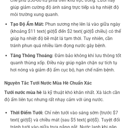
che phủ $50-60%$ phía trên khu vực trồng. Lưới này
giúp giảm cường độ ánh sáng trực tiếp và hạ nhiệt độ
môi trường xung quanh.
Tạo Độ Ẩm Mát:
Phun sương nhẹ lên lá vào giữa ngày
(khoảng $11 text{ giờ}$ đến $2 text{ giờ}$ chiều) có thể
giúp hạ nhiệt độ bề mặt lá tạm thời. Tuy nhiên, cần
tránh phun quá nhiều làm đọng nước gây bệnh.
Tăng Thông Thoáng:
Đảm bảo không khí lưu thông tốt
quanh thùng xốp. Điều này giúp ngăn chặn sự tích tụ
hơi nóng và giảm độ ẩm cục bộ, hạn chế nấm bệnh.
Nguyên Tắc Tưới Nước Mùa Hè Chuẩn Xác
Tưới nước mùa hè
là kỹ thuật khó khăn nhất. Xà lách cần
độ ẩm liên tục nhưng rất nhạy cảm với úng nước.
Thời Điểm Tưới:
Chỉ nên tưới vào sáng sớm (trước $7
text{ giờ}$) và chiều mát (sau $5 text{ giờ}$). Tuyệt đối
tránh tưới vào giữa trưa nắng gắt. Nước lạnh khi gặp