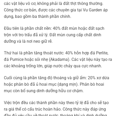
các vật liệu vô cơ, không phải là đất thịt thông thường.
Công thức cơ bản, được các chuyên gia tại Vu Garden áp
dụng, bao gồm ba thành phần chính.
Đầu tiên là phần chất nền: 40% đất mùn hoặc đất sạch
trộn với tro trấu đã xử lý. Đất mùn cung cấp chất dinh
dưỡng và là nơi neo giữ rễ.
Thứ hai là phần tăng thoát nước: 40% hỗn hợp đá Perlite,
đá Pumice hoặc sỏi nhẹ (Akadama). Các vật liệu này tạo ra
các khoảng trống lớn, giúp nước chảy qua cực nhanh.
Cuối cùng là phần tăng độ thoáng và giữ ẩm: 20% xơ dừa
hoặc phân bò đã ủ hoai mục (dạng mịn). Phân bò hoai
mục còn bổ sung dinh dưỡng hữu cơ chậm.
Việc trộn đều các thành phần này theo tỷ lệ đã cho sẽ tạo
ra giá thể có cấu trúc hoàn hảo. Công thức này đáp ứng
đầy đủ yêu cầu về thoát nước, thoáng khí và dinh dưỡng.