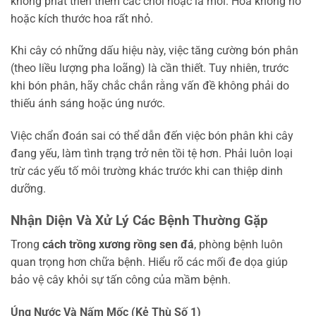
không phát triển thêm các chồi hoặc lá mới. Hoa không nở
hoặc kích thước hoa rất nhỏ.
Khi cây có những dấu hiệu này, việc tăng cường bón phân
(theo liều lượng pha loãng) là cần thiết. Tuy nhiên, trước
khi bón phân, hãy chắc chắn rằng vấn đề không phải do
thiếu ánh sáng hoặc úng nước.
Việc chẩn đoán sai có thể dẫn đến việc bón phân khi cây
đang yếu, làm tình trạng trở nên tồi tệ hơn. Phải luôn loại
trừ các yếu tố môi trường khác trước khi can thiệp dinh
dưỡng.
Nhận Diện Và Xử Lý Các Bệnh Thường Gặp
Trong
cách trồng xương rồng sen đá
, phòng bệnh luôn
quan trọng hơn chữa bệnh. Hiểu rõ các mối đe dọa giúp
bảo vệ cây khỏi sự tấn công của mầm bệnh.
Úng Nước Và Nấm Mốc (Kẻ Thù Số 1)