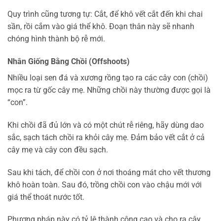
Quy trình cũng tương tự: Cắt, để khô vết cắt đến khi chai
sần, rồi cắm vào giá thể khô. Đoạn thân này sẽ nhanh
chóng hình thành bộ rễ mới.
Nhân Giống Bằng Chồi (Offshoots)
Nhiều loại sen đá và xương rồng tạo ra các cây con (chồi)
mọc ra từ gốc cây mẹ. Những chồi này thường được gọi là
“con”.
Khi chồi đã đủ lớn và có một chút rễ riêng, hãy dùng dao
sắc, sạch tách chồi ra khỏi cây mẹ. Đảm bảo vết cắt ở cả
cây mẹ và cây con đều sạch.
Sau khi tách, để chồi con ở nơi thoáng mát cho vết thương
khô hoàn toàn. Sau đó, trồng chồi con vào chậu mới với
giá thể thoát nước tốt.
Phương pháp này có tỷ lệ thành công cao và cho ra cây