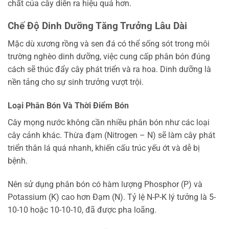
chất của cây diễn ra hiệu quả hơn.
Chế Độ Dinh Dưỡng Tăng Trưởng Lâu Dài
Mặc dù xương rồng và sen đá có thể sống sót trong môi
trường nghèo dinh dưỡng, việc cung cấp phân bón đúng
cách sẽ thúc đẩy cây phát triển và ra hoa. Dinh dưỡng là
nền tảng cho sự sinh trưởng vượt trội.
Loại Phân Bón Và Thời Điểm Bón
Cây mọng nước không cần nhiều phân bón như các loại
cây cảnh khác. Thừa đạm (Nitrogen – N) sẽ làm cây phát
triển thân lá quá nhanh, khiến cấu trúc yếu ớt và dễ bị
bệnh.
Nên sử dụng phân bón có hàm lượng Phosphor (P) và
Potassium (K) cao hơn Đạm (N). Tỷ lệ N-P-K lý tưởng là 5-
10-10 hoặc 10-10-10, đã được pha loãng.