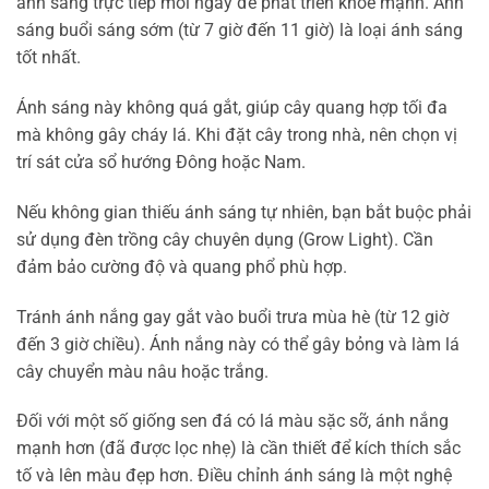
ánh sáng trực tiếp mỗi ngày để phát triển khỏe mạnh. Ánh
sáng buổi sáng sớm (từ 7 giờ đến 11 giờ) là loại ánh sáng
tốt nhất.
Ánh sáng này không quá gắt, giúp cây quang hợp tối đa
mà không gây cháy lá. Khi đặt cây trong nhà, nên chọn vị
trí sát cửa sổ hướng Đông hoặc Nam.
Nếu không gian thiếu ánh sáng tự nhiên, bạn bắt buộc phải
sử dụng đèn trồng cây chuyên dụng (Grow Light). Cần
đảm bảo cường độ và quang phổ phù hợp.
Tránh ánh nắng gay gắt vào buổi trưa mùa hè (từ 12 giờ
đến 3 giờ chiều). Ánh nắng này có thể gây bỏng và làm lá
cây chuyển màu nâu hoặc trắng.
Đối với một số giống sen đá có lá màu sặc sỡ, ánh nắng
mạnh hơn (đã được lọc nhẹ) là cần thiết để kích thích sắc
tố và lên màu đẹp hơn. Điều chỉnh ánh sáng là một nghệ