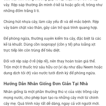
vảy. Rệp sáp thường ẩn mình ở kẽ lá hoặc gốc rễ, trông như
những đốm trắng li ti.
Chúng hút nhựa cây, làm cây yếu đi và dễ mắc bệnh. Rệp
vảy bám chặt vào thân, gây cản trở quá trình quang hợp.
Để phòng ngừa, thường xuyên kiểm tra cây, đặc biệt là các
kẽ lá khuất. Dùng cồn isopropyl (cồn y tế) pha loãng xịt
trực tiếp lên côn trùng để tiêu diệt.
Đối với rệp sáp ở rễ (rệp rễ), nên thay hoàn toàn giá thể.
Trộn một ít thuốc trừ sâu hữu cơ (ví dụ như dầu Neem hoặc
dung dịch tỏi ớt) vào nước tưới định kỳ để phòng ngừa.
Hướng Dẫn Nhân Giống Đơn Giản Tại Nhà
Nhân giống là một phần thưởng thú vị của việc trồng cây
mọng nước, cho phép bạn tạo ra những cây mới từ chính
cây mẹ. Quá trình này rất dễ dàng, ngay cả với người mới.