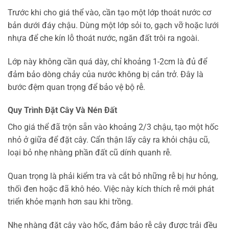
Trước khi cho giá thể vào, cần tạo một lớp thoát nước cơ
bản dưới đáy chậu. Dùng một lớp sỏi to, gạch vỡ hoặc lưới
nhựa để che kín lỗ thoát nước, ngăn đất trôi ra ngoài.
Lớp này không cần quá dày, chỉ khoảng 1-2cm là đủ để
đảm bảo dòng chảy của nước không bị cản trở. Đây là
bước đệm quan trọng để bảo vệ bộ rễ.
Quy Trình Đặt Cây Và Nén Đất
Cho giá thể đã trộn sẵn vào khoảng 2/3 chậu, tạo một hốc
nhỏ ở giữa để đặt cây. Cẩn thận lấy cây ra khỏi chậu cũ,
loại bỏ nhẹ nhàng phần đất cũ dính quanh rễ.
Quan trọng là phải kiểm tra và cắt bỏ những rễ bị hư hỏng,
thối đen hoặc đã khô héo. Việc này kích thích rễ mới phát
triển khỏe mạnh hơn sau khi trồng.
Nhẹ nhàng đặt cây vào hốc, đảm bảo rễ cây được trải đều