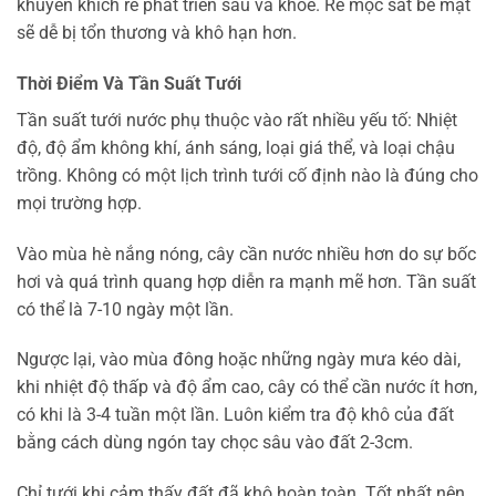
khuyến khích rễ phát triển sâu và khỏe. Rễ mọc sát bề mặt
sẽ dễ bị tổn thương và khô hạn hơn.
Thời Điểm Và Tần Suất Tưới
Tần suất tưới nước phụ thuộc vào rất nhiều yếu tố: Nhiệt
độ, độ ẩm không khí, ánh sáng, loại giá thể, và loại chậu
trồng. Không có một lịch trình tưới cố định nào là đúng cho
mọi trường hợp.
Vào mùa hè nắng nóng, cây cần nước nhiều hơn do sự bốc
hơi và quá trình quang hợp diễn ra mạnh mẽ hơn. Tần suất
có thể là 7-10 ngày một lần.
Ngược lại, vào mùa đông hoặc những ngày mưa kéo dài,
khi nhiệt độ thấp và độ ẩm cao, cây có thể cần nước ít hơn,
có khi là 3-4 tuần một lần. Luôn kiểm tra độ khô của đất
bằng cách dùng ngón tay chọc sâu vào đất 2-3cm.
Chỉ tưới khi cảm thấy đất đã khô hoàn toàn. Tốt nhất nên