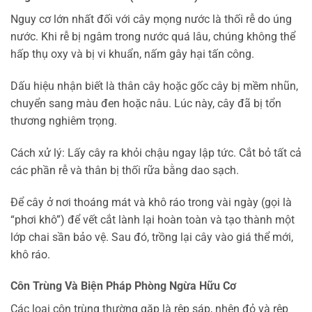
Nguy cơ lớn nhất đối với cây mọng nước là thối rễ do úng
nước. Khi rễ bị ngâm trong nước quá lâu, chúng không thể
hấp thụ oxy và bị vi khuẩn, nấm gây hại tấn công.
Dấu hiệu nhận biết là thân cây hoặc gốc cây bị mềm nhũn,
chuyển sang màu đen hoặc nâu. Lúc này, cây đã bị tổn
thương nghiêm trọng.
Cách xử lý: Lấy cây ra khỏi chậu ngay lập tức. Cắt bỏ tất cả
các phần rễ và thân bị thối rữa bằng dao sạch.
Để cây ở nơi thoáng mát và khô ráo trong vài ngày (gọi là
“phơi khô”) để vết cắt lành lại hoàn toàn và tạo thành một
lớp chai sần bảo vệ. Sau đó, trồng lại cây vào giá thể mới,
khô ráo.
Côn Trùng Và Biện Pháp Phòng Ngừa Hữu Cơ
Các loại côn trùng thường gặp là rệp sáp, nhện đỏ và rệp