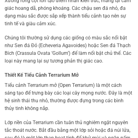
Xương rồng cột lớn tạo điểm nhấn kiến trúc, mang lại cảm
giác hoang dã, phóng khoáng. Các chậu sen đá nhỏ, đa
dạng màu sắc được sắp xếp thành tiểu cảnh tạo nên sự
tinh tế và giàu cảm xúc.
Chúng tôi thường sử dụng các giống có màu sắc nổi bật
như Sen đá Đỏ (Echeveria Agavoides) hoặc Sen đá Thạch
Bích (Crassula Ovata ‘Gollum’) để làm nổi bật chủ thể. Các
loại này mang lại sự tương phản thị giác cao.
Thiết Kế Tiểu Cảnh Terrarium Mở
Tiểu cảnh Terrarium mở (Open Terrarium) là một cách
sáng tạo để trưng bày các loại cây mọng nước. Đây là một
hệ sinh thái thu nhỏ, thường được đựng trong các bình
thủy tinh không nắp.
Lớp nền của Terrarium cần tuân thủ nghiêm ngặt nguyên
tắc thoát nước. Bắt đầu bằng một lớp sỏi hoặc đá núi lửa,
sau đó là một lớp than hoạt tính để khử mùi và ngăn nấm