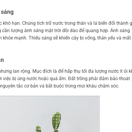
 sáng
 khô hạn. Chúng tích trữ nước trong thân và lá biến đổi thành g
g cần lượng ánh sáng mặt trời dồi dào để quang hợp. Ánh sáng
ển khỏe mạnh. Thiếu sáng sẽ khiến cây bị vống, thân yếu và mất 
ạn
ưng lan rộng. Mục đích là để hấp thụ tối đa lượng nước ít ỏi k
 việc bị úng nước hoặc quá ẩm. Đất trồng phải đảm bảo thoát
à nguyên tắc cơ bản và bắt buộc trong mọi khâu chăm sóc.