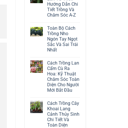
ở
Hướng Dẫn Chi
Cách
Trồng
Tiết Trồng Và
Cây
Chăm Sóc A-Z
Đô
La
Không
Trắng:
có
Kỹ
Toàn Bộ Cách
bình
Thuật
luận
Trồng Nho
Chăm
ở
Sóc
Ngón Tay Ngọt
Cách
Lá
Trồng
Sắc Và Sai Trái
Bạc
Địa
Tinh
Nhất
Lan
Tế
Tứ
Không
Thời:
có
Hướng
Cách Trồng Lan
bình
Dẫn
luận
Cẩm Cù Ra
Chi
ở
Tiết
Hoa: Kỹ Thuật
Toàn
Trồng
Bộ
Chăm Sóc Toàn
Và
Cách
Chăm
Diện Cho Người
Trồng
Sóc
Nho
Mới Bắt Đầu
A-
Ngón
Z
Không
Tay
có
Ngọt
Cách Trồng Cây
bình
Sắc
luận
Và
Khoai Lang
ở
Sai
Cảnh Thủy Sinh
Cách
Trái
Trồng
Nhất
Chi Tiết Và
Lan
Toàn Diện
Cẩm