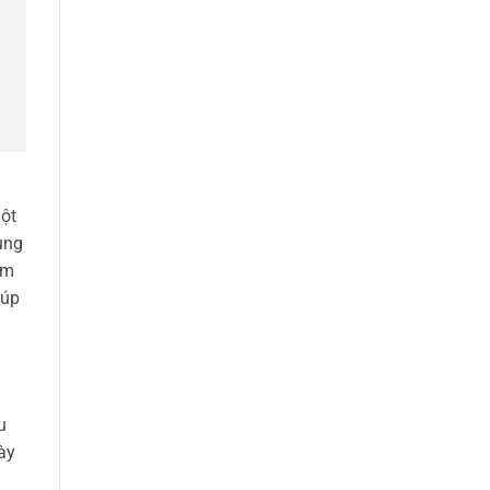
một
ung
ám
iúp
u
ày