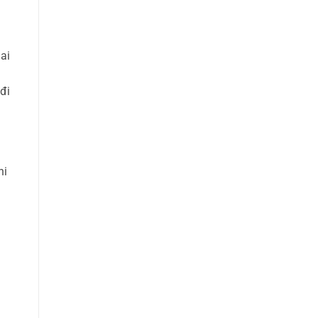
ai
đi
hi