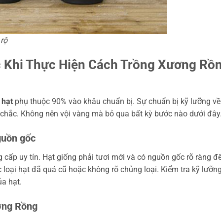
 rộ
c Khi Thực Hiện Cách Trồng Xương Rồ
 hạt
phụ thuộc 90% vào khâu chuẩn bị. Sự chuẩn bị kỹ lưỡng về
g chắc. Không nên vội vàng mà bỏ qua bất kỳ bước nào dưới đây
guồn gốc
 cấp uy tín. Hạt giống phải tươi mới và có nguồn gốc rõ ràng đ
oại hạt đã quá cũ hoặc không rõ chủng loại. Kiểm tra kỹ lưỡn
a hạt.
ương Rồng