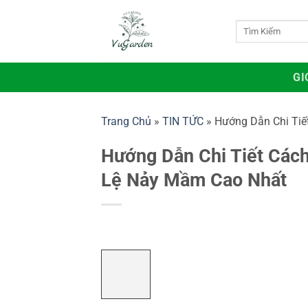
Bỏ
qua
Tìm
kiếm:
nội
dung
GI
Trang Chủ
»
TIN TỨC
»
Hướng Dẫn Chi Tiế
Hướng Dẫn Chi Tiết Cách
Lệ Nảy Mầm Cao Nhất