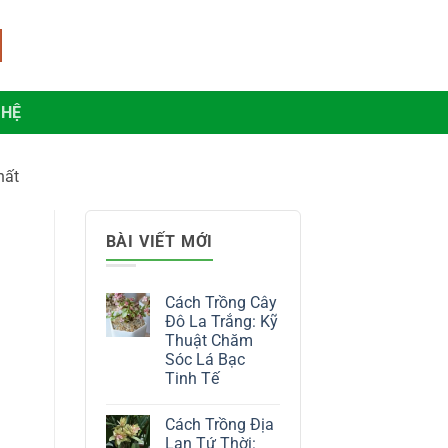
 HỆ
hất
BÀI VIẾT MỚI
Cách Trồng Cây
Đô La Trắng: Kỹ
Thuật Chăm
Sóc Lá Bạc
Tinh Tế
Không
có
Cách Trồng Địa
bình
luận
Lan Tứ Thời: