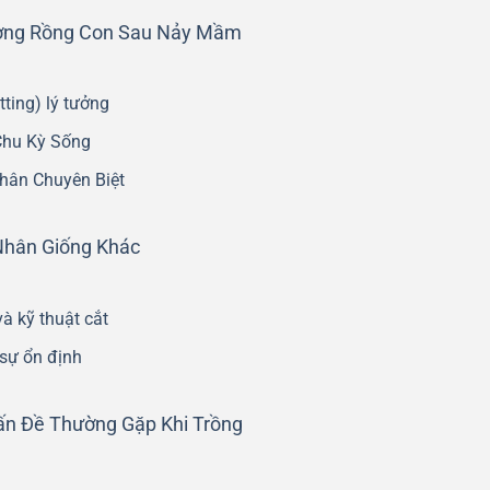
ơng Rồng Con Sau Nảy Mầm
ting) lý tưởng
Chu Kỳ Sống
Phân Chuyên Biệt
Nhân Giống Khác
à kỹ thuật cắt
 sự ổn định
ấn Đề Thường Gặp Khi Trồng