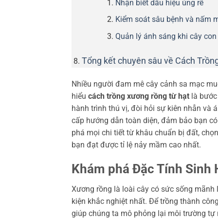
Nhận biết dấu hiệu úng rễ
Kiểm soát sâu bệnh và nấm 
Quản lý ánh sáng khi cây con
Tổng kết chuyên sâu về Cách Trồn
Nhiều người đam mê cây cảnh sa mạc muốn
hiểu
cách trồng xương rồng từ hạt
là bước 
hành trình thú vị, đòi hỏi sự kiên nhẫn và
cấp hướng dẫn toàn diện, đảm bảo bạn có
phá mọi chi tiết từ khâu chuẩn bị đất, chọ
bạn đạt được tỉ lệ nảy mầm cao nhất.
Khám phá Đặc Tính Sinh 
Xương rồng là loài cây có sức sống mãnh 
kiện khắc nghiệt nhất. Để trồng thành công,
giúp chúng ta mô phỏng lại môi trường tự n