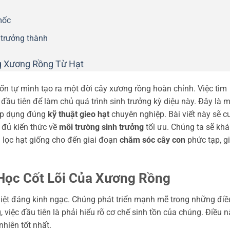
mốc
 trưởng thành
g Xương Rồng Từ Hạt
 tự mình tạo ra một đời cây xương rồng hoàn chỉnh. Việc tìm
đầu tiên để làm chủ quá trình sinh trưởng kỳ diệu này. Đây là 
 áp dụng đúng
kỹ thuật gieo hạt
chuyên nghiệp. Bài viết này sẽ c
 đủ kiến thức về
môi trường sinh trưởng
tối ưu. Chúng ta sẽ kh
n lọc hạt giống cho đến giai đoạn
chăm sóc cây con
phức tạp, g
Học Cốt Lõi Của Xương Rồng
liệt đáng kinh ngạc. Chúng phát triển mạnh mẽ trong những điề
 việc đầu tiên là phải hiểu rõ cơ chế sinh tồn của chúng. Điều n
hiên tốt nhất.