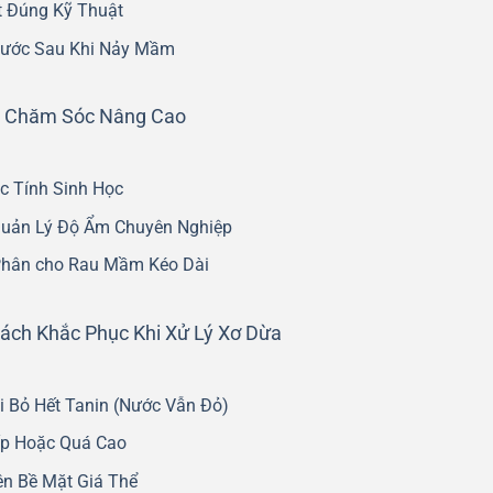
t Đúng Kỹ Thuật
Nước Sau Khi Nảy Mầm
t Chăm Sóc Nâng Cao
c Tính Sinh Học
uản Lý Độ Ẩm Chuyên Nghiệp
Phân cho Rau Mầm Kéo Dài
ách Khắc Phục Khi Xử Lý Xơ Dừa
i Bỏ Hết Tanin (Nước Vẫn Đỏ)
ấp Hoặc Quá Cao
ên Bề Mặt Giá Thể