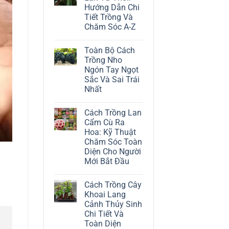
ở
Hướng Dẫn Chi
Cách
Trồng
Tiết Trồng Và
Cây
Chăm Sóc A-Z
Đô
La
Không
Trắng:
có
Kỹ
Toàn Bộ Cách
bình
Thuật
luận
Trồng Nho
Chăm
ở
Sóc
Ngón Tay Ngọt
Cách
Lá
Trồng
Sắc Và Sai Trái
Bạc
Địa
Tinh
Nhất
Lan
Tế
Tứ
Không
Thời:
có
Hướng
Cách Trồng Lan
bình
Dẫn
luận
Cẩm Cù Ra
Chi
ở
Tiết
Hoa: Kỹ Thuật
Toàn
Trồng
Bộ
Chăm Sóc Toàn
Và
Cách
Chăm
Diện Cho Người
Trồng
Sóc
Nho
Mới Bắt Đầu
A-
Ngón
Z
Không
Tay
có
Ngọt
Cách Trồng Cây
bình
Sắc
luận
Và
Khoai Lang
ở
Sai
Cảnh Thủy Sinh
Cách
Trái
Trồng
Nhất
Chi Tiết Và
Lan
Toàn Diện
Cẩm