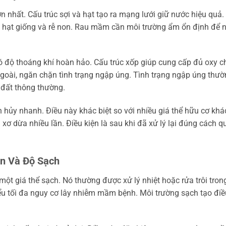
n nhất. Cấu trúc sợi và hạt tạo ra mạng lưới giữ nước hiệu quả.
o hạt giống và rễ non. Rau mầm cần môi trường ẩm ổn định để 
 độ thoáng khí hoàn hảo. Cấu trúc xốp giúp cung cấp đủ oxy c
ngoài, ngăn chặn tình trạng ngập úng. Tình trạng ngập úng thư
i đất thông thường.
 hủy nhanh. Điều này khác biệt so với nhiều giá thể hữu cơ khá
 xơ dừa nhiều lần. Điều kiện là sau khi đã xử lý lại đúng cách q
àn Và Độ Sạch
một giá thể sạch. Nó thường được xử lý nhiệt hoặc rửa trôi tron
iểu tối đa nguy cơ lây nhiễm mầm bệnh. Môi trường sạch tạo điề