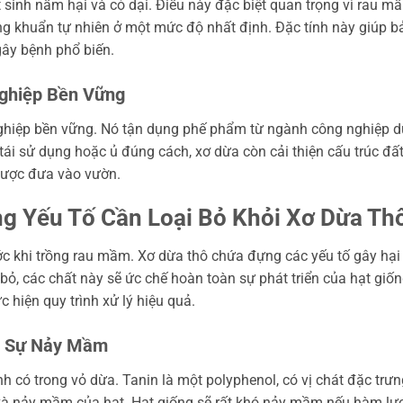
 sinh nấm hại và cỏ dại. Điều này đặc biệt quan trọng vì rau m
ng khuẩn tự nhiên ở một mức độ nhất định. Đặc tính này giúp b
gây bệnh phổ biến.
Nghiệp Bền Vững
hiệp bền vững. Nó tận dụng phế phẩm từ ngành công nghiệp d
tái sử dụng hoặc ủ đúng cách, xơ dừa còn cải thiện cấu trúc đất
được đưa vào vườn.
ng Yếu Tố Cần Loại Bỏ Khỏi Xơ Dừa Th
ước khi trồng rau mầm. Xơ dừa thô chứa đựng các yếu tố gây hại
bỏ, các chất này sẽ ức chế hoàn toàn sự phát triển của hạt giốn
c hiện quy trình xử lý hiệu quả.
ến Sự Nảy Mầm
nh có trong vỏ dừa. Tanin là một polyphenol, có vị chát đặc trưn
 và nảy mầm của hạt. Hạt giống sẽ rất khó nảy mầm nếu hàm lư