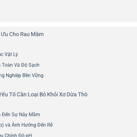
ối Ưu Cho Rau Mầm
úc Vật Lý
n Toàn Và Độ Sạch
ông Nghiệp Bền Vững
Yếu Tố Cần Loại Bỏ Khỏi Xơ Dừa Thô
in Đến Sự Nảy Mầm
o) và Ảnh Hưởng Đến Rễ
ều Chỉnh Độ pH