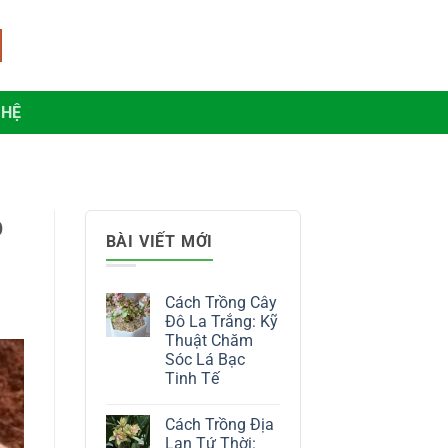
 HỆ
p
BÀI VIẾT MỚI
Cách Trồng Cây
Đô La Trắng: Kỹ
Thuật Chăm
Sóc Lá Bạc
Tinh Tế
Không
có
Cách Trồng Địa
bình
luận
Lan Tứ Thời: