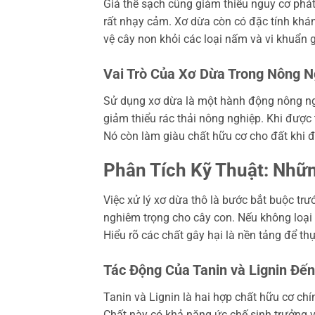
Giá thể sạch cũng giảm thiểu nguy cơ phát
rất nhạy cảm. Xơ dừa còn có đặc tính khá
vệ cây non khỏi các loại nấm và vi khuẩn 
Vai Trò Của Xơ Dừa Trong Nông 
Sử dụng xơ dừa là một hành động nông ng
giảm thiểu rác thải nông nghiệp. Khi được 
Nó còn làm giàu chất hữu cơ cho đất khi 
Phân Tích Kỹ Thuật: Nhữ
Việc xử lý xơ dừa thô là bước bắt buộc tr
nghiêm trọng cho cây con. Nếu không loại 
Hiểu rõ các chất gây hại là nền tảng để thự
Tác Động Của Tanin và Lignin Đ
Tanin và Lignin là hai hợp chất hữu cơ chí
Chất này có khả năng ức chế sinh trưởng