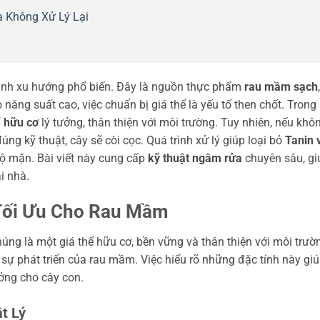
à Không Xử Lý Lại
hành xu hướng phổ biến. Đây là nguồn thực phẩm
rau mầm sạch
,
ăng suất cao, việc chuẩn bị giá thể là yếu tố then chốt. Trong
ể hữu cơ
lý tưởng, thân thiện với môi trường. Tuy nhiên, nếu khô
úng kỹ thuật, cây sẽ còi cọc. Quá trình xử lý giúp loại bỏ
Tanin 
ộ mặn. Bài viết này cung cấp
kỹ thuật ngâm rửa
chuyên sâu, gi
i nhà.
 Tối Ưu Cho Rau Mầm
ng là một giá thể hữu cơ, bền vững và thân thiện với môi trườ
o sự phát triển của rau mầm. Việc hiểu rõ những đặc tính này gi
ưởng cho cây con.
t Lý