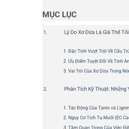
MỤC LỤC
Lý Do Xơ Dừa Là Giá Thể T
Đặc Tính Vượt Trội Về Cấu Tr
Ưu Điểm Tuyệt Đối Về Tính A
Vai Trò Của Xơ Dừa Trong N
Phân Tích Kỹ Thuật: Những 
Tác Động Của Tanin và Lign
Nguy Cơ Tích Tụ Muối (EC Ca
Tầm Quan Trọng Của Việc Đi