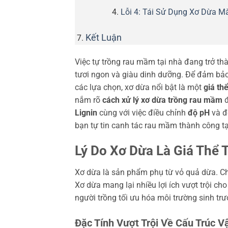
Lỗi 4: Tái Sử Dụng Xơ Dừa M
Kết Luận
Việc tự trồng rau mầm tại nhà đang trở t
tươi ngon và giàu dinh dưỡng. Để đảm bảo n
các lựa chọn, xơ dừa nổi bật là một
giá th
nắm rõ
cách xử lý xơ dừa trồng rau mầm
đ
Lignin
cùng với việc điều chỉnh
độ pH
và đ
bạn tự tin canh tác rau mầm thành công tạ
Lý Do Xơ Dừa Là Giá Thể
Xơ dừa là sản phẩm phụ từ vỏ quả dừa. Chú
Xơ dừa mang lại nhiều lợi ích vượt trội ch
người trồng tối ưu hóa môi trường sinh tr
Đặc Tính Vượt Trội Về Cấu Trúc Vậ