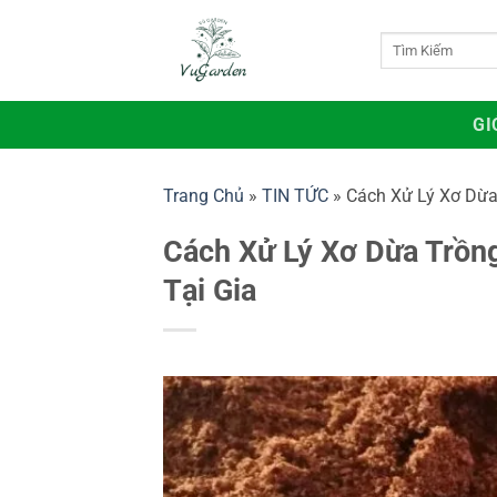
Bỏ
qua
Tìm
kiếm:
nội
dung
GI
Trang Chủ
»
TIN TỨC
»
Cách Xử Lý Xơ Dừa
Cách Xử Lý Xơ Dừa Trồn
Tại Gia