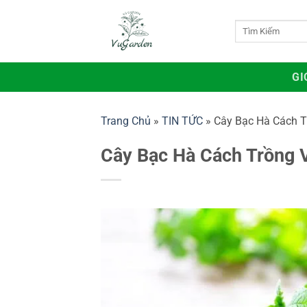
Bỏ
qua
Tìm
kiếm:
nội
dung
GI
Trang Chủ
»
TIN TỨC
»
Cây Bạc Hà Cách T
Cây Bạc Hà Cách Trồng 