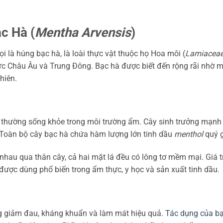
c Hà (
Mentha Arvensis
)
ọi là húng bạc hà, là loài thực vật thuộc họ Hoa môi (
Lamiacea
ực Châu Âu và Trung Đông. Bạc hà được biết đến rộng rãi nhờ m
hiên.
, thường sống khỏe trong môi trường ẩm. Cây sinh trưởng mạn
 Toàn bộ cây bạc hà chứa hàm lượng lớn tinh dầu
menthol
quý g
hau qua thân cây, cả hai mặt lá đều có lông tơ mềm mại. Giá tr
được dùng phổ biến trong ẩm thực, y học và sản xuất tinh dầu.
g giảm đau, kháng khuẩn và làm mát hiệu quả.
Tác dụng của b