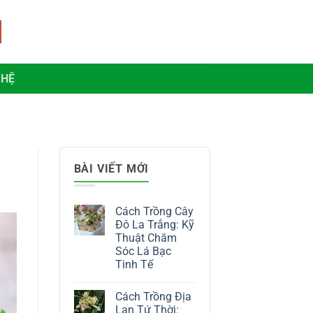
 HỆ
BÀI VIẾT MỚI
Cách Trồng Cây
Đô La Trắng: Kỹ
Thuật Chăm
Sóc Lá Bạc
Tinh Tế
Không
có
Cách Trồng Địa
bình
luận
Lan Tứ Thời: