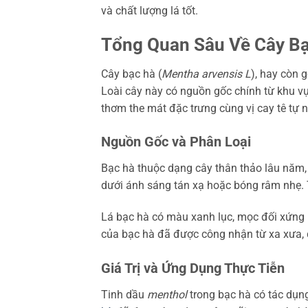
và chất lượng lá tốt.
Tổng Quan Sâu Về Cây Bạ
Cây bạc hà (
Mentha arvensis L
), hay còn g
Loài cây này có nguồn gốc chính từ khu v
thơm the mát đặc trưng cùng vị cay tê tự n
Nguồn Gốc và Phân Loại
Bạc hà thuộc dạng cây thân thảo lâu năm
dưới ánh sáng tán xạ hoặc bóng râm nhẹ.
Lá bạc hà có màu xanh lục, mọc đối xứng n
của bạc hà đã được công nhận từ xa xưa, 
Giá Trị và Ứng Dụng Thực Tiễn
Tinh dầu
menthol
trong bạc hà có tác dụn