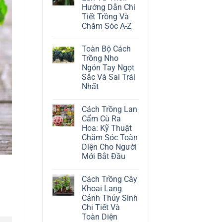
ở
Hướng Dẫn Chi
Cách
Trồng
Tiết Trồng Và
Cây
Chăm Sóc A-Z
Đô
La
Không
Trắng:
có
Kỹ
Toàn Bộ Cách
bình
Thuật
luận
Trồng Nho
Chăm
ở
Sóc
Ngón Tay Ngọt
Cách
Lá
Trồng
Sắc Và Sai Trái
Bạc
Địa
Tinh
Nhất
Lan
Tế
Tứ
Không
Thời:
có
Hướng
Cách Trồng Lan
bình
Dẫn
luận
Cẩm Cù Ra
Chi
ở
Tiết
Hoa: Kỹ Thuật
Toàn
Trồng
Bộ
Chăm Sóc Toàn
Và
Cách
Chăm
Diện Cho Người
Trồng
Sóc
Nho
Mới Bắt Đầu
A-
Ngón
Z
Không
Tay
có
Ngọt
Cách Trồng Cây
bình
Sắc
luận
Và
Khoai Lang
ở
Sai
Cảnh Thủy Sinh
Cách
Trái
Trồng
Nhất
Chi Tiết Và
Lan
Toàn Diện
Cẩm