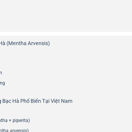
Hà (Mentha Arvensis)
n
ọng
g Bạc Hà Phổ Biến Tại Việt Nam
ha × piperita)
tha arvensis)