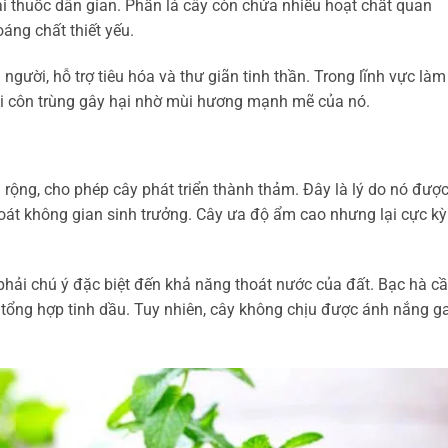
i thuốc dân gian. Phần lá cây còn chứa nhiều hoạt chất quan
áng chất thiết yếu.
người, hỗ trợ tiêu hóa và thư giãn tinh thần. Trong lĩnh vực làm
ại côn trùng gây hại nhờ mùi hương mạnh mẽ của nó.
 rộng, cho phép cây phát triển thành thảm. Đây là lý do nó đượ
oát không gian sinh trưởng. Cây ưa độ ẩm cao nhưng lại cực kỳ
 phải chú ý đặc biệt đến khả năng thoát nước của đất. Bạc hà c
tổng hợp tinh dầu. Tuy nhiên, cây không chịu được ánh nắng g