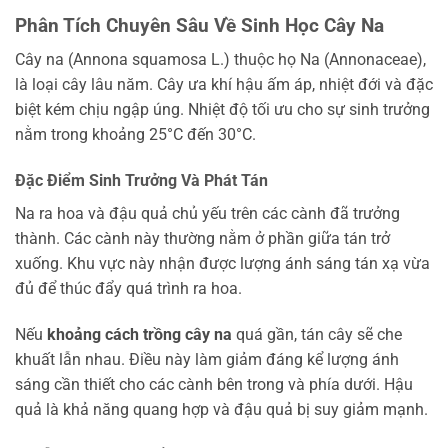
Phân Tích Chuyên Sâu Về Sinh Học Cây Na
Cây na (Annona squamosa L.) thuộc họ Na (Annonaceae),
là loại cây lâu năm. Cây ưa khí hậu ấm áp, nhiệt đới và đặc
biệt kém chịu ngập úng. Nhiệt độ tối ưu cho sự sinh trưởng
nằm trong khoảng 25°C đến 30°C.
Đặc Điểm Sinh Trưởng Và Phát Tán
Na ra hoa và đậu quả chủ yếu trên các cành đã trưởng
thành. Các cành này thường nằm ở phần giữa tán trở
xuống. Khu vực này nhận được lượng ánh sáng tán xạ vừa
đủ để thúc đẩy quá trình ra hoa.
Nếu
khoảng cách trồng cây na
quá gần, tán cây sẽ che
khuất lẫn nhau. Điều này làm giảm đáng kể lượng ánh
sáng cần thiết cho các cành bên trong và phía dưới. Hậu
quả là khả năng quang hợp và đậu quả bị suy giảm mạnh.