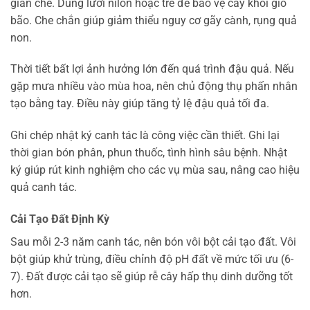
giàn che. Dùng lưới nilon hoặc tre để bảo vệ cây khỏi gió
bão. Che chắn giúp giảm thiểu nguy cơ gãy cành, rụng quả
non.
Thời tiết bất lợi ảnh hưởng lớn đến quá trình đậu quả. Nếu
gặp mưa nhiều vào mùa hoa, nên chủ động thụ phấn nhân
tạo bằng tay. Điều này giúp tăng tỷ lệ đậu quả tối đa.
Ghi chép nhật ký canh tác là công việc cần thiết. Ghi lại
thời gian bón phân, phun thuốc, tình hình sâu bệnh. Nhật
ký giúp rút kinh nghiệm cho các vụ mùa sau, nâng cao hiệu
quả canh tác.
Cải Tạo Đất Định Kỳ
Sau mỗi 2-3 năm canh tác, nên bón vôi bột cải tạo đất. Vôi
bột giúp khử trùng, điều chỉnh độ pH đất về mức tối ưu (6-
7). Đất được cải tạo sẽ giúp rễ cây hấp thụ dinh dưỡng tốt
hơn.