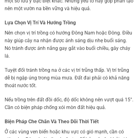
một số lưu ý đặc biệt khác. Những yếu tố này góp phần tạo
nên một vườn na bền vững và hiệu quả.
Lựa Chọn Vị Trí Và Hướng Trồng
Nên chọn vị trí trồng có hướng Đông Nam hoặc Đông. Điều
này giúp cây na nhận được ánh sáng dịu nhẹ buổi sáng.
Nó tránh được ánh nắng gay gắt vào buổi chiều, gây cháy
lá.
Tuyệt đối tránh trồng na ở các vị trí trũng thấp. Vị trí trũng
dễ bị ngập úng trong mùa mưa. Đất đai phải có khả năng
thoát nước tốt.
Nếu trồng trên đất đồi dốc, độ dốc không nên vượt quá 15°.
Cần có biện pháp chống xói mòn đất hiệu quả.
Biện Pháp Che Chắn Và Theo Dõi Thời Tiết
Ở các vùng ven biển hoặc khu vực có gió mạnh, cần có