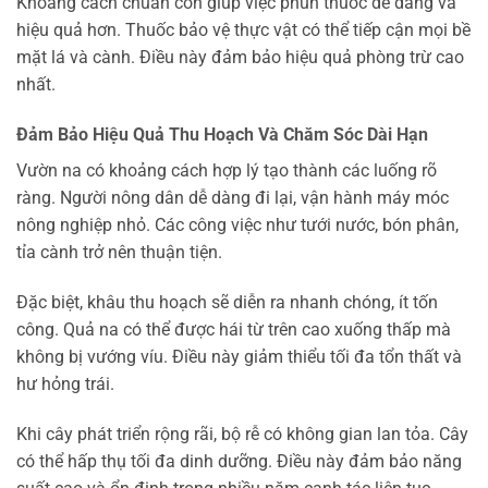
Khoảng cách chuẩn còn giúp việc phun thuốc dễ dàng và
hiệu quả hơn. Thuốc bảo vệ thực vật có thể tiếp cận mọi bề
mặt lá và cành. Điều này đảm bảo hiệu quả phòng trừ cao
nhất.
Đảm Bảo Hiệu Quả Thu Hoạch Và Chăm Sóc Dài Hạn
Vườn na có khoảng cách hợp lý tạo thành các luống rõ
ràng. Người nông dân dễ dàng đi lại, vận hành máy móc
nông nghiệp nhỏ. Các công việc như tưới nước, bón phân,
tỉa cành trở nên thuận tiện.
Đặc biệt, khâu thu hoạch sẽ diễn ra nhanh chóng, ít tốn
công. Quả na có thể được hái từ trên cao xuống thấp mà
không bị vướng víu. Điều này giảm thiểu tối đa tổn thất và
hư hỏng trái.
Khi cây phát triển rộng rãi, bộ rễ có không gian lan tỏa. Cây
có thể hấp thụ tối đa dinh dưỡng. Điều này đảm bảo năng