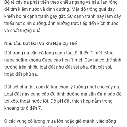
Bộ rễ cây na phát triển theo chiều ngang và sâu, lan rộng
để tìm kiếm nước và dinh dưỡng. Mật độ trồng quá dày
khiến bộ rễ cạnh tranh gay gắt. Sự cạnh tranh này làm cây
thiếu hụt dinh dưỡng, ảnh hưởng trực tiếp đến kích thước
và chất lượng quả.
Nhu Cầu Đất Đai Và Khí Hậu Cụ Thể
Đất trồng na cần có tầng canh tác tối thiểu 1 mét. Mực
nước ngầm không được cao hơn 1 mét. Cây na có thể sinh
trưởng trên nhiều loại đất như đất sét pha, đất cát sỏi,
hoặc đất phù sa.
Đất sét pha thịt cơm là lựa chọn lý tưởng nhất cho cây na.
Loại đất này cung cấp đủ dinh dưỡng mà vẫn đảm bảo độ
tơi xốp, thoát nước tốt. Độ pH đất thích hợp nằm trong
khoảng từ 6 đến 7.
Ở các vùng có lượng mưa lớn hoặc gió mạnh, việc trồng