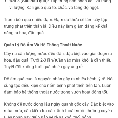
Đợt 3 (Sau đậu quả):
Tập trung bón phân kali và trung
vi lượng. Kali giúp quả to, chắc, và tăng độ ngọt.
Tránh bón quá nhiều đạm. Đạm dư thừa sẽ làm cây tập
trung phát triển thân lá. Điều này làm giảm đáng kể khả
năng ra hoa, đậu quả.
Quản Lý Độ Ẩm Và Hệ Thống Thoát Nước
Cây na cần lượng nước đều đặn, đặc biệt vào giai đoạn ra
hoa, đậu quả. Tưới 2-3 lần/tuần vào mùa khô là cần thiết.
Tuyệt đối không tưới quá nhiều gây úng rễ.
Độ ẩm quá cao là nguyên nhân gây ra nhiều bệnh lý rễ. Nó
cũng tạo điều kiện cho nấm bệnh phát triển trên tán. Luôn
đảm bảo hệ thống thoát nước trong vườn hoạt động tốt.
Không để nước đọng lâu ngày quanh gốc cây. Đặc biệt vào
mùa mưa, cần kiểm tra các rãnh thoát nước thường xuyên.
Biện pháp này giúp bảo vệ rễ na khỏi thối hỏng.