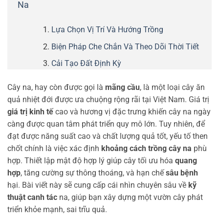
Na
Lựa Chọn Vị Trí Và Hướng Trồng
Biện Pháp Che Chắn Và Theo Dõi Thời Tiết
Cải Tạo Đất Định Kỳ
Cây na, hay còn được gọi là
mãng cầu
, là một loại cây ăn
quả nhiệt đới được ưa chuộng rộng rãi tại Việt Nam. Giá trị
giá trị kinh tế
cao và hương vị đặc trưng khiến cây na ngày
càng được quan tâm phát triển quy mô lớn. Tuy nhiên, để
đạt được năng suất cao và chất lượng quả tốt, yếu tố then
chốt chính là việc xác định
khoảng cách trồng cây na
phù
hợp. Thiết lập mật độ hợp lý giúp cây tối ưu hóa
quang
hợp
, tăng cường sự thông thoáng, và hạn chế
sâu bệnh
hại. Bài viết này sẽ cung cấp cái nhìn chuyên sâu về
kỹ
thuật canh tác
na, giúp bạn xây dựng một vườn cây phát
triển khỏe mạnh, sai trĩu quả.