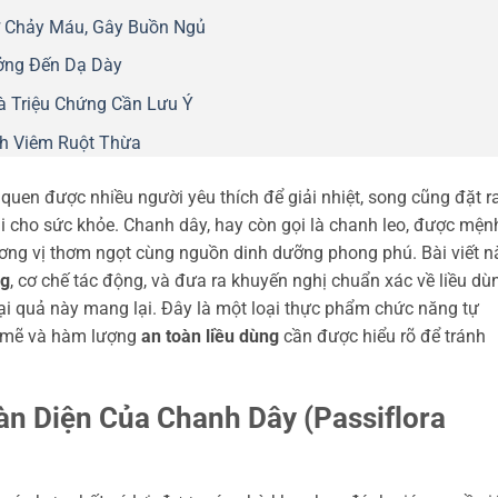
 Chảy Máu, Gây Buồn Ngủ
ởng Đến Dạ Dày
à Triệu Chứng Cần Lưu Ý
nh Viêm Ruột Thừa
 quen được nhiều người yêu thích để giải nhiệt, song cũng đặt r
 dài cho sức khỏe. Chanh dây, hay còn gọi là chanh leo, được mện
ương vị thơm ngọt cùng nguồn dinh dưỡng phong phú. Bài viết n
ng
, cơ chế tác động, và đưa ra khuyến nghị chuẩn xác về liều dù
loại quả này mang lại. Đây là một loại thực phẩm chức năng tự
mẽ và hàm lượng
an toàn liều dùng
cần được hiểu rõ để tránh
n Diện Của Chanh Dây (Passiflora