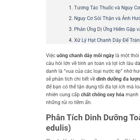
Tương Tác Thuốc và Nguy Cơ
Nguy Cơ Sỏi Thận và Ảnh Hư
Phản Ứng Dị Ứng Hiếm Gặp v
Xử Lý Hạt Chanh Dây Để Trá
Việc
uống chanh dây mỗi ngày
là một thói
câu hỏi lớn về tính an toàn và lợi ích lâu
danh là “vua của các loại nước ép” nhờ h
sẽ phân tích chi tiết về
dinh dưỡng đa lượ
để bạn có thể tận dụng tối đa lợi ích mà 
nhiên cung cấp
chất chống oxy hóa
mạnh 
những rủi ro tiềm ẩn.
Phân Tích Dinh Dưỡng Toà
edulis)