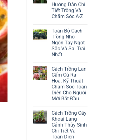
ở
Hướng Dẫn Chi
Cách
Trồng
Tiết Trồng Và
Cây
Chăm Sóc A-Z
Đô
La
Không
Trắng:
có
Kỹ
Toàn Bộ Cách
bình
Thuật
luận
Trồng Nho
Chăm
ở
Sóc
Ngón Tay Ngọt
Cách
Lá
Trồng
Sắc Và Sai Trái
Bạc
Địa
Tinh
Nhất
Lan
Tế
Tứ
Không
Thời:
có
Hướng
Cách Trồng Lan
bình
Dẫn
luận
Cẩm Cù Ra
Chi
ở
Tiết
Hoa: Kỹ Thuật
Toàn
Trồng
Bộ
Chăm Sóc Toàn
Và
Cách
Chăm
Diện Cho Người
Trồng
Sóc
Nho
Mới Bắt Đầu
A-
Ngón
Z
Không
Tay
có
Ngọt
Cách Trồng Cây
bình
Sắc
luận
Và
Khoai Lang
ở
Sai
Cảnh Thủy Sinh
Cách
Trái
Trồng
Nhất
Chi Tiết Và
Lan
Toàn Diện
Cẩm