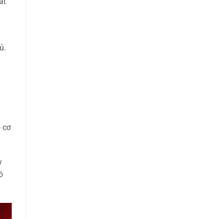
ất
ủ.
 cơ
y
ó