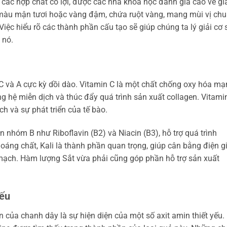
ác hợp chất có lợi, được các nhà khoa học đánh giá cao về giá
 màu mận tươi hoặc vàng đậm, chứa ruột vàng, mang mùi vị ch
iệc hiểu rõ các thành phần cấu tạo sẽ giúp chúng ta lý giải cơ 
 nó.
C và A cực kỳ dồi dào. Vitamin C là một chất chống oxy hóa mạ
ng hệ miễn dịch và thúc đẩy quá trình sản xuất collagen. Vitami
ch và sự phát triển của tế bào.
n nhóm B như Riboflavin (B2) và Niacin (B3), hỗ trợ quá trình
oáng chất, Kali là thành phần quan trọng, giúp cân bằng điện gi
 mạch. Hàm lượng Sắt vừa phải cũng góp phần hỗ trợ sản xuất
Yếu
của chanh dây là sự hiện diện của một số axit amin thiết yếu.