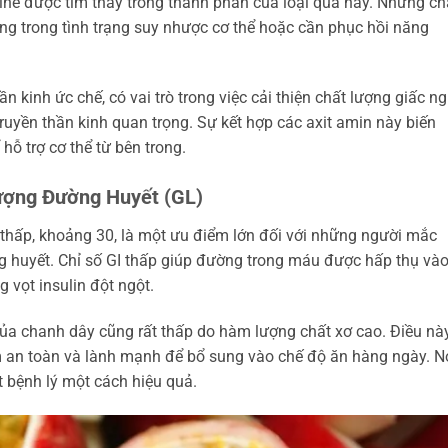
cine được tìm thấy trong thành phần của loại quả này. Những ch
ng trong tình trạng suy nhược cơ thể hoặc cần phục hồi năng
ần kinh ức chế, có vai trò trong việc cải thiện chất lượng giấc ng
truyền thần kinh quan trọng. Sự kết hợp các axit amin này biến
ỗ trợ cơ thể từ bên trong.
Lượng Đường Huyết (GL)
 thấp, khoảng 30, là một ưu điểm lớn đối với những người mắc
 huyết. Chỉ số GI thấp giúp đường trong máu được hấp thụ vào
g vọt insulin đột ngột.
của chanh dây cũng rất thấp do hàm lượng chất xơ cao. Điều nà
m an toàn và lành mạnh để bổ sung vào chế độ ăn hàng ngày. N
t bệnh lý một cách hiệu quả.