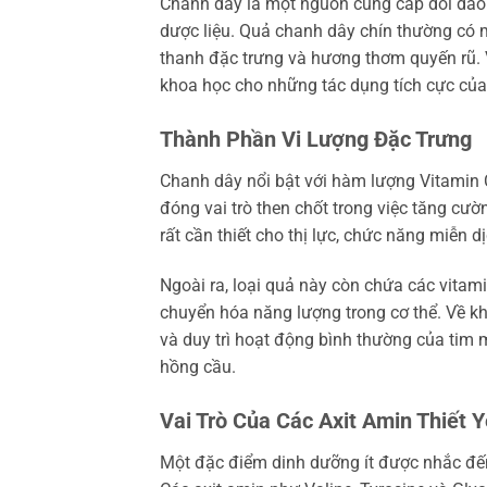
Chanh dây là một nguồn cung cấp dồi dào c
dược liệu. Quả chanh dây chín thường có
thanh đặc trưng và hương thơm quyến rũ. V
khoa học cho những tác dụng tích cực của
Thành Phần Vi Lượng Đặc Trưng
Chanh dây nổi bật với hàm lượng Vitamin 
đóng vai trò then chốt trong việc tăng cườ
rất cần thiết cho thị lực, chức năng miễn dị
Ngoài ra, loại quả này còn chứa các vitami
chuyển hóa năng lượng trong cơ thể. Về kh
và duy trì hoạt động bình thường của tim
hồng cầu.
Vai Trò Của Các Axit Amin Thiết 
Một đặc điểm dinh dưỡng ít được nhắc đến 