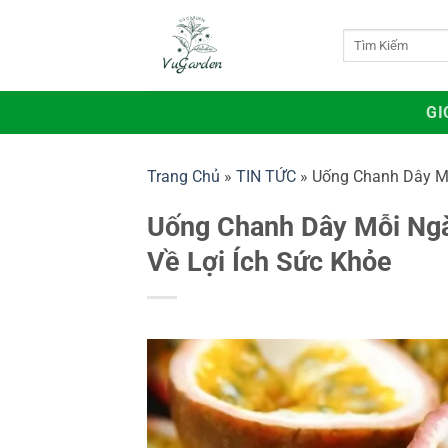
Bỏ
qua
Tìm
kiếm:
nội
dung
GI
Trang Chủ
»
TIN TỨC
»
Uống Chanh Dây Mỗ
Uống Chanh Dây Mỗi Ngà
Về Lợi Ích Sức Khỏe