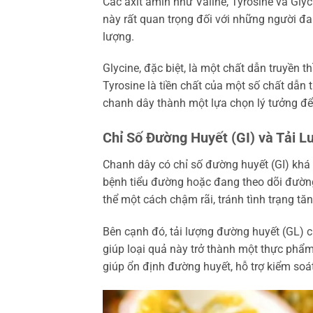
Các axit amin như Valine, Tyrosine và Gly
này rất quan trọng đối với những người đa
lượng.
Glycine, đặc biệt, là một chất dẫn truyền th
Tyrosine là tiền chất của một số chất dẫn 
chanh dây thành một lựa chọn lý tưởng để h
Chỉ Số Đường Huyết (GI) và Tải 
Chanh dây có chỉ số đường huyết (GI) khá
bệnh tiểu đường hoặc đang theo dõi đường
thể một cách chậm rãi, tránh tình trạng tăn
Bên cạnh đó, tải lượng đường huyết (GL) 
giúp loại quả này trở thành một thực phẩ
giúp ổn định đường huyết, hỗ trợ kiểm soá