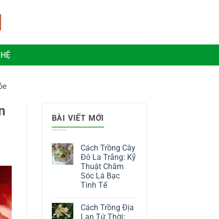
 HỆ
ỏe
n
BÀI VIẾT MỚI
Cách Trồng Cây
Đô La Trắng: Kỹ
Thuật Chăm
Sóc Lá Bạc
Tinh Tế
Không
có
Cách Trồng Địa
bình
luận
Lan Tứ Thời: