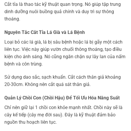
Cắt tỉa là thao tác kỹ thuật quan trọng. Nó giúp tập trung
dinh dưỡng nuôi buồng quả chính và duy trì sự thông
thoáng.
Nguyên Tắc Cắt Tỉa Lá Già và Lá Bệnh
Loại bỏ các lá già, lá bị sâu bệnh hoặc lá bị gãy một cách
liên tục. Việc này giúp vườn chuối thông thoáng, tạo điều
kiện cho ánh sáng. Nó cũng ngăn chặn sự lây lan của nấm
bệnh và côn trùng.
Sử dụng dao sắc, sạch khuẩn. Cắt cách thân giả khoảng
20-30cm. Không nên cắt quá sát thân giả.
Quản Lý Chồi Con (Chồi Hậu) Để Tối Ưu Hóa Năng Suất
Chỉ nên giữ lại 1 chồi con khỏe mạnh nhất. Chồi này sẽ là
cây kế tiếp (cây mẹ đời sau). Đây là kỹ thuật đảm bảo
nguồn thu hoạch liên tục.