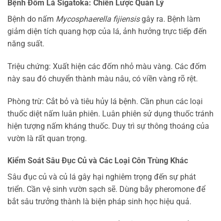
Bệnh Đốm Lá Sigatoka: Chiến Lược Quản Lý
Bệnh do nấm
Mycosphaerella fijiensis
gây ra. Bệnh làm
giảm diện tích quang hợp của lá, ảnh hưởng trực tiếp đến
năng suất.
Triệu chứng: Xuất hiện các đốm nhỏ màu vàng. Các đốm
này sau đó chuyển thành màu nâu, có viền vàng rõ rệt.
Phòng trừ: Cắt bỏ và tiêu hủy lá bệnh. Cần phun các loại
thuốc diệt nấm luân phiên. Luân phiên sử dụng thuốc tránh
hiện tượng nấm kháng thuốc. Duy trì sự thông thoáng của
vườn là rất quan trọng.
Kiểm Soát Sâu Đục Củ và Các Loại Côn Trùng Khác
Sâu đục củ và củ lá gây hại nghiêm trọng đến sự phát
triển. Cần vệ sinh vườn sạch sẽ. Dùng bẫy pheromone để
bắt sâu trưởng thành là biện pháp sinh học hiệu quả.