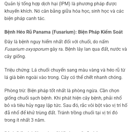
Quản lý tổng hợp dịch hại (IPM) là phương pháp được
khuyến khích. Nó cân bằng giữa hóa học, sinh học và các
biện pháp canh tác.
Bệnh Héo Rũ Panama (Fusarium): Biện Pháp Kiểm Soát
Đây là bệnh nguy hiểm nhất đối với chuối, do nấm
Fusarium oxysporum
gây ra. Bệnh lây lan qua đất, nước và
cây giống.
Triệu chứng: Lá chuối chuyển sang màu vàng và héo rũ từ
lá già bên ngoài vào trong. Cây có thể chết nhanh chóng.
Phòng trừ: Biện pháp tốt nhất là phòng ngừa. Cần chọn
giống chuối sạch bệnh. Khi phát hiện cây bệnh, phải nhổ
bỏ và tiêu hủy ngay lập tức. Sau đó, rắc vôi bột vào vị trí hố
đã nhổ để khử trùng đất. Tránh trồng chuối tại vị trí đó
trong ít nhất 3 năm.