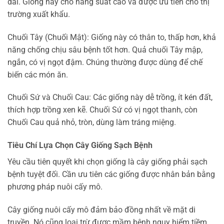
dài. Giống này cho năng suất cao và được ưu tiên cho thị
trường xuất khẩu.
Chuối Tây (Chuối Mật): Giống này có thân to, thấp hơn, khả
năng chống chịu sâu bệnh tốt hơn. Quả chuối Tây mập,
ngắn, có vị ngọt đậm. Chúng thường được dùng để chế
biến các món ăn.
Chuối Sứ và Chuối Cau: Các giống này dễ trồng, ít kén đất,
thích hợp trồng xen kẽ. Chuối Sứ có vị ngọt thanh, còn
Chuối Cau quả nhỏ, tròn, dùng làm tráng miệng.
Tiêu Chí Lựa Chọn Cây Giống Sạch Bệnh
Yêu cầu tiên quyết khi chọn giống là cây giống phải sạch
bệnh tuyệt đối. Cần ưu tiên các giống được nhân bản bằng
phương pháp nuôi cấy mô.
Cây giống nuôi cấy mô đảm bảo đồng nhất về mặt di
truyền. Nó cũng loại trừ được mầm bệnh nguy hiểm tiềm