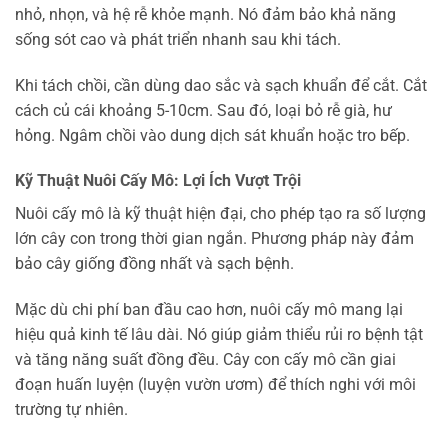
nhỏ, nhọn, và hệ rễ khỏe mạnh. Nó đảm bảo khả năng
sống sót cao và phát triển nhanh sau khi tách.
Khi tách chồi, cần dùng dao sắc và sạch khuẩn để cắt. Cắt
cách củ cái khoảng 5-10cm. Sau đó, loại bỏ rễ già, hư
hỏng. Ngâm chồi vào dung dịch sát khuẩn hoặc tro bếp.
Kỹ Thuật Nuôi Cấy Mô: Lợi Ích Vượt Trội
Nuôi cấy mô là kỹ thuật hiện đại, cho phép tạo ra số lượng
lớn cây con trong thời gian ngắn. Phương pháp này đảm
bảo cây giống đồng nhất và sạch bệnh.
Mặc dù chi phí ban đầu cao hơn, nuôi cấy mô mang lại
hiệu quả kinh tế lâu dài. Nó giúp giảm thiểu rủi ro bệnh tật
và tăng năng suất đồng đều. Cây con cấy mô cần giai
đoạn huấn luyện (luyện vườn ươm) để thích nghi với môi
trường tự nhiên.