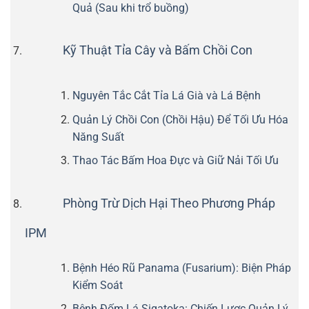
Quả (Sau khi trổ buồng)
Kỹ Thuật Tỉa Cây và Bấm Chồi Con
Nguyên Tắc Cắt Tỉa Lá Già và Lá Bệnh
Quản Lý Chồi Con (Chồi Hậu) Để Tối Ưu Hóa
Năng Suất
Thao Tác Bấm Hoa Đực và Giữ Nải Tối Ưu
Phòng Trừ Dịch Hại Theo Phương Pháp
IPM
Bệnh Héo Rũ Panama (Fusarium): Biện Pháp
Kiểm Soát
Bệnh Đốm Lá Sigatoka: Chiến Lược Quản Lý