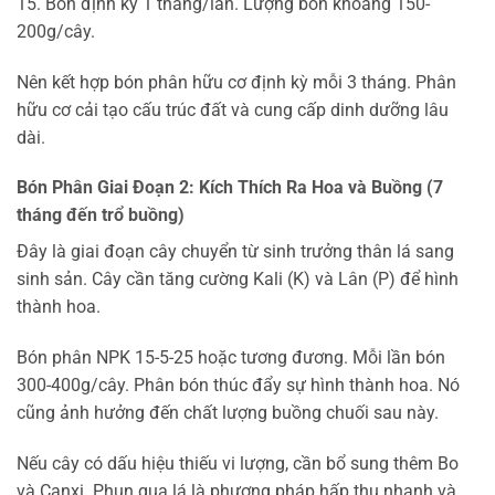
15. Bón định kỳ 1 tháng/lần. Lượng bón khoảng 150-
200g/cây.
Nên kết hợp bón phân hữu cơ định kỳ mỗi 3 tháng. Phân
hữu cơ cải tạo cấu trúc đất và cung cấp dinh dưỡng lâu
dài.
Bón Phân Giai Đoạn 2: Kích Thích Ra Hoa và Buồng (7
tháng đến trổ buồng)
Đây là giai đoạn cây chuyển từ sinh trưởng thân lá sang
sinh sản. Cây cần tăng cường Kali (K) và Lân (P) để hình
thành hoa.
Bón phân NPK 15-5-25 hoặc tương đương. Mỗi lần bón
300-400g/cây. Phân bón thúc đẩy sự hình thành hoa. Nó
cũng ảnh hưởng đến chất lượng buồng chuối sau này.
Nếu cây có dấu hiệu thiếu vi lượng, cần bổ sung thêm Bo
và Canxi. Phun qua lá là phương pháp hấp thụ nhanh và