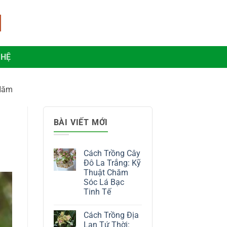
 HỆ
 Năm
BÀI VIẾT MỚI
Cách Trồng Cây
Đô La Trắng: Kỹ
Thuật Chăm
Sóc Lá Bạc
Tinh Tế
Không
có
Cách Trồng Địa
bình
luận
Lan Tứ Thời: