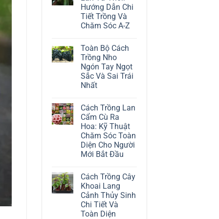
ở
Hướng Dẫn Chi
Cách
Trồng
Tiết Trồng Và
Cây
Chăm Sóc A-Z
Đô
La
Không
Trắng:
có
Kỹ
Toàn Bộ Cách
bình
Thuật
luận
Trồng Nho
Chăm
ở
Sóc
Ngón Tay Ngọt
Cách
Lá
Trồng
Sắc Và Sai Trái
Bạc
Địa
Tinh
Nhất
Lan
Tế
Tứ
Không
Thời:
có
Hướng
Cách Trồng Lan
bình
Dẫn
luận
Cẩm Cù Ra
Chi
ở
Tiết
Hoa: Kỹ Thuật
Toàn
Trồng
Bộ
Chăm Sóc Toàn
Và
Cách
Chăm
Diện Cho Người
Trồng
Sóc
Nho
Mới Bắt Đầu
A-
Ngón
Z
Không
Tay
có
Ngọt
Cách Trồng Cây
bình
Sắc
luận
Và
Khoai Lang
ở
Sai
Cảnh Thủy Sinh
Cách
Trái
Trồng
Nhất
Chi Tiết Và
Lan
Toàn Diện
Cẩm