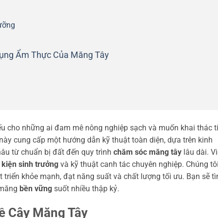
ưỡng
 Dụng Ẩm Thực Của Măng Tây
yếu cho những ai đam mê nông nghiệp sạch và muốn khai thác 
 này cung cấp một hướng dẫn kỹ thuật toàn diện, dựa trên kinh
âu từ chuẩn bị đất đến quy trình
chăm sóc măng tây
lâu dài. V
 kiện sinh trưởng
và kỹ thuật canh tác chuyên nghiệp. Chúng tô
triển khỏe mạnh, đạt năng suất và chất lượng tối ưu. Bạn sẽ t
n măng
bền vững
suốt nhiều thập kỷ.
ề Cây Măng Tây