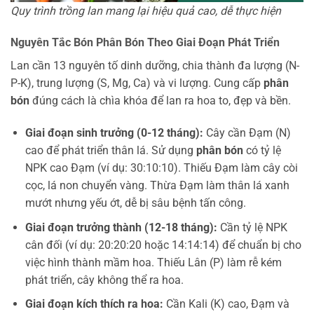
Quy trình trồng lan mang lại hiệu quả cao, dễ thực hiện
Nguyên Tắc Bón Phân Bón Theo Giai Đoạn Phát Triển
Lan cần 13 nguyên tố dinh dưỡng, chia thành đa lượng (N-
P-K), trung lượng (S, Mg, Ca) và vi lượng. Cung cấp
phân
bón
đúng cách là chìa khóa để lan ra hoa to, đẹp và bền.
Giai đoạn sinh trưởng (0-12 tháng):
Cây cần Đạm (N)
cao để phát triển thân lá. Sử dụng
phân bón
có tỷ lệ
NPK cao Đạm (ví dụ: 30:10:10). Thiếu Đạm làm cây còi
cọc, lá non chuyển vàng. Thừa Đạm làm thân lá xanh
mướt nhưng yếu ớt, dễ bị sâu bệnh tấn công.
Giai đoạn trưởng thành (12-18 tháng):
Cần tỷ lệ NPK
cân đối (ví dụ: 20:20:20 hoặc 14:14:14) để chuẩn bị cho
việc hình thành mầm hoa. Thiếu Lân (P) làm rễ kém
phát triển, cây không thể ra hoa.
Giai đoạn kích thích ra hoa:
Cần Kali (K) cao, Đạm và