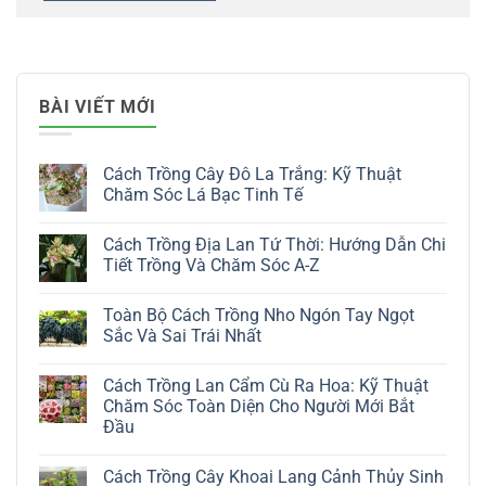
BÀI VIẾT MỚI
Cách Trồng Cây Đô La Trắng: Kỹ Thuật
Chăm Sóc Lá Bạc Tinh Tế
Không
có
Cách Trồng Địa Lan Tứ Thời: Hướng Dẫn Chi
bình
luận
Tiết Trồng Và Chăm Sóc A-Z
ở
Cách
Không
Trồng
có
Toàn Bộ Cách Trồng Nho Ngón Tay Ngọt
Cây
bình
Đô
luận
Sắc Và Sai Trái Nhất
La
ở
Trắng:
Cách
Không
Kỹ
Trồng
có
Cách Trồng Lan Cẩm Cù Ra Hoa: Kỹ Thuật
Thuật
Địa
bình
Chăm
Lan
luận
Chăm Sóc Toàn Diện Cho Người Mới Bắt
Sóc
Tứ
ở
Đầu
Lá
Thời:
Toàn
Bạc
Hướng
Bộ
Không
Tinh
Dẫn
Cách
có
Tế
Chi
Trồng
Cách Trồng Cây Khoai Lang Cảnh Thủy Sinh
bình
Tiết
Nho