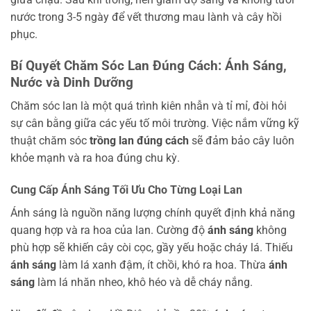
nước trong 3-5 ngày để vết thương mau lành và cây hồi
phục.
Bí Quyết Chăm Sóc Lan Đúng Cách: Ánh Sáng,
Nước và Dinh Dưỡng
Chăm sóc lan là một quá trình kiên nhẫn và tỉ mỉ, đòi hỏi
sự cân bằng giữa các yếu tố môi trường. Việc nắm vững kỹ
thuật chăm sóc
trồng lan đúng cách
sẽ đảm bảo cây luôn
khỏe mạnh và ra hoa đúng chu kỳ.
Cung Cấp Ánh Sáng Tối Ưu Cho Từng Loại Lan
Ánh sáng là nguồn năng lượng chính quyết định khả năng
quang hợp và ra hoa của lan. Cường độ
ánh sáng
không
phù hợp sẽ khiến cây còi cọc, gầy yếu hoặc cháy lá. Thiếu
ánh sáng
làm lá xanh đậm, ít chồi, khó ra hoa. Thừa
ánh
sáng
làm lá nhăn nheo, khô héo và dễ cháy nắng.