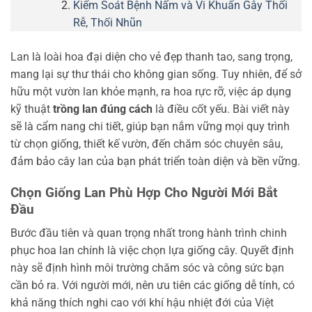
Kiểm Soát Bệnh Nấm và Vi Khuẩn Gây Thối
Rễ, Thối Nhũn
Lan là loài hoa đại diện cho vẻ đẹp thanh tao, sang trọng,
mang lại sự thư thái cho không gian sống. Tuy nhiên, để sở
hữu một vườn lan khỏe mạnh, ra hoa rực rỡ, việc áp dụng
kỹ thuật
trồng lan đúng cách
là điều cốt yếu. Bài viết này
sẽ là cẩm nang chi tiết, giúp bạn nắm vững mọi quy trình
từ chọn giống, thiết kế vườn, đến chăm sóc chuyên sâu,
đảm bảo cây lan của bạn phát triển toàn diện và bền vững.
Chọn Giống Lan Phù Hợp Cho Người Mới Bắt
Đầu
Bước đầu tiên và quan trọng nhất trong hành trình chinh
phục hoa lan chính là việc chọn lựa giống cây. Quyết định
này sẽ định hình môi trường chăm sóc và công sức bạn
cần bỏ ra. Với người mới, nên ưu tiên các giống dễ tính, có
khả năng thích nghi cao với khí hậu nhiệt đới của Việt