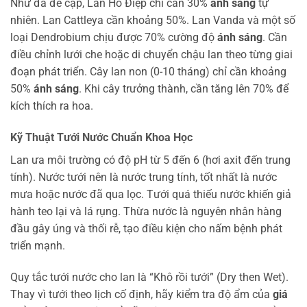
Như đã đề cập, Lan Hồ Điệp chỉ cần 30%
ánh sáng
tự
nhiên. Lan Cattleya cần khoảng 50%. Lan Vanda và một số
loại Dendrobium chịu được 70% cường độ
ánh sáng
. Cần
điều chỉnh lưới che hoặc di chuyển chậu lan theo từng giai
đoạn phát triển. Cây lan non (0-10 tháng) chỉ cần khoảng
50%
ánh sáng
. Khi cây trưởng thành, cần tăng lên 70% để
kích thích ra hoa.
Kỹ Thuật Tưới Nước Chuẩn Khoa Học
Lan ưa môi trường có độ pH từ 5 đến 6 (hơi axit đến trung
tính). Nước tưới nên là nước trung tính, tốt nhất là nước
mưa hoặc nước đã qua lọc. Tưới quá thiếu nước khiến giả
hành teo lại và lá rụng. Thừa nước là nguyên nhân hàng
đầu gây úng và thối rễ, tạo điều kiện cho nấm bệnh phát
triển mạnh.
Quy tắc tưới nước cho lan là “Khô rồi tưới” (Dry then Wet).
Thay vì tưới theo lịch cố định, hãy kiểm tra độ ẩm của
giá