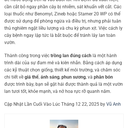
cần cắt bỏ ngay phần cây bị nhiễm, sát khuẩn vết cắt. Các
loại thuốc như Benomyl, Zineb hoặc Starner 20 WP có thể
được sử dụng để phòng ngừa và điều trị, nhưng phải tuân
thủ nghiêm ngặt liều lượng và chu kỳ phun xịt. Việc cách ly
cây bệnh ngay lập tức là bắt buộc để tránh lây lan toàn
vườn.
Thành công trong việc
trồng lan đúng cách
là một hành
trình dài của sự đam mê và kiên nhẫn. Bằng cách áp dụng
các kỹ thuật chọn giống, thiết kế môi trường, và chăm sóc
chi tiết về
giá thể
,
ánh sáng
,
phun sương
, và
phân bón
được trình bày, bạn sẽ gặt hái được thành quả là một vườn
lan tươi tốt, khỏe mạnh, và nở hoa rực rỡ quanh năm.
Cập Nhật Lần Cuối Vào Lúc Tháng 12 22, 2025 by
Vũ Anh