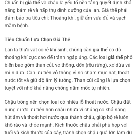
Chuẩn bị
giá thể
và chậu là yếu tố nền tảng quyết định khả
năng bám rễ và hấp thụ dinh dưỡng của lan. Giá thể phải
đảm bảo ba tiêu chí: Thoáng khí, giữ ẩm vừa đủ và sạch
mầm bệnh.
Tiêu Chuẩn Lựa Chọn Giá Thể
Lan là thực vật có rễ khí sinh, chúng cần
giá thể
có độ
thoáng khí cực cao để tránh ngập úng. Các loại
giá thể
phổ
biến bao gồm than củi, vỏ thông, dớn (rêu rừng), xơ dừa và
mùn dừa. Cần ưu tiên vỏ thông vì nó chậm mục nát, thoát
nước tốt và giữ độ ẩm lý tưởng. Than củi cũng là lựa chọn
tuyệt vời nhờ khả năng chống nấm mốc tự nhiên.
Chậu trồng nên chọn loại có nhiều lỗ thoát nước. Chậu đất
nung được ưu tiên hơn chậu nhựa vì chúng có khả năng
hút ẩm và thoát hơi nước qua thành chậu, giúp bộ rễ luôn
khô ráo và khỏe mạnh. Kích thước chậu phải phù hợp với
tuổi và kích thước của cây, tránh chọn chậu quá lớn làm dư