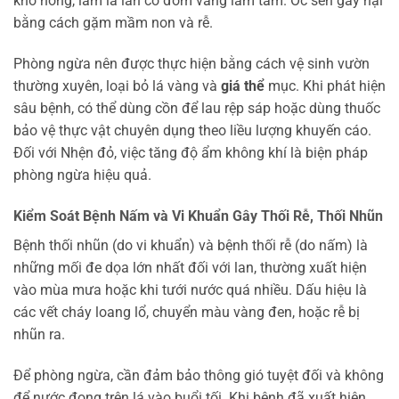
khô nóng, làm lá lan có đốm vàng lấm tấm. Ốc sên gây hại
bằng cách gặm mầm non và rễ.
Phòng ngừa nên được thực hiện bằng cách vệ sinh vườn
thường xuyên, loại bỏ lá vàng và
giá thể
mục. Khi phát hiện
sâu bệnh, có thể dùng cồn để lau rệp sáp hoặc dùng thuốc
bảo vệ thực vật chuyên dụng theo liều lượng khuyến cáo.
Đối với Nhện đỏ, việc tăng độ ẩm không khí là biện pháp
phòng ngừa hiệu quả.
Kiểm Soát Bệnh Nấm và Vi Khuẩn Gây Thối Rễ, Thối Nhũn
Bệnh thối nhũn (do vi khuẩn) và bệnh thối rễ (do nấm) là
những mối đe dọa lớn nhất đối với lan, thường xuất hiện
vào mùa mưa hoặc khi tưới nước quá nhiều. Dấu hiệu là
các vết cháy loang lổ, chuyển màu vàng đen, hoặc rễ bị
nhũn ra.
Để phòng ngừa, cần đảm bảo thông gió tuyệt đối và không
để nước đọng trên lá vào buổi tối. Khi bệnh đã xuất hiện,