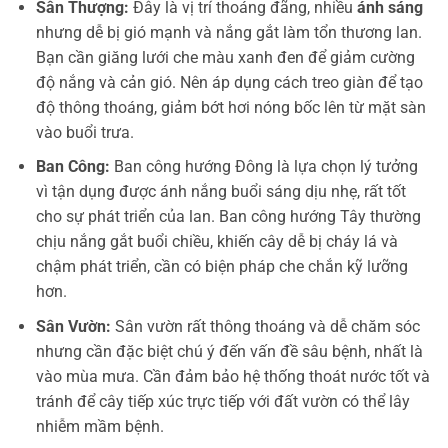
Sân Thượng:
Đây là vị trí thoáng đãng, nhiều
ánh sáng
nhưng dễ bị gió mạnh và nắng gắt làm tổn thương lan.
Bạn cần giăng lưới che màu xanh đen để giảm cường
độ nắng và cản gió. Nên áp dụng cách treo giàn để tạo
độ thông thoáng, giảm bớt hơi nóng bốc lên từ mặt sàn
vào buổi trưa.
Ban Công:
Ban công hướng Đông là lựa chọn lý tưởng
vì tận dụng được ánh nắng buổi sáng dịu nhẹ, rất tốt
cho sự phát triển của lan. Ban công hướng Tây thường
chịu nắng gắt buổi chiều, khiến cây dễ bị cháy lá và
chậm phát triển, cần có biện pháp che chắn kỹ lưỡng
hơn.
Sân Vườn:
Sân vườn rất thông thoáng và dễ chăm sóc
nhưng cần đặc biệt chú ý đến vấn đề sâu bệnh, nhất là
vào mùa mưa. Cần đảm bảo hệ thống thoát nước tốt và
tránh để cây tiếp xúc trực tiếp với đất vườn có thể lây
nhiễm mầm bệnh.