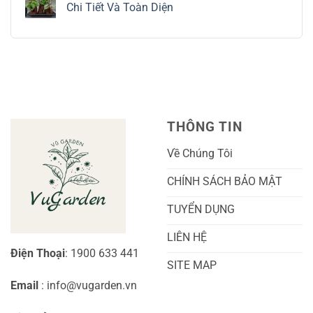
luận
Chi Tiết Và Toàn Diện
Trồng
Ngón
ở
Và
Tay
Cách
Không
Chăm
Ngọt
Trồng
có
Sóc
Sắc
Lan
bình
A-
Và
Cẩm
luận
Z
Sai
Cù
ở
Trái
Ra
Cách
Nhất
Hoa:
Trồng
Kỹ
Cây
Thuật
Khoai
Chăm
Lang
Sóc
Cảnh
Toàn
Thủy
THÔNG TIN
Diện
Sinh
Cho
Chi
Người
Tiết
Về Chúng Tôi
Mới
Và
Bắt
Toàn
Đầu
Diện
CHÍNH SÁCH BẢO MẬT
TUYỂN DỤNG
LIÊN HỆ
Điện Thoại
: 1900 633 441
SITE MAP
Email
: info@vugarden.vn