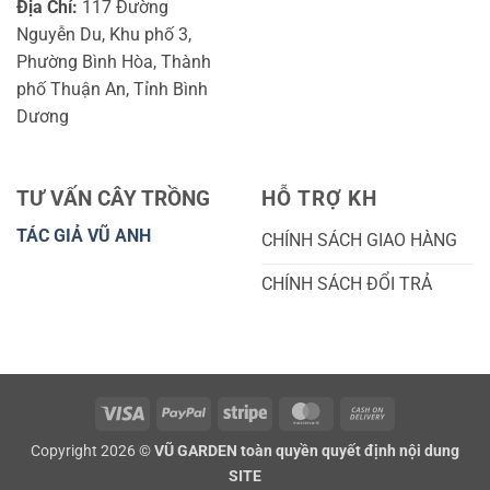
Địa Chỉ:
117 Đường
Nguyễn Du, Khu phố 3,
Phường Bình Hòa, Thành
phố Thuận An, Tỉnh Bình
Dương
TƯ VẤN CÂY TRỒNG
HỖ TRỢ KH
TÁC GIẢ VŨ ANH
CHÍNH SÁCH GIAO HÀNG
CHÍNH SÁCH ĐỔI TRẢ
Visa
PayPal
Stripe
MasterCard
Cash
On
Copyright 2026 ©
VŨ GARDEN toàn quyền quyết định nội dung
Delivery
SITE