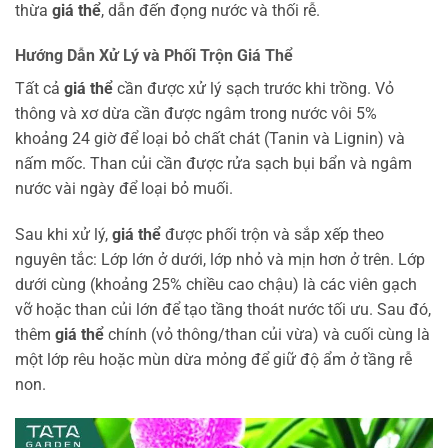
thừa
giá thể
, dẫn đến đọng nước và thối rễ.
Hướng Dẫn Xử Lý và Phối Trộn Giá Thể
Tất cả
giá thể
cần được xử lý sạch trước khi trồng. Vỏ
thông và xơ dừa cần được ngâm trong nước vôi 5%
khoảng 24 giờ để loại bỏ chất chát (Tanin và Lignin) và
nấm mốc. Than củi cần được rửa sạch bụi bẩn và ngâm
nước vài ngày để loại bỏ muối.
Sau khi xử lý,
giá thể
được phối trộn và sắp xếp theo
nguyên tắc: Lớp lớn ở dưới, lớp nhỏ và mịn hơn ở trên. Lớp
dưới cùng (khoảng 25% chiều cao chậu) là các viên gạch
vỡ hoặc than củi lớn để tạo tầng thoát nước tối ưu. Sau đó,
thêm
giá thể
chính (vỏ thông/than củi vừa) và cuối cùng là
một lớp rêu hoặc mùn dừa mỏng để giữ độ ẩm ở tầng rễ
non.