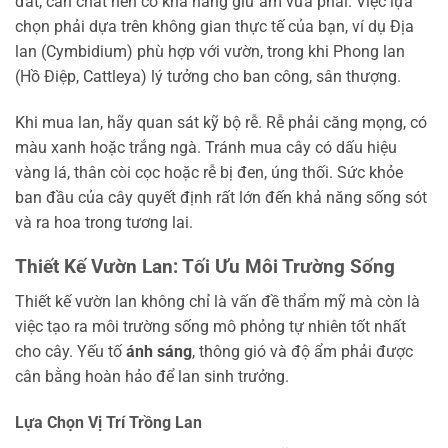
đất, cần chất nền có khả năng giữ ẩm vừa phải. Việc lựa
chọn phải dựa trên không gian thực tế của bạn, ví dụ Địa
lan (Cymbidium) phù hợp với vườn, trong khi Phong lan
(Hồ Điệp, Cattleya) lý tưởng cho ban công, sân thượng.
Khi mua lan, hãy quan sát kỹ bộ rễ. Rễ phải căng mọng, có
màu xanh hoặc trắng ngà. Tránh mua cây có dấu hiệu
vàng lá, thân còi cọc hoặc rễ bị đen, úng thối. Sức khỏe
ban đầu của cây quyết định rất lớn đến khả năng sống sót
và ra hoa trong tương lai.
Thiết Kế Vườn Lan: Tối Ưu Môi Trường Sống
Thiết kế vườn lan không chỉ là vấn đề thẩm mỹ mà còn là
việc tạo ra môi trường sống mô phỏng tự nhiên tốt nhất
cho cây. Yếu tố
ánh sáng
, thông gió và độ ẩm phải được
cân bằng hoàn hảo để lan sinh trưởng.
Lựa Chọn Vị Trí Trồng Lan