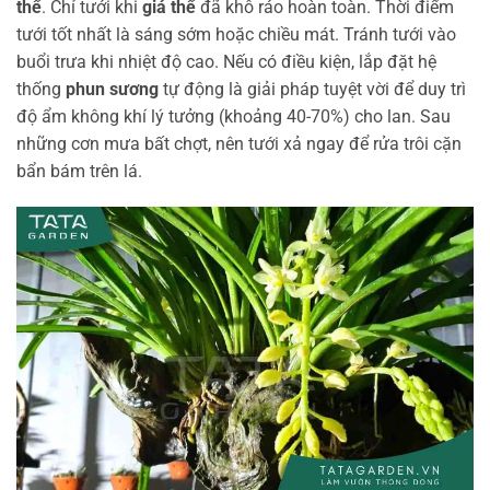
thể
. Chỉ tưới khi
giá thể
đã khô ráo hoàn toàn. Thời điểm
tưới tốt nhất là sáng sớm hoặc chiều mát. Tránh tưới vào
buổi trưa khi nhiệt độ cao. Nếu có điều kiện, lắp đặt hệ
thống
phun sương
tự động là giải pháp tuyệt vời để duy trì
độ ẩm không khí lý tưởng (khoảng 40-70%) cho lan. Sau
những cơn mưa bất chợt, nên tưới xả ngay để rửa trôi cặn
bẩn bám trên lá.