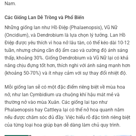
Nam.
Các Giống Lan Dễ Trồng và Phổ Biến
Những giống lan như Hồ Điệp (Phalaenopsis), Vũ Nữ
(Oncidium), và Dendrobium là lựa chọn lý tưởng. Lan Hồ
Điệp được yêu thích vì hoa nở lâu tàn, có thể kéo dài 10-12
tuần, nhưng chúng cần độ ẩm cao và cường độ ánh sáng
thấp, khoảng 30%. Giống Dendrobium và Vũ Nữ lại có khả
năng chịu đựng tốt hơn, thích nghi với ánh sáng mạnh hơn
(khoảng 50-70%) và ít nhạy cảm với sự thay đổi nhiệt độ.
Mỗi giống lan sẽ có một đặc điểm riêng biệt về mùa hoa
nở, như lan Cymbidium ưa chuộng khí hậu mát mẻ và
thường nở vào mùa Xuân. Các giống lai tạo như
Phalaenopsis hay Cattleya lại có thể nở hoa quanh năm
nếu được chăm sóc đủ đầy. Việc hiểu rõ đặc tính riêng biệt
của từng loại hoa giúp bạn dễ dàng làm chủ quy trình.