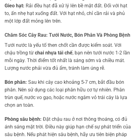
Gieo hạt:
Rải đều hạt đã xử lý lên bề mặt đất. Đối với hạt
to, ấn nhẹ hạt xuống đất. Với hạt nhỏ, chỉ cần rải và phủ
một lớp đất mỏng lên trên.
Chăm Sóc Cây Rau: Tưới Nước, Bón Phân Và Phòng Bệnh
Tưới nước là yếu tố then chốt cần được kiểm soát. Với
chậu trồng từ
chai nhựa tái chế
, bạn nên tưới nước 1-2 lần
mỗi ngày. Thời điểm tốt nhất là sáng sớm và chiều mát.
Lượng nước phải vừa đủ ẩm, tránh làm úng rễ.
Bón phân:
Sau khi cây cao khoảng 5-7 cm, bắt đầu bón
phân. Nên sử dụng các loại phân hữu cơ tự nhiên. Phân
trùn quế, nước vo gạo, hoặc nước ngâm vỏ trái cây là lựa
chọn an toàn.
Phòng sâu bệnh:
Đặt chậu rau ở nơi thông thoáng, có đủ
ánh sáng mặt trời. Điều này giúp hạn chế sự phát triển của
sâu bệnh. Nếu phát hiện sâu bệnh, hãy ưu tiên biện pháp