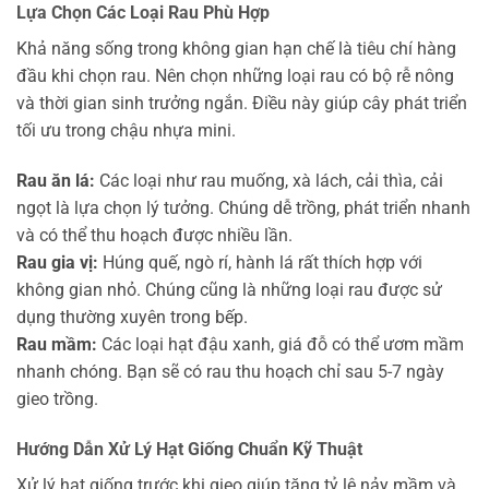
Lựa Chọn Các Loại Rau Phù Hợp
Khả năng sống trong không gian hạn chế là tiêu chí hàng
đầu khi chọn rau. Nên chọn những loại rau có bộ rễ nông
và thời gian sinh trưởng ngắn. Điều này giúp cây phát triển
tối ưu trong chậu nhựa mini.
Rau ăn lá:
Các loại như rau muống, xà lách, cải thìa, cải
ngọt là lựa chọn lý tưởng. Chúng dễ trồng, phát triển nhanh
và có thể thu hoạch được nhiều lần.
Rau gia vị:
Húng quế, ngò rí, hành lá rất thích hợp với
không gian nhỏ. Chúng cũng là những loại rau được sử
dụng thường xuyên trong bếp.
Rau mầm:
Các loại hạt đậu xanh, giá đỗ có thể ươm mầm
nhanh chóng. Bạn sẽ có rau thu hoạch chỉ sau 5-7 ngày
gieo trồng.
Hướng Dẫn Xử Lý Hạt Giống Chuẩn Kỹ Thuật
Xử lý hạt giống trước khi gieo giúp tăng tỷ lệ nảy mầm và