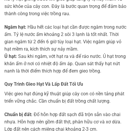
sức khỏe của cây con. Đây là bước quan trọng để đảm bảo
thành công trong việc trồng rau.
Ngâm hạt:
Hầu hết các loại hạt cần được ngâm trong nước
ấm. Tỷ lệ nước ấm khoảng 2 sôi 3 lạnh là tốt nhất. Thời
gian ngâm từ 2 đến 6 giờ tùy loại hạt. Việc ngâm giúp vỏ
hạt mềm ra, kích thích sự nảy mầm.
Ủ hạt:
Sau khi ngâm, vớt hạt ra và để ráo nước. Ủ hạt trong
khăn ẩm ở nơi có nhiệt độ ấm áp. Quan sát thấy hạt nứt
nanh là thời điểm thích hợp để đem gieo trồng.
Quy Trình Gieo Hạt Và Lấp Đất Tối Ưu
Việc gieo hạt đúng kỹ thuật giúp cây con có nền tảng phát
triển vững chắc. Cần chuẩn bị đất trồng chất lượng.
Chuẩn bị đất:
Đổ hỗn hợp đất sạch đã trộn sẵn vào chai
nhựa. Hỗn hợp nên gồm đất thịt, phân hữu cơ và xơ dừa.
Lớp đất nên cách miệng chai khoảng 2-3 cm.