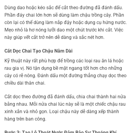
Dùng dao hoặc kéo sắc để cắt theo đường đã đánh dấu.
Phần đáy chai lớn hơn sẽ dùng làm chậu trồng cây. Phần
còn lại có thể dùng làm nắp đậy hoặc dụng cụ hứng nước.
Mẹo nhỏ là hơ nóng lưỡi dao một chút trước khi cắt. Việc
này giúp vết cắt trở nên dễ dàng và sắc nét hơn.
Cắt Dọc Chai Tạo Chậu Nằm Dài
Kỹ thuật này rất phù hợp để trồng các loại rau ăn lá hoặc
rau gia vị. Nó tận dụng bề mặt ngang tốt hơn cho những
cây có rễ nông. Đánh dấu một đường thẳng chạy dọc theo
chiều dài thân chai.
Cắt dọc theo đường đã đánh dấu, chia chai thành hai nửa
bằng nhau. Mỗi nửa chai lúc này sẽ là một chiếc chậu rau
xinh xắn và nhỏ gọn. Loại chậu này dễ dàng xếp thành
hàng trên ban công.
Bước 3: Tạo Lỗ Thoát Nước Đảm Bảo Sự Thoáng Khí