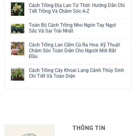
có
Cách Trồng Địa Lan Tứ Thời: Hướng Dẫn Chi
bình
luận
Tiết Trồng Và Chăm Sóc A-Z
ở
Cách
Không
Trồng
có
Toàn Bộ Cách Trồng Nho Ngón Tay Ngọt
Cây
bình
Đô
luận
Sắc Và Sai Trái Nhất
La
ở
Trắng:
Cách
Không
Kỹ
Trồng
có
Cách Trồng Lan Cẩm Cù Ra Hoa: Kỹ Thuật
Thuật
Địa
bình
Chăm
Lan
luận
Chăm Sóc Toàn Diện Cho Người Mới Bắt
Sóc
Tứ
ở
Đầu
Lá
Thời:
Toàn
Bạc
Hướng
Bộ
Không
Tinh
Dẫn
Cách
có
Tế
Chi
Trồng
Cách Trồng Cây Khoai Lang Cảnh Thủy Sinh
bình
Tiết
Nho
luận
Chi Tiết Và Toàn Diện
Trồng
Ngón
ở
Và
Tay
Cách
Không
Chăm
Ngọt
Trồng
có
Sóc
Sắc
Lan
bình
A-
Và
Cẩm
luận
Z
Sai
Cù
ở
Trái
Ra
Cách
Nhất
Hoa:
Trồng
Kỹ
Cây
Thuật
Khoai
Chăm
Lang
Sóc
Cảnh
Toàn
Thủy
THÔNG TIN
Diện
Sinh
Cho
Chi