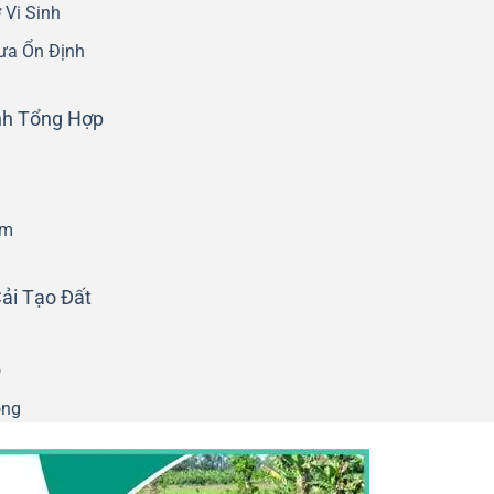
 Vi Sinh
ưa Ổn Định
nh Tổng Hợp
ểm
ải Tạo Đất
ó
ồng