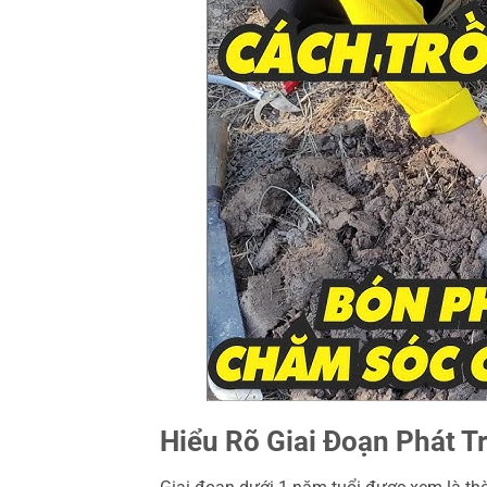
Hiểu Rõ Giai Đoạn Phát T