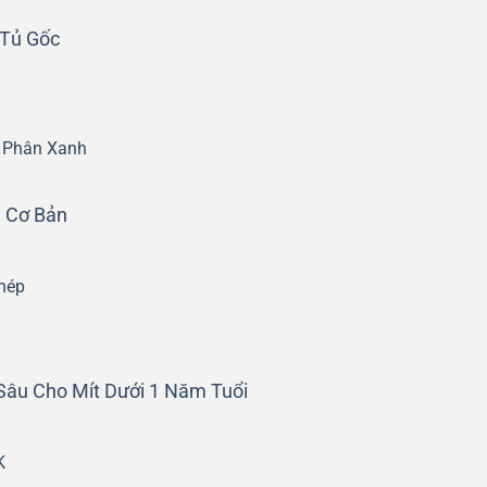
 Tủ Gốc
g Phân Xanh
n Cơ Bản
hép
Sâu Cho Mít Dưới 1 Năm Tuổi
K