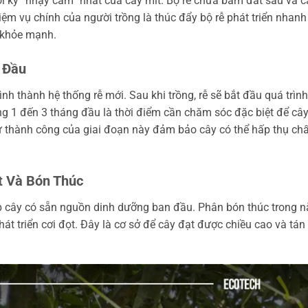
i kỳ “nhạy cảm” nhất của cây mít. Bộ rễ chưa bám đất sâu và c
iệm vụ chính của người trồng là thúc đẩy bộ rễ phát triển nhanh
 khỏe mạnh.
 Đầu
nh thành hệ thống rễ mới. Sau khi trồng, rễ sẽ bắt đầu quá trình
ng 1 đến 3 tháng đầu là thời điểm cần chăm sóc đặc biệt để câ
ự thành công của giai đoạn này đảm bảo cây có thể hấp thụ chấ
t Và Bón Thúc
iúp cây có sẵn nguồn dinh dưỡng ban đầu. Phân bón thúc trong 
phát triển cơi đọt. Đây là cơ sở để cây đạt được chiều cao và tán 