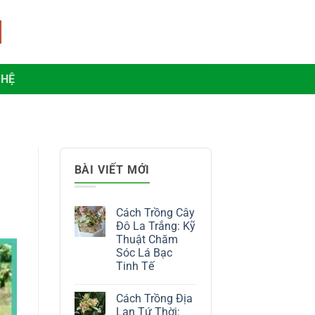
 HỆ
BÀI VIẾT MỚI
Cách Trồng Cây
Đô La Trắng: Kỹ
Thuật Chăm
Sóc Lá Bạc
Tinh Tế
Không
có
Cách Trồng Địa
bình
luận
Lan Tứ Thời: