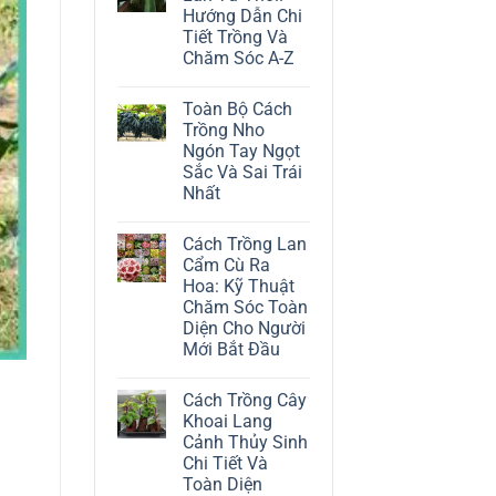
ở
Hướng Dẫn Chi
Cách
Trồng
Tiết Trồng Và
Cây
Chăm Sóc A-Z
Đô
La
Không
Trắng:
có
Kỹ
Toàn Bộ Cách
bình
Thuật
luận
Trồng Nho
Chăm
ở
Sóc
Ngón Tay Ngọt
Cách
Lá
Trồng
Sắc Và Sai Trái
Bạc
Địa
Tinh
Nhất
Lan
Tế
Tứ
Không
Thời:
có
Hướng
Cách Trồng Lan
bình
Dẫn
luận
Cẩm Cù Ra
Chi
ở
Tiết
Hoa: Kỹ Thuật
Toàn
Trồng
Bộ
Chăm Sóc Toàn
Và
Cách
Chăm
Diện Cho Người
Trồng
Sóc
Nho
Mới Bắt Đầu
A-
Ngón
Z
Không
Tay
có
Ngọt
Cách Trồng Cây
bình
Sắc
luận
Và
Khoai Lang
ở
Sai
Cảnh Thủy Sinh
Cách
Trái
Trồng
Nhất
Chi Tiết Và
Lan
Toàn Diện
Cẩm