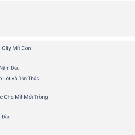
n Cây Mít Con
 Năm Đầu
n Lót Và Bón Thúc
c Cho Mít Mới Trồng
g Đầu