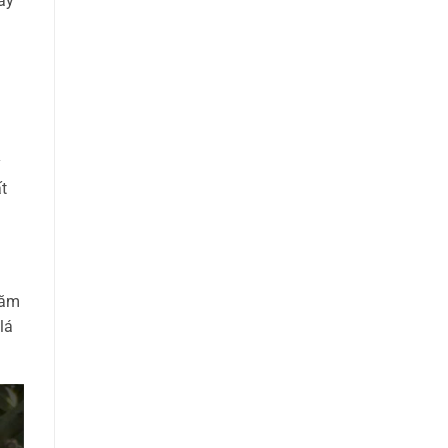
ây
y
t
năm
lá