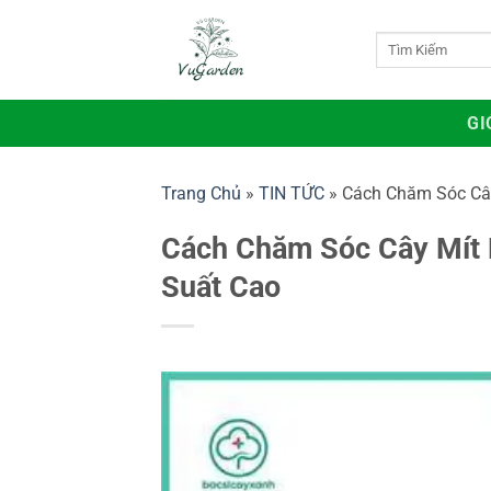
Bỏ
qua
Tìm
kiếm:
nội
dung
GI
Trang Chủ
»
TIN TỨC
»
Cách Chăm Sóc Cây
Cách Chăm Sóc Cây Mít 
Suất Cao