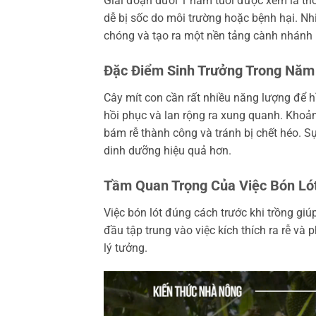
Giai đoạn dưới 1 năm tuổi được xem là thờ
dễ bị sốc do môi trường hoặc bệnh hại. Nh
chóng và tạo ra một nền tảng cành nhánh
Đặc Điểm Sinh Trưởng Trong Năm
Cây mít con cần rất nhiều năng lượng để hì
hồi phục và lan rộng ra xung quanh. Khoả
bám rễ thành công và tránh bị chết héo. S
dinh dưỡng hiệu quả hơn.
Tầm Quan Trọng Của Việc Bón Ló
Việc bón lót đúng cách trước khi trồng g
đầu tập trung vào việc kích thích ra rễ và 
lý tưởng.