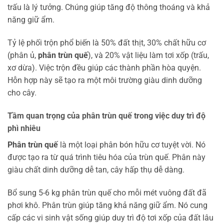
trấu là lý tưởng. Chúng giúp tăng độ thông thoáng và khả
năng giữ ẩm.
Tỷ lệ phối trộn phổ biến là 50% đất thịt, 30% chất hữu cơ
(phân ủ,
phân trùn quế
), và 20% vật liệu làm tơi xốp (trấu,
xơ dừa). Việc trộn đều giúp các thành phần hòa quyện.
Hỗn hợp này sẽ tạo ra một môi trường giàu dinh dưỡng
cho cây.
Tầm quan trọng của phân trùn quế trong việc duy trì độ
phì nhiêu
Phân trùn quế
là một loại phân bón hữu cơ tuyệt vời. Nó
được tạo ra từ quá trình tiêu hóa của trùn quế. Phân này
giàu chất dinh dưỡng dễ tan, cây hấp thụ dễ dàng.
Bổ sung 5-6 kg phân trùn quế cho mỗi mét vuông đất đã
phơi khô. Phân trùn giúp tăng khả năng giữ ẩm. Nó cung
cấp các vi sinh vật sống giúp duy trì độ tơi xốp của đất lâu