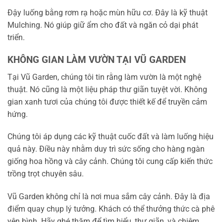
Đậy luống bằng rơm rạ hoặc mùn hữu cơ. Đây là kỹ thuật
Mulching. Nó giúp giữ ẩm cho đất và ngăn cỏ dại phát
triển.
KHÔNG GIAN LÀM VƯỜN TẠI VŨ GARDEN
Tại Vũ Garden, chúng tôi tin rằng làm vườn là một nghệ
thuật. Nó cũng là một liệu pháp thư giãn tuyệt vời. Không
gian xanh tươi của chúng tôi được thiết kế để truyền cảm
hứng.
Chúng tôi áp dụng các kỹ thuật cuốc đất và làm luống hiệu
quả này. Điều này nhằm duy trì sức sống cho hàng ngàn
giống hoa hồng và cây cảnh. Chúng tôi cung cấp kiến thức
trồng trọt chuyên sâu.
Vũ Garden không chỉ là nơi mua sắm cây cảnh. Đây là địa
điểm quay chụp lý tưởng. Khách có thể thưởng thức cà phê
yên bình. Hãy ghé thăm để tìm hiểu, thư giãn, và chiêm