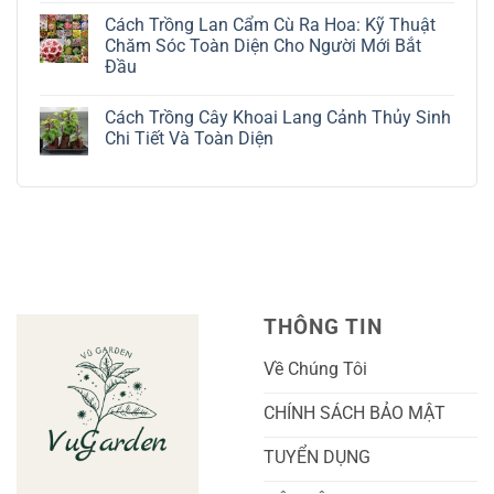
Kỹ
Trồng
có
Cách Trồng Lan Cẩm Cù Ra Hoa: Kỹ Thuật
Thuật
Địa
bình
Chăm
Lan
luận
Chăm Sóc Toàn Diện Cho Người Mới Bắt
Sóc
Tứ
ở
Đầu
Lá
Thời:
Toàn
Bạc
Hướng
Bộ
Không
Tinh
Dẫn
Cách
có
Tế
Chi
Trồng
Cách Trồng Cây Khoai Lang Cảnh Thủy Sinh
bình
Tiết
Nho
luận
Chi Tiết Và Toàn Diện
Trồng
Ngón
ở
Và
Tay
Cách
Không
Chăm
Ngọt
Trồng
có
Sóc
Sắc
Lan
bình
A-
Và
Cẩm
luận
Z
Sai
Cù
ở
Trái
Ra
Cách
Nhất
Hoa:
Trồng
Kỹ
Cây
Thuật
Khoai
Chăm
Lang
Sóc
Cảnh
Toàn
Thủy
THÔNG TIN
Diện
Sinh
Cho
Chi
Người
Tiết
Về Chúng Tôi
Mới
Và
Bắt
Toàn
Đầu
Diện
CHÍNH SÁCH BẢO MẬT
TUYỂN DỤNG