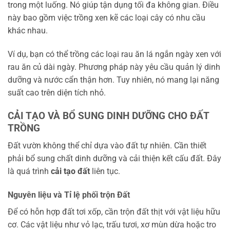
trong một luống. Nó giúp tận dụng tối đa không gian. Điều
này bao gồm việc trồng xen kẽ các loại cây có nhu cầu
khác nhau.
Ví dụ, bạn có thể trồng các loại rau ăn lá ngắn ngày xen với
rau ăn củ dài ngày. Phương pháp này yêu cầu quản lý dinh
dưỡng và nước cẩn thận hơn. Tuy nhiên, nó mang lại năng
suất cao trên diện tích nhỏ.
CẢI TẠO VÀ BỔ SUNG DINH DƯỠNG CHO ĐẤT
TRỒNG
Đất vườn không thể chỉ dựa vào đất tự nhiên. Cần thiết
phải bổ sung chất dinh dưỡng và cải thiện kết cấu đất. Đây
là quá trình
cải tạo đất
liên tục.
Nguyên liệu và Tỉ lệ phối trộn Đất
Để có hỗn hợp đất tơi xốp, cần trộn đất thịt với vật liệu hữu
cơ. Các vật liệu như vỏ lạc, trấu tươi, xơ mùn dừa hoặc tro