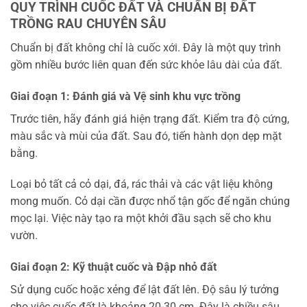
QUY TRÌNH CUỐC ĐẤT VÀ CHUẨN BỊ ĐẤT
TRỒNG RAU CHUYÊN SÂU
Chuẩn bị đất không chỉ là cuốc xới. Đây là một quy trình
gồm nhiều bước liên quan đến sức khỏe lâu dài của đất.
Giai đoạn 1: Đánh giá và Vệ sinh khu vực trồng
Trước tiên, hãy đánh giá hiện trạng đất. Kiểm tra độ cứng,
màu sắc và mùi của đất. Sau đó, tiến hành dọn dẹp mặt
bằng.
Loại bỏ tất cả cỏ dại, đá, rác thải và các vật liệu không
mong muốn. Cỏ dại cần được nhổ tận gốc để ngăn chúng
mọc lại. Việc này tạo ra một khởi đầu sạch sẽ cho khu
vườn.
Giai đoạn 2: Kỹ thuật cuốc và Đập nhỏ đất
Sử dụng cuốc hoặc xẻng để lật đất lên. Độ sâu lý tưởng
cho việc cuốc đất là khoảng 20-30 cm. Đây là chiều sâu