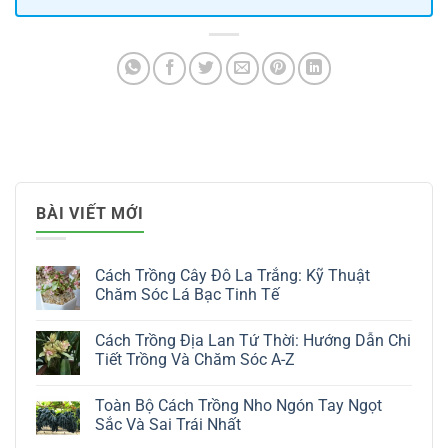
BÀI VIẾT MỚI
Cách Trồng Cây Đô La Trắng: Kỹ Thuật
Chăm Sóc Lá Bạc Tinh Tế
Không
có
Cách Trồng Địa Lan Tứ Thời: Hướng Dẫn Chi
bình
luận
Tiết Trồng Và Chăm Sóc A-Z
ở
Cách
Không
Trồng
có
Toàn Bộ Cách Trồng Nho Ngón Tay Ngọt
Cây
bình
Đô
luận
Sắc Và Sai Trái Nhất
La
ở
Trắng:
Cách
Không