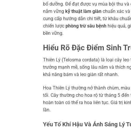
bổ dưỡng. Để đạt được vụ mùa bội thu và c
nắm vững
kỹ thuật làm giàn
chuẩn xác và 
cung cấp hướng dẫn chi tiết, từ khâu chuẩ
chiến lược
phòng trừ sâu bệnh
hiệu quả, g
bền vững.
Hiểu Rõ Đặc Điểm Sinh T
Thiên Lý (Telosma cordata) là loại cây le
trưởng mạnh mẽ, sống lâu năm và thích ngh
khả năng bám và leo giàn rất nhanh.
Hoa Thiên Lý thường nở thành chùm, màu và
tối. Cây thường cho hoa rộ từ tháng 5 đế
hoàn toàn có thể ra hoa liên tục. Giá trị k
lần.
Yếu Tố Khí Hậu Và Ánh Sáng Lý 