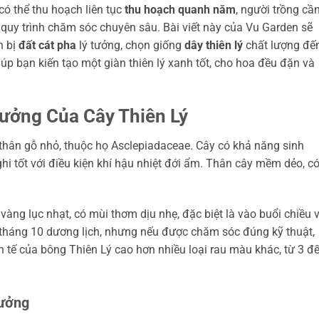
ó thể thu hoạch liên tục
thu hoạch quanh năm
, người trồng cầ
quy trình chăm sóc chuyên sâu. Bài viết này của Vu Garden sẽ
n bị
đất cát pha
lý tưởng, chọn giống
dây thiên lý
chất lượng đế
iúp bạn kiến tạo một giàn thiên lý xanh tốt, cho hoa đều đặn và
rưởng Của Cây Thiên Lý
o thân gỗ nhỏ, thuộc họ Asclepiadaceae. Cây có khả năng sinh
i tốt với điều kiện khí hậu nhiệt đới ẩm. Thân cây mềm dẻo, c
ng lục nhạt, có mùi thơm dịu nhẹ, đặc biệt là vào buổi chiều 
n tháng 10 dương lịch, nhưng nếu được chăm sóc đúng kỹ thuật,
inh tế của bông Thiên Lý cao hơn nhiều loại rau màu khác, từ 3 đ
Tưởng