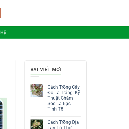
 HỆ
BÀI VIẾT MỚI
Cách Trồng Cây
Đô La Trắng: Kỹ
Thuật Chăm
Sóc Lá Bạc
Tinh Tế
Không
có
Cách Trồng Địa
bình
luận
Lan Tứ Thời: