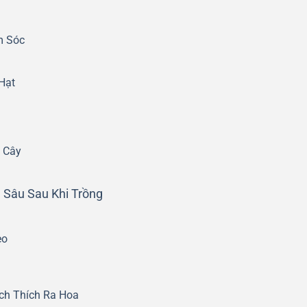
m Sóc
Hạt
 Cây
 Sâu Sau Khi Trồng
eo
ch Thích Ra Hoa