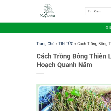
Bỏ
qua
Tìm
kiếm:
nội
dung
GI
Trang Chủ
»
TIN TỨC
»
Cách Trồng Bông T
Cách Trồng Bông Thiên L
Hoạch Quanh Năm