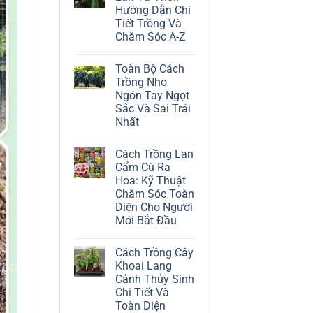
ở
Hướng Dẫn Chi
Cách
Trồng
Tiết Trồng Và
Cây
Chăm Sóc A-Z
Đô
La
Không
Trắng:
có
Kỹ
Toàn Bộ Cách
bình
Thuật
luận
Trồng Nho
Chăm
ở
Sóc
Ngón Tay Ngọt
Cách
Lá
Trồng
Sắc Và Sai Trái
Bạc
Địa
Tinh
Nhất
Lan
Tế
Tứ
Không
Thời:
có
Hướng
Cách Trồng Lan
bình
Dẫn
luận
Cẩm Cù Ra
Chi
ở
Tiết
Hoa: Kỹ Thuật
Toàn
Trồng
Bộ
Chăm Sóc Toàn
Và
Cách
Chăm
Diện Cho Người
Trồng
Sóc
Nho
Mới Bắt Đầu
A-
Ngón
Z
Không
Tay
có
Ngọt
Cách Trồng Cây
bình
Sắc
luận
Và
Khoai Lang
ở
Sai
Cảnh Thủy Sinh
Cách
Trái
Trồng
Nhất
Chi Tiết Và
Lan
Toàn Diện
Cẩm