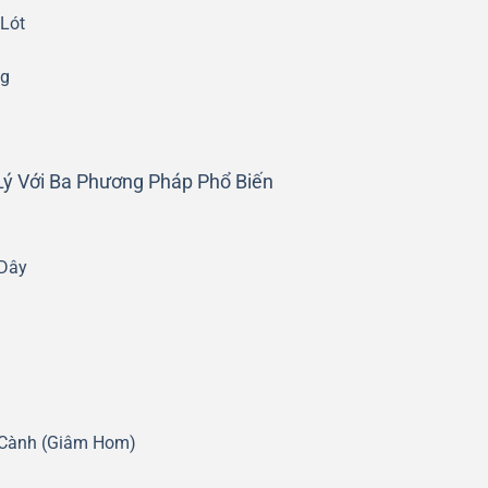
 Lót
ng
Lý Với Ba Phương Pháp Phổ Biến
 Dây
 Cành (Giâm Hom)