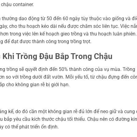
 chậu container.
ch thường dao động từ 50 đến 60 ngày tùy thuộc vào giống và đi
gày, cho thu hoạch kéo dài nếu được chăm sóc liên tục. Việc n
hơn trong việc lên kế hoạch gieo trồng và thu hoạch luân phiên
ng để đạt được thành công trong trồng trọt.
c Khi Trồng Đậu Bắp Trong Chậu
ường trồng sẽ quyết định đến 50% thành công của vụ mùa. Trồng
ơn so với trồng dưới đất vườn. Mỗi yếu tố, từ chậu đựng đến cô
p cho không gian rễ bị giới hạn.
đáng kể, do đó cần một không gian rễ đủ lớn để neo giữ và cung
ậu bắp yêu cầu kích thước chậu tối thiểu. Chậu nên có đường kí
 có thể phát triển ổn định.