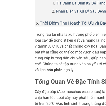
Tỉa Cành Lá Định Kỳ Để Tăng
Nhận Diện và Xử Lý Sâu Bện
Thời Điểm Thu Hoạch Tối Ưu và Bả
Trồng rau tại nhà là xu hướng phổ biến hiệ
loại cây dễ trồng, ít kén đất và mang lại n
vitamin A, C, K và chất chống oxy hóa. B
bất kỳ ai cũng có thể có một vườn đậu bắp 
cung cấp hướng dẫn chuyên sâu, giúp bạn
chế. Chúng ta sẽ tập trung vào ba yếu tố cố
và lịch
bón phân
hợp lý.
Tổng Quan Về Đặc Tính S
Cây đậu bắp (Abelmoschus esculentus) là 
chịu hạn tốt. Loài cây này phát triển mạnh
trì trên 20°C. Đặc tính sinh trưởng thẳng