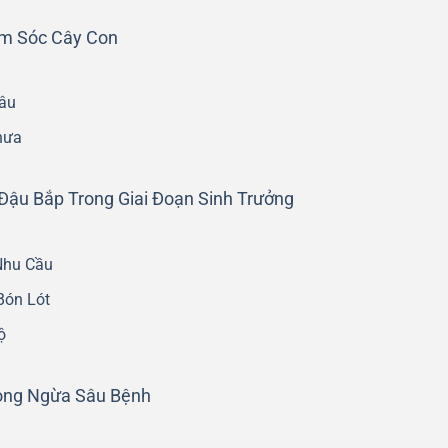
ăm Sóc Cây Con
âu
hưa
ậu Bắp Trong Giai Đoạn Sinh Trưởng
Nhu Cầu
Bón Lót
ộ
hòng Ngừa Sâu Bệnh