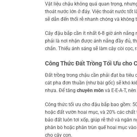
Vật liệu chậu không quá quan trọng, như
thoát nước lớn ở đáy. Việc thoát nước tốt 
sẽ dẫn đến thối rễ nhanh chóng và không t
Cây đậu bắp cần ít nhất 6-8 giờ ánh nắng mặ
phải là nơi nhận được ánh nắng đầy đủ, 
chắn. Thiếu ánh sáng sẽ làm cây còi cọc, r
Công Thức Đất Trồng Tối Ưu cho 
Đất trồng trong chậu cần phải đạt ba tiêu
cát pha đơn thuần (như bài gốc) sẽ khó ki
nhựa. Để tăng
chuyên môn
và E-E-A-T, nên
Công thức tối ưu cho đậu bắp bao gồm: 
hoặc đất vườn hoai mục, và 20% các chất t
bảo đất luôn tơi xốp, giúp rễ thở và ngăn
phân bò hoặc phân trùn quế hoai mục vào
cho cây con.