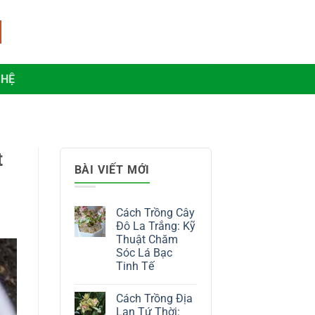
 HỆ
t
BÀI VIẾT MỚI
Cách Trồng Cây
Đô La Trắng: Kỹ
Thuật Chăm
Sóc Lá Bạc
Tinh Tế
Không
có
Cách Trồng Địa
bình
luận
Lan Tứ Thời: