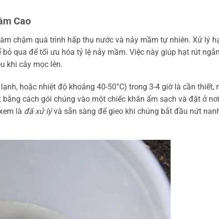
Mầm Cao
 làm chậm quá trình hấp thụ nước và nảy mầm tự nhiên. Xử lý h
 bỏ qua để tối ưu hóa tỷ lệ nảy mầm. Việc này giúp hạt rút ngắ
 khi cây mọc lên.
lạnh, hoặc nhiệt độ khoảng 40-50°C) trong 3-4 giờ là cần thiết,
hạt bằng cách gói chúng vào một chiếc khăn ẩm sạch và đặt ở nơ
 xem là
đã xử lý
và sẵn sàng để gieo khi chúng bắt đầu nứt nanh