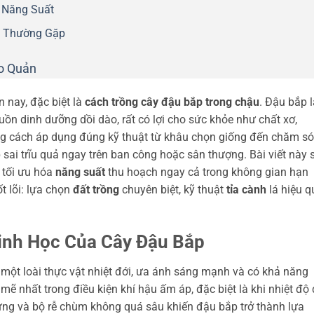
 Năng Suất
h Thường Gặp
o Quản
n nay, đặc biệt là
cách trồng cây đậu bắp trong chậu
. Đậu bắp l
guồn dinh dưỡng dồi dào, rất có lợi cho sức khỏe như chất xơ,
ằng cách áp dụng đúng kỹ thuật từ khâu chọn giống đến chăm só
sai trĩu quả ngay trên ban công hoặc sân thượng. Bài viết này 
 tối ưu hóa
năng suất
thu hoạch ngay cả trong không gian hạn
t lõi: lựa chọn
đất trồng
chuyên biệt, kỹ thuật
tỉa cành
lá hiệu q
inh Học Của Cây Đậu Bắp
một loài thực vật nhiệt đới, ưa ánh sáng mạnh và có khả năng
 mẽ nhất trong điều kiện khí hậu ấm áp, đặc biệt là khi nhiệt độ
 đứng và bộ rễ chùm không quá sâu khiến đậu bắp trở thành lựa