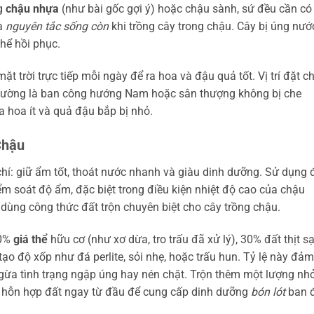
ng
chậu nhựa
(như bài gốc gợi ý) hoặc chậu sành, sứ đều cần có 
là
nguyên tắc sống còn
khi trồng cây trong chậu. Cây bị úng nướ
hể hồi phục.
t trời trực tiếp mỗi ngày để ra hoa và đậu quả tốt. Vị trí đặt c
thường là ban công hướng Nam hoặc sân thượng không bị che
a hoa ít và quả đậu bắp bị nhỏ.
Chậu
 chí: giữ ẩm tốt, thoát nước nhanh và giàu dinh dưỡng. Sử dụng 
ểm soát độ ẩm, đặc biệt trong điều kiện nhiệt độ cao của chậu
 dùng công thức đất trộn chuyên biệt cho cây trồng chậu.
50%
giá thể
hữu cơ (như xơ dừa, tro trấu đã xử lý), 30% đất thịt s
ạo độ xốp như đá perlite, sỏi nhẹ, hoặc trấu hun. Tỷ lệ này đảm
 ngừa tình trạng ngập úng hay nén chặt. Trộn thêm một lượng nh
 hỗn hợp đất ngay từ đầu để cung cấp dinh dưỡng
bón lót
ban 