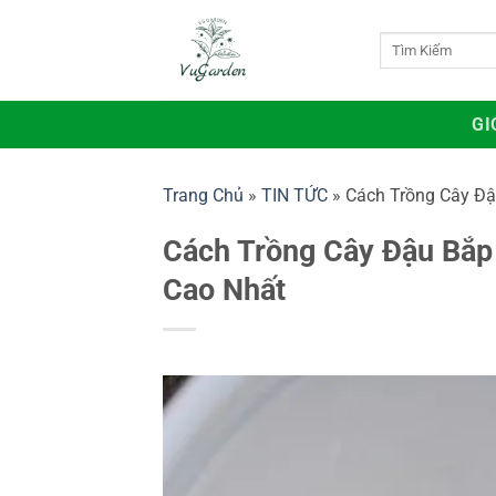
Bỏ
qua
Tìm
kiếm:
nội
dung
GI
Trang Chủ
»
TIN TỨC
»
Cách Trồng Cây Đậ
Cách Trồng Cây Đậu Bắp
Cao Nhất