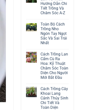
ở
Hướng Dẫn Chi
Cách
Trồng
Tiết Trồng Và
Cây
Chăm Sóc A-Z
Đô
La
Không
Trắng:
có
Kỹ
Toàn Bộ Cách
bình
Thuật
luận
Trồng Nho
Chăm
ở
Sóc
Ngón Tay Ngọt
Cách
Lá
Trồng
Sắc Và Sai Trái
Bạc
Địa
Tinh
Nhất
Lan
Tế
Tứ
Không
Thời:
có
Hướng
Cách Trồng Lan
bình
Dẫn
luận
Cẩm Cù Ra
Chi
ở
Tiết
Hoa: Kỹ Thuật
Toàn
Trồng
Bộ
Chăm Sóc Toàn
Và
Cách
Chăm
Diện Cho Người
Trồng
Sóc
Nho
Mới Bắt Đầu
A-
Ngón
Z
Không
Tay
có
Ngọt
Cách Trồng Cây
bình
Sắc
luận
Và
Khoai Lang
ở
Sai
Cảnh Thủy Sinh
Cách
Trái
Trồng
Nhất
Chi Tiết Và
Lan
Toàn Diện
Cẩm