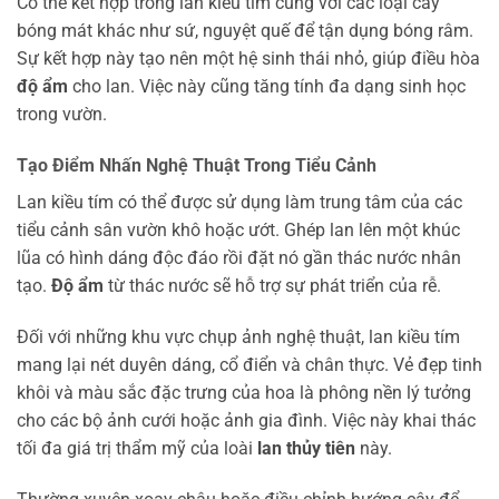
Có thể kết hợp trồng lan kiều tím cùng với các loại cây
bóng mát khác như sứ, nguyệt quế để tận dụng bóng râm.
Sự kết hợp này tạo nên một hệ sinh thái nhỏ, giúp điều hòa
độ ẩm
cho lan. Việc này cũng tăng tính đa dạng sinh học
trong vườn.
Tạo Điểm Nhấn Nghệ Thuật Trong Tiểu Cảnh
Lan kiều tím có thể được sử dụng làm trung tâm của các
tiểu cảnh sân vườn khô hoặc ướt. Ghép lan lên một khúc
lũa có hình dáng độc đáo rồi đặt nó gần thác nước nhân
tạo.
Độ ẩm
từ thác nước sẽ hỗ trợ sự phát triển của rễ.
Đối với những khu vực chụp ảnh nghệ thuật, lan kiều tím
mang lại nét duyên dáng, cổ điển và chân thực. Vẻ đẹp tinh
khôi và màu sắc đặc trưng của hoa là phông nền lý tưởng
cho các bộ ảnh cưới hoặc ảnh gia đình. Việc này khai thác
tối đa giá trị thẩm mỹ của loài
lan thủy tiên
này.