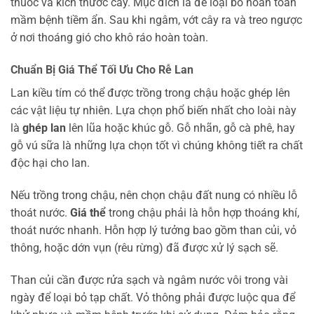
thuốc và kích thước cây. Mục đích là để loại bỏ hoàn toàn
mầm bệnh tiềm ẩn. Sau khi ngâm, vớt cây ra và treo ngược
ở nơi thoáng gió cho khô ráo hoàn toàn.
Chuẩn Bị Giá Thể Tối Ưu Cho Rễ Lan
Lan kiều tím có thể được trồng trong chậu hoặc ghép lên
các vật liệu tự nhiên. Lựa chọn phổ biến nhất cho loài này
là
ghép lan
lên lũa hoặc khúc gỗ. Gỗ nhãn, gỗ cà phê, hay
gỗ vú sữa là những lựa chọn tốt vì chúng không tiết ra chất
độc hại cho lan.
Nếu trồng trong chậu, nên chọn chậu đất nung có nhiều lỗ
thoát nước.
Giá thể
trong chậu phải là hỗn hợp thoáng khí,
thoát nước nhanh. Hỗn hợp lý tưởng bao gồm than củi, vỏ
thông, hoặc dớn vụn (rêu rừng) đã được xử lý sạch sẽ.
Than củi cần được rửa sạch và ngâm nước vôi trong vài
ngày để loại bỏ tạp chất. Vỏ thông phải được luộc qua để