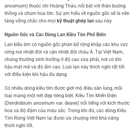
anosmum) thuộc chi Hoàng Thảo, nổi bật với thân buông
thõng và chùm hoa lớn. Sự am hiểu về nguồn gốc sẽ là nền
tảng vững chắc cho mọi
kỹ thuật ghép lan
sau này.
Nguồn Gốc và Các Dòng Lan Kiều Tím Phổ Biến
Lan kiều tím có nguồn gốc phân bố rộng khắp các khu vực
rừng núi nhiệt đới và cận nhiệt đới châu Á. Tại Việt Nam,
chúng thường sinh trưởng ở độ cao vừa phải, nơi có khí
hậu mát mẻ và độ ẩm cao. Loài lan này thích nghi rất tốt
với điều kiện khí hậu đa dạng.
Có nhiều dòng kiều tím được giới mộ điệu săn lùng, mỗi
loại mang một nét đẹp riêng biệt. Kiều Tím Miến Điện
(Dendrobium anosmum var. dearei) nổi tiếng với kích thước
hoa và độ đậm của màu sắc. Trong khi đó, các dòng Kiều
Tím Rừng Việt Nam lại được ưa chuộng nhờ khả năng
thích nghi tốt.