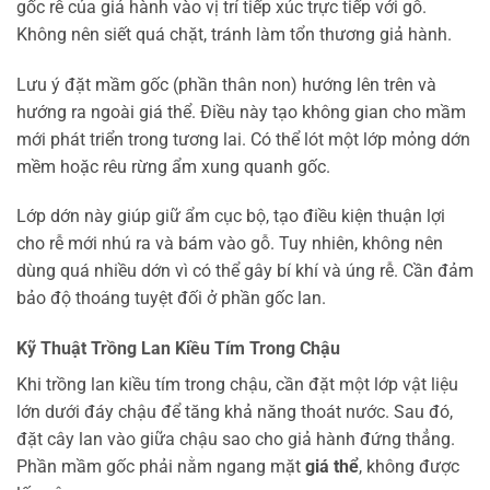
gốc rễ của giả hành vào vị trí tiếp xúc trực tiếp với gỗ.
Không nên siết quá chặt, tránh làm tổn thương giả hành.
Lưu ý đặt mầm gốc (phần thân non) hướng lên trên và
hướng ra ngoài giá thể. Điều này tạo không gian cho mầm
mới phát triển trong tương lai. Có thể lót một lớp mỏng dớn
mềm hoặc rêu rừng ẩm xung quanh gốc.
Lớp dớn này giúp giữ ẩm cục bộ, tạo điều kiện thuận lợi
cho rễ mới nhú ra và bám vào gỗ. Tuy nhiên, không nên
dùng quá nhiều dớn vì có thể gây bí khí và úng rễ. Cần đảm
bảo độ thoáng tuyệt đối ở phần gốc lan.
Kỹ Thuật Trồng Lan Kiều Tím Trong Chậu
Khi trồng lan kiều tím trong chậu, cần đặt một lớp vật liệu
lớn dưới đáy chậu để tăng khả năng thoát nước. Sau đó,
đặt cây lan vào giữa chậu sao cho giả hành đứng thẳng.
Phần mầm gốc phải nằm ngang mặt
giá thể
, không được