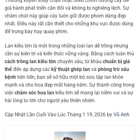
Thường xuyên xoay chậu hoặc điều chỉnh hướng cây để
giả hành phát triển cân đối và không bị nghiêng lệch. Sự
chăm chút này giúp cây luôn giữ được phom dáng đẹp
nhất. Điều này rất cần thiết cho những khu vực được dùng
để trưng bày hay quay phim.
Lan kiều tím là một trong những loài lan dễ trồng nhưng
cần sự kiên trì và kiến thức vững vàng. Bằng cách tuân thủ
cách trồng lan kiều tím
chuyên sâu, từ khâu
chuẩn bị giá
thể
đến áp dụng các
kỹ thuật ghép lan
và
phòng trừ sâu
bệnh
tiên tiến, bạn sẽ sở hữu một bộ sưu tập lan khỏe
mạnh và cho hoa đẹp mắt hàng năm. Sự thành công trong
việc
chăm sóc hoa lan
kiều tím sẽ mang lại niềm vui và sự
hài lòng to lớn cho người yêu thiên nhiên.
Cập Nhật Lần Cuối Vào Lúc Tháng 1 19, 2026 by
Vũ Anh