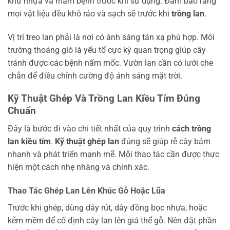
khử nhựa và mầm bệnh trước khi sử dụng. Đảm bảo rằng
mọi vật liệu đều khô ráo và sạch sẽ trước khi
trồng lan
.
Vị trí treo lan phải là nơi có ánh sáng tán xạ phù hợp. Môi
trường thoáng gió là yếu tố cực kỳ quan trọng giúp cây
tránh được các bệnh nấm mốc. Vườn lan cần có lưới che
chắn để điều chỉnh cường độ ánh sáng mặt trời.
Kỹ Thuật Ghép Và Trồng Lan Kiều Tím Đúng
Chuẩn
Đây là bước đi vào chi tiết nhất của quy trình
cách trồng
lan kiều tím
.
Kỹ thuật ghép lan
đúng sẽ giúp rễ cây bám
nhanh và phát triển mạnh mẽ. Mỗi thao tác cần được thực
hiện một cách nhẹ nhàng và chính xác.
Thao Tác Ghép Lan Lên Khúc Gỗ Hoặc Lũa
Trước khi ghép, dùng dây rút, dây đồng bọc nhựa, hoặc
kẽm mềm để cố định cây lan lên giá thể gỗ. Nên đặt phần