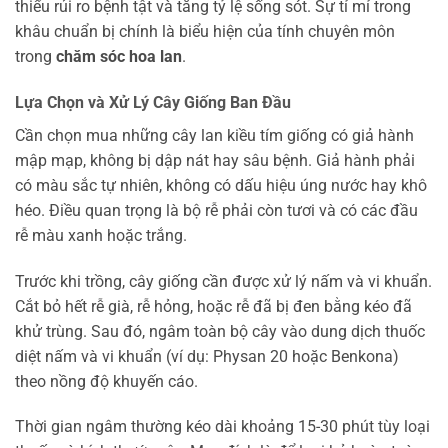
thiểu rủi ro bệnh tật và tăng tỷ lệ sống sót. Sự tỉ mỉ trong
khâu chuẩn bị chính là biểu hiện của tính chuyên môn
trong
chăm sóc hoa lan
.
Lựa Chọn và Xử Lý Cây Giống Ban Đầu
Cần chọn mua những cây lan kiều tím giống có giả hành
mập mạp, không bị dập nát hay sâu bệnh. Giả hành phải
có màu sắc tự nhiên, không có dấu hiệu úng nước hay khô
héo. Điều quan trọng là bộ rễ phải còn tươi và có các đầu
rễ màu xanh hoặc trắng.
Trước khi trồng, cây giống cần được xử lý nấm và vi khuẩn.
Cắt bỏ hết rễ già, rễ hỏng, hoặc rễ đã bị đen bằng kéo đã
khử trùng. Sau đó, ngâm toàn bộ cây vào dung dịch thuốc
diệt nấm và vi khuẩn (ví dụ: Physan 20 hoặc Benkona)
theo nồng độ khuyến cáo.
Thời gian ngâm thường kéo dài khoảng 15-30 phút tùy loại