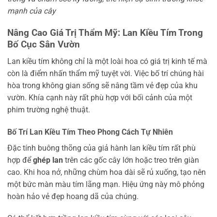
mạnh của cây
Nâng Cao Giá Trị Thẩm Mỹ: Lan Kiều Tím Trong
Bố Cục Sân Vườn
Lan kiều tím không chỉ là một loài hoa có giá trị kinh tế mà
còn là điểm nhấn thẩm mỹ tuyệt vời. Việc bố trí chúng hài
hòa trong không gian sống sẽ nâng tầm vẻ đẹp của khu
vườn. Khía cạnh này rất phù hợp với bối cảnh của một
phim trường nghệ thuật.
Bố Trí Lan Kiều Tím Theo Phong Cách Tự Nhiên
Đặc tính buông thõng của giả hành lan kiều tím rất phù
hợp để
ghép lan
trên các gốc cây lớn hoặc treo trên giàn
cao. Khi hoa nở, những chùm hoa dài sẽ rủ xuống, tạo nên
một bức màn màu tím lãng mạn. Hiệu ứng này mô phỏng
hoàn hảo vẻ đẹp hoang dã của chúng.