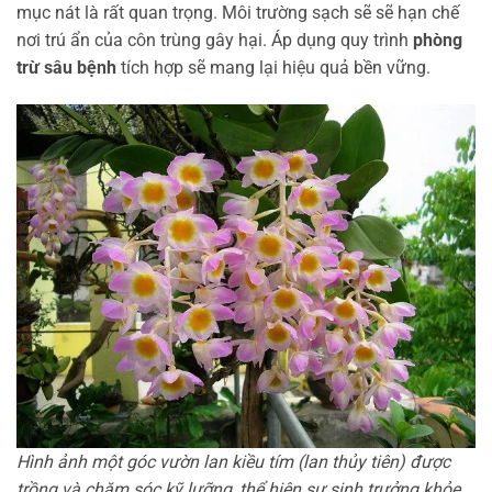
mục nát là rất quan trọng. Môi trường sạch sẽ sẽ hạn chế
nơi trú ẩn của côn trùng gây hại. Áp dụng quy trình
phòng
trừ sâu bệnh
tích hợp sẽ mang lại hiệu quả bền vững.
Hình ảnh một góc vườn lan kiều tím (lan thủy tiên) được
trồng và chăm sóc kỹ lưỡng, thể hiện sự sinh trưởng khỏe