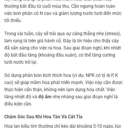
thường bắt đầu từ cuối mùa thu. Cần ngưng hoàn toàn
việc bón phân có N cao và giảm lượng nước tưới đến mức
tối thiểu.
Trong vài tuần, cây sẽ trải qua sự căng thẳng nhẹ (stress),
làm rụng lá trên giả hành cũ. Đây là tín hiệu cho thấy cây
đã sẵn sàng cho việc ra hoa. Sau giai đoạn nghỉ, khi nhiệt
độ bắt đầu tăng (khoảng đầu xuân), có thể tăng cường
tưới nước trở lại.
Sử dụng phân bón kích thích hoa (ví dụ: NPK có tỷ lệ P, K
cao) sẽ giúp mầm hoa phát triển mạnh. Việc này cần được
thực hiện cẩn thận, không nên lạm dụng hóa chất. Việc
tăng nhiệt độ và
độ ẩm
nhẹ nhàng sau giai đoạn nghỉ là
điều kiện cần.
Chăm Sóc Sau Khi Hoa Tàn Và Cắt Tỉa
Hoa lan kiều tím thường chỉ kéo dài khoảng 5-10 ngày, tùy