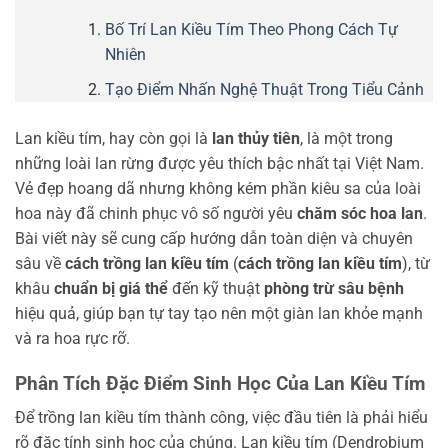
Bố Trí Lan Kiều Tím Theo Phong Cách Tự
Nhiên
Tạo Điểm Nhấn Nghệ Thuật Trong Tiểu Cảnh
Lan kiều tím, hay còn gọi là
lan thủy tiên
, là một trong
những loài lan rừng được yêu thích bậc nhất tại Việt Nam.
Vẻ đẹp hoang dã nhưng không kém phần kiêu sa của loài
hoa này đã chinh phục vô số người yêu
chăm sóc hoa lan
.
Bài viết này sẽ cung cấp hướng dẫn toàn diện và chuyên
sâu về
cách trồng lan kiều tím
(
cách trồng lan kiều tím
), từ
khâu
chuẩn bị giá thể
đến kỹ thuật
phòng trừ sâu bệnh
hiệu quả, giúp bạn tự tay tạo nên một giàn lan khỏe mạnh
và ra hoa rực rỡ.
Phân Tích Đặc Điểm Sinh Học Của Lan Kiều Tím
Để trồng lan kiều tím thành công, việc đầu tiên là phải hiểu
rõ đặc tính sinh học của chúng. Lan kiều tím (Dendrobium