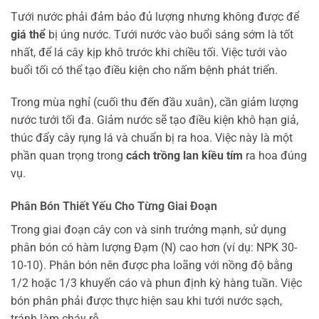
Tưới nước phải đảm bảo đủ lượng nhưng không được để
giá thể
bị úng nước. Tưới nước vào buổi sáng sớm là tốt
nhất, để lá cây kịp khô trước khi chiều tối. Việc tưới vào
buổi tối có thể tạo điều kiện cho nấm bệnh phát triển.
Trong mùa nghỉ (cuối thu đến đầu xuân), cần giảm lượng
nước tưới tối đa. Giảm nước sẽ tạo điều kiện khô hạn giả,
thúc đẩy cây rụng lá và chuẩn bị ra hoa. Việc này là một
phần quan trọng trong
cách trồng lan kiều tím
ra hoa đúng
vụ.
Phân Bón Thiết Yếu Cho Từng Giai Đoạn
Trong giai đoạn cây con và sinh trưởng mạnh, sử dụng
phân bón có hàm lượng Đạm (N) cao hơn (ví dụ: NPK 30-
10-10). Phân bón nên được pha loãng với nồng độ bằng
1/2 hoặc 1/3 khuyến cáo và phun định kỳ hàng tuần. Việc
bón phân phải được thực hiện sau khi tưới nước sạch,
tránh làm cháy rễ.