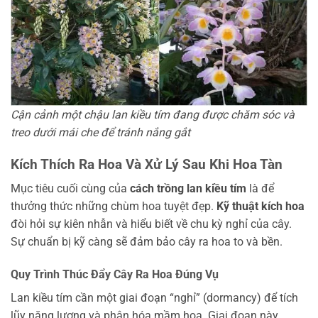
Cận cảnh một chậu lan kiều tím đang được chăm sóc và
treo dưới mái che để tránh nắng gắt
Kích Thích Ra Hoa Và Xử Lý Sau Khi Hoa Tàn
Mục tiêu cuối cùng của
cách trồng lan kiều tím
là để
thưởng thức những chùm hoa tuyệt đẹp.
Kỹ thuật kích hoa
đòi hỏi sự kiên nhẫn và hiểu biết về chu kỳ nghỉ của cây.
Sự chuẩn bị kỹ càng sẽ đảm bảo cây ra hoa to và bền.
Quy Trình Thúc Đẩy Cây Ra Hoa Đúng Vụ
Lan kiều tím cần một giai đoạn “nghỉ” (dormancy) để tích
lũy năng lượng và phân hóa mầm hoa. Giai đoạn này