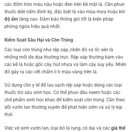
các đốm tròn màu nâu hoặc đen trên bề mặt lá. Cần phun
thuốc diệt nấm định kỳ, đặc biệt là vào mùa mưa hoặc khi
độ ẩm
tăng cao. Đảm bảo thông gió tốt là biện pháp
phòng ngừa hiệu quả nhất.
Kiểm Soát Sâu Hại và Côn Trùng
Các loại côn trùng như rệp sáp, nhện đỏ và ốc sên là
những mối đe dọa thường trực. Rệp sáp thường bám vào
các kẽ lá hoặc gốc cây, hút nhựa và làm cây suy yếu. Nhện
đỏ gây ra các vết chấm li ti màu vàng trên lá.
Sử dụng cồn y tế để lau sạch rệp sáp hoặc dùng các loại
thuốc trừ sâu sinh học. Có thể phun dầu neem hoặc các
chế phẩm sinh học khác để kiểm soát côn trùng. Cần theo
dõi vườn lan thường xuyên để phát hiện sớm và xử lý kịp
thời.
Việc vệ sinh vườn lan, loại bỏ lá rụng, cỏ dại và các
giá thể