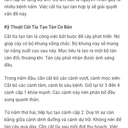
nhiều bệnh nấm. Việc cắt tỉa tạo tán hợp lý sẽ giải quyết
vấn đề này.
Kỹ Thuật Cắt Tỉa Tạo Tán Cơ Bản
Cắt tỉa tạo tán là công việc bắt buộc để cây phát triển. Nó
giúp cây có bộ khung vững chắc. Bộ khung này sẽ mang
lại năng suất cao sau này. Mục tiêu là tạo ra một bộ tán
cân đối, thoáng khí. Tán cây phải nhận được ánh sáng
đều.
Trong năm đầu, cần cắt bỏ các cành vượt, cành mọc xiên.
Cắt bỏ các cành tăm, cành bị sâu bệnh. Giữ lại từ 3 đến 4
cành cấp 1 khỏe mạnh. Các cành này nên phân bố đều
xung quanh thân.
Từ năm thứ hai, tiếp tục tạo cành cấp 2. Duy trì sự cân
bằng giữa cành dinh dưỡng và cành dự trữ. Không nên để
tán cây quá dày. Cần cắt tỉa sau mỗi đợt thu hoạch. Việc