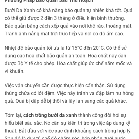
Phương Pháp Bảo Quản Sau Thu Hoạch
Bưởi Da Xanh có khả năng bảo quản tự nhiên khá tốt. Quả
có thể giữ được 2 đến 3 tháng ở điều kiện bình thường.
Bảo quản bằng cách xếp quả vào nơi khô ráo, thoáng mát.
Tránh ánh nắng mặt trời trực tiếp và nơi có độ ẩm cao.
Nhiệt độ bảo quản tối ưu là từ 15°C đến 20°C. Có thể sử
dụng các hóa chất bảo quản an toàn. Hóa chất này cần
được Bộ Y tế cho phép. Hóa chất giúp ức chế nấm mốc và
vi khuẩn.
Việc vận chuyển cần được thực hiện cẩn thận. Sử dụng
thùng chứa có lót đệm. Việc này tránh va đập làm hư hỏng
quả. Quả bị dập dễ bị thối và lây lan sang các quả khác.
Tóm lại,
cách trồng bưởi da xanh
thành công đòi hỏi sự
hiểu biết sâu sắc. Nó cần sự kiên trì trong việc áp dụng kỹ
thuật. Bắt đầu với việc xác định khoảng cách trồng hợp lý.
Sau đó là duy trì chế độ chăm sóc, bón phân, tưới nước