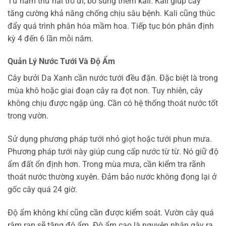
Từ năm thứ hai trở đi, bổ sung thêm kali. Kali giúp cây
tăng cường khả năng chống chịu sâu bệnh. Kali cũng thúc
đẩy quá trình phân hóa mầm hoa. Tiếp tục bón phân định
kỳ 4 đến 6 lần mỗi năm.
Quản Lý Nước Tưới Và Độ Ẩm
Cây bưởi Da Xanh cần nước tưới đều đặn. Đặc biệt là trong
mùa khô hoặc giai đoạn cây ra đọt non. Tuy nhiên, cây
không chịu được ngập úng. Cần có hệ thống thoát nước tốt
trong vườn.
Sử dụng phương pháp tưới nhỏ giọt hoặc tưới phun mưa.
Phương pháp tưới này giúp cung cấp nước từ từ. Nó giữ độ
ẩm đất ổn định hơn. Trong mùa mưa, cần kiểm tra rãnh
thoát nước thường xuyên. Đảm bảo nước không đọng lại ở
gốc cây quá 24 giờ.
Độ ẩm không khí cũng cần được kiểm soát. Vườn cây quá
rậm rạp sẽ tăng độ ẩm. Độ ẩm cao là nguyên nhân gây ra