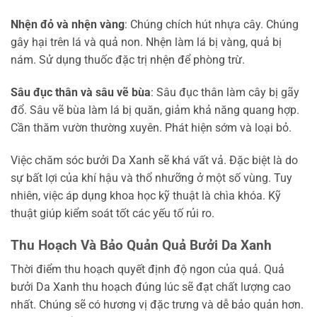
Nhện đỏ và nhện vàng
: Chúng chích hút nhựa cây. Chúng
gây hại trên lá và quả non. Nhện làm lá bị vàng, quả bị
nám. Sử dụng thuốc đặc trị nhện để phòng trừ.
Sâu đục thân và sâu vẽ bùa
: Sâu đục thân làm cây bị gãy
đổ. Sâu vẽ bùa làm lá bị quăn, giảm khả năng quang hợp.
Cần thăm vườn thường xuyên. Phát hiện sớm và loại bỏ.
Việc chăm sóc bưởi Da Xanh sẽ khá vất vả. Đặc biệt là do
sự bất lợi của khí hậu và thổ nhưỡng ở một số vùng. Tuy
nhiên, việc áp dụng khoa học kỹ thuật là chìa khóa. Kỹ
thuật giúp kiểm soát tốt các yếu tố rủi ro.
Thu Hoạch Và Bảo Quản Quả Bưởi Da Xanh
Thời điểm thu hoạch quyết định độ ngon của quả. Quả
bưởi Da Xanh thu hoạch đúng lúc sẽ đạt chất lượng cao
nhất. Chúng sẽ có hương vị đặc trưng và dễ bảo quản hơn.