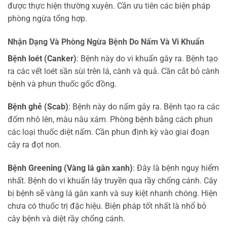
được thực hiện thường xuyên. Cần ưu tiên các biện pháp
phòng ngừa tổng hợp.
Nhận Dạng Và Phòng Ngừa Bệnh Do Nấm Và Vi Khuẩn
Bệnh loét (Canker)
: Bệnh này do vi khuẩn gây ra. Bệnh tạo
ra các vết loét sần sùi trên lá, cành và quả. Cần cắt bỏ cành
bệnh và phun thuốc gốc đồng.
Bệnh ghẻ (Scab)
: Bệnh này do nấm gây ra. Bệnh tạo ra các
đốm nhô lên, màu nâu xám. Phòng bệnh bằng cách phun
các loại thuốc diệt nấm. Cần phun định kỳ vào giai đoạn
cây ra đọt non.
Bệnh Greening (Vàng lá gân xanh)
: Đây là bệnh nguy hiểm
nhất. Bệnh do vi khuẩn lây truyền qua rầy chổng cánh. Cây
bị bệnh sẽ vàng lá gân xanh và suy kiệt nhanh chóng. Hiện
chưa có thuốc trị đặc hiệu. Biện pháp tốt nhất là nhổ bỏ
cây bệnh và diệt rầy chổng cánh.