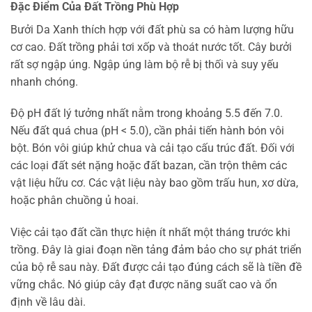
Đặc Điểm Của Đất Trồng Phù Hợp
Bưởi Da Xanh thích hợp với đất phù sa có hàm lượng hữu
cơ cao. Đất trồng phải tơi xốp và thoát nước tốt. Cây bưởi
rất sợ ngập úng. Ngập úng làm bộ rễ bị thối và suy yếu
nhanh chóng.
Độ pH đất lý tưởng nhất nằm trong khoảng 5.5 đến 7.0.
Nếu đất quá chua (pH < 5.0), cần phải tiến hành bón vôi
bột. Bón vôi giúp khử chua và cải tạo cấu trúc đất. Đối với
các loại đất sét nặng hoặc đất bazan, cần trộn thêm các
vật liệu hữu cơ. Các vật liệu này bao gồm trấu hun, xơ dừa,
hoặc phân chuồng ủ hoai.
Việc cải tạo đất cần thực hiện ít nhất một tháng trước khi
trồng. Đây là giai đoạn nền tảng đảm bảo cho sự phát triển
của bộ rễ sau này. Đất được cải tạo đúng cách sẽ là tiền đề
vững chắc. Nó giúp cây đạt được năng suất cao và ổn
định về lâu dài.