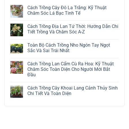
Cách Trồng Cây Đô La Trắng: Kỹ Thuật
Chăm Sóc Lá Bạc Tinh Tế
Không
có
Cách Trồng Địa Lan Tứ Thời: Hướng Dẫn Chi
bình
luận
Tiết Trồng Và Chăm Sóc A-Z
ở
Cách
Không
Trồng
có
Toàn Bộ Cách Trồng Nho Ngón Tay Ngọt
Cây
bình
Đô
luận
Sắc Và Sai Trái Nhất
La
ở
Trắng:
Cách
Không
Kỹ
Trồng
có
Cách Trồng Lan Cẩm Cù Ra Hoa: Kỹ Thuật
Thuật
Địa
bình
Chăm
Lan
luận
Chăm Sóc Toàn Diện Cho Người Mới Bắt
Sóc
Tứ
ở
Đầu
Lá
Thời:
Toàn
Bạc
Hướng
Bộ
Không
Tinh
Dẫn
Cách
có
Tế
Chi
Trồng
Cách Trồng Cây Khoai Lang Cảnh Thủy Sinh
bình
Tiết
Nho
luận
Chi Tiết Và Toàn Diện
Trồng
Ngón
ở
Và
Tay
Cách
Không
Chăm
Ngọt
Trồng
có
Sóc
Sắc
Lan
bình
A-
Và
Cẩm
luận
Z
Sai
Cù
ở
Trái
Ra
Cách
Nhất
Hoa:
Trồng
Kỹ
Cây