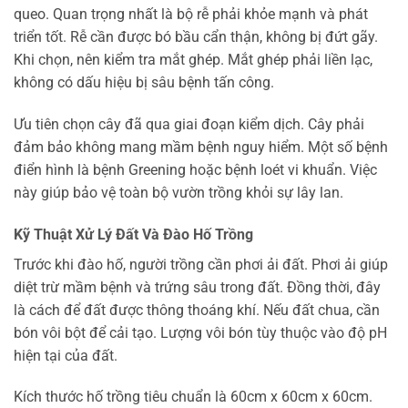
queo. Quan trọng nhất là bộ rễ phải khỏe mạnh và phát
triển tốt. Rễ cần được bó bầu cẩn thận, không bị đứt gãy.
Khi chọn, nên kiểm tra mắt ghép. Mắt ghép phải liền lạc,
không có dấu hiệu bị sâu bệnh tấn công.
Ưu tiên chọn cây đã qua giai đoạn kiểm dịch. Cây phải
đảm bảo không mang mầm bệnh nguy hiểm. Một số bệnh
điển hình là bệnh Greening hoặc bệnh loét vi khuẩn. Việc
này giúp bảo vệ toàn bộ vườn trồng khỏi sự lây lan.
Kỹ Thuật Xử Lý Đất Và Đào Hố Trồng
Trước khi đào hố, người trồng cần phơi ải đất. Phơi ải giúp
diệt trừ mầm bệnh và trứng sâu trong đất. Đồng thời, đây
là cách để đất được thông thoáng khí. Nếu đất chua, cần
bón vôi bột để cải tạo. Lượng vôi bón tùy thuộc vào độ pH
hiện tại của đất.
Kích thước hố trồng tiêu chuẩn là 60cm x 60cm x 60cm.