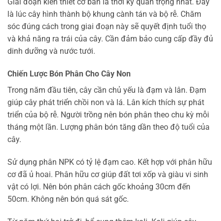
Giai đoạn kiến thiết cơ bản là thời kỳ quan trọng nhất. Đây
là lúc cây hình thành bộ khung cành tán và bộ rễ. Chăm
sóc đúng cách trong giai đoạn này sẽ quyết định tuổi thọ
và khả năng ra trái của cây. Cần đảm bảo cung cấp đầy đủ
dinh dưỡng và nước tưới.
Chiến Lược Bón Phân Cho Cây Non
Trong năm đầu tiên, cây cần chủ yếu là đạm và lân. Đạm
giúp cây phát triển chồi non và lá. Lân kích thích sự phát
triển của bộ rễ. Người trồng nên bón phân theo chu kỳ mỗi
tháng một lần. Lượng phân bón tăng dần theo độ tuổi của
cây.
Sử dụng phân NPK có tỷ lệ đạm cao. Kết hợp với phân hữu
cơ đã ủ hoai. Phân hữu cơ giúp đất tơi xốp và giàu vi sinh
vật có lợi. Nên bón phân cách gốc khoảng 30cm đến
50cm. Không nên bón quá sát gốc.