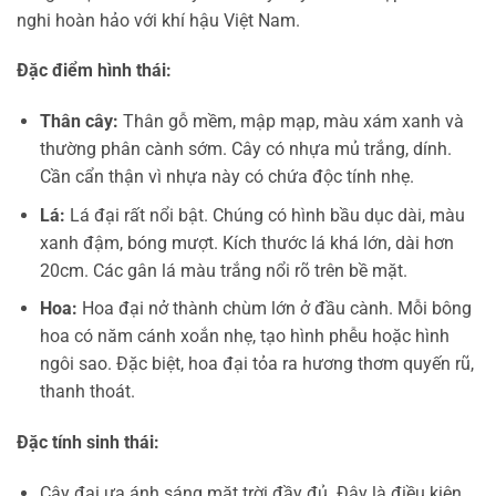
nghi hoàn hảo với khí hậu Việt Nam.
Đặc điểm hình thái:
Thân cây:
Thân gỗ mềm, mập mạp, màu xám xanh và
thường phân cành sớm. Cây có nhựa mủ trắng, dính.
Cần cẩn thận vì nhựa này có chứa độc tính nhẹ.
Lá:
Lá đại rất nổi bật. Chúng có hình bầu dục dài, màu
xanh đậm, bóng mượt. Kích thước lá khá lớn, dài hơn
20cm. Các gân lá màu trắng nổi rõ trên bề mặt.
Hoa:
Hoa đại nở thành chùm lớn ở đầu cành. Mỗi bông
hoa có năm cánh xoắn nhẹ, tạo hình phễu hoặc hình
ngôi sao. Đặc biệt, hoa đại tỏa ra hương thơm quyến rũ,
thanh thoát.
Đặc tính sinh thái:
Cây đại ưa ánh sáng mặt trời đầy đủ. Đây là điều kiện