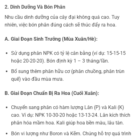
2. Dinh Dưỡng Và Bón Phân
Nhu cầu dinh dưỡng của cây đại không quá cao. Tuy
nhiên, việc bón phân đúng cách sẽ thúc đẩy ra hoa.
A. Giai Đoạn Sinh Trưởng (Mùa Xuân/Hè):
Sử dụng phân NPK có tỷ lệ cân bằng (ví dụ: 15-15-15
hoặc 20-20-20). Bón định kỳ 1 – 3 tháng/lần.
Bổ sung thêm phân hữu cơ (phân chuồng, phân trùn
quế) vào đầu mùa mưa.
B. Giai Đoạn Chuẩn Bị Ra Hoa (Cuối Xuân):
Chuyển sang phân có hàm lượng Lân (P) và Kali (K)
cao. Ví dụ: NPK 10-30-20 hoặc 13-13-24. Lân kích thích
phân hóa mầm hoa. Kali giúp hoa bền màu, lâu tàn.
Bón vi lượng như Boron và Kẽm. Chúng hỗ trợ quá trình