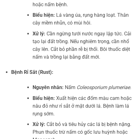
hoặc nấm bệnh.
Biểu hiện:
Lá vàng úa, rụng hàng loạt. Thân
cây mềm nhũn, có mùi hôi.
Xử lý:
Cần ngừng tưới nước ngay lập tức. Cải
tạo lại đất trồng. Nếu nghiêm trọng, cần nhổ
cây lên. Cắt bỏ phần rễ bị thối. Bôi thuốc diệt
nấm và trồng lại bằng đất mới.
Bệnh Rỉ Sắt (Rust):
Nguyên nhân:
Nấm
Coleosporium plumeriae
.
Biểu hiện:
Xuất hiện các đốm màu cam hoặc
nâu đỏ như rỉ sắt ở mặt dưới lá. Bệnh làm lá
rụng sớm.
Xử lý:
Cắt bỏ và tiêu hủy các lá bị bệnh nặng.
Phun thuốc trừ nấm có gốc lưu huỳnh hoặc