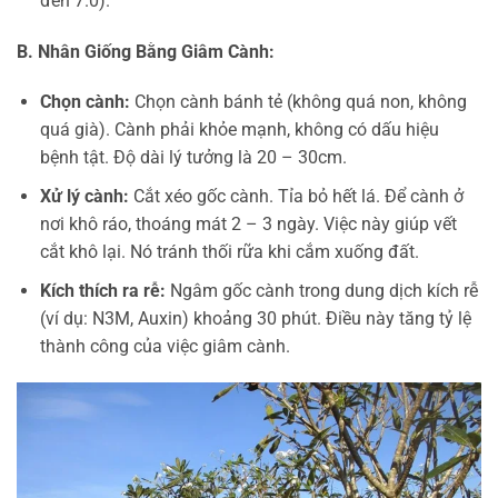
đến 7.0).
B. Nhân Giống Bằng Giâm Cành:
Chọn cành:
Chọn cành bánh tẻ (không quá non, không
quá già). Cành phải khỏe mạnh, không có dấu hiệu
bệnh tật. Độ dài lý tưởng là 20 – 30cm.
Xử lý cành:
Cắt xéo gốc cành. Tỉa bỏ hết lá. Để cành ở
nơi khô ráo, thoáng mát 2 – 3 ngày. Việc này giúp vết
cắt khô lại. Nó tránh thối rữa khi cắm xuống đất.
Kích thích ra rễ:
Ngâm gốc cành trong dung dịch kích rễ
(ví dụ: N3M, Auxin) khoảng 30 phút. Điều này tăng tỷ lệ
thành công của việc giâm cành.