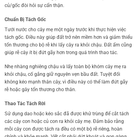
củ/gốc đòi hỏi sự cẩn thận.
Chuẩn Bị Tách Gốc
Tưới nước cho cây mẹ một ngày trước khi thực hiện việc
tách gốc. Điều này giúp đất trở nên mềm hơn và giảm thiểu
tổn thương cho bộ rễ khi lấy cây ra khỏi chậu. Đất ẩm cũng
giúp rễ cây ít bị đứt gãy hơn trong quá trình thao tác.
Nhẹ nhàng nghiêng chậu và lấy toàn bộ khóm cây mẹ ra
khỏi chậu, cố gắng giữ nguyên vẹn bầu đất. Tuyệt đối
không kéo mạnh thân cây, vì điều này có thể làm đứt gãy
rễ hoặc gây tổn thương cho thân.
Thao Tác Tách Rời
Sử dụng dao hoặc kéo sắc đã được khử trùng để cắt tách
các cây con hoặc củ con ra khỏi cây mẹ. Đảm bảo rằng
mỗi cây con được tách ra đều có một bộ rễ riêng, hoàn
chỉnh và khỏe mạnh. Vết cắt phải dứt khoát và gọn gàng