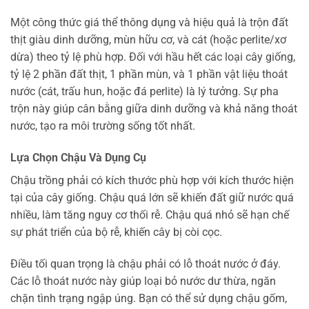
Một công thức giá thể thông dụng và hiệu quả là trộn đất
thịt giàu dinh dưỡng, mùn hữu cơ, và cát (hoặc perlite/xơ
dừa) theo tỷ lệ phù hợp. Đối với hầu hết các loại cây giống,
tỷ lệ 2 phần đất thịt, 1 phần mùn, và 1 phần vật liệu thoát
nước (cát, trấu hun, hoặc đá perlite) là lý tưởng. Sự pha
trộn này giúp cân bằng giữa dinh dưỡng và khả năng thoát
nước, tạo ra môi trường sống tốt nhất.
Lựa Chọn Chậu Và Dụng Cụ
Chậu trồng phải có kích thước phù hợp với kích thước hiện
tại của cây giống. Chậu quá lớn sẽ khiến đất giữ nước quá
nhiều, làm tăng nguy cơ thối rễ. Chậu quá nhỏ sẽ hạn chế
sự phát triển của bộ rễ, khiến cây bị còi cọc.
Điều tối quan trọng là chậu phải có lỗ thoát nước ở đáy.
Các lỗ thoát nước này giúp loại bỏ nước dư thừa, ngăn
chặn tình trạng ngập úng. Bạn có thể sử dụng chậu gốm,