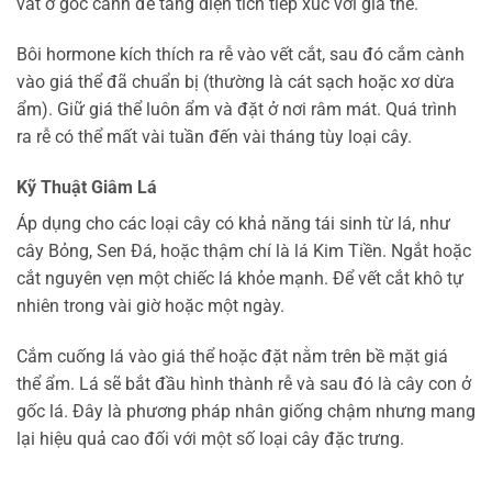
vát ở gốc cành để tăng diện tích tiếp xúc với giá thể.
Bôi hormone kích thích ra rễ vào vết cắt, sau đó cắm cành
vào giá thể đã chuẩn bị (thường là cát sạch hoặc xơ dừa
ẩm). Giữ giá thể luôn ẩm và đặt ở nơi râm mát. Quá trình
ra rễ có thể mất vài tuần đến vài tháng tùy loại cây.
Kỹ Thuật Giâm Lá
Áp dụng cho các loại cây có khả năng tái sinh từ lá, như
cây Bỏng, Sen Đá, hoặc thậm chí là lá Kim Tiền. Ngắt hoặc
cắt nguyên vẹn một chiếc lá khỏe mạnh. Để vết cắt khô tự
nhiên trong vài giờ hoặc một ngày.
Cắm cuống lá vào giá thể hoặc đặt nằm trên bề mặt giá
thể ẩm. Lá sẽ bắt đầu hình thành rễ và sau đó là cây con ở
gốc lá. Đây là phương pháp nhân giống chậm nhưng mang
lại hiệu quả cao đối với một số loại cây đặc trưng.