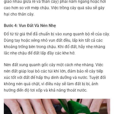
giao nhau giữa rễ và thân cây) phải nằm ngang hoặc hơi
cao hơn so với mép chậu. Việc trồng cây quá sâu sẽ gây
hại cho thân cây.
Bước 4: Vun Đất Và Nén Nhẹ
Đổ từ từ giá thể đã chuẩn bị vào xung quanh bộ rễ của cây.
Dùng tay hoặc xẻng nhỏ vun đất đều, lấp kín tất cả các
khoảng trống bên trong chậu. Khi đổ đất, hãy nhẹ nhàng
lắc nhẹ chậu để đất lấp đầy các khe hở.
Nén đất xung quanh gốc cây một cách nhẹ nhàng. Việc
nén đất giúp loại bỏ các túi khí lớn, đảm bảo rễ cây tiếp
xúc tốt với đất để hấp thụ dinh dưỡng và nước. Tuyệt đối
không nén quá chặt, vì điều này sẽ làm đất bị bí, ảnh
hưởng đến độ tơi xốp và khả năng thoát nước.