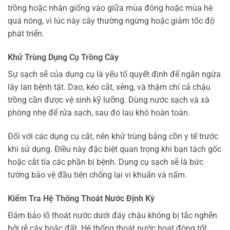
trồng hoặc nhân giống vào giữa mùa đông hoặc mùa hè
quá nóng, vì lúc này cây thường ngừng hoặc giảm tốc độ
phát triển.
Khử Trùng Dụng Cụ Trồng Cây
Sự sạch sẽ của dụng cụ là yếu tố quyết định để ngăn ngừa
lây lan bệnh tật. Dao, kéo cắt, xẻng, và thậm chí cả chậu
trồng cần được vệ sinh kỹ lưỡng. Dùng nước sạch và xà
phòng nhẹ để rửa sạch, sau đó lau khô hoàn toàn.
Đối với các dụng cụ cắt, nên khử trùng bằng cồn y tế trước
khi sử dụng. Điều này đặc biệt quan trọng khi bạn tách gốc
hoặc cắt tỉa các phần bị bệnh. Dụng cụ sạch sẽ là bức
tường bảo vệ đầu tiên chống lại vi khuẩn và nấm.
Kiểm Tra Hệ Thống Thoát Nước Định Kỳ
Đảm bảo lỗ thoát nước dưới đáy chậu không bị tắc nghẽn
bởi rễ cây hoặc đất. Hệ thống thoát nước hoạt động tốt