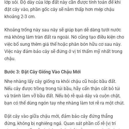
lớp sỏi. Độ dày của lớp đất này cần được tính toán để khi
đặt cây vào, phần gốc cây sẽ nằm thấp hơn mép chậu
khoảng 2-3 cm.
Khoảng trống này sau này sẽ giúp bạn dễ dàng tưới nước
mà không làm tràn đất ra ngoài. Nó cũng tạo điều kiện cho
việc bổ sung thêm giá thể hoặc phân bón hữu cơ sau này.
Việc này đảm bảo cây sẽ đứng ở vị trí thẩm mỹ nhất trong
chậu.
Bước 3: Đặt Cây Giống Vào Chậu Mới
Nhẹ nhàng lấy cây giống ra khỏi chậu cũ hoặc bầu đất.
Nếu cây được trồng trong túi bầu, hãy cẩn thận cắt bỏ túi
và tránh làm vỡ bầu đất. Nếu bộ rễ quá dày và cuộn chặt,
bạn có thể dùng ngón tay nhẹ nhàng làm tơi rễ ra một chút.
Đặt cây vào giữa chậu mới, đảm bảo cây đứng thẳng
đứng, không bị nghiêng ngả. Quan sát phần cổ rễ (vị trí