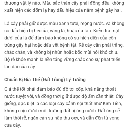
thương vật lý nào. Màu sắc thân cây phải đồng đều, không
xuất hiện các đốm lạ hay dấu hiệu của nấm bệnh gây hại.
Lá cây phải giữ được màu xanh tươi, mọng nước, và không
có dấu hiệu bị héo úa, vàng lá, hoặc úa tàn. Kiểm tra mặt
dưới của lá để đảm bảo không có sự hiện diện của côn
trùng gây hại hoặc dấu vết bệnh tật. Rễ cây cần phải trắng,
chắc chắn, và không bị nhũn hoặc bốc mùi hôi khó chịu.
Bộ rễ khỏe mạnh là nền tảng vững chắc cho sự phát triển
lâu dài của cây.
Chuẩn Bị Giá Thể (Đất Trồng) Lý Tưởng
Giá thể tốt phải đảm bảo đủ độ tơi xốp, khả năng thoát
nước tuyệt vời, và đồng thời giữ được độ ẩm cần thiết. Cây
giống, đặc biệt là các loại cây cảnh nội thất như Kim Tiền,
không chịu được môi trường đất bị úng nước. Đất úng sẽ
làm thối rễ, ngăn cản sự hấp thụ oxy, và dẫn đến tử vong
của cây.