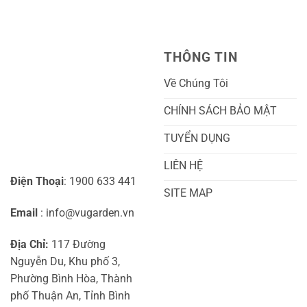
Nhất
Hoa:
Trồng
Kỹ
Cây
Thuật
Khoai
Chăm
Lang
Sóc
Cảnh
Toàn
Thủy
THÔNG TIN
Diện
Sinh
Cho
Chi
Người
Tiết
Về Chúng Tôi
Mới
Và
Bắt
Toàn
Đầu
Diện
CHÍNH SÁCH BẢO MẬT
TUYỂN DỤNG
LIÊN HỆ
Điện Thoại
: 1900 633 441
SITE MAP
Email
: info@vugarden.vn
Địa Chỉ:
117 Đường
Nguyễn Du, Khu phố 3,
Phường Bình Hòa, Thành
phố Thuận An, Tỉnh Bình