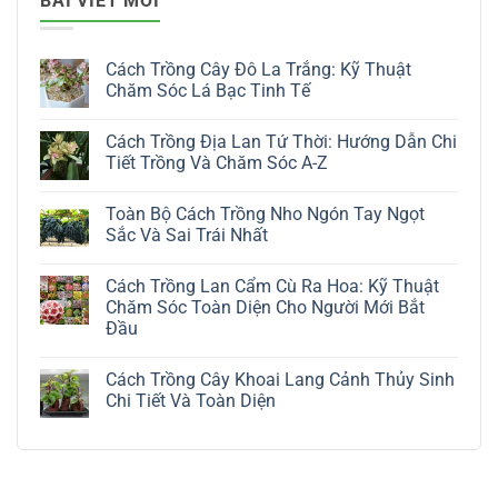
BÀI VIẾT MỚI
Cách Trồng Cây Đô La Trắng: Kỹ Thuật
Chăm Sóc Lá Bạc Tinh Tế
Không
có
Cách Trồng Địa Lan Tứ Thời: Hướng Dẫn Chi
bình
luận
Tiết Trồng Và Chăm Sóc A-Z
ở
Cách
Không
Trồng
có
Toàn Bộ Cách Trồng Nho Ngón Tay Ngọt
Cây
bình
Đô
luận
Sắc Và Sai Trái Nhất
La
ở
Trắng:
Cách
Không
Kỹ
Trồng
có
Cách Trồng Lan Cẩm Cù Ra Hoa: Kỹ Thuật
Thuật
Địa
bình
Chăm
Lan
luận
Chăm Sóc Toàn Diện Cho Người Mới Bắt
Sóc
Tứ
ở
Đầu
Lá
Thời:
Toàn
Bạc
Hướng
Bộ
Không
Tinh
Dẫn
Cách
có
Tế
Chi
Trồng
Cách Trồng Cây Khoai Lang Cảnh Thủy Sinh
bình
Tiết
Nho
luận
Chi Tiết Và Toàn Diện
Trồng
Ngón
ở
Và
Tay
Cách
Không
Chăm
Ngọt
Trồng
có
Sóc
Sắc
Lan
bình
A-
Và
Cẩm
luận
Z
Sai
Cù
ở
Trái
Ra
Cách