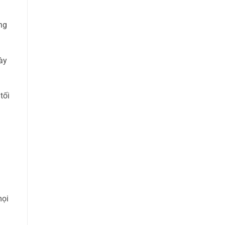
ng
ày
tối
mọi