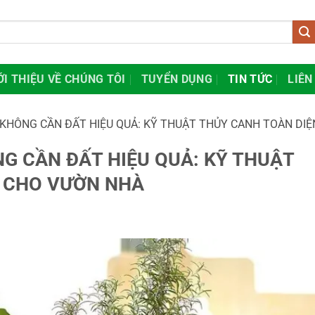
ỚI THIỆU VỀ CHÚNG TÔI
TUYỂN DỤNG
TIN TỨC
LIÊN
KHÔNG CẦN ĐẤT HIỆU QUẢ: KỸ THUẬT THỦY CANH TOÀN DI
G CẦN ĐẤT HIỆU QUẢ: KỸ THUẬT
 CHO VƯỜN NHÀ