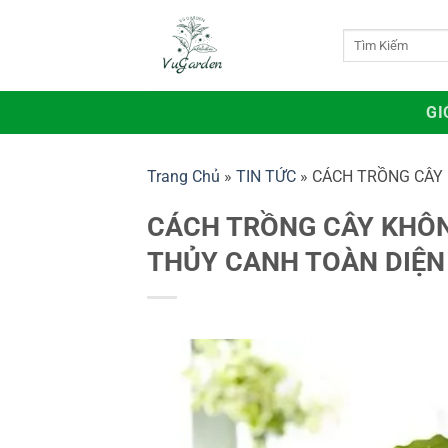
Bỏ
qua
Tìm
kiếm:
nội
dung
GI
Trang Chủ
»
TIN TỨC
»
CÁCH TRỒNG CÂY 
CÁCH TRỒNG CÂY KHÔN
THỦY CANH TOÀN DIỆN