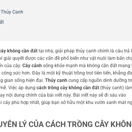
 Thủy Canh
ất
cây không cần đất
tại nhà, giải pháp thủy canh chính là câu trả l
ỉ giải quyết được các vấn đề phổ biến như vật nuôi làm bẩn ch
ển của cây.
Cây cảnh
sống khỏe mạnh mà không cần đất mang l
 công sức hơn. Đây là một kỹ thuật trồng trọt tiên tiến, khẳng đ
ông gian sống hiện đại.
Thủy canh
cung cấp nguồn dinh dưỡng tr
h mẽ. Việc áp dụng
cách trồng cây không cần đất
(thủy canh) là
 nội dung chính của bài viết này. Bài viết này sẽ đi sâu vào
oại cây phù hợp nhất, giúp bạn sở hữu một khu vườn xanh mát n
GUYÊN LÝ CỦA CÁCH TRỒNG CÂY KHÔ