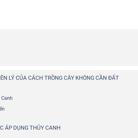
YÊN LÝ CỦA CÁCH TRỒNG CÂY KHÔNG CẦN ĐẤT
y Canh
ển
IỆC ÁP DỤNG THỦY CANH