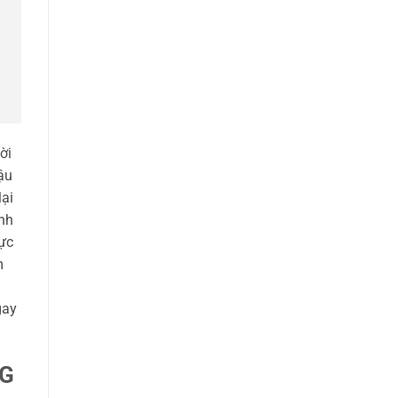
ời
ậu
ại
ịnh
ực
m
gay
NG