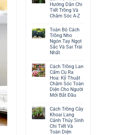
ở
Hướng Dẫn Chi
Cách
Trồng
Tiết Trồng Và
Cây
Chăm Sóc A-Z
Đô
La
Không
Trắng:
có
Kỹ
Toàn Bộ Cách
bình
Thuật
luận
Trồng Nho
Chăm
ở
Sóc
Ngón Tay Ngọt
Cách
Lá
Trồng
Sắc Và Sai Trái
Bạc
Địa
Tinh
Nhất
Lan
Tế
Tứ
Không
Thời:
có
Hướng
Cách Trồng Lan
bình
Dẫn
luận
Cẩm Cù Ra
Chi
ở
Tiết
Hoa: Kỹ Thuật
Toàn
Trồng
Bộ
Chăm Sóc Toàn
Và
Cách
Chăm
Diện Cho Người
Trồng
Sóc
Nho
Mới Bắt Đầu
A-
Ngón
Z
Không
Tay
có
Ngọt
Cách Trồng Cây
bình
Sắc
luận
Và
Khoai Lang
ở
Sai
Cảnh Thủy Sinh
Cách
Trái
Trồng
Nhất
Chi Tiết Và
Lan
Toàn Diện
Cẩm