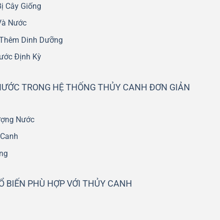
ị Cây Giống
Và Nước
à Thêm Dinh Dưỡng
ước Định Kỳ
NƯỚC TRONG HỆ THỐNG THỦY CANH ĐƠN GIẢN
ượng Nước
 Canh
ng
 BIẾN PHÙ HỢP VỚI THỦY CANH