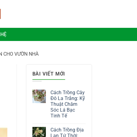
 HỆ
ỆN CHO VƯỜN NHÀ
BÀI VIẾT MỚI
Cách Trồng Cây
Đô La Trắng: Kỹ
Thuật Chăm
Sóc Lá Bạc
Tinh Tế
Không
có
Cách Trồng Địa
bình
luận
Lan Tứ Thời: