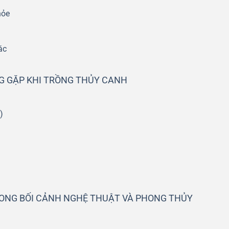
hỏe
ác
G GẶP KHI TRỒNG THỦY CANH
)
ONG BỐI CẢNH NGHỆ THUẬT VÀ PHONG THỦY