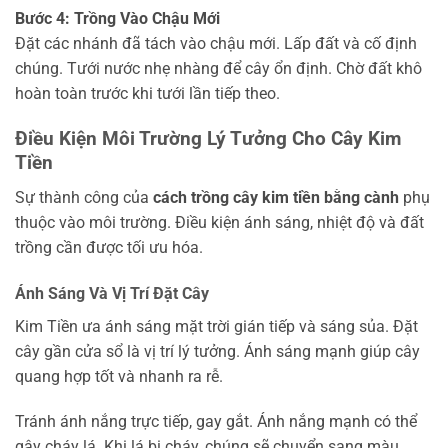
Bước 4: Trồng Vào Chậu Mới
Đặt các nhánh đã tách vào chậu mới. Lấp đất và cố định
chúng. Tưới nước nhẹ nhàng để cây ổn định. Chờ đất khô
hoàn toàn trước khi tưới lần tiếp theo.
Điều Kiện Môi Trường Lý Tưởng Cho Cây Kim
Tiền
Sự thành công của
cách trồng cây kim tiền bằng cành
phụ
thuộc vào môi trường. Điều kiện ánh sáng, nhiệt độ và đất
trồng cần được tối ưu hóa.
Ánh Sáng Và Vị Trí Đặt Cây
Kim Tiền ưa ánh sáng mặt trời gián tiếp và sáng sủa. Đặt
cây gần cửa sổ là vị trí lý tưởng. Ánh sáng mạnh giúp cây
quang hợp tốt và nhanh ra rễ.
Tránh ánh nắng trực tiếp, gay gắt. Ánh nắng mạnh có thể
gây cháy lá. Khi lá bị cháy, chúng sẽ chuyển sang màu