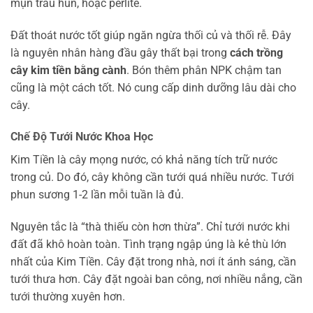
mụn trấu hun, hoặc perlite.
Đất thoát nước tốt giúp ngăn ngừa thối củ và thối rễ. Đây
là nguyên nhân hàng đầu gây thất bại trong
cách trồng
cây kim tiền bằng cành
. Bón thêm phân NPK chậm tan
cũng là một cách tốt. Nó cung cấp dinh dưỡng lâu dài cho
cây.
Chế Độ Tưới Nước Khoa Học
Kim Tiền là cây mọng nước, có khả năng tích trữ nước
trong củ. Do đó, cây không cần tưới quá nhiều nước. Tưới
phun sương 1-2 lần mỗi tuần là đủ.
Nguyên tắc là “thà thiếu còn hơn thừa”. Chỉ tưới nước khi
đất đã khô hoàn toàn. Tình trạng ngập úng là kẻ thù lớn
nhất của Kim Tiền. Cây đặt trong nhà, nơi ít ánh sáng, cần
tưới thưa hơn. Cây đặt ngoài ban công, nơi nhiều nắng, cần
tưới thường xuyên hơn.