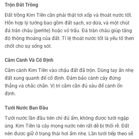
Trộn Đất Trồng
Đất trồng Kim Tiền cần phải thật tơi xốp và thoát nước tốt.
Hỗn hợp lý tưởng bao gồm đất sạch, xơ dừa, và một chút
đá trân châu (perlite) hoặc vỏ trấu. Đá trân châu giúp tăng
độ thông thoáng của đất. Tỉ lệ thoát nước tốt là yếu tố then
chốt cho sự sống sót.
Cắm Cành Và Cố Định
Cắm cành Kim Tiền vào chậu đất đã trộn. Dùng tay ấn nhẹ
đất xung quanh để cố định. Đảm bảo cành cây đứng
thẳng và chắc chắn. Vị trí cắm cần đủ sâu để cành ổn
định.
Tưới Nước Ban Đầu
Tưới nước lần đầu tiên chỉ đủ ẩm, không được tưới ngập
úng. Kim Tiền là cây mọng nước nên rất dễ bị thối rễ. Đất
nên được giữ ở trạng thái hơi ẩm nhẹ. Lần tưới tiếp theo sẽ