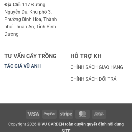
Địa Chỉ:
117 Đường
Nguyễn Du, Khu phố 3,
Phường Bình Hòa, Thành
phố Thuận An, Tỉnh Bình
Dương
TƯ VẤN CÂY TRỒNG
HỖ TRỢ KH
TÁC GIẢ VŨ ANH
CHÍNH SÁCH GIAO HÀNG
CHÍNH SÁCH ĐỔI TRẢ
Visa
PayPal
Stripe
MasterCard
Cash
On
Copyright 2026 ©
VŨ GARDEN toàn quyền quyết định nội dung
Delivery
SITE