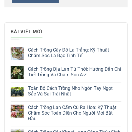
BÀI VIẾT MỚI
Cách Trồng Cây Đô La Trắng: Kỹ Thuật
Chăm Sóc Lá Bạc Tinh Tế
Không
có
Cách Trồng Địa Lan Tứ Thời: Hướng Dẫn Chi
bình
luận
Tiết Trồng Và Chăm Sóc A-Z
ở
Cách
Không
Trồng
có
Toàn Bộ Cách Trồng Nho Ngón Tay Ngọt
Cây
bình
Đô
luận
Sắc Và Sai Trái Nhất
La
ở
Trắng:
Cách
Không
Kỹ
Trồng
có
Cách Trồng Lan Cẩm Cù Ra Hoa: Kỹ Thuật
Thuật
Địa
bình
Chăm
Lan
luận
Chăm Sóc Toàn Diện Cho Người Mới Bắt
Sóc
Tứ
ở
Đầu
Lá
Thời:
Toàn
Bạc
Hướng
Bộ
Không
Tinh
Dẫn
Cách
có
Tế
Chi
Trồng