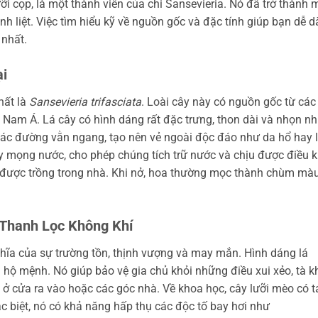
ưỡi cọp, là một thành viên của chi Sansevieria. Nó đã trở thành 
h liệt. Việc tìm hiểu kỹ về nguồn gốc và đặc tính giúp bạn dễ 
 nhất.
i
hất là
Sansevieria trifasciata
. Loài cây này có nguồn gốc từ các
 Nam Á. Lá cây có hình dáng rất đặc trưng, thon dài và nhọn n
 các đường vằn ngang, tạo nên vẻ ngoài độc đáo như da hổ hay 
 mọng nước, cho phép chúng tích trữ nước và chịu được điều k
i được trồng trong nhà. Khi nở, hoa thường mọc thành chùm mà
 Thanh Lọc Không Khí
hĩa của sự trường tồn, thịnh vượng và may mắn. Hình dáng lá
 hộ mệnh. Nó giúp bảo vệ gia chủ khỏi những điều xui xẻo, tà k
t ở cửa ra vào hoặc các góc nhà. Về khoa học, cây lưỡi mèo có t
 biệt, nó có khả năng hấp thụ các độc tố bay hơi như