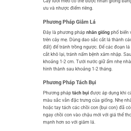
Cây lưỡi mèo có thể được nhân giống bằng
ưu và nhược điểm riêng.
Phương Pháp Giâm Lá
Đây là phương pháp
nhân giống
phổ biến 
trên cây mẹ. Dùng dao sắc cắt lá thành c
đất) để tránh trồng ngược. Để các đoạn lá 
cắt khô lại, tránh nấm bệnh xâm nhập. Sa
khoảng 1-2 cm. Tưới nước giữ ẩm nhẹ nhà
hình thành sau khoảng 1-2 tháng.
Phương Pháp Tách Bụi
Phương pháp
tách bụi
được áp dụng khi câ
màu sắc vằn đặc trưng của giống. Nhẹ nhà
hoặc tay tách các chồi con (bụi con) đã có 
ngay chồi con vào chậu mới với giá thể th
mạnh hơn so với giâm lá.