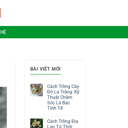
 HỆ
BÀI VIẾT MỚI
Cách Trồng Cây
Đô La Trắng: Kỹ
Thuật Chăm
Sóc Lá Bạc
Tinh Tế
Không
có
Cách Trồng Địa
bình
luận
Lan Tứ Thời: