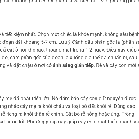
 hai phương pháp chính: giâm lá và tách bụi. Mỗi phương pháp
và tiết kiệm nhất. Chọn một chiếc lá khỏe mạnh, không sâu bện
ác đoạn dài khoảng 5-7 cm. Lưu ý đánh dấu phần gốc lá (phần s
đã cắt ở nơi khô ráo, thoáng mát trong 1-2 ngày. Điều này giúp 
u đó, cắm phần gốc của đoạn lá xuống giá thể đã chuẩn bị, sâu
ng và đặt chậu ở nơi có
ánh sáng gián tiếp
. Rễ và cây con mới 
y mẹ đã phát triển lớn. Nó đảm bảo cây con giữ nguyên được
ng nhấc cây mẹ ra khỏi chậu và loại bỏ đất khỏi rễ. Dùng dao
rễ riêng ra khỏi thân rễ chính. Cắt bỏ rễ hỏng hoặc úng. Trồng
oát nước tốt. Phương pháp này giúp cây con phát triển nhanh và