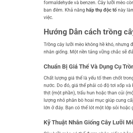
formaldehyde và benzen. Cây lưỡi mèo còn
ban đêm. Khả năng
hấp thụ độc tố
này làm
việc.
Hướng Dẫn cách trồng câ
Trồng cây lưỡi mèo không hề khó, nhưng đò
nhân giống. Một nền tảng vững chắc sẽ đảm
Chuẩn Bị Giá Thể Và Dụng Cụ Trồ
Chất lượng giá thể là yếu tố then chốt tro
nước. Do đó, giá thể phải có độ tơi xốp v
thịt (một phần), trấu hun hoặc than củi (mộ
lượng nhỏ phân bò hoai mục giúp cung cấp
lớn ở đáy. Bạn có thể lót một lớp sỏi hoặ
Kỹ Thuật Nhân Giống Cây Lưỡi Mè