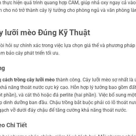
 thực hiện quá trình quang hợp CAM, giúp nhả oxy ngay cả vào
 cho nó trở thành cây lý tưởng cho phòng ngủ và văn phòng l
y lưỡi mèo Đúng Kỹ Thuật
i hỏi sự chính xác trong việc lựa chọn giá thể và phương pháp
 bảo cây phát triển tối ưu.
ng
ng
cách trồng cây lưỡi mèo
thành công. Cây lưỡi mèo sợ nhất là 
à khả năng thoát nước cực kỳ cao. Hỗn hợp lý tưởng bao gồm đấ
t phần), và cát thô hoặc đá perlite (hai phần). Việc bổ sung một
 dinh dưỡng ban đầu. Chậu trồng bắt buộc phải có lỗ thoát nư
c gạch vỡ dưới đáy chậu để tăng cường khả năng thoát nước.
o Chi Tiết