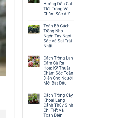
ở
Hướng Dẫn Chi
Cách
Trồng
Tiết Trồng Và
Cây
Chăm Sóc A-Z
Đô
La
Không
Trắng:
có
Kỹ
Toàn Bộ Cách
bình
Thuật
luận
Trồng Nho
Chăm
ở
Sóc
Ngón Tay Ngọt
Cách
Lá
Trồng
Sắc Và Sai Trái
Bạc
Địa
Tinh
Nhất
Lan
Tế
Tứ
Không
Thời:
có
Hướng
Cách Trồng Lan
bình
Dẫn
luận
Cẩm Cù Ra
Chi
ở
Tiết
Hoa: Kỹ Thuật
Toàn
Trồng
Bộ
Chăm Sóc Toàn
Và
Cách
Chăm
Diện Cho Người
Trồng
Sóc
Nho
Mới Bắt Đầu
A-
Ngón
Z
Không
Tay
có
Ngọt
Cách Trồng Cây
bình
Sắc
luận
Và
Khoai Lang
ở
Sai
Cảnh Thủy Sinh
Cách
Trái
Trồng
Nhất
Chi Tiết Và
Lan
Toàn Diện
Cẩm