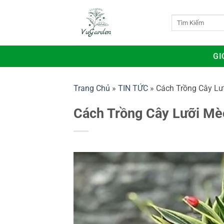
Bỏ
qua
Tìm
kiếm:
nội
dung
GI
Trang Chủ
»
TIN TỨC
»
Cách Trồng Cây Lư
Cách Trồng Cây Lưỡi Mè