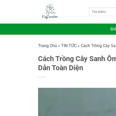
Bỏ
qua
Tìm
kiếm:
nội
dung
GI
Trang Chủ
»
TIN TỨC
»
Cách Trồng Cây Sa
Cách Trồng Cây Sanh Ôm
Dẫn Toàn Diện