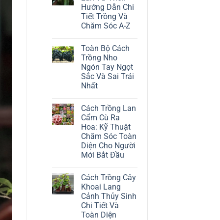
ở
Hướng Dẫn Chi
Cách
Trồng
Tiết Trồng Và
Cây
Chăm Sóc A-Z
Đô
La
Không
Trắng:
có
Kỹ
Toàn Bộ Cách
bình
Thuật
luận
Trồng Nho
Chăm
ở
Sóc
Ngón Tay Ngọt
Cách
Lá
Trồng
Sắc Và Sai Trái
Bạc
Địa
Tinh
Nhất
Lan
Tế
Tứ
Không
Thời:
có
Hướng
Cách Trồng Lan
bình
Dẫn
luận
Cẩm Cù Ra
Chi
ở
Tiết
Hoa: Kỹ Thuật
Toàn
Trồng
Bộ
Chăm Sóc Toàn
Và
Cách
Chăm
Diện Cho Người
Trồng
Sóc
Nho
Mới Bắt Đầu
A-
Ngón
Z
Không
Tay
có
Ngọt
Cách Trồng Cây
bình
Sắc
luận
Và
Khoai Lang
ở
Sai
Cảnh Thủy Sinh
Cách
Trái
Trồng
Nhất
Chi Tiết Và
Lan
Toàn Diện
Cẩm