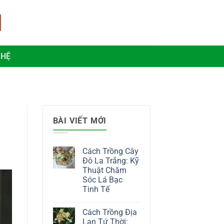
 HỆ
BÀI VIẾT MỚI
Cách Trồng Cây
Đô La Trắng: Kỹ
Thuật Chăm
Sóc Lá Bạc
Tinh Tế
Không
có
Cách Trồng Địa
bình
luận
Lan Tứ Thời: