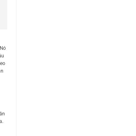
 Nó
âu
eo
ần
uần
a.