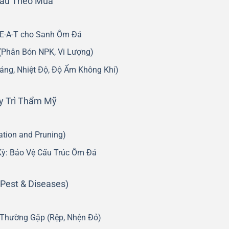
Sâu Theo Mùa
-E-A-T cho Sanh Ôm Đá
(Phân Bón NPK, Vi Lượng)
áng, Nhiệt Độ, Độ Ẩm Không Khí)
y Trì Thẩm Mỹ
ation and Pruning)
Kỳ: Bảo Vệ Cấu Trúc Ôm Đá
Pest & Diseases)
 Thường Gặp (Rệp, Nhện Đỏ)