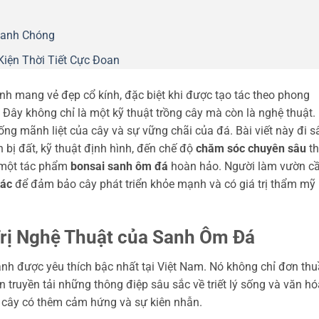
hanh Chóng
Kiện Thời Tiết Cực Đoan
ảnh mang vẻ đẹp cổ kính, đặc biệt khi được tạo tác theo phong
 Đây không chỉ là một kỹ thuật trồng cây mà còn là nghệ thuật.
ống mãnh liệt của cây và sự vững chãi của đá. Bài viết này đi s
n bị đất, kỹ thuật định hình, đến chế độ
chăm sóc chuyên sâu
th
a một tác phẩm
bonsai sanh ôm đá
hoàn hảo. Người làm vườn c
tác
để đảm bảo cây phát triển khỏe mạnh và có giá trị thẩm mỹ
 Trị Nghệ Thuật của Sanh Ôm Đá
nh được yêu thích bậc nhất tại Việt Nam. Nó không chỉ đơn th
 truyền tải những thông điệp sâu sắc về triết lý sống và văn hó
g cây có thêm cảm hứng và sự kiên nhẫn.