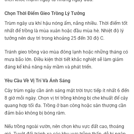
Chọn Thời Điểm Gieo Trồng Lý Tưởng
Trùm ngây ưa khí hậu nóng ẩm, nắng nhiều. Thời điểm tốt
nhất để trồng là mùa xuân hoặc đầu mùa hè. Nhiệt độ lý
tưởng nên duy trì trong khoảng 25 đến 30 độ C.
Tránh gieo trồng vào mùa đông lạnh hoặc những tháng có
mưa bão lớn. Điều kiện thời tiết khắc nghiệt sẽ làm giảm
đáng kể khả năng nảy mầm và phát triển.
Yêu Cầu Về Vị Trí Và Ánh Sáng
Cây trùm ngây cần ánh sáng mặt trời trực tiếp ít nhất 6 đến
8 giờ mỗi ngày. Chọn vị trí trồng không bị che khuất để cây
quang hợp tối đa. Trồng ở ban công hoặc sân thượng cần
đảm bảo không bị bóng râm.
Nếu trồng ngoài vườn, nên chọn khu vực đất cao, thoáng
gió. Tuyệt đối tránh xa các khu vực trũng thấp, dễ bị ngập