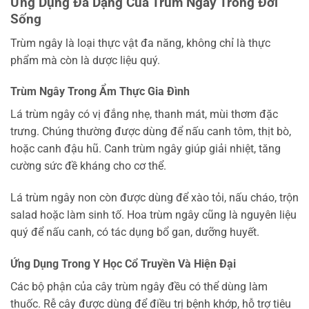
Ứng Dụng Đa Dạng Của Trùm Ngây Trong Đời
Sống
Trùm ngây là loại thực vật đa năng, không chỉ là thực
phẩm mà còn là dược liệu quý.
Trùm Ngây Trong Ẩm Thực Gia Đình
Lá trùm ngây có vị đắng nhẹ, thanh mát, mùi thơm đặc
trưng. Chúng thường được dùng để nấu canh tôm, thịt bò,
hoặc canh đậu hũ. Canh trùm ngây giúp giải nhiệt, tăng
cường sức đề kháng cho cơ thể.
Lá trùm ngây non còn được dùng để xào tỏi, nấu cháo, trộn
salad hoặc làm sinh tố. Hoa trùm ngây cũng là nguyên liệu
quý để nấu canh, có tác dụng bổ gan, dưỡng huyết.
Ứng Dụng Trong Y Học Cổ Truyền Và Hiện Đại
Các bộ phận của cây trùm ngây đều có thể dùng làm
thuốc. Rễ cây được dùng để điều trị bệnh khớp, hỗ trợ tiêu