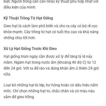
biệt. Người trồng cần cân nhắc kỹ thuật phù hợp nhất với
điều kiện của mình.
Kỹ Thuật Trồng Từ Hạt Giống
Gieo hạt là cách làm phổ biến và cho ra cây có bộ rễ cọc
khỏe mạnh. Cây trồng từ hạt có tuổi thọ cao và khả năng
chống chịu tốt hơn.
Xử Lý Hạt Giống Trước Khi Gieo
Hạt giống trùm ngây cần được xử lý để tăng tỷ lệ nảy
mầm. Ngâm hạt trong nước ấm (khoảng 40 độ C) từ 12
đến 24 giờ. Vớt ra để ráo và dùng khăn ẩm ủ thêm 24 giờ
nữa.
Loại bỏ những hạt bị lép, hư hỏng hoặc có dấu hiệu nấm
mốc. Chỉ chọn những hạt to, chắc chắn và có màu nâu
sẫm để gieo trồng.