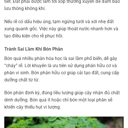
tiết. Đất phải được làm tơi xốp thường xuyên để đảm bảo
lưu thông không khí.
Nếu rễ có dấu hiệu úng, tạm ngừng tưới và xới nhẹ đất
xung quanh gốc. Việc này giúp thoát nước nhanh hơn và
tạo điều kiện cho rễ phục hồi.
Tránh Sai Lầm Khi Bón Phân
Bón quá nhiều phân hóa học là sai lầm phổ biến, dễ gây
“cháy” rễ. Lời khuyên là ưu tiên sử dụng phân hữu cơ và
phân vi sinh. Bón phân hữu cơ giúp cải tạo đất, cung cấp
dưỡng chất từ từ.
Bón phân định kỳ, đúng liều lượng giúp cây nhận đủ chất
dinh dưỡng. Bón quá ít hoặc chỉ bón một loại phân sẽ
khiến cây thiếu hụt vi lượng.