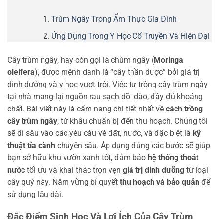
Trùm Ngây Trong Ẩm Thực Gia Đình
Ứng Dụng Trong Y Học Cổ Truyền Và Hiện Đại
Cây trùm ngây, hay còn gọi là chùm ngây (
Moringa
oleifera
), được mệnh danh là “cây thần dược” bởi giá trị
dinh dưỡng và y học vượt trội. Việc tự trồng cây trùm ngây
tại nhà mang lại nguồn rau sạch dồi dào, đầy đủ khoáng
chất. Bài viết này là cẩm nang chi tiết nhất về
cách trồng
cây trùm ngây
, từ khâu chuẩn bị đến thu hoạch. Chúng tôi
sẽ đi sâu vào các yêu cầu về đất, nước, và đặc biệt là
kỹ
thuật tỉa cành
chuyên sâu. Áp dụng đúng các bước sẽ giúp
bạn sở hữu khu vườn xanh tốt, đảm bảo
hệ thống thoát
nước
tối ưu và khai thác trọn vẹn
giá trị dinh dưỡng
từ loại
cây quý này. Nắm vững bí quyết
thu hoạch và bảo quản
để
sử dụng lâu dài.
Đặc Điểm Sinh Học Và Lợi Ích Của Cây Trùm