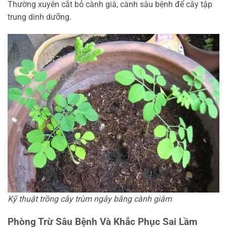
Thường xuyên cắt bỏ cành già, cành sâu bệnh để cây tập
trung dinh dưỡng.
Kỹ thuật trồng cây trùm ngây bằng cành giâm
Phòng Trừ Sâu Bệnh Và Khắc Phục Sai Lầm