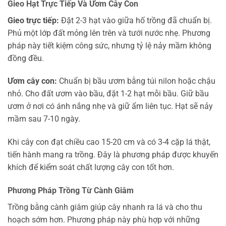
Gieo Hạt Trực Tiếp Và Ươm Cây Con
Gieo trực tiếp:
Đặt 2-3 hạt vào giữa hố trồng đã chuẩn bị.
Phủ một lớp đất mỏng lên trên và tưới nước nhẹ. Phương
pháp này tiết kiệm công sức, nhưng tỷ lệ nảy mầm không
đồng đều.
Ươm cây con:
Chuẩn bị bầu ươm bằng túi nilon hoặc chậu
nhỏ. Cho đất ươm vào bầu, đặt 1-2 hạt mỗi bầu. Giữ bầu
ươm ở nơi có ánh nắng nhẹ và giữ ẩm liên tục. Hạt sẽ nảy
mầm sau 7-10 ngày.
Khi cây con đạt chiều cao 15-20 cm và có 3-4 cặp lá thật,
tiến hành mang ra trồng. Đây là phương pháp được khuyến
khích để kiểm soát chất lượng cây con tốt hơn.
Phương Pháp Trồng Từ Cành Giâm
Trồng bằng cành giâm giúp cây nhanh ra lá và cho thu
hoạch sớm hơn. Phương pháp này phù hợp với những