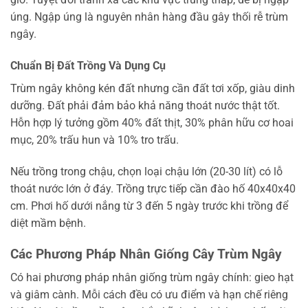
úng. Ngập úng là nguyên nhân hàng đầu gây thối rễ trùm
ngây.
Chuẩn Bị Đất Trồng Và Dụng Cụ
Trùm ngây không kén đất nhưng cần đất tơi xốp, giàu dinh
dưỡng. Đất phải đảm bảo khả năng thoát nước thật tốt.
Hỗn hợp lý tưởng gồm 40% đất thịt, 30% phân hữu cơ hoai
mục, 20% trấu hun và 10% tro trấu.
Nếu trồng trong chậu, chọn loại chậu lớn (20-30 lít) có lỗ
thoát nước lớn ở đáy. Trồng trực tiếp cần đào hố 40x40x40
cm. Phơi hố dưới nắng từ 3 đến 5 ngày trước khi trồng để
diệt mầm bệnh.
Các Phương Pháp Nhân Giống Cây Trùm Ngây
Có hai phương pháp nhân giống trùm ngây chính: gieo hạt
và giâm cành. Mỗi cách đều có ưu điểm và hạn chế riêng