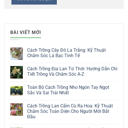
BÀI VIẾT MỚI
Cách Trồng Cây Đô La Trắng: Kỹ Thuật
Chăm Sóc Lá Bạc Tinh Tế
Không
có
Cách Trồng Địa Lan Tứ Thời: Hướng Dẫn Chi
bình
luận
Tiết Trồng Và Chăm Sóc A-Z
ở
Cách
Không
Trồng
có
Toàn Bộ Cách Trồng Nho Ngón Tay Ngọt
Cây
bình
Đô
luận
Sắc Và Sai Trái Nhất
La
ở
Trắng:
Cách
Không
Kỹ
Trồng
có
Cách Trồng Lan Cẩm Cù Ra Hoa: Kỹ Thuật
Thuật
Địa
bình
Chăm
Lan
luận
Chăm Sóc Toàn Diện Cho Người Mới Bắt
Sóc
Tứ
ở
Đầu
Lá
Thời:
Toàn
Bạc
Hướng
Bộ
Không
Tinh
Dẫn
Cách
có