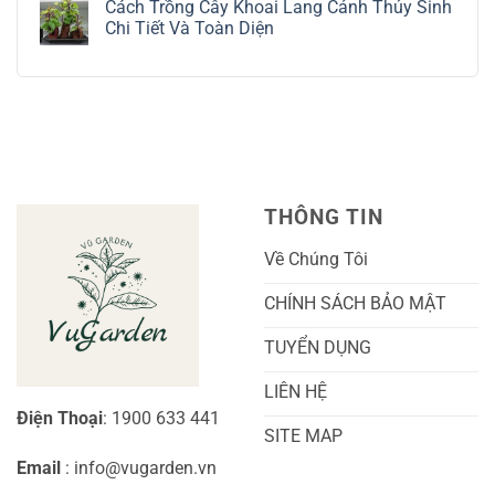
Tế
Chi
Trồng
Cách Trồng Cây Khoai Lang Cảnh Thủy Sinh
bình
Tiết
Nho
luận
Chi Tiết Và Toàn Diện
Trồng
Ngón
ở
Và
Tay
Cách
Không
Chăm
Ngọt
Trồng
có
Sóc
Sắc
Lan
bình
A-
Và
Cẩm
luận
Z
Sai
Cù
ở
Trái
Ra
Cách
Nhất
Hoa:
Trồng
Kỹ
Cây
Thuật
Khoai
Chăm
Lang
Sóc
Cảnh
Toàn
Thủy
THÔNG TIN
Diện
Sinh
Cho
Chi
Người
Tiết
Về Chúng Tôi
Mới
Và
Bắt
Toàn
Đầu
Diện
CHÍNH SÁCH BẢO MẬT
TUYỂN DỤNG
LIÊN HỆ
Điện Thoại
: 1900 633 441
SITE MAP
Email
: info@vugarden.vn