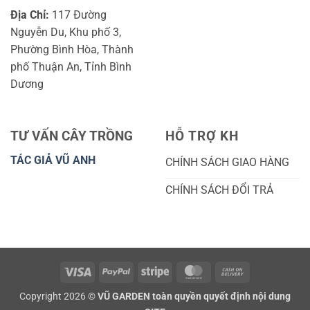
Địa Chỉ:
117 Đường
Nguyễn Du, Khu phố 3,
Phường Bình Hòa, Thành
phố Thuận An, Tỉnh Bình
Dương
TƯ VẤN CÂY TRỒNG
HỖ TRỢ KH
TÁC GIẢ VŨ ANH
CHÍNH SÁCH GIAO HÀNG
CHÍNH SÁCH ĐỔI TRẢ
Visa
PayPal
Stripe
MasterCard
Cash
On
Copyright 2026 ©
VŨ GARDEN toàn quyền quyết định nội dung
Delivery