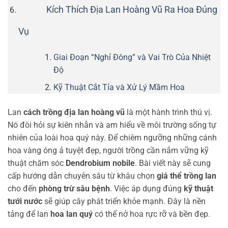
Kích Thích Địa Lan Hoàng Vũ Ra Hoa Đúng
Vụ
Giai Đoạn “Nghỉ Đông” và Vai Trò Của Nhiệt
Độ
Kỹ Thuật Cắt Tỉa và Xử Lý Mầm Hoa
Lan
cách trồng địa lan hoàng vũ
là một hành trình thú vị.
Nó đòi hỏi sự kiên nhẫn và am hiểu về môi trường sống tự
nhiên của loài hoa quý này. Để chiêm ngưỡng những cánh
hoa vàng óng ả tuyệt đẹp, người trồng cần nắm vững kỹ
thuật chăm sóc
Dendrobium nobile
. Bài viết này sẽ cung
cấp hướng dẫn chuyên sâu từ khâu chọn
giá thể trồng lan
cho đến
phòng trừ sâu bệnh
. Việc áp dụng đúng
kỹ thuật
tưới nước
sẽ giúp cây phát triển khỏe mạnh. Đây là nền
tảng để lan
hoa lan quý
có thể nở hoa rực rỡ và bền đẹp.