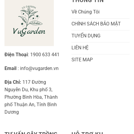
THÔNG TIN
Diện
Sinh
Cho
Chi
Người
Tiết
Về Chúng Tôi
Mới
Và
Bắt
Toàn
Đầu
Diện
CHÍNH SÁCH BẢO MẬT
TUYỂN DỤNG
LIÊN HỆ
Điện Thoại
: 1900 633 441
SITE MAP
Email
: info@vugarden.vn
Địa Chỉ:
117 Đường
Nguyễn Du, Khu phố 3,
Phường Bình Hòa, Thành
phố Thuận An, Tỉnh Bình
Dương