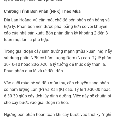
Chương Trình Bón Phân (NPK) Theo Mùa
Địa Lan Hoàng Vũ cần một chế độ bón phân cân bằng và
hợp lý. Phân bón nên được pha loãng hơn so với khuyến
cáo của nhà sản xuất. Bón phân định kỳ khoảng 2 đến 3
tuần một lần là phù hợp.
Trong giai đoạn cây sinh trưởng mạnh (mùa xuân, hè), hãy
sử dụng phân NPK có hàm lượng Đạm (N) cao. Tỷ lệ phân
30-10-10 hoặc 20-20-20 là lý tưởng để thúc đẩy thân lá.
Phun phân qua lá và rễ đều đặn.
Vào cuối mùa hè và đầu mùa thu, cần chuyển sang phân
có hàm lượng Lân (P) và Kali (K) cao. Tỷ lệ 10-30-30 hoặc
6-30-30 giúp cây tích lũy dinh dưỡng. Việc này sẽ chuẩn bị
cho cây bước vào giai đoạn ra hoa.
Ngưng bón phân hoàn toàn khi cây bước vào thời kỳ “nghỉ