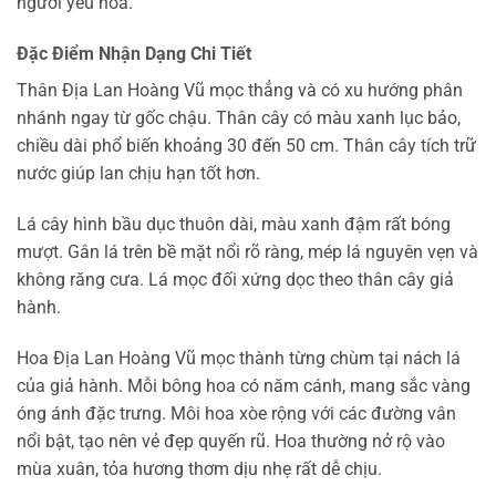
người yêu hoa.
Đặc Điểm Nhận Dạng Chi Tiết
Thân Địa Lan Hoàng Vũ mọc thẳng và có xu hướng phân
nhánh ngay từ gốc chậu. Thân cây có màu xanh lục bảo,
chiều dài phổ biến khoảng 30 đến 50 cm. Thân cây tích trữ
nước giúp lan chịu hạn tốt hơn.
Lá cây hình bầu dục thuôn dài, màu xanh đậm rất bóng
mượt. Gân lá trên bề mặt nổi rõ ràng, mép lá nguyên vẹn và
không răng cưa. Lá mọc đối xứng dọc theo thân cây giả
hành.
Hoa Địa Lan Hoàng Vũ mọc thành từng chùm tại nách lá
của giả hành. Mỗi bông hoa có năm cánh, mang sắc vàng
óng ánh đặc trưng. Môi hoa xòe rộng với các đường vân
nổi bật, tạo nên vẻ đẹp quyến rũ. Hoa thường nở rộ vào
mùa xuân, tỏa hương thơm dịu nhẹ rất dễ chịu.