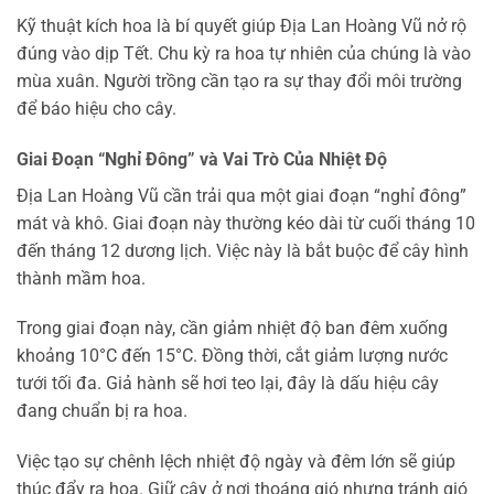
Kỹ thuật kích hoa là bí quyết giúp Địa Lan Hoàng Vũ nở rộ
đúng vào dịp Tết. Chu kỳ ra hoa tự nhiên của chúng là vào
mùa xuân. Người trồng cần tạo ra sự thay đổi môi trường
để báo hiệu cho cây.
Giai Đoạn “Nghỉ Đông” và Vai Trò Của Nhiệt Độ
Địa Lan Hoàng Vũ cần trải qua một giai đoạn “nghỉ đông”
mát và khô. Giai đoạn này thường kéo dài từ cuối tháng 10
đến tháng 12 dương lịch. Việc này là bắt buộc để cây hình
thành mầm hoa.
Trong giai đoạn này, cần giảm nhiệt độ ban đêm xuống
khoảng 10°C đến 15°C. Đồng thời, cắt giảm lượng nước
tưới tối đa. Giả hành sẽ hơi teo lại, đây là dấu hiệu cây
đang chuẩn bị ra hoa.
Việc tạo sự chênh lệch nhiệt độ ngày và đêm lớn sẽ giúp
thúc đẩy ra hoa. Giữ cây ở nơi thoáng gió nhưng tránh gió