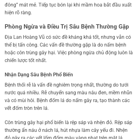
đông” mát mẻ. Tiếp tục bón lại khi mầm hoa bắt đầu xuất
hiện rõ ràng.
Phòng Ngừa và Điều Trị Sâu Bệnh Thường Gặp
Địa Lan Hoàng Vũ có sức đề kháng khá tốt, nhưng vẫn có
thể bị tấn công. Các vấn đề thường gặp là do nấm bệnh
hoặc côn trùng gây hại. Việc phòng ngừa chủ động luôn là
chiến lược tốt nhất.
Nhận Dạng Sâu Bệnh Phổ Biến
Bệnh thối rễ là vấn đề nghiêm trọng nhất, thường do tưới
nước quá nhiều. Rễ chuyển sang màu nâu đen, mềm nhũn
và có mùi hôi. Bệnh đốm lá do nấm gây ra, tạo thành các
vết đốm tròn trên lá.
Côn trùng gây hại phổ biến là rệp sáp và nhện đỏ. Rệp sáp
thường ẩn náu ở nách lá, hút nhựa làm cây yếu đi. Nhện
đỏ gây ra các vết lốm đốm màu vàng nhạt trên mặt lá.