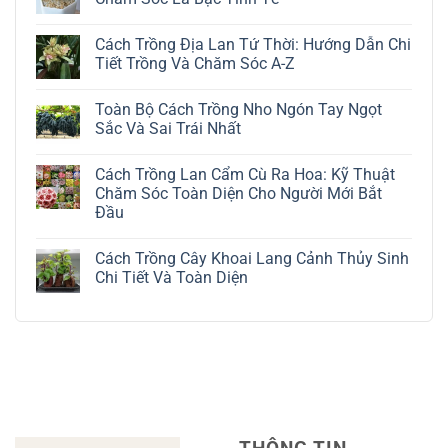
Không
có
Cách Trồng Địa Lan Tứ Thời: Hướng Dẫn Chi
bình
luận
Tiết Trồng Và Chăm Sóc A-Z
ở
Cách
Không
Trồng
có
Toàn Bộ Cách Trồng Nho Ngón Tay Ngọt
Cây
bình
Đô
luận
Sắc Và Sai Trái Nhất
La
ở
Trắng:
Cách
Không
Kỹ
Trồng
có
Cách Trồng Lan Cẩm Cù Ra Hoa: Kỹ Thuật
Thuật
Địa
bình
Chăm
Lan
luận
Chăm Sóc Toàn Diện Cho Người Mới Bắt
Sóc
Tứ
ở
Đầu
Lá
Thời:
Toàn
Bạc
Hướng
Bộ
Không
Tinh
Dẫn
Cách
có
Tế
Chi
Trồng
Cách Trồng Cây Khoai Lang Cảnh Thủy Sinh
bình
Tiết
Nho
luận
Chi Tiết Và Toàn Diện
Trồng
Ngón
ở
Và
Tay
Cách
Không
Chăm
Ngọt
Trồng
có
Sóc
Sắc
Lan
bình
A-
Và
Cẩm
luận
Z
Sai
Cù
ở
Trái
Ra
Cách
Nhất
Hoa:
Trồng
Kỹ
Cây
Thuật
Khoai
Chăm
Lang
Sóc
Cảnh
Toàn
Thủy