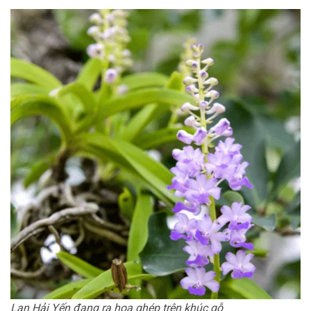
Lan Hải Yến đang ra hoa ghép trên khúc gỗ