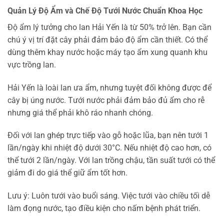
Quản Lý Độ Ẩm và Chế Độ Tưới Nước Chuẩn Khoa Học
Độ ẩm lý tưởng cho lan Hải Yến là từ 50% trở lên. Bạn cần
chú ý vị trí đặt cây phải đảm bảo độ ẩm cần thiết. Có thể
dùng thêm khay nước hoặc máy tạo ẩm xung quanh khu
vực trồng lan.
Hải Yến là loài lan ưa ẩm, nhưng tuyệt đối không được để
cây bị úng nước. Tưới nước phải đảm bảo đủ ẩm cho rễ
nhưng giá thể phải khô ráo nhanh chóng.
Đối với lan ghép trực tiếp vào gỗ hoặc lũa, bạn nên tưới 1
lần/ngày khi nhiệt độ dưới 30°C. Nếu nhiệt độ cao hơn, có
thể tưới 2 lần/ngày. Với lan trồng chậu, tần suất tưới có thể
giảm đi do giá thể giữ ẩm tốt hơn.
Lưu ý: Luôn tưới vào buổi sáng. Việc tưới vào chiều tối dễ
làm đọng nước, tạo điều kiện cho nấm bệnh phát triển.