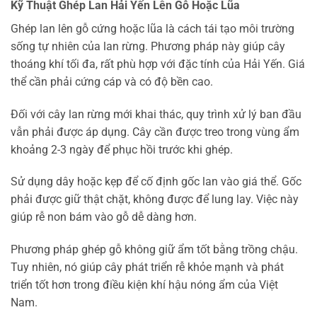
Kỹ Thuật Ghép Lan Hải Yến Lên Gỗ Hoặc Lũa
Ghép lan lên gỗ cứng hoặc lũa là cách tái tạo môi trường
sống tự nhiên của lan rừng. Phương pháp này giúp cây
thoáng khí tối đa, rất phù hợp với đặc tính của Hải Yến. Giá
thể cần phải cứng cáp và có độ bền cao.
Đối với cây lan rừng mới khai thác, quy trình xử lý ban đầu
vẫn phải được áp dụng. Cây cần được treo trong vùng ẩm
khoảng 2-3 ngày để phục hồi trước khi ghép.
Sử dụng dây hoặc kẹp để cố định gốc lan vào giá thể. Gốc
phải được giữ thật chặt, không được để lung lay. Việc này
giúp rễ non bám vào gỗ dễ dàng hơn.
Phương pháp ghép gỗ không giữ ẩm tốt bằng trồng chậu.
Tuy nhiên, nó giúp cây phát triển rễ khỏe mạnh và phát
triển tốt hơn trong điều kiện khí hậu nóng ẩm của Việt
Nam.