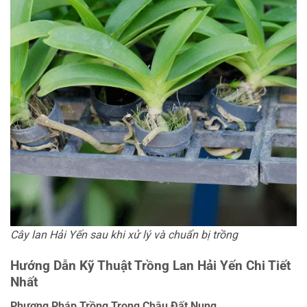
Cây lan Hải Yến sau khi xử lý và chuẩn bị trồng
Hướng Dẫn Kỹ Thuật Trồng Lan Hải Yến Chi Tiết
Nhất
Phương Pháp Trồng Trong Chậu Đất Nung