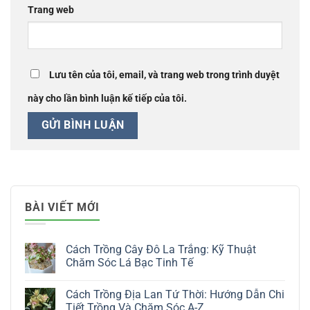
Trang web
Lưu tên của tôi, email, và trang web trong trình duyệt
này cho lần bình luận kế tiếp của tôi.
BÀI VIẾT MỚI
Cách Trồng Cây Đô La Trắng: Kỹ Thuật
Chăm Sóc Lá Bạc Tinh Tế
Không
có
Cách Trồng Địa Lan Tứ Thời: Hướng Dẫn Chi
bình
luận
Tiết Trồng Và Chăm Sóc A-Z