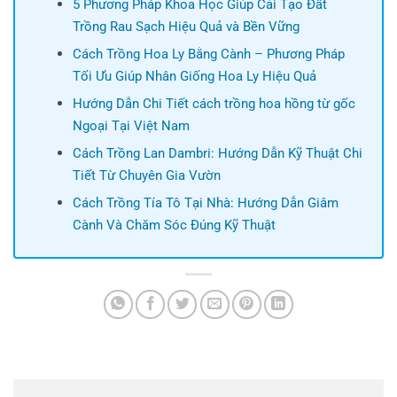
5 Phương Pháp Khoa Học Giúp Cải Tạo Đất
Trồng Rau Sạch Hiệu Quả và Bền Vững
Cách Trồng Hoa Ly Bằng Cành – Phương Pháp
Tối Ưu Giúp Nhân Giống Hoa Ly Hiệu Quả
Hướng Dẫn Chi Tiết cách trồng hoa hồng từ gốc
Ngoại Tại Việt Nam
Cách Trồng Lan Dambri: Hướng Dẫn Kỹ Thuật Chi
Tiết Từ Chuyên Gia Vườn
Cách Trồng Tía Tô Tại Nhà: Hướng Dẫn Giâm
Cành Và Chăm Sóc Đúng Kỹ Thuật