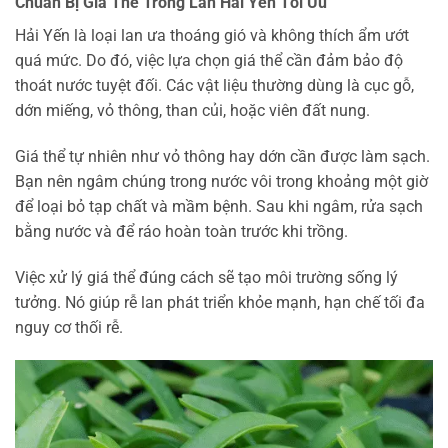
Chuẩn Bị Giá Thể Trồng Lan Hải Yến Tối Ưu
Hải Yến là loại lan ưa thoáng gió và không thích ẩm ướt
quá mức. Do đó, việc lựa chọn giá thể cần đảm bảo độ
thoát nước tuyệt đối. Các vật liệu thường dùng là cục gỗ,
dớn miếng, vỏ thông, than củi, hoặc viên đất nung.
Giá thể tự nhiên như vỏ thông hay dớn cần được làm sạch.
Bạn nên ngâm chúng trong nước vôi trong khoảng một giờ
để loại bỏ tạp chất và mầm bệnh. Sau khi ngâm, rửa sạch
bằng nước và để ráo hoàn toàn trước khi trồng.
Việc xử lý giá thể đúng cách sẽ tạo môi trường sống lý
tưởng. Nó giúp rễ lan phát triển khỏe mạnh, hạn chế tối đa
nguy cơ thối rễ.