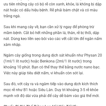
ưu tiên những cây có bộ rễ còn xanh, khỏe, lá không bị dập
nát hoặc có dấu hiệu bệnh. Rễ phải bám chặt và có màu
trắng ngà.
Sau khi mang cây về, bạn cần xử lý ngay để phòng trừ
mầm bệnh. Cắt bỏ hết những phần lá, thân, rễ bị thối, dập
nát. Dùng keo liền sẹo bôi vào các vết cắt lớn để ngăn nấm
xâm nhập.
Ngâm cây giống trong dung dịch sát khuẩn như Physan 20
(1ml/1 lít nước) hoặc Benkona (2ml/1 lít nước) trong
khoảng 10 phút. Bạn có thể thay thế bằng nước nano bạc.
Việc này giúp tiêu diệt nấm, vi khuẩn còn sót lại.
Sau đó, vớt cây ra và ngâm tiếp vào dung dịch kích thích
mọc rễ như B1 hoặc Siêu Lân. Duy trì khoảng 3-5 rễ khỏe
mạnh với độ dài vừa phải để cây dễ bám vào giá thể mới.