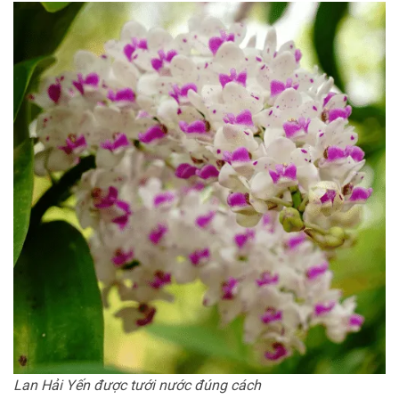
Lan Hải Yến được tưới nước đúng cách