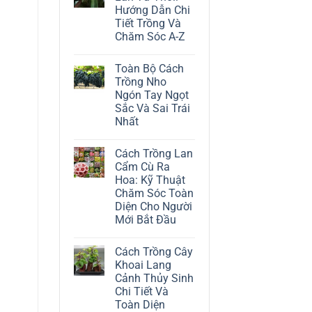
ở
Hướng Dẫn Chi
Cách
Trồng
Tiết Trồng Và
Cây
Chăm Sóc A-Z
Đô
La
Không
Trắng:
có
Kỹ
Toàn Bộ Cách
bình
Thuật
luận
Trồng Nho
Chăm
ở
Sóc
Ngón Tay Ngọt
Cách
Lá
Trồng
Sắc Và Sai Trái
Bạc
Địa
Tinh
Nhất
Lan
Tế
Tứ
Không
Thời:
có
Hướng
Cách Trồng Lan
bình
Dẫn
luận
Cẩm Cù Ra
Chi
ở
Tiết
Hoa: Kỹ Thuật
Toàn
Trồng
Bộ
Chăm Sóc Toàn
Và
Cách
Chăm
Diện Cho Người
Trồng
Sóc
Nho
Mới Bắt Đầu
A-
Ngón
Z
Không
Tay
có
Ngọt
Cách Trồng Cây
bình
Sắc
luận
Và
Khoai Lang
ở
Sai
Cảnh Thủy Sinh
Cách
Trái
Trồng
Nhất
Chi Tiết Và
Lan
Toàn Diện
Cẩm