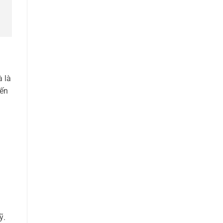
à là
ến
ỹ.