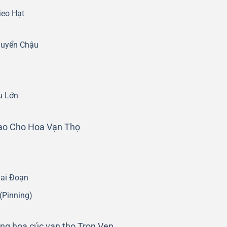
ieo Hạt
huyển Chậu
u Lớn
ao Cho Hoa Vạn Thọ
iai Đoạn
(Pinning)
ồng hoa cúc vạn thọ Trọn Vẹn