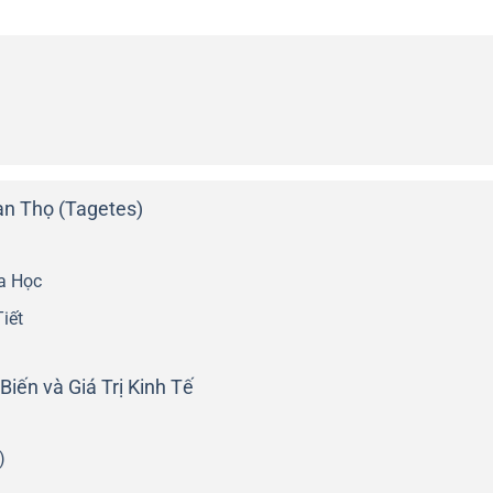
n Thọ (Tagetes)
a Học
iết
iến và Giá Trị Kinh Tế
)