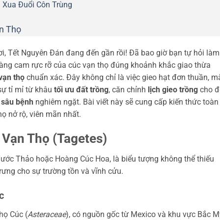
 Xua Đuổi Côn Trùng
n Thọ
i, Tết Nguyên Đán đang đến gần rồi! Đã bao giờ bạn tự hỏi làm
vàng cam rực rỡ của cúc vạn thọ đúng khoảnh khắc giao thừa
vạn thọ
chuẩn xác. Đây không chỉ là việc gieo hạt đơn thuần, m
sự tỉ mỉ từ khâu
tối ưu đất trồng
, căn chỉnh
lịch gieo trồng
cho đ
 sâu bệnh
nghiêm ngặt. Bài viết này sẽ cung cấp kiến thức toàn
ọ nở rộ, viên mãn nhất.
 Vạn Thọ (Tagetes)
ước Thảo hoặc Hoàng Cúc Hoa, là biểu tượng không thể thiếu
trưng cho sự trường tồn và vĩnh cửu.
c
họ Cúc (
Asteraceae
), có nguồn gốc từ Mexico và khu vực Bắc M