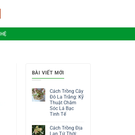
 HỆ
BÀI VIẾT MỚI
Cách Trồng Cây
Đô La Trắng: Kỹ
Thuật Chăm
Sóc Lá Bạc
Tinh Tế
Không
có
Cách Trồng Địa
bình
luận
Lan Tứ Thời: