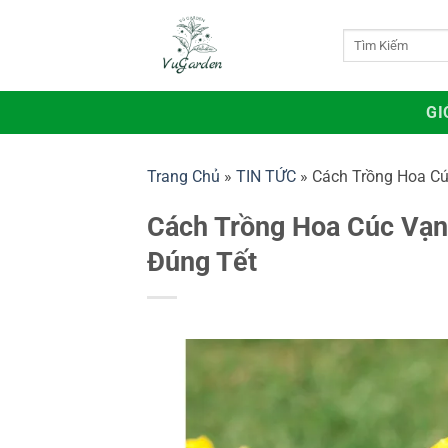
Bỏ
qua
Tìm
kiếm:
nội
dung
GI
Trang Chủ
»
TIN TỨC
»
Cách Trồng Hoa Cú
Cách Trồng Hoa Cúc Vạn
Đúng Tết