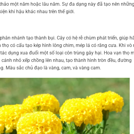
thảo một năm hoặc lâu năm. Sự đa dạng này đã tạo nên nhữn
iện khí hậu khác nhau trên thế giới.
phân nhánh tạo thành bụi. Cây có hệ rễ chùm phát triển, giúp h
thọ có cấu tạo kép hình lông chim, mép lá có răng cưa. Khi vò 
ó tác dụng xua đuổi một số loại côn trùng gây hại. Hoa vạn thọ 
 cánh nhỏ xếp chồng lên nhau, tạo thành hình tròn đều, đường
ống. Màu sắc chủ đạo là vàng, cam, và vàng cam.