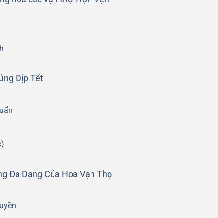
h
úng Dịp Tết
huẩn
c)
ng Đa Dạng Của Hoa Vạn Thọ
ruyền