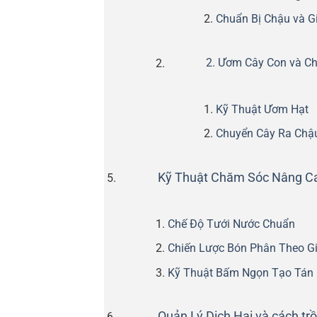
Chuẩn Bị Chậu và G
2. Ươm Cây Con và C
Kỹ Thuật Ươm Hạt
Chuyển Cây Ra Chậ
Kỹ Thuật Chăm Sóc Nâng C
Chế Độ Tưới Nước Chuẩn
Chiến Lược Bón Phân Theo G
Kỹ Thuật Bấm Ngọn Tạo Tán 
Quản Lý Dịch Hại và cách tr