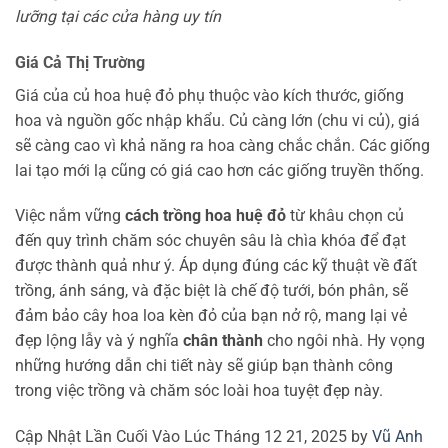
lưỡng tại các cửa hàng uy tín
Giá Cả Thị Trường
Giá của củ hoa huệ đỏ phụ thuộc vào kích thước, giống
hoa và nguồn gốc nhập khẩu. Củ càng lớn (chu vi củ), giá
sẽ càng cao vì khả năng ra hoa càng chắc chắn. Các giống
lai tạo mới lạ cũng có giá cao hơn các giống truyền thống.
Việc nắm vững
cách trồng hoa huệ đỏ
từ khâu chọn củ
đến quy trình chăm sóc chuyên sâu là chìa khóa để đạt
được thành quả như ý. Áp dụng đúng các kỹ thuật về đất
trồng, ánh sáng, và đặc biệt là chế độ tưới, bón phân, sẽ
đảm bảo cây hoa loa kèn đỏ của bạn nở rộ, mang lại vẻ
đẹp lộng lẫy và ý nghĩa
chân thành
cho ngôi nhà. Hy vọng
những hướng dẫn chi tiết này sẽ giúp bạn thành công
trong việc trồng và chăm sóc loài hoa tuyệt đẹp này.
Cập Nhật Lần Cuối Vào Lúc Tháng 12 21, 2025 by
Vũ Anh