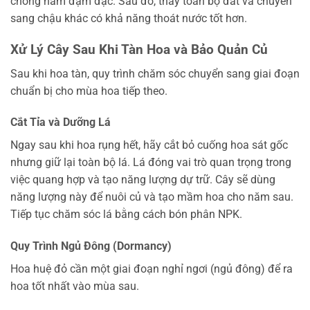
chống nấm đậm đặc. Sau đó, thay toàn bộ đất và chuyển
sang chậu khác có khả năng thoát nước tốt hơn.
Xử Lý Cây Sau Khi Tàn Hoa và Bảo Quản Củ
Sau khi hoa tàn, quy trình chăm sóc chuyển sang giai đoạn
chuẩn bị cho mùa hoa tiếp theo.
Cắt Tỉa và Dưỡng Lá
Ngay sau khi hoa rụng hết, hãy cắt bỏ cuống hoa sát gốc
nhưng giữ lại toàn bộ lá. Lá đóng vai trò quan trọng trong
việc quang hợp và tạo năng lượng dự trữ. Cây sẽ dùng
năng lượng này để nuôi củ và tạo mầm hoa cho năm sau.
Tiếp tục chăm sóc lá bằng cách bón phân NPK.
Quy Trình Ngủ Đông (Dormancy)
Hoa huệ đỏ cần một giai đoạn nghỉ ngơi (ngủ đông) để ra
hoa tốt nhất vào mùa sau.