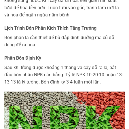
không sũng nước. Khi cây đã ra hoa, nên giảm tần suất
tưới để hoa bền hơn. Luôn tưới vào gốc, tránh làm ướt lá
và hoa để ngăn ngừa nấm bệnh.
Lịch Trình Bón Phân Kích Thích Tăng Trưởng
Bón phân là cần thiết để bù đắp dinh dưỡng mà củ đã
dùng để ra hoa.
Phân Bón Định Kỳ
Sau khi trồng được khoảng 1 tháng và cây đã ra lá, bắt
đầu bón phân NPK cân bằng. Tỷ lệ NPK 10-20-10 hoặc 13-
13-13 là lý tưởng. Bón định kỳ 3-4 tuần một lần.