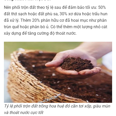
Nên phối trộn đất theo tỷ lệ sau để đảm bảo tối ưu: 50%
đất thịt sạch hoặc đất phù sa, 30% xơ dừa hoặc trấu hun
đã xử lý. Thêm 20% phân hữu cơ đã hoai mục như phân
trùn quế hoặc phân bò ủ. Có thể thêm một lượng nhỏ cát
xây dựng để tăng cường độ thoát nước.
Tỷ lệ phối trộn đất trồng hoa huệ đỏ cần tơi xốp, giàu mùn
và thoát nước cực tốt