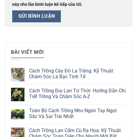
này cho lần bình luận kế tiếp của tôi.
BÀI VIẾT MỚI
Cách Trồng Cây Đô La Trắng: Kỹ Thuật
Chăm Sóc Lá Bạc Tinh Tế
Không
có
Cách Trồng Địa Lan Tứ Thời: Hướng Dẫn Chi
bình
luận
Tiết Trồng Và Chăm Sóc A-Z
ở
Cách
Không
Trồng
có
Toàn Bộ Cách Trồng Nho Ngón Tay Ngọt
Cây
bình
Đô
luận
Sắc Và Sai Trái Nhất
La
ở
Trắng:
Cách
Không
Kỹ
Trồng
có
Cách Trồng Lan Cẩm Cù Ra Hoa: Kỹ Thuật
Thuật
Địa
bình
Chăm
Lan
luận
Chăm Sóc Toàn Diện Cho Người Mới Bắt