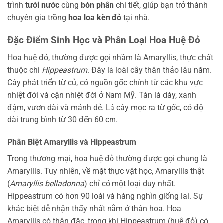
trình
tưới nước
cùng
bón phân
chi tiết, giúp bạn trở thành
chuyên gia trồng
hoa loa kèn đỏ
tại nhà.
Đặc Điểm Sinh Học và Phân Loại Hoa Huệ Đỏ
Hoa huệ đỏ, thường được gọi nhầm là Amaryllis, thực chất
thuộc chi
Hippeastrum
. Đây là loài cây thân thảo lâu năm.
Cây phát triển từ củ, có nguồn gốc chính từ các khu vực
nhiệt đới và cận nhiệt đới ở Nam Mỹ. Tán lá dày, xanh
đậm, vươn dài và mảnh dẻ. Lá cây mọc ra từ gốc, có độ
dài trung bình từ 30 đến 60 cm.
Phân Biệt Amaryllis và Hippeastrum
Trong thương mại, hoa huệ đỏ thường được gọi chung là
Amaryllis. Tuy nhiên, về mặt thực vật học, Amaryllis thật
(
Amaryllis belladonna
) chỉ có một loại duy nhất.
Hippeastrum có hơn 90 loài và hàng nghìn giống lai. Sự
khác biệt dễ nhận thấy nhất nằm ở thân hoa. Hoa
Amaryllis có thân đặc, trong khi Hippeastrum (huệ đỏ) có