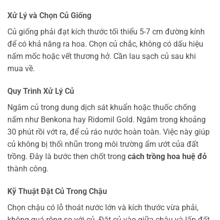
Xử Lý và Chọn Củ Giống
Củ giống phải đạt kích thước tối thiểu 5-7 cm đường kính
để có khả năng ra hoa. Chọn củ chắc, không có dấu hiệu
nấm mốc hoặc vết thương hở. Cần lau sạch củ sau khi
mua về.
Quy Trình Xử Lý Củ
Ngâm củ trong dung dịch sát khuẩn hoặc thuốc chống
nấm như Benkona hay Ridomil Gold. Ngâm trong khoảng
30 phút rồi vớt ra, để củ ráo nước hoàn toàn. Việc này giúp
củ không bị thối nhũn trong môi trường ẩm ướt của đất
trồng. Đây là bước then chốt trong
cách trồng hoa huệ đỏ
thành công.
Kỹ Thuật Đặt Củ Trong Chậu
Chọn chậu có lỗ thoát nước lớn và kích thước vừa phải,
không quá rộng so với củ. Đặt củ vào giữa chậu và lấp đất.