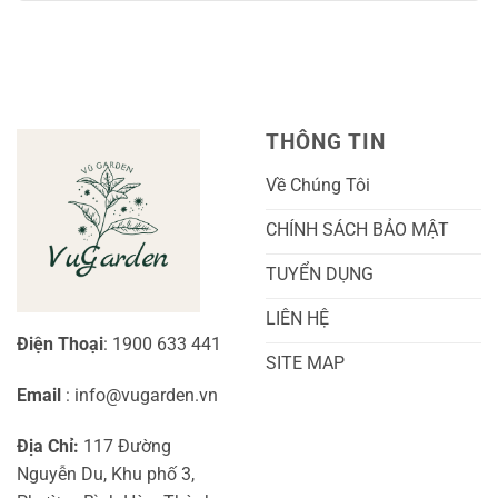
Lan
bình
A-
Và
Cẩm
luận
Z
Sai
Cù
ở
Trái
Ra
Cách
Nhất
Hoa:
Trồng
Kỹ
Cây
Thuật
Khoai
Chăm
Lang
Sóc
Cảnh
Toàn
Thủy
THÔNG TIN
Diện
Sinh
Cho
Chi
Người
Tiết
Về Chúng Tôi
Mới
Và
Bắt
Toàn
Đầu
Diện
CHÍNH SÁCH BẢO MẬT
TUYỂN DỤNG
LIÊN HỆ
Điện Thoại
: 1900 633 441
SITE MAP
Email
: info@vugarden.vn
Địa Chỉ:
117 Đường
Nguyễn Du, Khu phố 3,