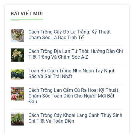
BÀI VIẾT MỚI
Cách Trồng Cây Đô La Trắng: Kỹ Thuật
Chăm Sóc Lá Bạc Tinh Tế
Không
có
Cách Trồng Địa Lan Tứ Thời: Hướng Dẫn Chi
bình
luận
Tiết Trồng Và Chăm Sóc A-Z
ở
Cách
Không
Trồng
có
Toàn Bộ Cách Trồng Nho Ngón Tay Ngọt
Cây
bình
Đô
luận
Sắc Và Sai Trái Nhất
La
ở
Trắng:
Cách
Không
Kỹ
Trồng
có
Cách Trồng Lan Cẩm Cù Ra Hoa: Kỹ Thuật
Thuật
Địa
bình
Chăm
Lan
luận
Chăm Sóc Toàn Diện Cho Người Mới Bắt
Sóc
Tứ
ở
Đầu
Lá
Thời:
Toàn
Bạc
Hướng
Bộ
Không
Tinh
Dẫn
Cách
có
Tế
Chi
Trồng
Cách Trồng Cây Khoai Lang Cảnh Thủy Sinh
bình
Tiết
Nho
luận
Chi Tiết Và Toàn Diện
Trồng
Ngón
ở
Và
Tay
Cách
Không
Chăm
Ngọt
Trồng
có
Sóc
Sắc