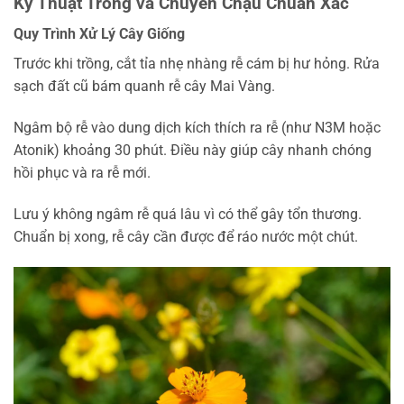
Kỹ Thuật Trồng và Chuyển Chậu Chuẩn Xác
Quy Trình Xử Lý Cây Giống
Trước khi trồng, cắt tỉa nhẹ nhàng rễ cám bị hư hỏng. Rửa
sạch đất cũ bám quanh rễ cây Mai Vàng.
Ngâm bộ rễ vào dung dịch kích thích ra rễ (như N3M hoặc
Atonik) khoảng 30 phút. Điều này giúp cây nhanh chóng
hồi phục và ra rễ mới.
Lưu ý không ngâm rễ quá lâu vì có thể gây tổn thương.
Chuẩn bị xong, rễ cây cần được để ráo nước một chút.