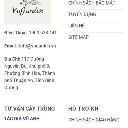
Đầu
Diện
CHÍNH SÁCH BẢO MẬT
TUYỂN DỤNG
LIÊN HỆ
Điện Thoại
: 1900 633 441
SITE MAP
Email
: info@vugarden.vn
Địa Chỉ:
117 Đường
Nguyễn Du, Khu phố 3,
Phường Bình Hòa, Thành
phố Thuận An, Tỉnh Bình
Dương
TƯ VẤN CÂY TRỒNG
HỖ TRỢ KH
TÁC GIẢ VŨ ANH
CHÍNH SÁCH GIAO HÀNG