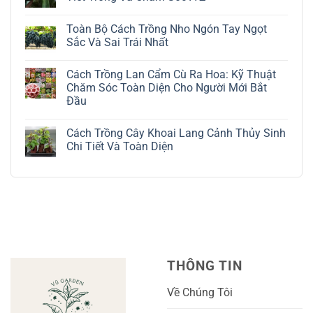
ở
Cách
Không
Trồng
có
Toàn Bộ Cách Trồng Nho Ngón Tay Ngọt
Cây
bình
Đô
luận
Sắc Và Sai Trái Nhất
La
ở
Trắng:
Cách
Không
Kỹ
Trồng
có
Cách Trồng Lan Cẩm Cù Ra Hoa: Kỹ Thuật
Thuật
Địa
bình
Chăm
Lan
luận
Chăm Sóc Toàn Diện Cho Người Mới Bắt
Sóc
Tứ
ở
Đầu
Lá
Thời:
Toàn
Bạc
Hướng
Bộ
Không
Tinh
Dẫn
Cách
có
Tế
Chi
Trồng
Cách Trồng Cây Khoai Lang Cảnh Thủy Sinh
bình
Tiết
Nho
luận
Chi Tiết Và Toàn Diện
Trồng
Ngón
ở
Và
Tay
Cách
Không
Chăm
Ngọt
Trồng
có
Sóc
Sắc
Lan
bình
A-
Và
Cẩm
luận
Z
Sai
Cù
ở
Trái
Ra
Cách
Nhất
Hoa:
Trồng
Kỹ
Cây
Thuật
Khoai
Chăm
Lang
Sóc
Cảnh
Toàn
Thủy
THÔNG TIN
Diện
Sinh
Cho
Chi
Người
Tiết
Về Chúng Tôi
Mới
Và
Bắt
Toàn