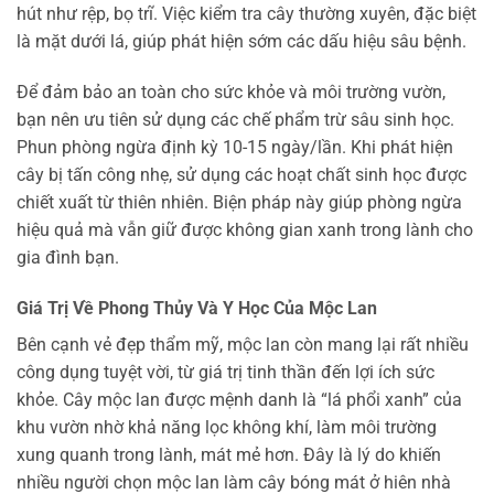
hút như rệp, bọ trĩ. Việc kiểm tra cây thường xuyên, đặc biệt
là mặt dưới lá, giúp phát hiện sớm các dấu hiệu sâu bệnh.
Để đảm bảo an toàn cho sức khỏe và môi trường vườn,
bạn nên ưu tiên sử dụng các chế phẩm trừ sâu sinh học.
Phun phòng ngừa định kỳ 10-15 ngày/lần. Khi phát hiện
cây bị tấn công nhẹ, sử dụng các hoạt chất sinh học được
chiết xuất từ thiên nhiên. Biện pháp này giúp phòng ngừa
hiệu quả mà vẫn giữ được không gian xanh trong lành cho
gia đình bạn.
Giá Trị Về Phong Thủy Và Y Học Của Mộc Lan
Bên cạnh vẻ đẹp thẩm mỹ, mộc lan còn mang lại rất nhiều
công dụng tuyệt vời, từ giá trị tinh thần đến lợi ích sức
khỏe. Cây mộc lan được mệnh danh là “lá phổi xanh” của
khu vườn nhờ khả năng lọc không khí, làm môi trường
xung quanh trong lành, mát mẻ hơn. Đây là lý do khiến
nhiều người chọn mộc lan làm cây bóng mát ở hiên nhà