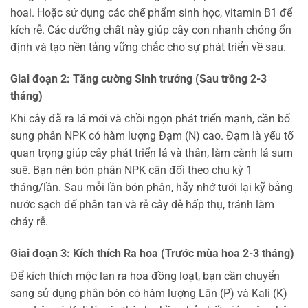
hoai. Hoặc sử dụng các chế phẩm sinh học, vitamin B1 để
kích rễ. Các dưỡng chất này giúp cây con nhanh chóng ổn
định và tạo nền tảng vững chắc cho sự phát triển về sau.
Giai đoạn 2: Tăng cường Sinh trưởng (Sau trồng 2-3
tháng)
Khi cây đã ra lá mới và chồi ngọn phát triển mạnh, cần bổ
sung phân NPK có hàm lượng Đạm (N) cao. Đạm là yếu tố
quan trọng giúp cây phát triển lá và thân, làm cành lá sum
suê. Bạn nên bón phân NPK cân đối theo chu kỳ 1
tháng/lần. Sau mỗi lần bón phân, hãy nhớ tưới lại kỹ bằng
nước sạch để phân tan và rễ cây dễ hấp thụ, tránh làm
cháy rễ.
Giai đoạn 3: Kích thích Ra hoa (Trước mùa hoa 2-3 tháng)
Để kích thích mộc lan ra hoa đồng loạt, bạn cần chuyển
sang sử dụng phân bón có hàm lượng Lân (P) và Kali (K)