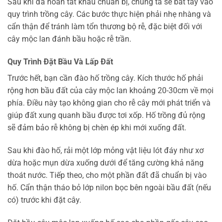
Sau khi đã hoàn tất khâu chuẩn bị, chúng ta sẽ bắt tay vào
quy trình trồng cây. Các bước thực hiện phải nhẹ nhàng và
cẩn thận để tránh làm tổn thương bộ rễ, đặc biệt đối với
cây mộc lan đánh bầu hoặc rễ trần.
Quy Trình Đặt Bầu Và Lấp Đất
Trước hết, bạn cần đào hố trồng cây. Kích thước hố phải
rộng hơn bầu đất của cây mộc lan khoảng 20-30cm về mọi
phía. Điều này tạo không gian cho rễ cây mới phát triển và
giúp đất xung quanh bầu được tơi xốp. Hố trồng đủ rộng
sẽ đảm bảo rễ không bị chèn ép khi mới xuống đất.
Sau khi đào hố, rải một lớp mỏng vật liệu lót đáy như xơ
dừa hoặc mụn dừa xuống dưới để tăng cường khả năng
thoát nước. Tiếp theo, cho một phần đất đã chuẩn bị vào
hố. Cẩn thận tháo bỏ lớp nilon bọc bên ngoài bầu đất (nếu
có) trước khi đặt cây.