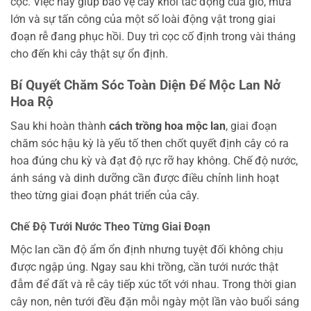
cọc. Việc này giúp bảo vệ cây khỏi tác động của gió, mưa
lớn và sự tấn công của một số loài động vật trong giai
đoạn rễ đang phục hồi. Duy trì cọc cố định trong vài tháng
cho đến khi cây thật sự ổn định.
Bí Quyết Chăm Sóc Toàn Diện Để Mộc Lan Nở
Hoa Rộ
Sau khi hoàn thành
cách trồng hoa mộc lan
, giai đoạn
chăm sóc hậu kỳ là yếu tố then chốt quyết định cây có ra
hoa đúng chu kỳ và đạt độ rực rỡ hay không. Chế độ nước,
ánh sáng và dinh dưỡng cần được điều chỉnh linh hoạt
theo từng giai đoạn phát triển của cây.
Chế Độ Tưới Nước Theo Từng Giai Đoạn
Mộc lan cần độ ẩm ổn định nhưng tuyệt đối không chịu
được ngập úng. Ngay sau khi trồng, cần tưới nước thật
đẫm để đất và rễ cây tiếp xúc tốt với nhau. Trong thời gian
cây non, nên tưới đều đặn mỗi ngày một lần vào buổi sáng