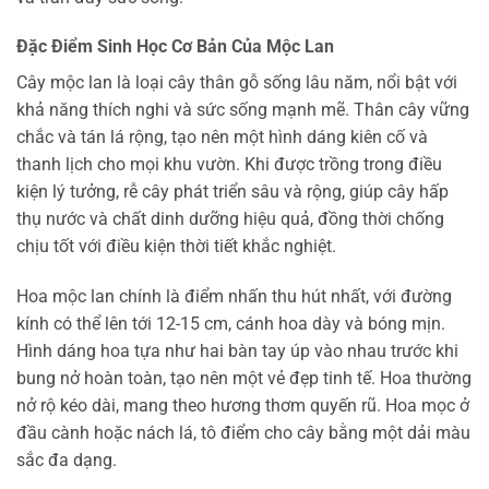
Đặc Điểm Sinh Học Cơ Bản Của Mộc Lan
Cây mộc lan là loại cây thân gỗ sống lâu năm, nổi bật với
khả năng thích nghi và sức sống mạnh mẽ. Thân cây vững
chắc và tán lá rộng, tạo nên một hình dáng kiên cố và
thanh lịch cho mọi khu vườn. Khi được trồng trong điều
kiện lý tưởng, rễ cây phát triển sâu và rộng, giúp cây hấp
thụ nước và chất dinh dưỡng hiệu quả, đồng thời chống
chịu tốt với điều kiện thời tiết khắc nghiệt.
Hoa mộc lan chính là điểm nhấn thu hút nhất, với đường
kính có thể lên tới 12-15 cm, cánh hoa dày và bóng mịn.
Hình dáng hoa tựa như hai bàn tay úp vào nhau trước khi
bung nở hoàn toàn, tạo nên một vẻ đẹp tinh tế. Hoa thường
nở rộ kéo dài, mang theo hương thơm quyến rũ. Hoa mọc ở
đầu cành hoặc nách lá, tô điểm cho cây bằng một dải màu
sắc đa dạng.