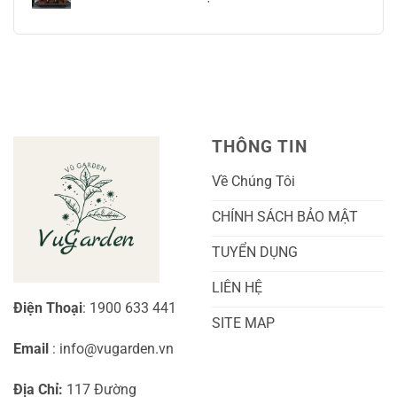
ở
Và
Tay
Cách
Không
Chăm
Ngọt
Trồng
có
Sóc
Sắc
Lan
bình
A-
Và
Cẩm
luận
Z
Sai
Cù
ở
Trái
Ra
Cách
Nhất
Hoa:
Trồng
Kỹ
Cây
Thuật
Khoai
Chăm
Lang
Sóc
Cảnh
Toàn
Thủy
THÔNG TIN
Diện
Sinh
Cho
Chi
Người
Tiết
Về Chúng Tôi
Mới
Và
Bắt
Toàn
Đầu
Diện
CHÍNH SÁCH BẢO MẬT
TUYỂN DỤNG
LIÊN HỆ
Điện Thoại
: 1900 633 441
SITE MAP
Email
: info@vugarden.vn
Địa Chỉ:
117 Đường