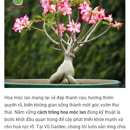
Hoa mộc lan mang lại vẻ đẹp thanh cao, hương thơm
quyến rũ, biến không gian sống thành một góc vườn thư
thái. Nắm vững
cách trồng hoa mộc lan
đúng kỹ thuật là
bước khởi đầu quan trọng để cây phát triển khỏe mạnh và
cho hoa rực rỡ. Tại Vũ Garden, chúng tôi luôn sẵn lòng chia