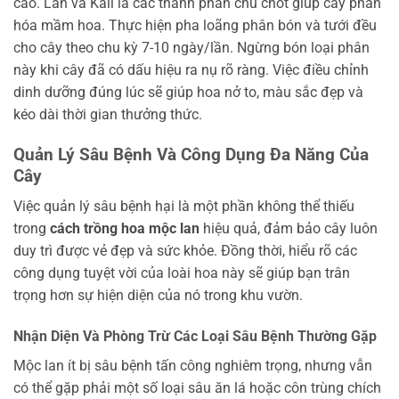
cao. Lân và Kali là các thành phần chủ chốt giúp cây phân
hóa mầm hoa. Thực hiện pha loãng phân bón và tưới đều
cho cây theo chu kỳ 7-10 ngày/lần. Ngừng bón loại phân
này khi cây đã có dấu hiệu ra nụ rõ ràng. Việc điều chỉnh
dinh dưỡng đúng lúc sẽ giúp hoa nở to, màu sắc đẹp và
kéo dài thời gian thưởng thức.
Quản Lý Sâu Bệnh Và Công Dụng Đa Năng Của
Cây
Việc quản lý sâu bệnh hại là một phần không thể thiếu
trong
cách trồng hoa mộc lan
hiệu quả, đảm bảo cây luôn
duy trì được vẻ đẹp và sức khỏe. Đồng thời, hiểu rõ các
công dụng tuyệt vời của loài hoa này sẽ giúp bạn trân
trọng hơn sự hiện diện của nó trong khu vườn.
Nhận Diện Và Phòng Trừ Các Loại Sâu Bệnh Thường Gặp
Mộc lan ít bị sâu bệnh tấn công nghiêm trọng, nhưng vẫn
có thể gặp phải một số loại sâu ăn lá hoặc côn trùng chích