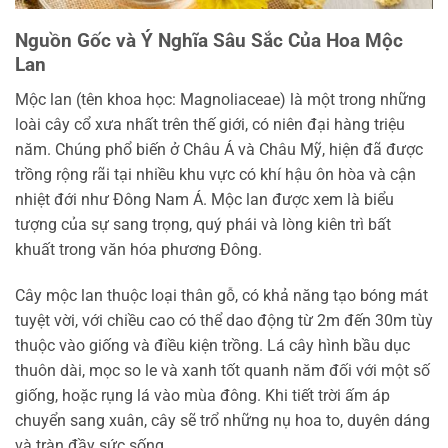
Nguồn Gốc và Ý Nghĩa Sâu Sắc Của Hoa Mộc
Lan
Mộc lan (tên khoa học: Magnoliaceae) là một trong những
loài cây cổ xưa nhất trên thế giới, có niên đại hàng triệu
năm. Chúng phổ biến ở Châu Á và Châu Mỹ, hiện đã được
trồng rộng rãi tại nhiều khu vực có khí hậu ôn hòa và cận
nhiệt đới như Đông Nam Á. Mộc lan được xem là biểu
tượng của sự sang trọng, quý phái và lòng kiên trì bất
khuất trong văn hóa phương Đông.
Cây mộc lan thuộc loại thân gỗ, có khả năng tạo bóng mát
tuyệt vời, với chiều cao có thể dao động từ 2m đến 30m tùy
thuộc vào giống và điều kiện trồng. Lá cây hình bầu dục
thuôn dài, mọc so le và xanh tốt quanh năm đối với một số
giống, hoặc rụng lá vào mùa đông. Khi tiết trời ấm áp
chuyển sang xuân, cây sẽ trổ những nụ hoa to, duyên dáng
và tràn đầy sức sống.