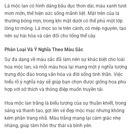
Lá mộc lan có hình dáng bầu dục thon dài, màu xanh tươi
mơn mởn, thể hiện sức sống mãnh liệt. Mặt trên của lá
thường bóng mịn, trong khi mặt dưới có thể phủ một lớp
lông tơ mỏng. Lá mọc so le trên cành, có mép nguyên, tạo
nên sự hài hòa và cân đối cho tổng thể cây.
Phân Loại Và Ý Nghĩa Theo Màu Sắc
Sự đa dạng về màu sắc đã làm nên sự khác biệt cho loài
hoa mộc lan, và mỗi màu hoa lại mang một ý nghĩa tượng
trưng độc đáo trong văn hóa và đời sống tinh thần. Việc
hiểu rõ ý nghĩa này sẽ giúp bạn chọn được giống hoa phù
hợp với sở thích và thông điệp muốn truyền tải.
Hoa mộc lan trắng là biểu tượng của sự thuần khiết, trong
sáng và thanh tao, gợi lên vẻ đẹp mộc mạc nhưng không
kém phần trang nhã. Màu trắng mang lại cảm giác nhẹ
nhàng, giúp tâm hồn thư thái và bình yên.