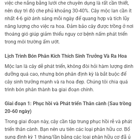
việc che nắng bằng lưới che chuyên dụng là rất cần thiết,
nên duy trì độ che phủ khoảng 30-40%. Cây mộc lan cần ít
nhất 4-6 giờ ánh sáng mỗi ngày để quang hợp và tích lũy
năng lượng cho việc ra hoa. Đảm bảo cây được trồng ở nơi
thoáng gió giúp giảm thiểu nguy cơ bệnh nấm phát triển
trong môi trường ẩm ướt.
Lịch Trình Bón Phân Kích Thích Sinh Trưởng Và Ra Hoa
Mộc lan là cây dễ phát triển, không đòi hỏi hàm lượng dinh
dưỡng quá cao, nhưng bón phân định kỳ là bắt buộc để
cây sinh trưởng mạnh và ra hoa đẹp. Chúng tôi chia quá
trình bón phân thành ba giai đoạn chính.
Giai đoạn 1: Phục hồi và Phát triển Thân cành (Sau trồng
20-60 ngày)
Trong giai đoạn này, cây cần tập trung phục hồi rễ và phát
triển thân cành. Bạn nên ưu tiên các loại phân hữu cơ. Bổ
sung định kỳ 1 tháng/lần bằng các loại phân hữu cơ đã ủ