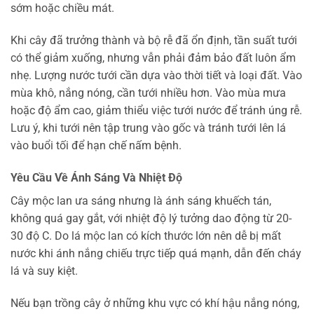
sớm hoặc chiều mát.
Khi cây đã trưởng thành và bộ rễ đã ổn định, tần suất tưới
có thể giảm xuống, nhưng vẫn phải đảm bảo đất luôn ẩm
nhẹ. Lượng nước tưới cần dựa vào thời tiết và loại đất. Vào
mùa khô, nắng nóng, cần tưới nhiều hơn. Vào mùa mưa
hoặc độ ẩm cao, giảm thiểu việc tưới nước để tránh úng rễ.
Lưu ý, khi tưới nên tập trung vào gốc và tránh tưới lên lá
vào buổi tối để hạn chế nấm bệnh.
Yêu Cầu Về Ánh Sáng Và Nhiệt Độ
Cây mộc lan ưa sáng nhưng là ánh sáng khuếch tán,
không quá gay gắt, với nhiệt độ lý tưởng dao động từ 20-
30 độ C. Do lá mộc lan có kích thước lớn nên dễ bị mất
nước khi ánh nắng chiếu trực tiếp quá mạnh, dẫn đến cháy
lá và suy kiệt.
Nếu bạn trồng cây ở những khu vực có khí hậu nắng nóng,