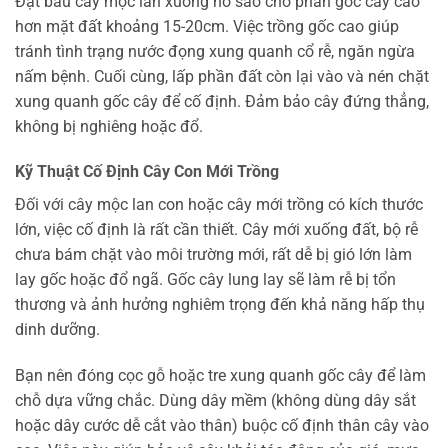
Đặt bầu cây mộc lan xuống hố sao cho phần gốc cây cao
hơn mặt đất khoảng 15-20cm. Việc trồng gốc cao giúp
tránh tình trạng nước đọng xung quanh cổ rễ, ngăn ngừa
nấm bệnh. Cuối cùng, lấp phần đất còn lại vào và nén chặt
xung quanh gốc cây để cố định. Đảm bảo cây đứng thẳng,
không bị nghiêng hoặc đổ.
Kỹ Thuật Cố Định Cây Con Mới Trồng
Đối với cây mộc lan con hoặc cây mới trồng có kích thước
lớn, việc cố định là rất cần thiết. Cây mới xuống đất, bộ rễ
chưa bám chặt vào môi trường mới, rất dễ bị gió lớn làm
lay gốc hoặc đổ ngã. Gốc cây lung lay sẽ làm rễ bị tổn
thương và ảnh hưởng nghiêm trọng đến khả năng hấp thụ
dinh dưỡng.
Bạn nên đóng cọc gỗ hoặc tre xung quanh gốc cây để làm
chỗ dựa vững chắc. Dùng dây mềm (không dùng dây sắt
hoặc dây cước dễ cắt vào thân) buộc cố định thân cây vào