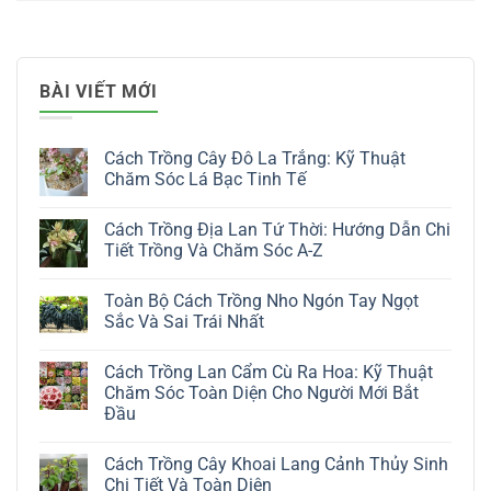
BÀI VIẾT MỚI
Cách Trồng Cây Đô La Trắng: Kỹ Thuật
Chăm Sóc Lá Bạc Tinh Tế
Không
có
Cách Trồng Địa Lan Tứ Thời: Hướng Dẫn Chi
bình
luận
Tiết Trồng Và Chăm Sóc A-Z
ở
Cách
Không
Trồng
có
Toàn Bộ Cách Trồng Nho Ngón Tay Ngọt
Cây
bình
Đô
luận
Sắc Và Sai Trái Nhất
La
ở
Trắng:
Cách
Không
Kỹ
Trồng
có
Cách Trồng Lan Cẩm Cù Ra Hoa: Kỹ Thuật
Thuật
Địa
bình
Chăm
Lan
luận
Chăm Sóc Toàn Diện Cho Người Mới Bắt
Sóc
Tứ
ở
Đầu
Lá
Thời:
Toàn
Bạc
Hướng
Bộ
Không
Tinh
Dẫn
Cách
có
Tế
Chi
Trồng
Cách Trồng Cây Khoai Lang Cảnh Thủy Sinh
bình
Tiết
Nho
luận
Chi Tiết Và Toàn Diện
Trồng
Ngón