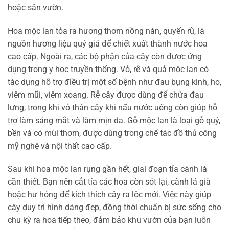
hoặc sân vườn.
Hoa mộc lan tỏa ra hương thơm nồng nàn, quyến rũ, là
nguồn hương liệu quý giá để chiết xuất thành nước hoa
cao cấp. Ngoài ra, các bộ phận của cây còn được ứng
dụng trong y học truyền thống. Vỏ, rễ và quả mộc lan có
tác dụng hỗ trợ điều trị một số bệnh như đau bụng kinh, ho,
viêm mũi, viêm xoang. Rễ cây được dùng để chữa đau
lưng, trong khi vỏ thân cây khi nấu nước uống còn giúp hỗ
trợ làm sáng mắt và làm mịn da. Gỗ mộc lan là loại gỗ quý,
bền và có mùi thơm, được dùng trong chế tác đồ thủ công
mỹ nghệ và nội thất cao cấp.
Sau khi hoa mộc lan rụng gần hết, giai đoạn tỉa cành là
cần thiết. Bạn nên cắt tỉa các hoa còn sót lại, cành lá già
hoặc hư hỏng để kích thích cây ra lộc mới. Việc này giúp
cây duy trì hình dáng đẹp, đồng thời chuẩn bị sức sống cho
chu kỳ ra hoa tiếp theo, đảm bảo khu vườn của bạn luôn