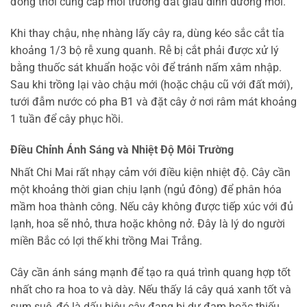
đồng thời cung cấp môi trường đất giàu dinh dưỡng mới.
Khi thay chậu, nhẹ nhàng lấy cây ra, dùng kéo sắc cắt tỉa
khoảng 1/3 bộ rễ xung quanh. Rễ bị cắt phải được xử lý
bằng thuốc sát khuẩn hoặc vôi để tránh nấm xâm nhập.
Sau khi trồng lại vào chậu mới (hoặc chậu cũ với đất mới),
tưới đẫm nước có pha B1 và đặt cây ở nơi râm mát khoảng
1 tuần để cây phục hồi.
Điều Chỉnh Ánh Sáng và Nhiệt Độ Môi Trường
Nhất Chi Mai rất nhạy cảm với điều kiện nhiệt độ. Cây cần
một khoảng thời gian chịu lạnh (ngủ đông) để phân hóa
mầm hoa thành công. Nếu cây không được tiếp xúc với đủ
lạnh, hoa sẽ nhỏ, thưa hoặc không nở. Đây là lý do người
miền Bắc có lợi thế khi trồng Mai Trắng.
Cây cần ánh sáng mạnh để tạo ra quá trình quang hợp tốt
nhất cho ra hoa to và dày. Nếu thấy lá cây quá xanh tốt và
sum suê, đó là dấu hiệu cây đang bị dư đạm hoặc thiếu