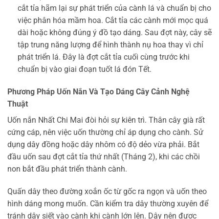
cắt tỉa hãm lại sự phát triển của cành lá và chuẩn bị cho
việc phân hóa mầm hoa. Cắt tỉa các cành mới mọc quá
dài hoặc không đúng ý đồ tạo dáng. Sau đợt này, cây sẽ
tập trung năng lượng để hình thành nụ hoa thay vì chỉ
phát triển lá. Đây là đợt cắt tỉa cuối cùng trước khi
chuẩn bị vào giai đoạn tuốt lá đón Tết.
Phương Pháp Uốn Nắn Và Tạo Dáng Cây Cảnh Nghệ
Thuật
Uốn nắn Nhất Chi Mai đòi hỏi sự kiên trì. Thân cây già rất
cứng cáp, nên việc uốn thường chỉ áp dụng cho cành. Sử
dụng dây đồng hoặc dây nhôm có độ dẻo vừa phải. Bắt
đầu uốn sau đợt cắt tỉa thứ nhất (Tháng 2), khi các chồi
non bắt đầu phát triển thành cành.
Quấn dây theo đường xoắn ốc từ gốc ra ngọn và uốn theo
hình dáng mong muốn. Cần kiểm tra dây thường xuyên để
tránh dây siết vào cành khi cành lớn lên. Dây nên được