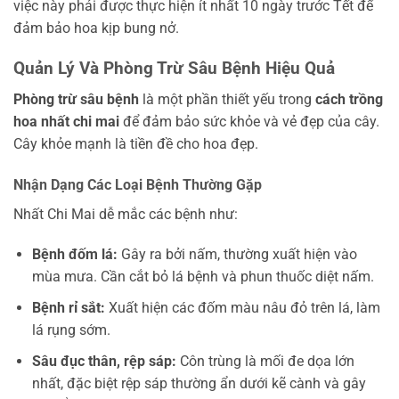
việc này phải được thực hiện ít nhất 10 ngày trước Tết để
đảm bảo hoa kịp bung nở.
Quản Lý Và Phòng Trừ Sâu Bệnh Hiệu Quả
Phòng trừ sâu bệnh
là một phần thiết yếu trong
cách trồng
hoa nhất chi mai
để đảm bảo sức khỏe và vẻ đẹp của cây.
Cây khỏe mạnh là tiền đề cho hoa đẹp.
Nhận Dạng Các Loại Bệnh Thường Gặp
Nhất Chi Mai dễ mắc các bệnh như:
Bệnh đốm lá:
Gây ra bởi nấm, thường xuất hiện vào
mùa mưa. Cần cắt bỏ lá bệnh và phun thuốc diệt nấm.
Bệnh rỉ sắt:
Xuất hiện các đốm màu nâu đỏ trên lá, làm
lá rụng sớm.
Sâu đục thân, rệp sáp:
Côn trùng là mối đe dọa lớn
nhất, đặc biệt rệp sáp thường ẩn dưới kẽ cành và gây