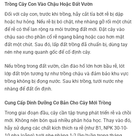
Trồng Cây Con Vào Chậu Hoặc Đất Vườn
Đối với cây con, trước khi trồng, hãy cắt tỉa bớt rễ bị dập
hoặc hư hỏng. Nếu rễ bị bó chặt, nhẹ nhàng gỡ rối một chút
để rễ có thể lan rộng ra môi trường đất mới. Đặt cây vào
chậu sao cho phần cổ rễ ngang bằng hoặc cao hơn mặt
đất một chút. Sau đó, lấp đất trồng đã chuẩn bị, dùng tay
nén nhẹ xung quanh gốc để cố định cây.
Nếu trồng trong đất vườn, cần đào hố lớn hơn bầu rễ, lót
lớp đất trộn tương tự như trồng chậu và đảm bảo khu vực
trồng không bị đọng nước. Sau khi trồng, tưới nước nhẹ
nhàng để đất ổn định.
Cung Cấp Dinh Dưỡng Cơ Bản Cho Cây Mới Trồng
Trong giai đoạn đầu, cây cần tập trung phát triển rễ và chồi
mới. Không nên bón quá nhiều phân hóa học. Thay vào đó,
hãy sử dụng các chất kích thích ra rễ (như B1, NPK 30-10-
10 pha loãng) tưới nhẹ nhàng 1-2 lần/tuần trong tháng