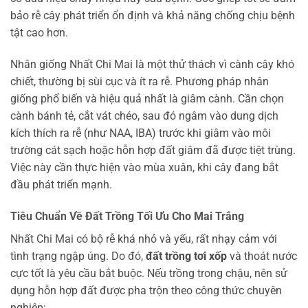
bảo rễ cây phát triển ổn định và khả năng chống chịu bệnh
tật cao hơn.
Nhân giống Nhất Chi Mai là một thử thách vì cành cây khó
chiết, thường bị sùi cục và ít ra rễ. Phương pháp nhân
giống phổ biến và hiệu quả nhất là giâm cành. Cần chọn
cành bánh tẻ, cắt vát chéo, sau đó ngâm vào dung dịch
kích thích ra rễ (như NAA, IBA) trước khi giâm vào môi
trường cát sạch hoặc hỗn hợp đất giâm đã được tiệt trùng.
Việc này cần thực hiện vào mùa xuân, khi cây đang bắt
đầu phát triển mạnh.
Tiêu Chuẩn Về Đất Trồng Tối Ưu Cho Mai Trắng
Nhất Chi Mai có bộ rễ khá nhỏ và yếu, rất nhạy cảm với
tình trạng ngập úng. Do đó,
đất trồng tơi xốp
và thoát nước
cực tốt là yêu cầu bắt buộc. Nếu trồng trong chậu, nên sử
dụng hỗn hợp đất được pha trộn theo công thức chuyên
nghiệp: