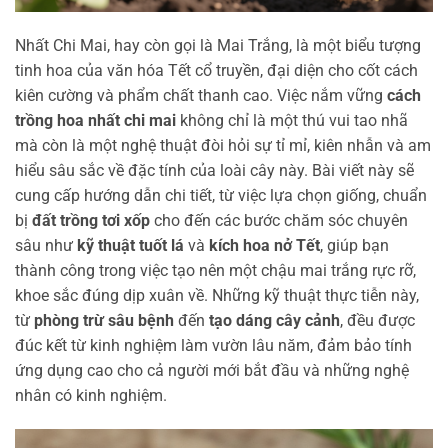
Nhất Chi Mai, hay còn gọi là Mai Trắng, là một biểu tượng
tinh hoa của văn hóa Tết cổ truyền, đại diện cho cốt cách
kiên cường và phẩm chất thanh cao. Việc nắm vững
cách
trồng hoa nhất chi mai
không chỉ là một thú vui tao nhã
mà còn là một nghệ thuật đòi hỏi sự tỉ mỉ, kiên nhẫn và am
hiểu sâu sắc về đặc tính của loài cây này. Bài viết này sẽ
cung cấp hướng dẫn chi tiết, từ việc lựa chọn giống, chuẩn
bị
đất trồng tơi xốp
cho đến các bước chăm sóc chuyên
sâu như
kỹ thuật tuốt lá
và
kích hoa nở Tết
, giúp bạn
thành công trong việc tạo nên một chậu mai trắng rực rỡ,
khoe sắc đúng dịp xuân về. Những kỹ thuật thực tiễn này,
từ
phòng trừ sâu bệnh
đến
tạo dáng cây cảnh
, đều được
đúc kết từ kinh nghiệm làm vườn lâu năm, đảm bảo tính
ứng dụng cao cho cả người mới bắt đầu và những nghệ
nhân có kinh nghiệm.