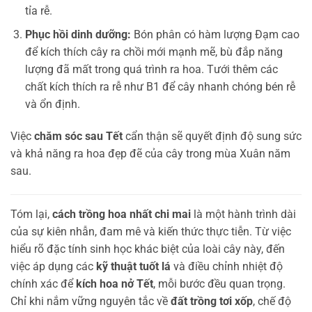
tỉa rễ.
Phục hồi dinh dưỡng:
Bón phân có hàm lượng Đạm cao
để kích thích cây ra chồi mới mạnh mẽ, bù đắp năng
lượng đã mất trong quá trình ra hoa. Tưới thêm các
chất kích thích ra rễ như B1 để cây nhanh chóng bén rễ
và ổn định.
Việc
chăm sóc sau Tết
cẩn thận sẽ quyết định độ sung sức
và khả năng ra hoa đẹp đẽ của cây trong mùa Xuân năm
sau.
Tóm lại,
cách trồng hoa nhất chi mai
là một hành trình dài
của sự kiên nhẫn, đam mê và kiến thức thực tiễn. Từ việc
hiểu rõ đặc tính sinh học khác biệt của loài cây này, đến
việc áp dụng các
kỹ thuật tuốt lá
và điều chỉnh nhiệt độ
chính xác để
kích hoa nở Tết
, mỗi bước đều quan trọng.
Chỉ khi nắm vững nguyên tắc về
đất trồng tơi xốp
, chế độ