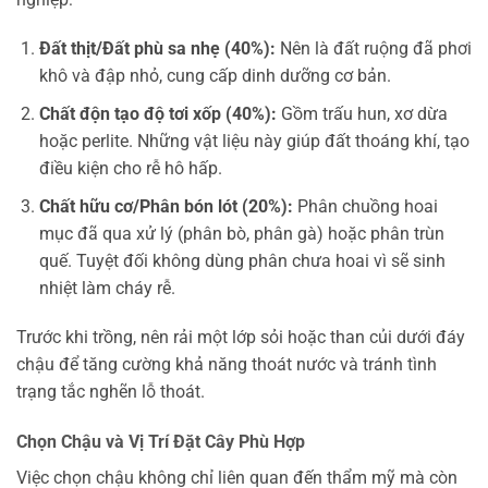
Đất thịt/Đất phù sa nhẹ (40%):
Nên là đất ruộng đã phơi
khô và đập nhỏ, cung cấp dinh dưỡng cơ bản.
Chất độn tạo độ tơi xốp (40%):
Gồm trấu hun, xơ dừa
hoặc perlite. Những vật liệu này giúp đất thoáng khí, tạo
điều kiện cho rễ hô hấp.
Chất hữu cơ/Phân bón lót (20%):
Phân chuồng hoai
mục đã qua xử lý (phân bò, phân gà) hoặc phân trùn
quế. Tuyệt đối không dùng phân chưa hoai vì sẽ sinh
nhiệt làm cháy rễ.
Trước khi trồng, nên rải một lớp sỏi hoặc than củi dưới đáy
chậu để tăng cường khả năng thoát nước và tránh tình
trạng tắc nghẽn lỗ thoát.
Chọn Chậu và Vị Trí Đặt Cây Phù Hợp
Việc chọn chậu không chỉ liên quan đến thẩm mỹ mà còn