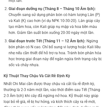
một lần.
Giai đoạn dưỡng nụ (Tháng 8 – Tháng 10 Âm lịch):
Chuyển sang sử dụng phân bón có hàm lượng Lân (P)
và Kali (K) cao hơn (ví dụ NPK 10-30-20). Lân giúp cây
tạo mầm hoa, còn Kali giúp nụ mập và hoa bền màu
hơn. Giảm tần suất bón xuống 20-30 ngày một lần.
Giai đoạn trước Tết (Tháng 11 – 12 Âm lịch):
Ngừng
bón phân có N cao. Chỉ bổ sung vi lượng hoặc Kali liều
nhẹ nếu cần thiết để hỗ trợ ra hoa. Tránh bón phân hóa
học trong giai đoạn này để ngăn ngừa tình trạng cây bị
sốc và chảy nhựa.
Kỹ Thuật Thay Chậu Và Cắt Rễ Định Kỳ
Nhất Chi Mai cần được thay chậu và cắt tỉa rễ định kỳ,
thường là 2-3 năm một lần, vào thời điểm sau Tết (Tháng
2-3 Âm lịch) khi cây đã ngừng nở hoa. Kỹ thuật này giúp
loại bỏ rễ già, rễ bị hư hỏng, và kích thích cây ra rễ mới,