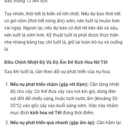
đầu tháng 12 Âm lịch.
Tuy nhiên, thời tiết là biến số lớn nhất. Nếu dự báo thời tiết
có gió nồm (thời tiết nóng ấm) sớm, nên tuốt lá muộn hơn
vài ngày. Ngược lại, nếu dự báo có đợt rét kéo dài và sâu,
nên tuốt lá sớm hơn. Kỹ thuật tuốt lá phải được thực hiện
nhẹ nhàng bằng tay, chỉ tuốt lá, giữ lại toàn bộ nụ và cuống
lá.
Điều Chỉnh Nhiệt Độ Và Độ Ẩm Để Kích Hoa Nở Tết
Sau khi tuốt lá, cần theo dõi sự phát triển của nụ hoa.
Nếu nụ phát triển chậm (gặp rét đậm):
Cần tăng nhiệt
độ cho cây. Có thể đưa cây vào nơi kín gió, dùng đèn
sợi đốt để chiếu sáng, hoặc tưới nước ấm (khoảng 30-
35°C) vào gốc cây vào buổi sáng sớm. Việc này nhằm
mục đích
kích hoa nở Tết
đúng thời điểm.
Nếu nụ phát triển quá nhanh (gặp ấm áp):
Cần hãm lại