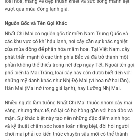
loài hoa, mang vẻ đẹp thuần khiết và sức sống mãnh liệt
vượt qua mùa đông lạnh giá.
Nguồn Gốc và Tên Gọi Khác
Nhất Chi Mai có nguồn gốc từ miền Nam Trung Quốc và
các khu vực có khí hậu lạnh, nơi cây cần sự khắc nghiệt
của mùa đông để phân hóa mầm hoa. Tại Việt Nam, cây
phát triển mạnh ở các tỉnh phía Bắc và đã trở thành một
phần không thể thiếu trong nét đẹp ngày Tết. Ngoài tên gọi
phổ biến là Mai Trắng, loài cây này còn được biết đến với
những mỹ danh khác như Nhị Độ Mai (vì hoa nở hai lần),
Hàn Mai (Mai nở trong giá lạnh), hay Lưỡng Nhị Mai.
Nhiều người lầm tưởng Nhất Chi Mai thuộc nhóm cây mai
vàng, nhưng thực tế, nó lại có họ hàng gần với hoa đào và
mận. Sự khác biệt này tạo nên những đặc điểm sinh học
và kỹ thuật chăm sóc hoàn toàn riêng biệt, đòi hỏi người
chơi mai phải có kiến thức chuyên sâu mới có thể thành