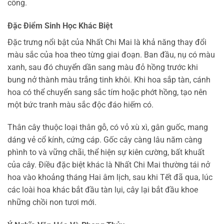
công.
Đặc Điểm Sinh Học Khác Biệt
Đặc trưng nổi bật của Nhất Chi Mai là khả năng thay đổi
màu sắc của hoa theo từng giai đoạn. Ban đầu, nụ có màu
xanh, sau đó chuyển dần sang màu đỏ hồng trước khi
bung nở thành màu trắng tinh khôi. Khi hoa sắp tàn, cánh
hoa có thể chuyển sang sắc tím hoặc phớt hồng, tạo nên
một bức tranh màu sắc độc đáo hiếm có.
Thân cây thuộc loại thân gỗ, có vỏ xù xì, gân guốc, mang
dáng vẻ cổ kính, cứng cáp. Gốc cây càng lâu năm càng
phình to và vững chãi, thể hiện sự kiên cường, bất khuất
của cây. Điều đặc biệt khác là Nhất Chi Mai thường tái nở
hoa vào khoảng tháng Hai âm lịch, sau khi Tết đã qua, lúc
các loài hoa khác bắt đầu tàn lụi, cây lại bắt đầu khoe
những chồi non tươi mới.