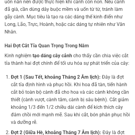
uốn nắn nên được thực hiện khi cành còn non. Nếu cành
đã già, cần dùng dây buộc mềm và uốn từ từ, tránh làm
gãy cành. Mục tiêu là tạo ra các dáng thế kinh điển như
Long, Lão, Trực, Hoành, hoặc các dáng tự nhiên như Văn
Nhân.
Hai Đợt Cắt Tỉa Quan Trọng Trong Năm
Kinh nghiệm
tạo dáng cây cảnh
cho thấy cần chia việc cắt
tỉa thành hai đợt chính để tối ưu hóa sự phát triển của cây:
Đợt 1 (Sau Tết, khoảng Tháng 2 Âm lịch):
Đây là đợt
cắt tỉa định hình và phục hồi. Khi hoa đã tàn, tiến hành
cắt bỏ toàn bộ cành đã cho hoa và các cành không cần
thiết (cành vượt, cành tăm, cành bị sâu bệnh). Cắt giảm
khoảng 1/3 đến 1/2 chiều dài cành để kích thích cây
đâm chồi mới mạnh mẽ. Sau khi cắt, bón phân phục hồi
và dưỡng rễ.
Đợt 2 (Giữa Hè, khoảng Tháng 7 Âm lịch):
Đây là đợt