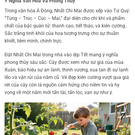
Ý Nghĩa Văn Hóa Và Phong Thủy
Trong văn hóa Á Đông, Nhất Chi Mai được xếp vào Tứ Quý:
“Tùng – Trúc – Cúc – Mai,” đại diện cho chí khí và phẩm
chất của bậc quân tử: thanh cao, tiết tháo, và kiên cường.
Sắc trắng tinh khôi của hoa tượng trưng cho sự thuần
khiết, liêm minh, chính trực.
Đặt Nhất Chi Mai trong nhà vào dịp Tết mang ý nghĩa
phong thủy sâu sắc. Cây được xem như sứ giả của mùa
Xuân, báo hiệu sự an lành, thịnh vượng, xua tan đi sự lạnh
lẽo và vận rủi của năm cũ. Vẻ đẹp kiên cường vượt qua giá
rét của cây còn là nguồn cảm hứng cho niềm tin và hy
vọng về một năm mới tấn tài, tấn lộc, vạn sự như ý.