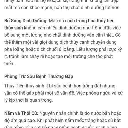
nhầy bám vào rễ. Bộ rễ sạch sẽ, trắng tinh không chỉ đẹp
mắt mà còn khỏe mạnh, hấp thụ chất dinh dưỡng tốt hơn.
Bổ Sung Dinh Dưỡng:
Mặc dù
cách trồng hoa thủy tiên
thủy sinh
không cần nhiều dinh dưỡng như trồng đất, việc
bổ sung một lượng nhỏ chất dinh dưỡng vẫn cần thiết. Có
thể thêm một vài giọt dung dịch thủy canh chuyên dụng
pha loãng hoặc dịch chuối ủ loãng. Liều lượng phải cực kỳ
ít, tránh làm cháy rễ hoặc tạo môi trường cho tảo phát
triển.
Phòng Trừ Sâu Bệnh Thường Gặp
Thủy Tiên thủy sinh ít bị sâu bệnh hơn trồng đất nhưng
vẫn có thể gặp phải một số vấn đề. Việc phòng ngừa và xử
lý kịp thời là quan trọng.
Nấm và Thối Củ:
Nguyên nhân chính là do nước bẩn hoặc
độ ẩm quá cao. Khi phát hiện nấm mốc trắng hoặc củ bắt
đầu mềm, cần cắt bỏ ngay phần bệnh và rửa sạch bằng