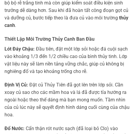
bộ bộ rễ trắng tinh mà còn giúp kiểm soát điều kiện sinh
trưởng dễ dàng hơn. Sau khi đã hoàn tất công đoạn gọt củ
và dưỡng củ, bước tiếp theo là đưa củ vào môi trường
thủy
canh
.
Thiết Lập Môi Trường Thủy Canh Ban Đầu
Lót Đáy Chậu:
Đầu tiên, đặt một lớp sỏi hoặc đá cuội sạch
vào khoảng 1/3 đến 1/2 chiều cao của bình thủy tinh. Lớp
vật liệu này sẽ làm nền tảng vững chắc, giúp củ không bị
nghiêng đổ và tạo khoảng trống cho rễ.
Định Vị Củ:
Đặt củ Thủy Tiên đã gọt lên trên lớp sỏi. Cần
xoay củ sao cho các mầm hoa và lá đã được tỉa hướng ra
ngoài hoặc theo thế dáng mà bạn mong muốn. Tầm nhìn
của củ lúc này sẽ quyết định hình dáng cuối cùng của chậu
hoa.
Đổ Nước:
Cẩn thận rót nước sạch (đã loại bỏ Clo) vào