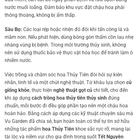
nước muối loãng. Đảm bảo khu vực đặt chậu hoa phải
thông thoáng, không bị ẩm thấp.
Sâu Bọ:
Các loại rệp hoặc nhện đỏ đôi khi tấn công lá và
mầm non. Nếu phát hiện, dùng bông gòn thấm cồn lau nhẹ
nhàng vùng bị bệnh. Trong môi trường thủy sinh, không
nên sử dụng thuốc bảo vệ thực vật hóa học để tránh làm ô
nhiễm nước.
Việc trồng và chăm sóc hoa Thủy Tiên đòi hỏi sự kiên
nhẫn, tinh tế và một chút nghệ thuật. Từ khâu lựa chọn
củ
giống khỏe
, thực hiện
nghệ thuật gọt củ
chi tiết, cho đến
khi áp dụng
cách trồng hoa thủy tiên thủy sinh
đúng
chuẩn, mỗi bước đi đều góp phần tạo nên một chậu hoa
hoàn hảo. Bằng cách áp dụng các kỹ thuật chuyên sâu mà
Vu Garden đã chia sẻ, bạn hoàn toàn có thể tự tin sở hữu
những tác phẩm
hoa Thủy Tiên
khoe sắc rực rỡ, mang lại
tài lộc và niềm vui cho gia đình trong suốt
Tết Nguyên