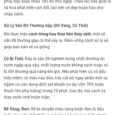
phía, hãy xoay chậu 180 độ mỗi ngày. Thao tác này giúp lá
và hoa phát triển cân đối, tạo nên vẻ đẹp hoàn hảo cho
chậu cảnh.
Xử Lý Vấn Đề Thường Gặp (Rễ Vàng, Củ Thối)
Khi thực hiện
cách trồng hoa thủy tiên thủy sinh
, một số
vấn đề thường gặp có thể xảy ra. Nắm vững cách xử lý sẽ
giúp bạn bảo vệ củ giống.
Củ Bị Thối:
Đây là vấn đề nghiêm trọng nhất, thường do
nước ngập quá sâu, chất lượng nước không sạch hoặc củ
bị tổn thương quá nặng khi gọt. Nếu phát hiện củ có dấu
hiệu mềm, có màu nâu đen, hãy cắt bỏ ngay phần thối và
ngâm củ vào dung dịch sát khuẩn (ví dụ: cồn 70% hoặc
thuốc tím pha loãng) trong 10 phút. Sau đó, rửa sạch và
thay nước mới hoàn toàn.
Rễ Vàng, Đen:
Rễ bị chuyển màu vàng hoặc đen là dấu