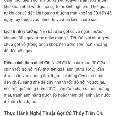
Canh thời điểm nở hoa đúng
Tết Nguyên Đán
là kỹ thuật
khó khăn nhất và đòi hỏi sự tỉ mỉ, kinh nghiệm. Thời gian
từ khi gọt củ đến khi hoa nở thường mất khoảng 30 đến 45
ngày, tùy thuộc vào nhiệt độ và điều kiện chăm sóc.
Lịch trình lý tưởng:
Nên bắt đầu gọt củ và ngâm nước
khoảng 30 ngày trước ngày mùng 1 Tết. Đối với những củ
chưa gọt vỏ (trồng từ củ khô), nên ươm sớm hơn khoảng
40 đến 45 ngày.
Điều chỉnh theo nhiệt độ:
Nhiệt độ là chìa khóa để điều
chỉnh tốc độ nở. Nếu thời tiết quá lạnh (dưới 15°C), cần
đưa chậu vào phòng ấm, thậm chí dùng đèn sưởi hoặc
đèn chiếu sáng nhẹ để đẩy nhanh tốc độ nở. Ngược lại,
nếu trời quá nóng (trên 20°C), cần đưa chậu ra nơi thoáng
mát, tránh ánh nắng trực tiếp hoặc thêm đá lạnh vào nước
để hãm tốc độ nở.
Thực Hành Nghệ Thuật Gọt Củ Thủy Tiên Chi