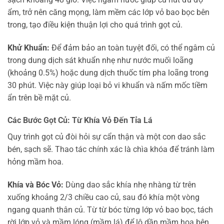
ẩm, trở nên căng mọng, làm mềm các lớp vỏ bao bọc bên
trong, tạo điều kiện thuận lợi cho quá trình gọt củ.
Khử Khuẩn:
Để đảm bảo an toàn tuyệt đối, có thể ngâm củ
trong dung dịch sát khuẩn nhẹ như nước muối loãng
(khoảng 0.5%) hoặc dung dịch thuốc tím pha loãng trong
30 phút. Việc này giúp loại bỏ vi khuẩn và nấm mốc tiềm
ẩn trên bề mặt củ.
Các Bước Gọt Củ: Từ Khía Vỏ Đến Tỉa Lá
Quy trình gọt củ đòi hỏi sự cẩn thận và một con dao sắc
bén, sạch sẽ. Thao tác chính xác là chìa khóa để tránh làm
hỏng mầm hoa.
Khía và Bóc Vỏ:
Dùng dao sắc khía nhẹ nhàng từ trên
xuống khoảng 2/3 chiều cao củ, sau đó khía một vòng
ngang quanh thân củ. Từ từ bóc từng lớp vỏ bao bọc, tách
rời lớp vỏ và mầm lóng (mầm lá) để lộ dần mầm hoa bên