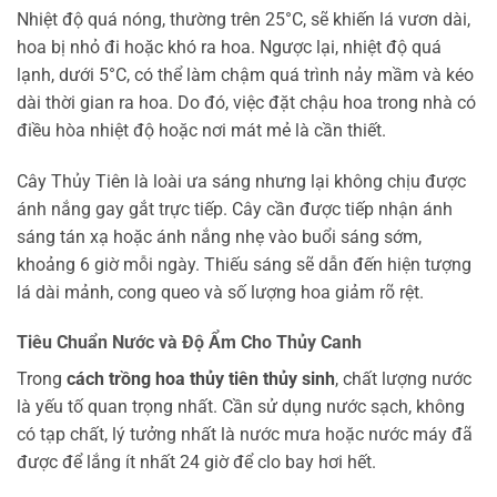
Nhiệt độ quá nóng, thường trên 25°C, sẽ khiến lá vươn dài,
hoa bị nhỏ đi hoặc khó ra hoa. Ngược lại, nhiệt độ quá
lạnh, dưới 5°C, có thể làm chậm quá trình nảy mầm và kéo
dài thời gian ra hoa. Do đó, việc đặt chậu hoa trong nhà có
điều hòa nhiệt độ hoặc nơi mát mẻ là cần thiết.
Cây Thủy Tiên là loài ưa sáng nhưng lại không chịu được
ánh nắng gay gắt trực tiếp. Cây cần được tiếp nhận ánh
sáng tán xạ hoặc ánh nắng nhẹ vào buổi sáng sớm,
khoảng 6 giờ mỗi ngày. Thiếu sáng sẽ dẫn đến hiện tượng
lá dài mảnh, cong queo và số lượng hoa giảm rõ rệt.
Tiêu Chuẩn Nước và Độ Ẩm Cho Thủy Canh
Trong
cách trồng hoa thủy tiên thủy sinh
, chất lượng nước
là yếu tố quan trọng nhất. Cần sử dụng nước sạch, không
có tạp chất, lý tưởng nhất là nước mưa hoặc nước máy đã
được để lắng ít nhất 24 giờ để clo bay hơi hết.