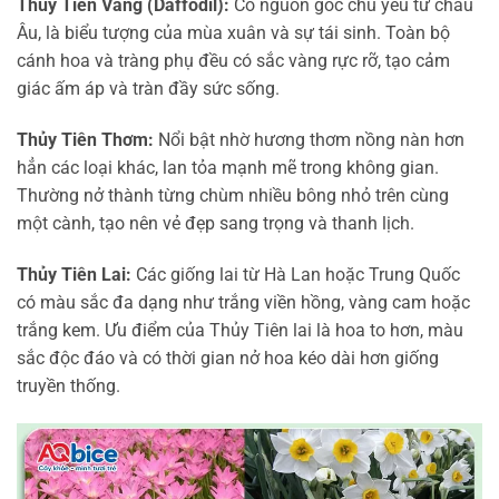
Thủy Tiên Vàng (Daffodil):
Có nguồn gốc chủ yếu từ châu
Âu, là biểu tượng của mùa xuân và sự tái sinh. Toàn bộ
cánh hoa và tràng phụ đều có sắc vàng rực rỡ, tạo cảm
giác ấm áp và tràn đầy sức sống.
Thủy Tiên Thơm:
Nổi bật nhờ hương thơm nồng nàn hơn
hẳn các loại khác, lan tỏa mạnh mẽ trong không gian.
Thường nở thành từng chùm nhiều bông nhỏ trên cùng
một cành, tạo nên vẻ đẹp sang trọng và thanh lịch.
Thủy Tiên Lai:
Các giống lai từ Hà Lan hoặc Trung Quốc
có màu sắc đa dạng như trắng viền hồng, vàng cam hoặc
trắng kem. Ưu điểm của Thủy Tiên lai là hoa to hơn, màu
sắc độc đáo và có thời gian nở hoa kéo dài hơn giống
truyền thống.