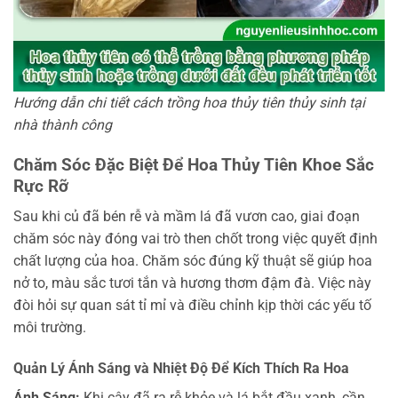
Hướng dẫn chi tiết cách trồng hoa thủy tiên thủy sinh tại
nhà thành công
Chăm Sóc Đặc Biệt Để Hoa Thủy Tiên Khoe Sắc
Rực Rỡ
Sau khi củ đã bén rễ và mầm lá đã vươn cao, giai đoạn
chăm sóc này đóng vai trò then chốt trong việc quyết định
chất lượng của hoa. Chăm sóc đúng kỹ thuật sẽ giúp hoa
nở to, màu sắc tươi tắn và hương thơm đậm đà. Việc này
đòi hỏi sự quan sát tỉ mỉ và điều chỉnh kịp thời các yếu tố
môi trường.
Quản Lý Ánh Sáng và Nhiệt Độ Để Kích Thích Ra Hoa
Ánh Sáng:
Khi cây đã ra rễ khỏe và lá bắt đầu xanh, cần