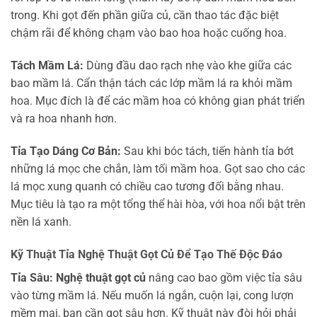
trong. Khi gọt đến phần giữa củ, cần thao tác đặc biệt
chậm rãi để không chạm vào bao hoa hoặc cuống hoa.
Tách Mầm Lá:
Dùng đầu dao rạch nhẹ vào khe giữa các
bao mầm lá. Cẩn thận tách các lớp mầm lá ra khỏi mầm
hoa. Mục đích là để các mầm hoa có không gian phát triển
và ra hoa nhanh hơn.
Tỉa Tạo Dáng Cơ Bản:
Sau khi bóc tách, tiến hành tỉa bớt
những lá mọc che chắn, làm tối mầm hoa. Gọt sao cho các
lá mọc xung quanh có chiều cao tương đối bằng nhau.
Mục tiêu là tạo ra một tổng thể hài hòa, với hoa nổi bật trên
nền lá xanh.
Kỹ Thuật Tỉa Nghệ Thuật Gọt Củ Để Tạo Thế Độc Đáo
Tỉa Sâu:
Nghệ thuật gọt củ
nâng cao bao gồm việc tỉa sâu
vào từng mầm lá. Nếu muốn lá ngắn, cuộn lại, cong lượn
mềm mại, bạn cần gọt sâu hơn. Kỹ thuật này đòi hỏi phải