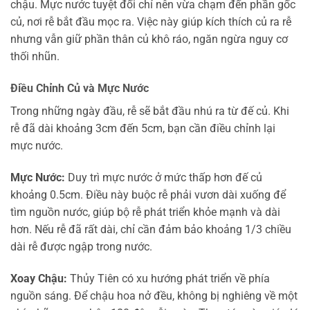
chậu. Mực nước tuyệt đối chỉ nên vừa chạm đến phần gốc
củ, nơi rễ bắt đầu mọc ra. Việc này giúp kích thích củ ra rễ
nhưng vẫn giữ phần thân củ khô ráo, ngăn ngừa nguy cơ
thối nhũn.
Điều Chỉnh Củ và Mực Nước
Trong những ngày đầu, rễ sẽ bắt đầu nhú ra từ đế củ. Khi
rễ đã dài khoảng 3cm đến 5cm, bạn cần điều chỉnh lại
mực nước.
Mực Nước:
Duy trì mực nước ở mức thấp hơn đế củ
khoảng 0.5cm. Điều này buộc rễ phải vươn dài xuống để
tìm nguồn nước, giúp bộ rễ phát triển khỏe mạnh và dài
hơn. Nếu rễ đã rất dài, chỉ cần đảm bảo khoảng 1/3 chiều
dài rễ được ngập trong nước.
Xoay Chậu:
Thủy Tiên có xu hướng phát triển về phía
nguồn sáng. Để chậu hoa nở đều, không bị nghiêng về một