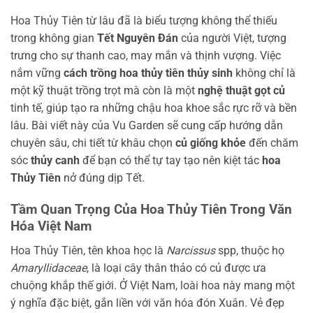
Hoa Thủy Tiên từ lâu đã là biểu tượng không thể thiếu
trong không gian
Tết Nguyên Đán
của người Việt, tượng
trưng cho sự thanh cao, may mắn và thịnh vượng. Việc
nắm vững
cách trồng hoa thủy tiên thủy sinh
không chỉ là
một kỹ thuật trồng trọt mà còn là một
nghệ thuật gọt củ
tinh tế, giúp tạo ra những chậu hoa khoe sắc rực rỡ và bền
lâu. Bài viết này của Vu Garden sẽ cung cấp hướng dẫn
chuyên sâu, chi tiết từ khâu chọn
củ giống khỏe
đến chăm
sóc
thủy canh
để bạn có thể tự tay tạo nên kiệt tác
hoa
Thủy Tiên
nở đúng dịp Tết.
Tầm Quan Trọng Của Hoa Thủy Tiên Trong Văn
Hóa Việt Nam
Hoa Thủy Tiên, tên khoa học là
Narcissus
spp, thuộc họ
Amaryllidaceae
, là loại cây thân thảo có củ được ưa
chuộng khắp thế giới. Ở Việt Nam, loài hoa này mang một
ý nghĩa đặc biệt, gắn liền với văn hóa đón Xuân. Vẻ đẹp