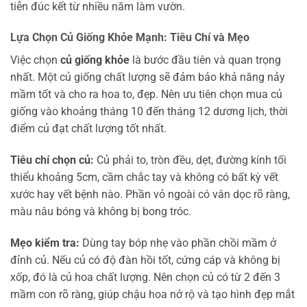
tiễn đúc kết từ nhiều năm làm vườn.
Lựa Chọn Củ Giống Khỏe Mạnh: Tiêu Chí và Mẹo
Việc chọn
củ giống khỏe
là bước đầu tiên và quan trọng
nhất. Một củ giống chất lượng sẽ đảm bảo khả năng nảy
mầm tốt và cho ra hoa to, đẹp. Nên ưu tiên chọn mua củ
giống vào khoảng tháng 10 đến tháng 12 dương lịch, thời
điểm củ đạt chất lượng tốt nhất.
Tiêu chí chọn củ:
Củ phải to, tròn đều, dẹt, đường kính tối
thiểu khoảng 5cm, cầm chắc tay và không có bất kỳ vết
xước hay vết bệnh nào. Phần vỏ ngoài có vân dọc rõ ràng,
màu nâu bóng và không bị bong tróc.
Mẹo kiểm tra:
Dùng tay bóp nhẹ vào phần chồi mầm ở
đỉnh củ. Nếu củ có độ đàn hồi tốt, cứng cáp và không bị
xốp, đó là củ hoa chất lượng. Nên chọn củ có từ 2 đến 3
mầm con rõ ràng, giúp chậu hoa nở rộ và tạo hình đẹp mắt