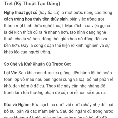
Tiết (Kỹ Thuật Tạo Dáng)
Nghệ thuật gọt củ
(hay tỉa củ) là một bước nâng cao trong
cách trồng hoa thủy tiên thủy sinh
, biến việc trồng trọt
thành một hình thức nghệ thuật. Mục đích của việc gọt củ
là để kích thích củ ra rễ nhanh hơn, tạo hình dáng nghệ
thuật cho lá và hoa, đồng thời giúp hoa nở đồng đều và
bền hơn. Đây là công đoạn thể hiện rõ kinh nghiệm và sự
khéo léo của người trồng.
Sơ Chế và Khử Khuẩn Củ Trước Gọt
Lột Vỏ:
Sau khi chọn được củ giống, tiến hành lột bỏ hoàn
toàn lớp vỏ màu nâu bên ngoài cùng và loại bỏ hết phần rễ
khô, đen bám ở đế củ. Thao tác này cần nhẹ nhàng để
tránh làm tổn thương phần đế củ, nơi rễ non sẽ mọc ra.
Rửa và Ngâm:
Rửa sạch củ dưới vòi nước chảy nhẹ để loại
bỏ bụi bẩn và các mầm bệnh. Sau đó, ngâm củ trong nước
sạch khoảng 48 giờ. Việc ngâm nước giúp củ hút đủ độ