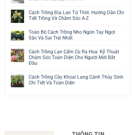
Không
có
Cách Trồng Địa Lan Tứ Thời: Hướng Dẫn Chi
bình
luận
Tiết Trồng Và Chăm Sóc A-Z
ở
Cách
Không
Trồng
có
Toàn Bộ Cách Trồng Nho Ngón Tay Ngọt
Cây
bình
Đô
luận
Sắc Và Sai Trái Nhất
La
ở
Trắng:
Cách
Không
Kỹ
Trồng
có
Cách Trồng Lan Cẩm Cù Ra Hoa: Kỹ Thuật
Thuật
Địa
bình
Chăm
Lan
luận
Chăm Sóc Toàn Diện Cho Người Mới Bắt
Sóc
Tứ
ở
Đầu
Lá
Thời:
Toàn
Bạc
Hướng
Bộ
Không
Tinh
Dẫn
Cách
có
Tế
Chi
Trồng
Cách Trồng Cây Khoai Lang Cảnh Thủy Sinh
bình
Tiết
Nho
luận
Chi Tiết Và Toàn Diện
Trồng
Ngón
ở
Và
Tay
Cách
Không
Chăm
Ngọt
Trồng
có
Sóc
Sắc
Lan
bình
A-
Và
Cẩm
luận
Z
Sai
Cù
ở
Trái
Ra
Cách
Nhất
Hoa:
Trồng
Kỹ
Cây
Thuật
Khoai
Chăm
Lang
Sóc
Cảnh
Toàn
Thủy
THÔNG TIN