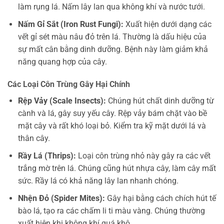
làm rụng lá. Nấm lây lan qua không khí và nước tưới.
Nấm Gỉ Sắt (Iron Rust Fungi):
Xuất hiện dưới dạng các
vết gỉ sét màu nâu đỏ trên lá. Thường là dấu hiệu của
sự mất cân bằng dinh dưỡng. Bệnh này làm giảm khả
năng quang hợp của cây.
Các Loại Côn Trùng Gây Hại Chính
Rệp Vảy (Scale Insects):
Chúng hút chất dinh dưỡng từ
cành và lá, gây suy yếu cây. Rệp vảy bám chặt vào bề
mặt cây và rất khó loại bỏ. Kiểm tra kỹ mặt dưới lá và
thân cây.
Rầy Lá (Thrips):
Loại côn trùng nhỏ này gây ra các vết
trắng mờ trên lá. Chúng cũng hút nhựa cây, làm cây mất
sức. Rầy lá có khả năng lây lan nhanh chóng.
Nhện Đỏ (Spider Mites):
Gây hại bằng cách chích hút tế
bào lá, tạo ra các chấm li ti màu vàng. Chúng thường
xuất hiện khi không khí quá khô.