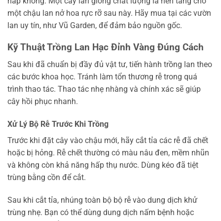
nấp không. Một cây lan giống chất lượng là nền tảng cho
một chậu lan nở hoa rực rỡ sau này. Hãy mua tại các vườn
lan uy tín, như Vũ Garden, để đảm bảo nguồn gốc.
Kỹ Thuật Trồng Lan Hạc Đỉnh Vàng Đúng Cách
Sau khi đã chuẩn bị đầy đủ vật tư, tiến hành trồng lan theo
các bước khoa học. Tránh làm tổn thương rễ trong quá
trình thao tác. Thao tác nhẹ nhàng và chính xác sẽ giúp
cây hồi phục nhanh.
Xử Lý Bộ Rễ Trước Khi Trồng
Trước khi đặt cây vào chậu mới, hãy cắt tỉa các rễ đã chết
hoặc bị hỏng. Rễ chết thường có màu nâu đen, mềm nhũn
và không còn khả năng hấp thụ nước. Dùng kéo đã tiệt
trùng bằng cồn để cắt.
Sau khi cắt tỉa, nhúng toàn bộ bộ rễ vào dung dịch khử
trùng nhẹ. Bạn có thể dùng dung dịch nấm bệnh hoặc