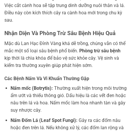
Việc cắt cành hoa sẽ tập trung dinh dưỡng nuôi thân và lá.
Điều này còn kích thích cây ra cành hoa mới trong chu kỳ
sau.
Nhận Diện Và Phòng Trừ Sâu Bệnh Hiệu Quả
Mặc dù Lan Hạc Đỉnh Vàng khá dễ trồng, chúng vẫn có thể
mắc một số loại sâu bệnh phổ biến.
Phòng trừ sâu bệnh
kịp thời là chìa khóa để bảo vệ sức khỏe cây. Vệ sinh và
kiểm tra thường xuyên giúp phát hiện sớm.
Các Bệnh Nấm Và Vi Khuẩn Thường Gặp
Nấm mốc (Botrytis):
Thường xuất hiện trong môi trường
ẩm ướt và thiếu thông gió. Dấu hiệu là các vết đen hoặc
nâu trên lá và hoa. Nấm mốc làm hoa nhanh tàn và gây
suy nhược cây.
Nấm Đốm Lá (Leaf Spot Fungi):
Gây ra các đốm nâu
hoặc đen trên lá. Nếu không xử lý, các đốm lan rộng và