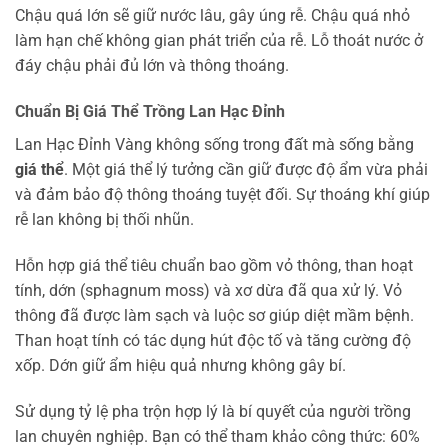
Chậu quá lớn sẽ giữ nước lâu, gây úng rễ. Chậu quá nhỏ
làm hạn chế không gian phát triển của rễ. Lỗ thoát nước ở
đáy chậu phải đủ lớn và thông thoáng.
Chuẩn Bị Giá Thể Trồng Lan Hạc Đỉnh
Lan Hạc Đỉnh Vàng không sống trong đất mà sống bằng
giá thể
. Một giá thể lý tưởng cần giữ được độ ẩm vừa phải
và đảm bảo độ thông thoáng tuyệt đối. Sự thoáng khí giúp
rễ lan không bị thối nhũn.
Hỗn hợp giá thể tiêu chuẩn bao gồm vỏ thông, than hoạt
tính, dớn (sphagnum moss) và xơ dừa đã qua xử lý. Vỏ
thông đã được làm sạch và luộc sơ giúp diệt mầm bệnh.
Than hoạt tính có tác dụng hút độc tố và tăng cường độ
xốp. Dớn giữ ẩm hiệu quả nhưng không gây bí.
Sử dụng tỷ lệ pha trộn hợp lý là bí quyết của người trồng
lan chuyên nghiệp. Bạn có thể tham khảo công thức: 60%