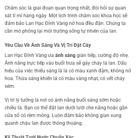
Chăm sóc là giai đoạn quan trọng nhất, đòi hỏi sự quan
sát tỉ mỉ hàng ngày. Một lịch trình chăm sóc khoa học sẽ
đảm bảo Lan Hạc Đỉnh Vàng nở hoa đều đặn. Chúng ta
cần mô phỏng lại môi trường sống tự nhiên của lan.
Yêu Cầu Về Ánh Sáng Và Vị Trí Đặt Cây
Lan Hạc Đỉnh Vàng ưa
ánh sáng
gián tiếp, cường độ nhẹ.
Ánh nắng trực tiếp vào buổi trưa sẽ gây cháy lá lan. Dấu
hiệu của việc thiếu sáng là lá có màu xanh đậm, không nở
hoa. Thừa sáng khiến lá có màu vàng nhạt, có vết cháy
sém.
Vị trí lý tưởng là nơi có ánh nắng buổi sáng sớm hoặc
chiều tà. Bạn có thể đặt lan dưới lưới che nắng hoặc gần
cửa sổ có rèm mỏng. Luôn đảm bảo không gian xung
quanh chậu lan được thông thoáng.
Kỹ Thuật Tưới Nước Chuẩn Xác