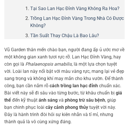
Tại Sao Lan Hạc Đỉnh Vàng Không Ra Hoa?
Trồng Lan Hạc Đỉnh Vàng Trong Nhà Có Được
Không?
Tần Suất Thay Chậu Là Bao Lâu?
Vũ Garden thân mến chào bạn, người đang ấp ủ ước mơ về
một không gian xanh tươi rực rỡ. Lan Hạc Đỉnh Vàng, hay
còn gọi là
Phalaenopsis amabilis
, là một lựa chọn tuyệt
vời. Loài lan này nổi bật với màu vàng rực, mang lại vẻ đẹp
sang trọng và không khí may mắn cho khu vườn. Để thành
công, bạn cần nắm rõ
cách trồng lan hạc đỉnh
chuẩn xác.
Bài viết này sẽ đi sâu vào từng bước, từ khâu chuẩn bị
giá
thể
đến kỹ thuật
ánh sáng
và
phòng trừ sâu bệnh
, giúp
bạn chinh phục loài
cây cảnh phong thủy
tuyệt vời này.
Đây là hành trình đòi hỏi sự kiên nhẫn và tỉ mỉ, nhưng
thành quả là vô cùng xứng đáng.