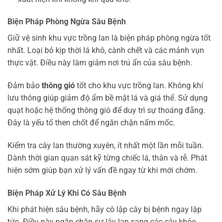
Biện Pháp Phòng Ngừa Sâu Bệnh
Giữ vệ sinh khu vực trồng lan là biện pháp phòng ngừa tốt
nhất. Loại bỏ kịp thời lá khô, cành chết và các mảnh vụn
thực vật. Điều này làm giảm nơi trú ẩn của sâu bệnh.
Đảm bảo
thông gió
tốt cho khu vực trồng lan. Không khí
lưu thông giúp giảm độ ẩm bề mặt lá và giá thể. Sử dụng
quạt hoặc hệ thống thông gió để duy trì sự thoáng đãng.
Đây là yếu tố then chốt để ngăn chặn nấm mốc.
Kiểm tra cây lan thường xuyên, ít nhất một lần mỗi tuần.
Dành thời gian quan sát kỹ từng chiếc lá, thân và rễ. Phát
hiện sớm giúp bạn xử lý vấn đề ngay từ khi mới chớm.
Biện Pháp Xử Lý Khi Có Sâu Bệnh
Khi phát hiện sâu bệnh, hãy cô lập cây bị bệnh ngay lập
tức. Điều này ngăn chặn sự lây lan sang các cây khỏe