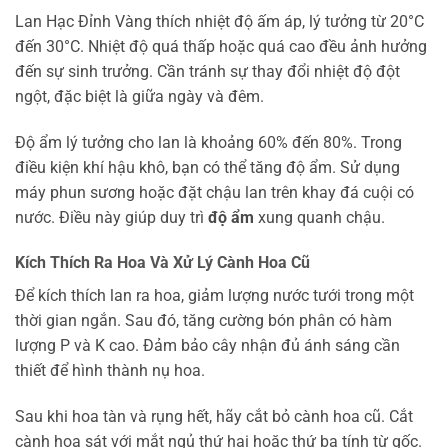
Lan Hạc Đỉnh Vàng thích nhiệt độ ấm áp, lý tưởng từ 20°C
đến 30°C. Nhiệt độ quá thấp hoặc quá cao đều ảnh hưởng
đến sự sinh trưởng. Cần tránh sự thay đổi nhiệt độ đột
ngột, đặc biệt là giữa ngày và đêm.
Độ ẩm lý tưởng cho lan là khoảng 60% đến 80%. Trong
điều kiện khí hậu khô, bạn có thể tăng độ ẩm. Sử dụng
máy phun sương hoặc đặt chậu lan trên khay đá cuội có
nước. Điều này giúp duy trì
độ ẩm
xung quanh chậu.
Kích Thích Ra Hoa Và Xử Lý Cành Hoa Cũ
Để kích thích lan ra hoa, giảm lượng nước tưới trong một
thời gian ngắn. Sau đó, tăng cường bón phân có hàm
lượng P và K cao. Đảm bảo cây nhận đủ ánh sáng cần
thiết để hình thành nụ hoa.
Sau khi hoa tàn và rụng hết, hãy cắt bỏ cành hoa cũ. Cắt
cành hoa sát với mắt ngủ thứ hai hoặc thứ ba tính từ gốc.