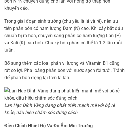
bón NPK chuyên dụng cho lan với nồng độ thấp hơn
khuyến cáo.
Trong giai đoạn sinh trưởng (chủ yếu là lá và rễ), nên ưu
tiên phân bón có hàm lượng Đạm (N) cao. Khi cây bắt đầu
chuẩn bị ra hoa, chuyển sang phân có hàm lượng Lân (P)
và Kali (K) cao hơn. Chu kỳ bón phân có thể là 1-2 lần mỗi
tuần.
Bổ sung thêm các loại phân vi lượng và Vitamin B1 cũng
rất có lợi. Pha loãng phân bón với nước sạch rồi tưới. Tránh
để phân bón đọng lại trên lá lan.
Lan Hạc Đỉnh Vàng đang phát triển mạnh mẽ với bộ rễ
khỏe, dấu hiệu chăm sóc đúng cách
Điều Chỉnh Nhiệt Độ Và Độ Ẩm Môi Trường