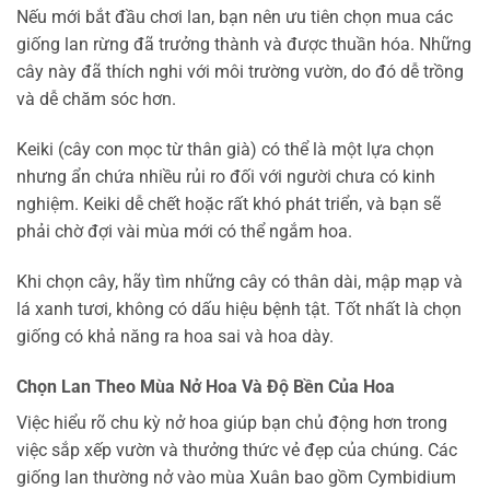
Nếu mới bắt đầu chơi lan, bạn nên ưu tiên chọn mua các
giống lan rừng đã trưởng thành và được thuần hóa. Những
cây này đã thích nghi với môi trường vườn, do đó dễ trồng
và dễ chăm sóc hơn.
Keiki (cây con mọc từ thân già) có thể là một lựa chọn
nhưng ẩn chứa nhiều rủi ro đối với người chưa có kinh
nghiệm. Keiki dễ chết hoặc rất khó phát triển, và bạn sẽ
phải chờ đợi vài mùa mới có thể ngắm hoa.
Khi chọn cây, hãy tìm những cây có thân dài, mập mạp và
lá xanh tươi, không có dấu hiệu bệnh tật. Tốt nhất là chọn
giống có khả năng ra hoa sai và hoa dày.
Chọn Lan Theo Mùa Nở Hoa Và Độ Bền Của Hoa
Việc hiểu rõ chu kỳ nở hoa giúp bạn chủ động hơn trong
việc sắp xếp vườn và thưởng thức vẻ đẹp của chúng. Các
giống lan thường nở vào mùa Xuân bao gồm Cymbidium