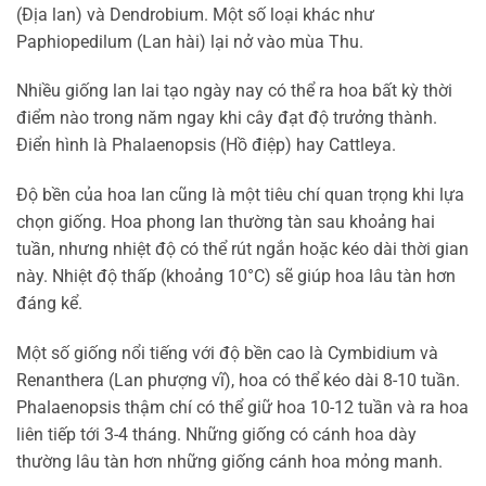
(Địa lan) và Dendrobium. Một số loại khác như
Paphiopedilum (Lan hài) lại nở vào mùa Thu.
Nhiều giống lan lai tạo ngày nay có thể ra hoa bất kỳ thời
điểm nào trong năm ngay khi cây đạt độ trưởng thành.
Điển hình là Phalaenopsis (Hồ điệp) hay Cattleya.
Độ bền của hoa lan cũng là một tiêu chí quan trọng khi lựa
chọn giống. Hoa phong lan thường tàn sau khoảng hai
tuần, nhưng nhiệt độ có thể rút ngắn hoặc kéo dài thời gian
này. Nhiệt độ thấp (khoảng 10°C) sẽ giúp hoa lâu tàn hơn
đáng kể.
Một số giống nổi tiếng với độ bền cao là Cymbidium và
Renanthera (Lan phượng vĩ), hoa có thể kéo dài 8-10 tuần.
Phalaenopsis thậm chí có thể giữ hoa 10-12 tuần và ra hoa
liên tiếp tới 3-4 tháng. Những giống có cánh hoa dày
thường lâu tàn hơn những giống cánh hoa mỏng manh.