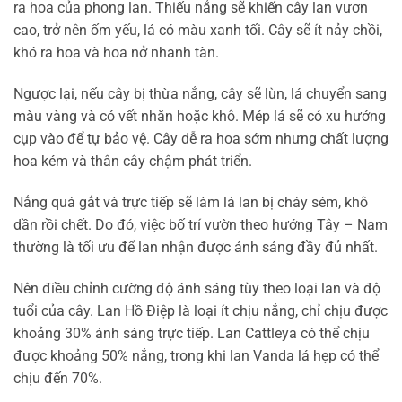
ra hoa của phong lan. Thiếu nắng sẽ khiến cây lan vươn
cao, trở nên ốm yếu, lá có màu xanh tối. Cây sẽ ít nảy chồi,
khó ra hoa và hoa nở nhanh tàn.
Ngược lại, nếu cây bị thừa nắng, cây sẽ lùn, lá chuyển sang
màu vàng và có vết nhăn hoặc khô. Mép lá sẽ có xu hướng
cụp vào để tự bảo vệ. Cây dễ ra hoa sớm nhưng chất lượng
hoa kém và thân cây chậm phát triển.
Nắng quá gắt và trực tiếp sẽ làm lá lan bị cháy sém, khô
dần rồi chết. Do đó, việc bố trí vườn theo hướng Tây – Nam
thường là tối ưu để lan nhận được ánh sáng đầy đủ nhất.
Nên điều chỉnh cường độ ánh sáng tùy theo loại lan và độ
tuổi của cây. Lan Hồ Điệp là loại ít chịu nắng, chỉ chịu được
khoảng 30% ánh sáng trực tiếp. Lan Cattleya có thể chịu
được khoảng 50% nắng, trong khi lan Vanda lá hẹp có thể
chịu đến 70%.