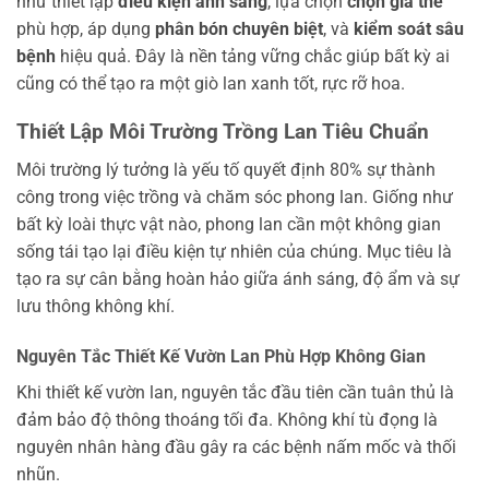
như thiết lập
điều kiện ánh sáng
, lựa chọn
chọn giá thể
phù hợp, áp dụng
phân bón chuyên biệt
, và
kiểm soát sâu
bệnh
hiệu quả. Đây là nền tảng vững chắc giúp bất kỳ ai
cũng có thể tạo ra một giò lan xanh tốt, rực rỡ hoa.
Thiết Lập Môi Trường Trồng Lan Tiêu Chuẩn
Môi trường lý tưởng là yếu tố quyết định 80% sự thành
công trong việc trồng và chăm sóc phong lan. Giống như
bất kỳ loài thực vật nào, phong lan cần một không gian
sống tái tạo lại điều kiện tự nhiên của chúng. Mục tiêu là
tạo ra sự cân bằng hoàn hảo giữa ánh sáng, độ ẩm và sự
lưu thông không khí.
Nguyên Tắc Thiết Kế Vườn Lan Phù Hợp Không Gian
Khi thiết kế vườn lan, nguyên tắc đầu tiên cần tuân thủ là
đảm bảo độ thông thoáng tối đa. Không khí tù đọng là
nguyên nhân hàng đầu gây ra các bệnh nấm mốc và thối
nhũn.