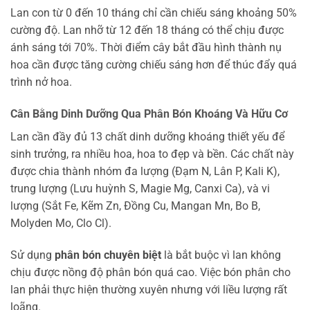
Lan con từ 0 đến 10 tháng chỉ cần chiếu sáng khoảng 50%
cường độ. Lan nhỡ từ 12 đến 18 tháng có thể chịu được
ánh sáng tới 70%. Thời điểm cây bắt đầu hình thành nụ
hoa cần được tăng cường chiếu sáng hơn để thúc đẩy quá
trình nở hoa.
Cân Bằng Dinh Dưỡng Qua Phân Bón Khoáng Và Hữu Cơ
Lan cần đầy đủ 13 chất dinh dưỡng khoáng thiết yếu để
sinh trưởng, ra nhiều hoa, hoa to đẹp và bền. Các chất này
được chia thành nhóm đa lượng (Đạm N, Lân P, Kali K),
trung lượng (Lưu huỳnh S, Magie Mg, Canxi Ca), và vi
lượng (Sắt Fe, Kẽm Zn, Đồng Cu, Mangan Mn, Bo B,
Molyden Mo, Clo Cl).
Sử dụng
phân bón chuyên biệt
là bắt buộc vì lan không
chịu được nồng độ phân bón quá cao. Việc bón phân cho
lan phải thực hiện thường xuyên nhưng với liều lượng rất
loãng.