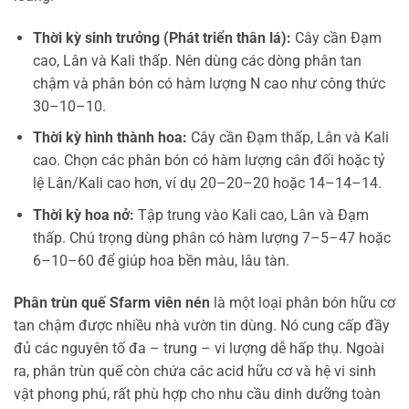
Thời kỳ sinh trưởng (Phát triển thân lá):
Cây cần Đạm
cao, Lân và Kali thấp. Nên dùng các dòng phân tan
chậm và phân bón có hàm lượng N cao như công thức
30–10–10.
Thời kỳ hình thành hoa:
Cây cần Đạm thấp, Lân và Kali
cao. Chọn các phân bón có hàm lượng cân đối hoặc tỷ
lệ Lân/Kali cao hơn, ví dụ 20–20–20 hoặc 14–14–14.
Thời kỳ hoa nở:
Tập trung vào Kali cao, Lân và Đạm
thấp. Chú trọng dùng phân có hàm lượng 7–5–47 hoặc
6–10–60 để giúp hoa bền màu, lâu tàn.
Phân trùn quế Sfarm viên nén
là một loại phân bón hữu cơ
tan chậm được nhiều nhà vườn tin dùng. Nó cung cấp đầy
đủ các nguyên tố đa – trung – vi lượng dễ hấp thụ. Ngoài
ra, phân trùn quế còn chứa các acid hữu cơ và hệ vi sinh
vật phong phú, rất phù hợp cho nhu cầu dinh dưỡng toàn