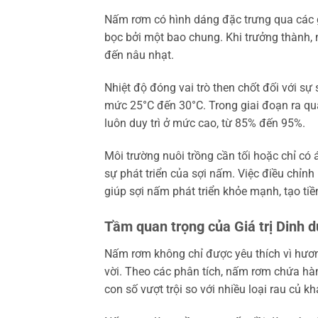
Nấm rơm có hình dáng đặc trưng qua các g
bọc bởi một bao chung. Khi trưởng thành
đến nâu nhạt.
Nhiệt độ đóng vai trò then chốt đối với s
mức 25°C đến 30°C. Trong giai đoạn ra quả
luôn duy trì ở mức cao, từ 85% đến 95%.
Môi trường nuôi trồng cần tối hoặc chỉ có
sự phát triển của sợi nấm. Việc điều chỉnh 
giúp sợi nấm phát triển khỏe mạnh, tạo tiề
Tầm quan trọng của Giá trị Dinh 
Nấm rơm không chỉ được yêu thích vì hươ
vời. Theo các phân tích, nấm rơm chứa hà
con số vượt trội so với nhiều loại rau củ kh