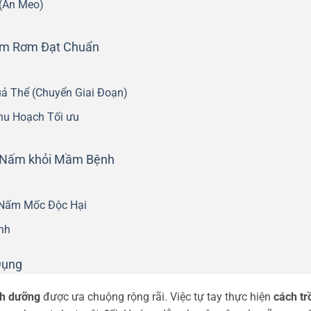
 (Ăn Meo)
ấm Rơm Đạt Chuẩn
uả Thể (Chuyển Giai Đoạn)
hu Hoạch Tối ưu
ệ Nấm khỏi Mầm Bệnh
 Nấm Mốc Độc Hại
nh
Dụng
inh dưỡng
được ưa chuộng rộng rãi. Việc tự tay thực hiện
cách tr