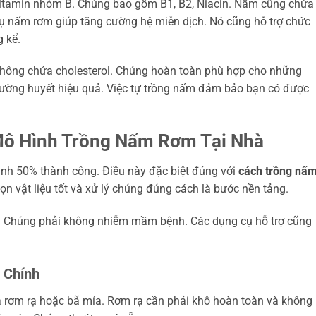
itamin nhóm B. Chúng bao gồm B1, B2, Niacin. Nấm cũng chứa
 thụ nấm rơm giúp tăng cường hệ miễn dịch. Nó cũng hỗ trợ chức
 kể.
không chứa cholesterol. Chúng hoàn toàn phù hợp cho những
đường huyết hiệu quả. Việc tự trồng nấm đảm bảo bạn có được
Mô Hình Trồng Nấm Rơm Tại Nhà
định 50% thành công. Điều này đặc biệt đúng với
cách trồng nấ
ọn vật liệu tốt và xử lý chúng đúng cách là bước nền tảng.
. Chúng phải không nhiễm mầm bệnh. Các dụng cụ hỗ trợ cũng
 Chính
à rơm rạ hoặc bã mía. Rơm rạ cần phải khô hoàn toàn và không 