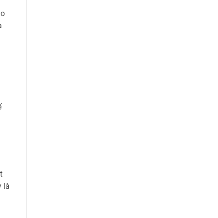
ao
à
ế
t
 là