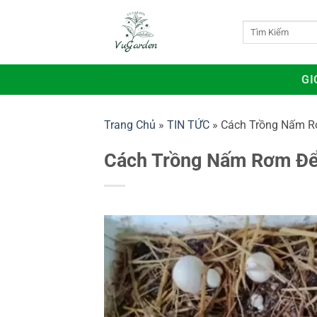
Bỏ
qua
Tìm
kiếm:
nội
dung
GI
Trang Chủ
»
TIN TỨC
»
Cách Trồng Nấm Rơ
Cách Trồng Nấm Rơm Để 