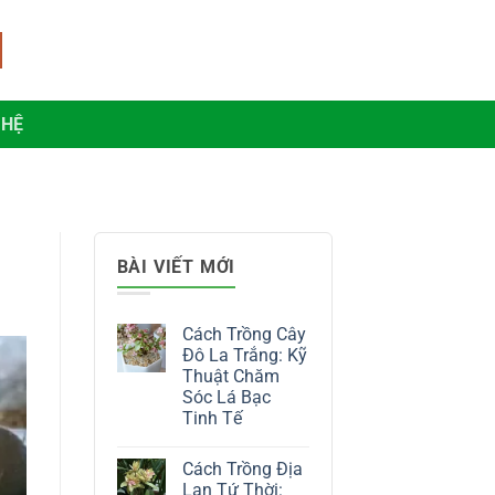
 HỆ
BÀI VIẾT MỚI
Cách Trồng Cây
Đô La Trắng: Kỹ
Thuật Chăm
Sóc Lá Bạc
Tinh Tế
Không
có
Cách Trồng Địa
bình
luận
Lan Tứ Thời: