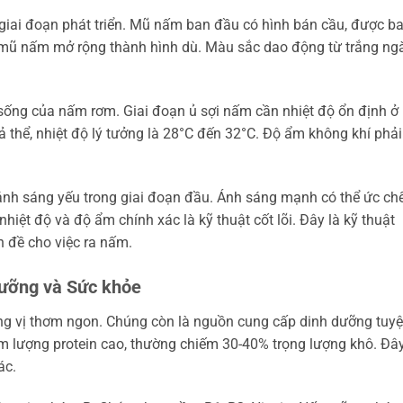
iai đoạn phát triển. Mũ nấm ban đầu có hình bán cầu, được b
, mũ nấm mở rộng thành hình dù. Màu sắc dao động từ trắng ng
ự sống của nấm rơm. Giai đoạn ủ sợi nấm cần nhiệt độ ổn định ở
 thể, nhiệt độ lý tưởng là 28°C đến 32°C. Độ ẩm không khí phải
 ánh sáng yếu trong giai đoạn đầu. Ánh sáng mạnh có thể ức ch
nhiệt độ và độ ẩm chính xác là kỹ thuật cốt lõi. Đây là kỹ thuật
n đề cho việc ra nấm.
dưỡng và Sức khỏe
ng vị thơm ngon. Chúng còn là nguồn cung cấp dinh dưỡng tuyệ
m lượng protein cao, thường chiếm 30-40% trọng lượng khô. Đây
ác.