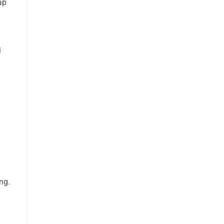
ấp
i
.
ng.