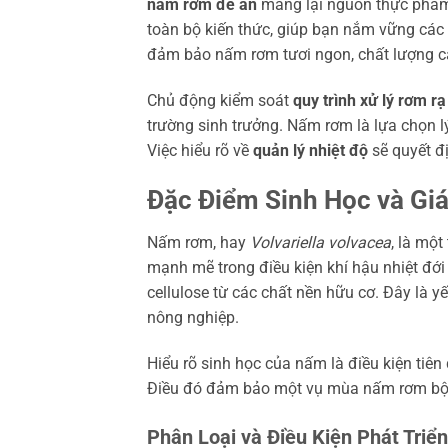
nấm rơm để ăn
mang lại nguồn thực phẩm 
toàn bộ kiến thức, giúp bạn nắm vững các
đảm bảo nấm rơm tươi ngon, chất lượng ca
Chủ động kiểm soát
quy trình xử lý rơm rạ
trường sinh trưởng. Nấm rơm là lựa chọn l
Việc hiểu rõ về
quản lý nhiệt độ
sẽ quyết đ
Đặc Điểm Sinh Học và Giá
Nấm rơm, hay
Volvariella volvacea
, là mộ
mạnh mẽ trong điều kiện khí hậu nhiệt đới
cellulose từ các chất nền hữu cơ. Đây là y
nông nghiệp.
Hiểu rõ sinh học của nấm là điều kiện tiê
Điều đó đảm bảo một vụ mùa nấm rơm bội 
Phân Loại và Điều Kiện Phát Triể