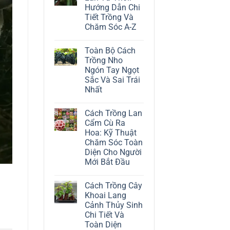
ở
Hướng Dẫn Chi
Cách
Trồng
Tiết Trồng Và
Cây
Chăm Sóc A-Z
Đô
La
Không
Trắng:
có
Kỹ
Toàn Bộ Cách
bình
Thuật
luận
Trồng Nho
Chăm
ở
Sóc
Ngón Tay Ngọt
Cách
Lá
Trồng
Sắc Và Sai Trái
Bạc
Địa
Tinh
Nhất
Lan
Tế
Tứ
Không
Thời:
có
Hướng
Cách Trồng Lan
bình
Dẫn
luận
Cẩm Cù Ra
Chi
ở
Tiết
Hoa: Kỹ Thuật
Toàn
Trồng
Bộ
Chăm Sóc Toàn
Và
Cách
Chăm
Diện Cho Người
Trồng
Sóc
Nho
Mới Bắt Đầu
A-
Ngón
Z
Không
Tay
có
Ngọt
Cách Trồng Cây
bình
Sắc
luận
Và
Khoai Lang
ở
Sai
Cảnh Thủy Sinh
Cách
Trái
Trồng
Nhất
Chi Tiết Và
Lan
Toàn Diện
Cẩm