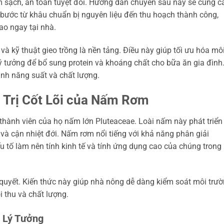
sạch, an toàn tuyệt đối. Hướng dẫn chuyên sâu này sẽ cung c
 bước từ khâu chuẩn bị nguyên liệu đến thu hoạch thành công,
o ngay tại nhà.
và kỹ thuật gieo trồng là nền tảng. Điều này giúp tối ưu hóa mô
ý tưởng để bổ sung protein và khoáng chất cho bữa ăn gia đình
ịnh năng suất và chất lượng.
 Trị Cốt Lõi của Nấm Rơm
t thành viên của họ nấm lớn Pluteaceae. Loài nấm này phát triển
 và cận nhiệt đới. Nấm rơm nổi tiếng với khả năng phân giải
ếu tố làm nên tính kinh tế và tính ứng dụng cao của chúng trong
n quyết. Kiến thức này giúp nhà nông dễ dàng kiểm soát môi trườ
thu và chất lượng.
n Lý Tưởng